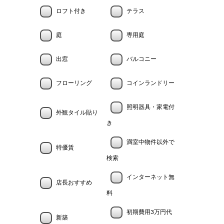
ロフト付き
テラス
庭
専用庭
出窓
バルコニー
フローリング
コインランドリー
照明器具・家電付
外観タイル貼り
き
満室中物件以外で
特優賃
検索
インターネット無
店長おすすめ
料
初期費用3万円代
新築