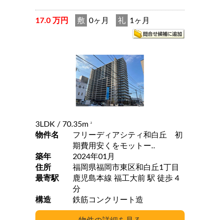
17.0 万円
敷
0ヶ月
礼
1ヶ月
3LDK
/ 70.35m
2
物件名
フリーディアシティ和白丘 初
期費用安くをモットー..
築年
2024年01月
住所
福岡県福岡市東区和白丘1丁目
最寄駅
鹿児島本線 福工大前 駅 徒歩 4
分
構造
鉄筋コンクリート造