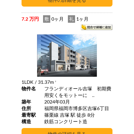
7.2 万円
敷
0ヶ月
礼
1ヶ月
1LDK
/ 31.37m
2
物件名
フランディオール吉塚 初期費
用安くをモットーに ..
築年
2024年03月
住所
福岡県福岡市博多区吉塚6丁目
最寄駅
篠栗線 吉塚 駅 徒歩 8分
構造
鉄筋コンクリート造