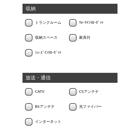
収納
トランクルーム
ｳｫｰｸｲﾝｸﾛｰｾﾞｯﾄ
収納スペース
家具付
ｼｭｰｽﾞｲﾝｸﾛｰｾﾞｯﾄ
放送・通信
CATV
CSアンテナ
BSアンテナ
光ファイバー
インターネット