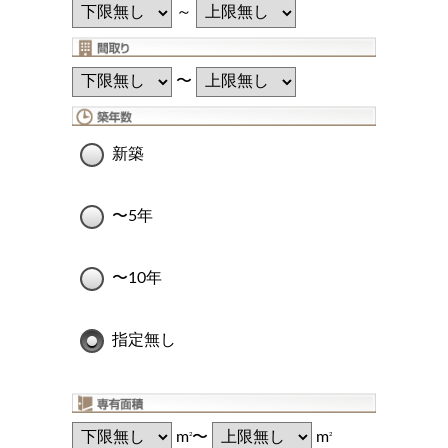
～
〜
新築
〜5年
〜10年
指定無し
m
〜
m
2
2