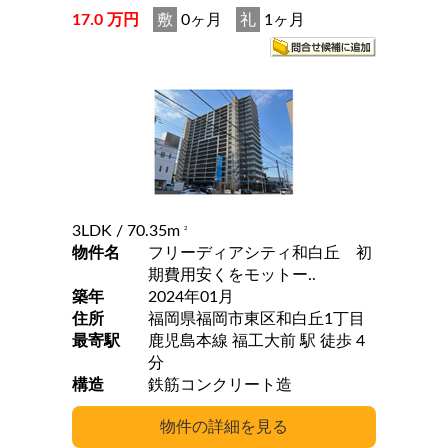
17.0 万円
敷
0ヶ月
礼
1ヶ月
3LDK
/ 70.35m
2
物件名
フリーディアシティ和白丘 初
期費用安くをモットー..
築年
2024年01月
住所
福岡県福岡市東区和白丘1丁目
最寄駅
鹿児島本線 福工大前 駅 徒歩 4
分
構造
鉄筋コンクリート造