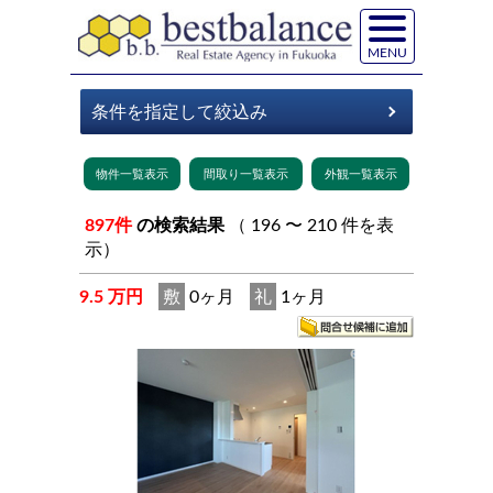
MENU
897件
の検索結果
（ 196 〜 210 件を表
示）
9.5 万円
敷
0ヶ月
礼
1ヶ月