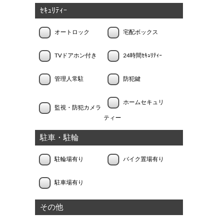
ｾｷｭﾘﾃｨｰ
オートロック
宅配ボックス
TVドアホン付き
24時間ｾｷｭﾘﾃｨｰ
管理人常駐
防犯鍵
ホームセキュリ
監視・防犯カメラ
ティー
駐車・駐輪
駐輪場有り
バイク置場有り
駐車場有り
その他