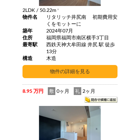
2LDK
/ 50.22m
2
物件名
リタリッチ井尻南 初期費用安
くをモットーに
築年
2024年07月
住所
福岡県福岡市南区横手3丁目
最寄駅
西鉄天神大牟田線 井尻 駅 徒歩
13分
構造
木造
8.95 万円
敷
0ヶ月
礼
2ヶ月