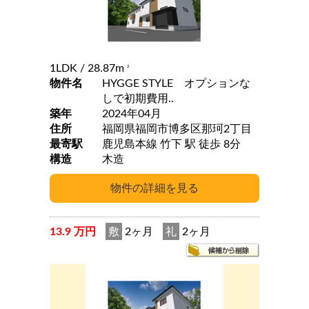
1LDK
/ 28.87m
2
物件名
HYGGE STYLE オプションな
しで初期費用..
築年
2024年04月
住所
福岡県福岡市博多区那珂2丁目
最寄駅
鹿児島本線 竹下 駅 徒歩 8分
構造
木造
13.9 万円
敷
2ヶ月
礼
2ヶ月