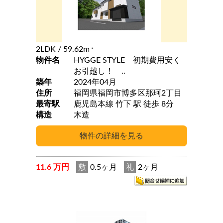
2LDK
/ 59.62m
2
物件名
HYGGE STYLE 初期費用安く
お引越し！ ..
築年
2024年04月
住所
福岡県福岡市博多区那珂2丁目
最寄駅
鹿児島本線 竹下 駅 徒歩 8分
構造
木造
11.6 万円
敷
0.5ヶ月
礼
2ヶ月