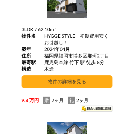
3LDK
/ 62.10m
2
物件名
HYGGE STYLE 初期費用安く
お引越し！ ..
築年
2024年04月
住所
福岡県福岡市博多区那珂2丁目
最寄駅
鹿児島本線 竹下 駅 徒歩 8分
構造
木造
9.8 万円
敷
2ヶ月
礼
2ヶ月