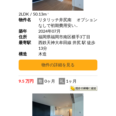
2LDK
/ 50.13m
2
物件名
リタリッチ井尻南 オプション
なしで初期費用安い..
築年
2024年07月
住所
福岡県福岡市南区横手3丁目
最寄駅
西鉄天神大牟田線 井尻 駅 徒歩
13分
構造
木造
9.5 万円
敷
0ヶ月
礼
1ヶ月