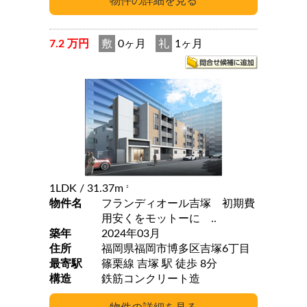
7.2 万円
敷
0ヶ月
礼
1ヶ月
1LDK
/ 31.37m
2
物件名
フランディオール吉塚 初期費
用安くをモットーに ..
築年
2024年03月
住所
福岡県福岡市博多区吉塚6丁目
最寄駅
篠栗線 吉塚 駅 徒歩 8分
構造
鉄筋コンクリート造