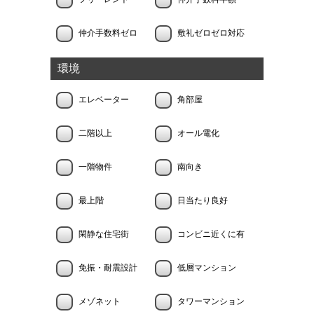
仲介手数料ゼロ
敷礼ゼロゼロ対応
環境
エレベーター
角部屋
二階以上
オール電化
一階物件
南向き
最上階
日当たり良好
閑静な住宅街
コンビニ近くに有
免振・耐震設計
低層マンション
メゾネット
タワーマンション