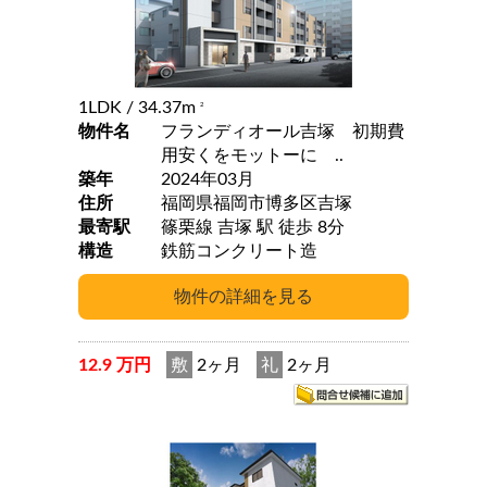
1LDK
/ 34.37m
2
物件名
フランディオール吉塚 初期費
用安くをモットーに ..
築年
2024年03月
住所
福岡県福岡市博多区吉塚
最寄駅
篠栗線 吉塚 駅 徒歩 8分
構造
鉄筋コンクリート造
12.9 万円
敷
2ヶ月
礼
2ヶ月