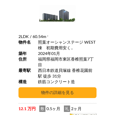
2LDK
/ 60.54m
2
物件名
照葉オーシャンステージ WEST
棟 初期費用安く..
築年
2024年01月
住所
福岡県福岡市東区香椎照葉7丁
目
最寄駅
西日本鉄道貝塚線 香椎花園前
駅 徒歩 31分
構造
鉄筋コンクリート造
12.1 万円
敷
0.5ヶ月
礼
2ヶ月