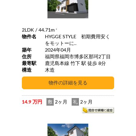
2LDK
/ 44.71m
2
物件名
HYGGE STYLE 初期費用安く
をモットーに..
築年
2024年04月
住所
福岡県福岡市博多区那珂2丁目
最寄駅
鹿児島本線 竹下 駅 徒歩 8分
構造
木造
14.9 万円
敷
2ヶ月
礼
2ヶ月