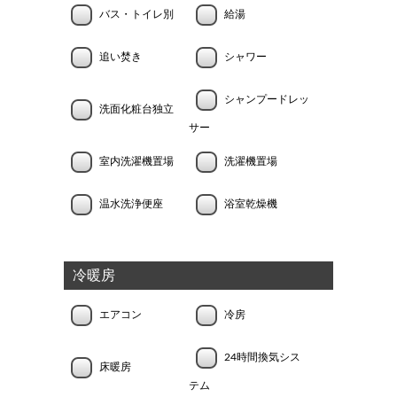
バス・トイレ別
給湯
追い焚き
シャワー
シャンプードレッ
洗面化粧台独立
サー
室内洗濯機置場
洗濯機置場
温水洗浄便座
浴室乾燥機
冷暖房
エアコン
冷房
24時間換気シス
床暖房
テム