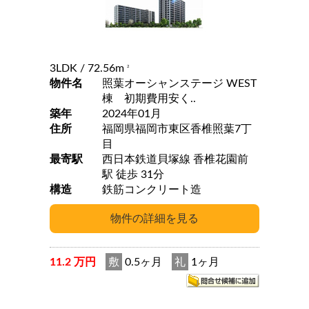
3LDK
/ 72.56m
2
物件名
照葉オーシャンステージ WEST
棟 初期費用安く..
築年
2024年01月
住所
福岡県福岡市東区香椎照葉7丁
目
最寄駅
西日本鉄道貝塚線 香椎花園前
駅 徒歩 31分
構造
鉄筋コンクリート造
11.2 万円
敷
0.5ヶ月
礼
1ヶ月