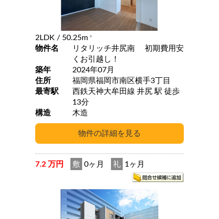
2LDK
/ 50.25m
2
物件名
リタリッチ井尻南 初期費用安
くお引越し！
築年
2024年07月
住所
福岡県福岡市南区横手3丁目
最寄駅
西鉄天神大牟田線 井尻 駅 徒歩
13分
構造
木造
7.2 万円
敷
0ヶ月
礼
1ヶ月