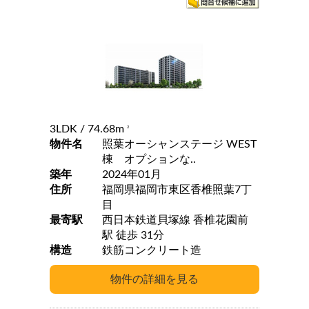
3LDK
/ 74.68m
2
物件名
照葉オーシャンステージ WEST
棟 オプションな..
築年
2024年01月
住所
福岡県福岡市東区香椎照葉7丁
目
最寄駅
西日本鉄道貝塚線 香椎花園前
駅 徒歩 31分
構造
鉄筋コンクリート造