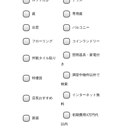
ロフト付き
テラス
庭
専用庭
出窓
バルコニー
フローリング
コインランドリー
照明器具・家電付
外観タイル貼り
き
満室中物件以外で
特優賃
検索
インターネット無
店長おすすめ
料
初期費用3万円代
新築
以内