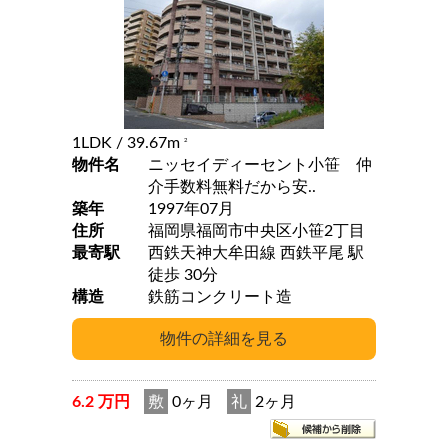
1LDK
/ 39.67m
2
物件名
ニッセイディーセント小笹 仲
介手数料無料だから安..
築年
1997年07月
住所
福岡県福岡市中央区小笹2丁目
最寄駅
西鉄天神大牟田線 西鉄平尾 駅
徒歩 30分
構造
鉄筋コンクリート造
6.2 万円
敷
0ヶ月
礼
2ヶ月