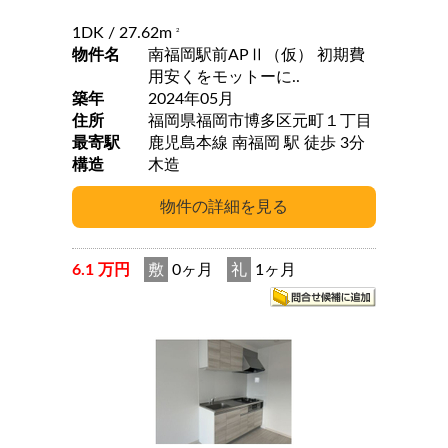
1DK
/ 27.62m
2
物件名
南福岡駅前APⅡ（仮） 初期費
用安くをモットーに..
築年
2024年05月
住所
福岡県福岡市博多区元町１丁目
最寄駅
鹿児島本線 南福岡 駅 徒歩 3分
構造
木造
6.1 万円
敷
0ヶ月
礼
1ヶ月