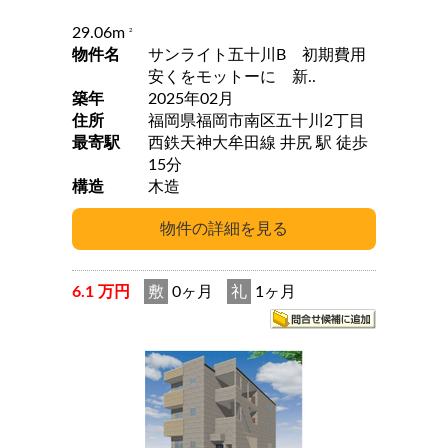
29.06m
2
物件名
サンライト五十川B 初期費用
安くをモットーに 新..
築年
2025年02月
住所
福岡県福岡市南区五十川2丁目
最寄駅
西鉄天神大牟田線 井尻 駅 徒歩
15分
構造
木造
6.1 万円
敷
0ヶ月
礼
1ヶ月