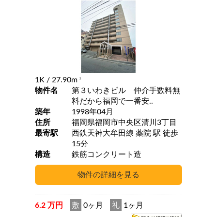
1K
/ 27.90m
2
物件名
第３いわきビル 仲介手数料無
料だから福岡で一番安..
築年
1998年04月
住所
福岡県福岡市中央区清川3丁目
最寄駅
西鉄天神大牟田線 薬院 駅 徒歩
15分
構造
鉄筋コンクリート造
6.2 万円
敷
0ヶ月
礼
1ヶ月