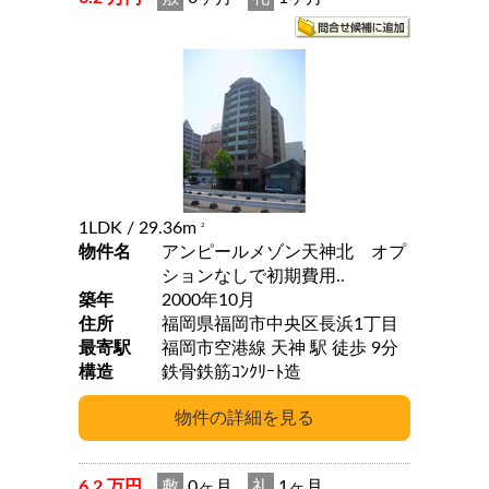
1LDK
/ 29.36m
2
物件名
アンピールメゾン天神北 オプ
ションなしで初期費用..
築年
2000年10月
住所
福岡県福岡市中央区長浜1丁目
最寄駅
福岡市空港線 天神 駅 徒歩 9分
構造
鉄骨鉄筋ｺﾝｸﾘｰﾄ造
6.2 万円
敷
0ヶ月
礼
1ヶ月