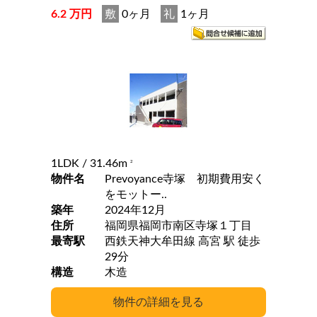
6.2 万円
敷
0ヶ月
礼
1ヶ月
1LDK
/ 31.46m
2
物件名
Prevoyance寺塚 初期費用安く
をモットー..
築年
2024年12月
住所
福岡県福岡市南区寺塚１丁目
最寄駅
西鉄天神大牟田線 高宮 駅 徒歩
29分
構造
木造