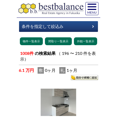
MENU
1008件
の検索結果
（ 196 〜 210 件を表
示）
6.1 万円
敷
0ヶ月
礼
1ヶ月