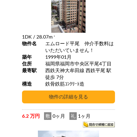
1DK
/ 28.07m
2
物件名
エムロード平尾 仲介手数料は
いただいていません！
築年
1999年01月
住所
福岡県福岡市中央区平尾4丁目
最寄駅
西鉄天神大牟田線 西鉄平尾 駅
徒歩 7分
構造
鉄骨鉄筋ｺﾝｸﾘｰﾄ造
6.2 万円
敷
0ヶ月
礼
1ヶ月