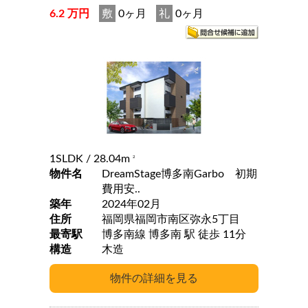
6.2 万円
敷
0ヶ月
礼
0ヶ月
1SLDK
/ 28.04m
2
物件名
DreamStage博多南Garbo 初期
費用安..
築年
2024年02月
住所
福岡県福岡市南区弥永5丁目
最寄駅
博多南線 博多南 駅 徒歩 11分
構造
木造