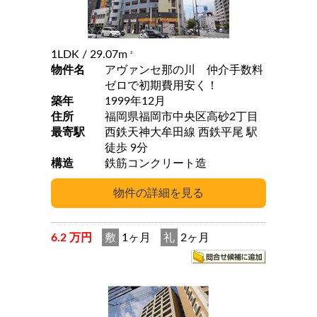
1LDK
/ 29.07m
2
物件名
アヴァンセ那の川 仲介手数料
ゼロで初期費用安く！
築年
1999年12月
住所
福岡県福岡市中央区高砂2丁目
最寄駅
西鉄天神大牟田線 西鉄平尾 駅
徒歩 9分
構造
鉄筋コンクリート造
6.2 万円
敷
1ヶ月
礼
2ヶ月