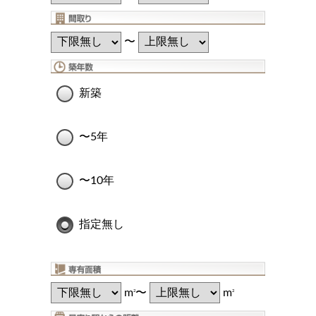
〜
新築
〜5年
〜10年
指定無し
m
〜
m
2
2