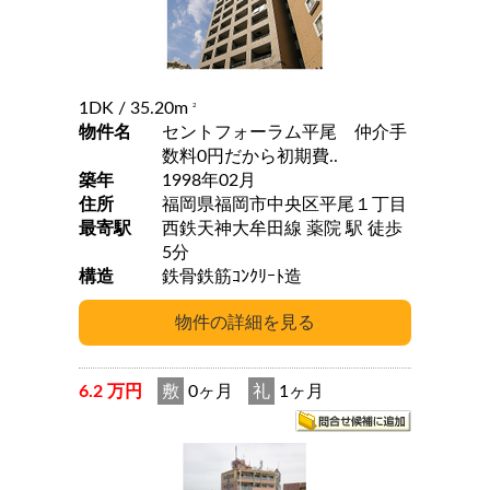
1DK
/ 35.20m
2
物件名
セントフォーラム平尾 仲介手
数料0円だから初期費..
築年
1998年02月
住所
福岡県福岡市中央区平尾１丁目
最寄駅
西鉄天神大牟田線 薬院 駅 徒歩
5分
構造
鉄骨鉄筋ｺﾝｸﾘｰﾄ造
6.2 万円
敷
0ヶ月
礼
1ヶ月