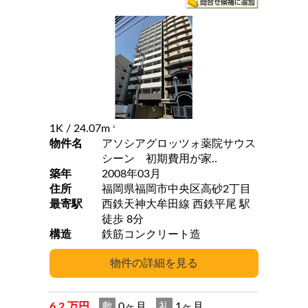
1K
/ 24.07m
2
物件名
アソシアグロッツォ薬院サウス
シーン 初期費用が家..
築年
2008年03月
住所
福岡県福岡市中央区高砂2丁目
最寄駅
西鉄天神大牟田線 西鉄平尾 駅
徒歩 8分
構造
鉄筋コンクリート造
6.2 万円
敷
0ヶ月
礼
1ヶ月