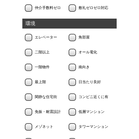
仲介手数料ゼロ
敷礼ゼロゼロ対応
環境
エレベーター
角部屋
二階以上
オール電化
一階物件
南向き
最上階
日当たり良好
閑静な住宅街
コンビニ近くに有
免振・耐震設計
低層マンション
メゾネット
タワーマンション