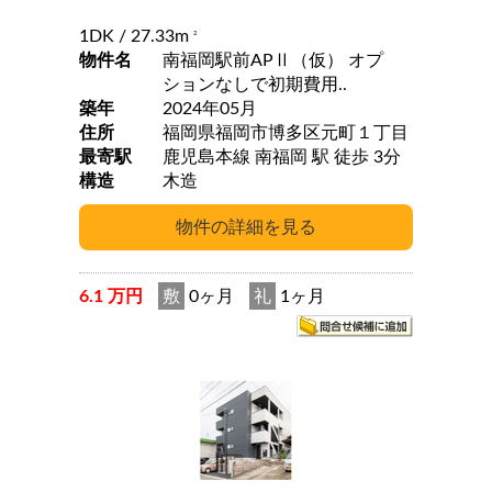
1DK
/ 27.33m
2
物件名
南福岡駅前APⅡ（仮） オプ
ションなしで初期費用..
築年
2024年05月
住所
福岡県福岡市博多区元町１丁目
最寄駅
鹿児島本線 南福岡 駅 徒歩 3分
構造
木造
6.1 万円
敷
0ヶ月
礼
1ヶ月