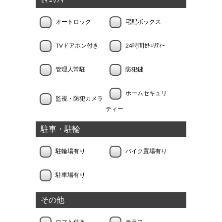
ｾｷｭﾘﾃｨｰ
オートロック
宅配ボックス
TVドアホン付き
24時間ｾｷｭﾘﾃｨｰ
管理人常駐
防犯鍵
ホームセキュリ
監視・防犯カメラ
ティー
駐車・駐輪
駐輪場有り
バイク置場有り
駐車場有り
その他