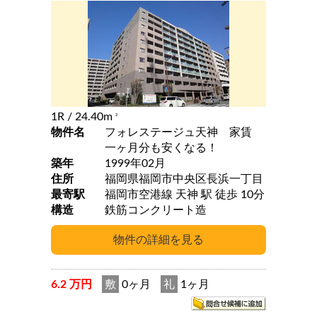
1R
/ 24.40m
2
物件名
フォレステージュ天神 家賃
一ヶ月分も安くなる！
築年
1999年02月
住所
福岡県福岡市中央区長浜一丁目
最寄駅
福岡市空港線 天神 駅 徒歩 10分
構造
鉄筋コンクリート造
6.2 万円
敷
0ヶ月
礼
1ヶ月