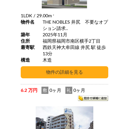
1LDK
/ 29.00m
2
物件名
THE NOBLES 井尻 不要なオプ
ション請求..
築年
2025年11月
住所
福岡県福岡市南区横手2丁目
最寄駅
西鉄天神大牟田線 井尻 駅 徒歩
13分
構造
木造
6.2 万円
敷
0ヶ月
礼
0ヶ月