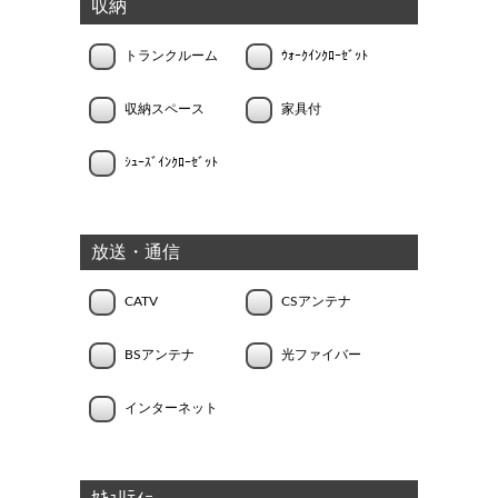
収納
トランクルーム
ｳｫｰｸｲﾝｸﾛｰｾﾞｯﾄ
収納スペース
家具付
ｼｭｰｽﾞｲﾝｸﾛｰｾﾞｯﾄ
放送・通信
CATV
CSアンテナ
BSアンテナ
光ファイバー
インターネット