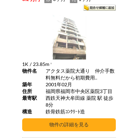
1K
/ 23.85m
2
物件名
アクタス薬院大通り 仲介手数
料無料だから初期費用..
築年
2001年02月
住所
福岡県福岡市中央区薬院3丁目
最寄駅
西鉄天神大牟田線 薬院 駅 徒歩
8分
構造
鉄骨鉄筋ｺﾝｸﾘｰﾄ造