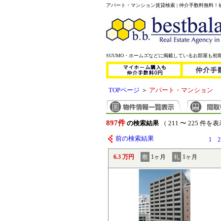
アパート・マンション賃貸検索 | 仲介手数料無料
SUUMO・ホームズなどに掲載しているお部屋も初
TOPページ
＞
アパート・マンション
897件
の検索結果
（ 211 〜 225 件を
前の検索結果
1
2
6.3 万円
敷
1ヶ月
礼
1ヶ月