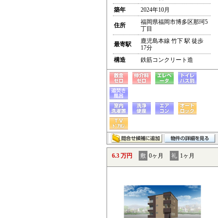
築年
2024年10月
福岡県福岡市博多区那珂5
住所
丁目
鹿児島本線 竹下 駅 徒歩
最寄駅
17分
構造
鉄筋コンクリート造
6.3 万円
敷
0ヶ月
礼
1ヶ月