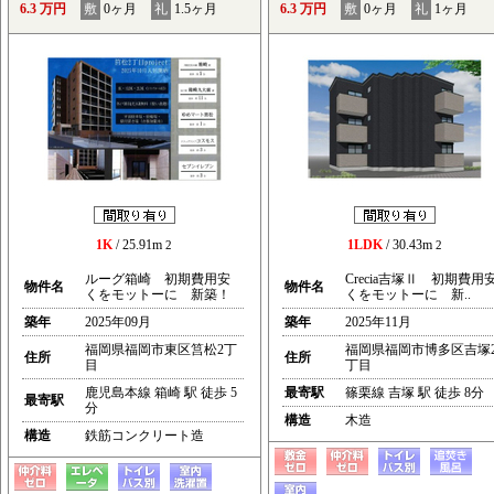
6.3 万円
敷
0ヶ月
礼
1.5ヶ月
6.3 万円
敷
0ヶ月
礼
1ヶ月
1K
/ 25.91m
1LDK
/ 30.43m
2
2
ルーグ箱崎 初期費用安
Crecia吉塚Ⅱ 初期費用
物件名
物件名
くをモットーに 新築！
くをモットーに 新..
築年
2025年09月
築年
2025年11月
福岡県福岡市東区筥松2丁
福岡県福岡市博多区吉塚
住所
住所
目
丁目
鹿児島本線 箱崎 駅 徒歩 5
最寄駅
篠栗線 吉塚 駅 徒歩 8分
最寄駅
分
構造
木造
構造
鉄筋コンクリート造