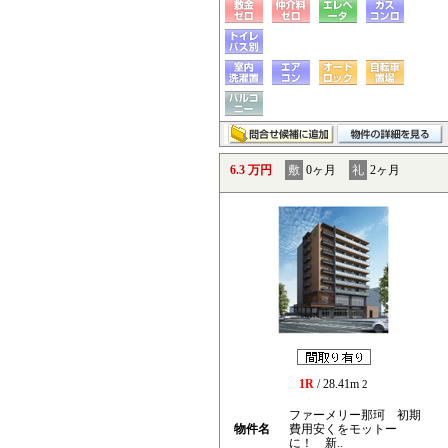
6.3 万円
敷
0ヶ月
礼
2ヶ月
1R
/ 28.41m
2
ファーメリー那珂 初期
物件名
費用安くをモットー
に！ 新..