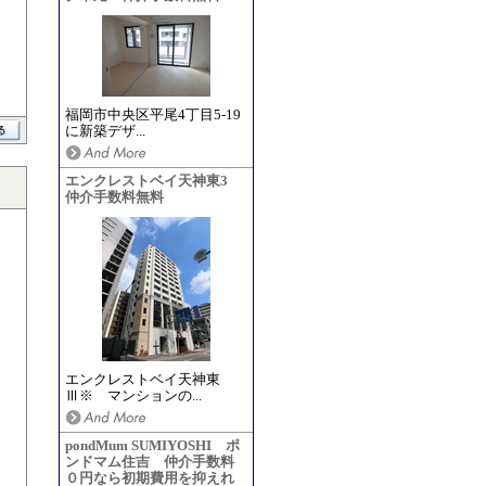
福岡市中央区平尾4丁目5-19
に新築デザ...
エンクレストベイ天神東3
仲介手数料無料
エンクレストベイ天神東
Ⅲ※ マンションの...
pondMum SUMIYOSHI ポ
ンドマム住吉 仲介手数料
０円なら初期費用を抑えれ