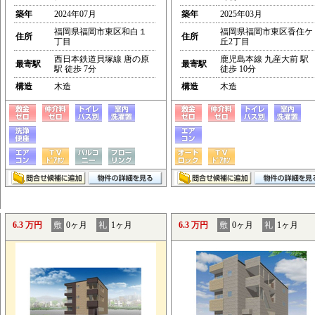
築年
2024年07月
築年
2025年03月
福岡県福岡市東区和白１
福岡県福岡市東区香住ケ
住所
住所
丁目
丘2丁目
西日本鉄道貝塚線 唐の原
鹿児島本線 九産大前 駅
最寄駅
最寄駅
駅 徒歩 7分
徒歩 10分
構造
木造
構造
木造
6.3 万円
敷
0ヶ月
礼
1ヶ月
6.3 万円
敷
0ヶ月
礼
1ヶ月