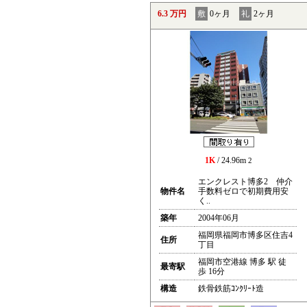
6.3 万円
敷
0ヶ月
礼
2ヶ月
1K
/ 24.96m
2
エンクレスト博多2 仲介
物件名
手数料ゼロで初期費用安
く..
築年
2004年06月
福岡県福岡市博多区住吉4
住所
丁目
福岡市空港線 博多 駅 徒
最寄駅
歩 16分
構造
鉄骨鉄筋ｺﾝｸﾘｰﾄ造