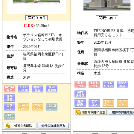
1LDK
/ 35.59m
2
THE NOBLES 井尻 初
物件名
ポラリス箱崎VISTA オ
費用安くをモット..
物件名
プションなしで初期費用..
築年
2025年11月
築年
2025年07月
福岡県福岡市南区横手2
住所
福岡県福岡市東区原田2丁
目
住所
目
西鉄天神大牟田線 井尻 
最寄駅
鹿児島本線 箱崎 駅 徒歩 9
徒歩 13分
最寄駅
分
構造
木造
構造
木造