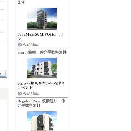
ます
pondMum SUMIYOSHI ポ
ン...
Starry箱崎 仲介手数料無料
Starry箱崎も空室がある場合
にベスト...
Regalest Piece 筑紫通り 仲
介手数料無料