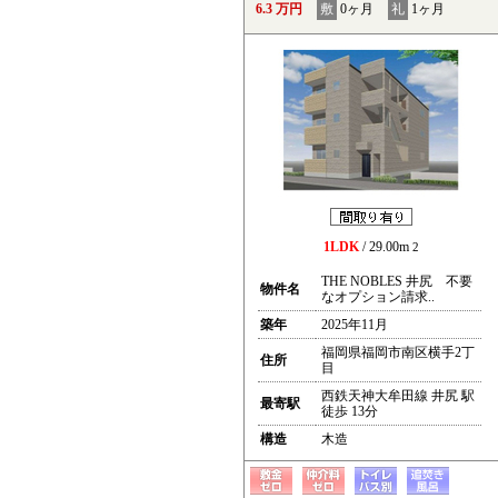
6.3 万円
敷
0ヶ月
礼
1ヶ月
1LDK
/ 29.00m
2
THE NOBLES 井尻 不要
物件名
なオプション請求..
築年
2025年11月
福岡県福岡市南区横手2丁
住所
目
西鉄天神大牟田線 井尻 駅
最寄駅
徒歩 13分
構造
木造