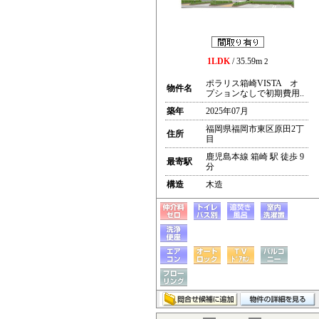
1LDK
/ 35.59m
2
ポラリス箱崎VISTA オ
物件名
プションなしで初期費用..
築年
2025年07月
福岡県福岡市東区原田2丁
住所
目
鹿児島本線 箱崎 駅 徒歩 9
最寄駅
分
構造
木造