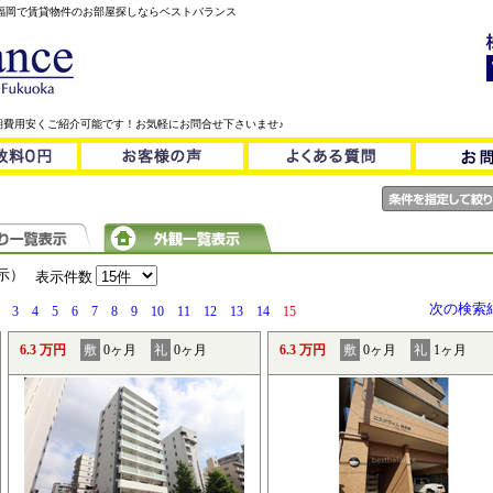
！福岡で賃貸物件のお部屋探しならベストバランス
期費用安くご紹介可能です！お気軽にお問合せ下さいませ♪
表示）
表示件数
次の検索
3
4
5
6
7
8
9
10
11
12
13
14
15
6.3 万円
敷
0ヶ月
礼
0ヶ月
6.3 万円
敷
0ヶ月
礼
1ヶ月