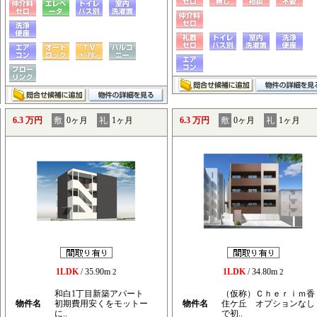
6.3 万円
敷
0ヶ月
礼
1ヶ月
6.3 万円
敷
0ヶ月
礼
1ヶ月
1LDK
/ 35.90m
1LDK
/ 34.80m
2
2
和白1丁目新築アパート
（仮称）Ｃｈｅｒｉｍ香
物件名
初期費用安くをモットー
物件名
住ケ丘 オプションなし
に..
で初..