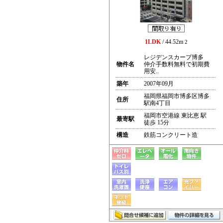
1LDK
/ 44.52m
2
レジデンスカープ博多
物件名
仲介手数料無料で初期費
用安..
築年
2007年09月
福岡県福岡市博多区博多
住所
駅南4丁目
福岡市空港線 東比恵 駅
最寄駅
徒歩 15分
構造
鉄筋コンクリート造