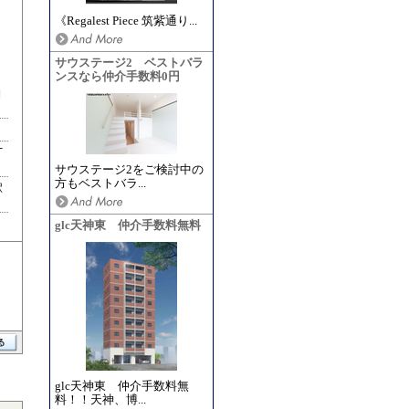
《Regalest Piece 筑紫通り...
サウステージ2 ベストバラ
ンスなら仲介手数料0円
期
丁
サウステージ2をご検討中の
方もベストバラ...
駅
glc天神東 仲介手数料無料
glc天神東 仲介手数料無
料！！天神、博...