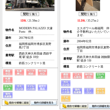
1DK
/ 21.59m
1LDK
/ 35.27m
2
2
MODERN PALAZZO 大濠
エスポワール南福岡 仲
物件名
Porto 仲..
物件名
介手数料はいただいてい
ませ..
築年
2017年02月
築年
2004年02月
福岡県福岡市博多区美野
住所
島3丁目
福岡県福岡市博多区麦野
住所
丁目
西鉄天神大牟田線 西鉄平
最寄駅
尾 駅 徒歩 18分
西鉄天神大牟田線 雑餉隈
最寄駅
駅 徒歩 1分
構造
鉄筋コンクリート造
構造
鉄筋コンクリート造