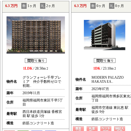
6.3 万円
敷
1ヶ月
礼
2ヶ月
6.3 万円
敷
0ヶ月
礼
0ヶ月
1LDK
/ 28.50m
1DK
/ 23.10m
2
2
グランフォーレ千早プレ
MODERN PALAZZO
物件名
物件名
ミア 仲介手数料ゼロで
HAKATA EA..
初期..
築年
2023年07月
築年
2019年11月
福岡県福岡市博多区東光
住所
福岡県福岡市東区千早5丁
丁目
住所
目
福岡市空港線 東比恵 駅
最寄駅
西日本鉄道貝塚線 香椎宮
徒歩 9分
最寄駅
前 駅 徒歩 1分
構造
鉄筋コンクリート造
構造
鉄筋コンクリート造