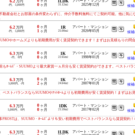
0
6.2
ヶ月
1LDK
アパート・マンション
万円
0
2025年12月
ヶ月
31.12m
-円、 5,000円
2
候補
不動産会社とお部屋の条件変わらずに、仲介手数料無料にてご契約可能。他に気に
。
0
6.2
ヶ月
1R
アパート・マンション
万円
1
2026年05月
ヶ月
25.00m
-円、 5,000円
2
候補
UUMOやホームズよりも初期費用が安く賃貸契約できます！まずはお見積もりの問
0
6.3
ヶ月
1K
アパート・マンション
万円
0
1998年01月
ヶ月
22.65m
-円、 0円
2
候補
もﾎｰﾑｽﾞ・SUUMOより最大家賃一ヵ月分も安く賃貸契約ができます。ベストバラ
0
6.3
ヶ月
1K
アパート・マンション
万円
2
2007年01月
ヶ月
24.64m
5,000円、-円
2
候補
ベストバランスならSUUMOやｱｯﾄﾎｰﾑよりも初期費用が安く賃貸契約！まずはお
0
6.3
ヶ月
1DK
アパート・マンション
万円
0
2017年02月
ヶ月
21.59m
5,000円、 0円
2
候補
博多PROSTは、SUUMO・ﾎｰﾑｽﾞよりも安い初期費用でベストバランスなら賃貸契約
3
6.3
ヶ月
1LDK
アパート・マンション
）
万円