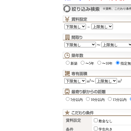
※賃料、こだわり条
～
〜
新築
〜5年
〜10年
指定無
2
2
m
〜
m
5分以内
10分以内
15分以内
賃料設定
敷金なし
条件
学生向き