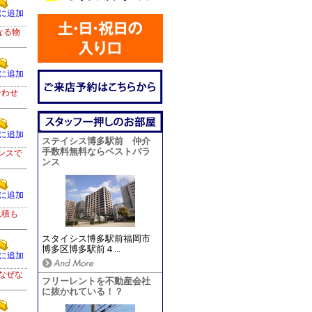
に追加
なる物
に追加
合わせ
に追加
ステイシス博多駅前 仲介
手数料無料ならベストバラ
ンスで
ンス
に追加
見積も
スタイシス博多駅前福岡市
博多区博多駅前４...
に追加
！なぜな
フリーレントを不動産会社
に抜かれている！？