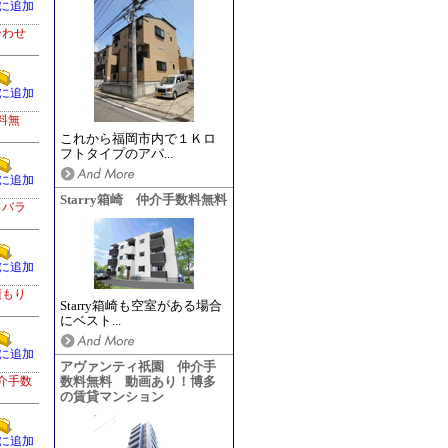
に追加
合わせ
に追加
料無
これから福岡市内で１Ｋロ
フトタイプのアパ...
に追加
Starry箱崎 仲介手数料無料
トバラ
に追加
積もり
Starry箱崎も空室がある場合
にベスト...
に追加
アヴァンティ祇園 仲介手
介手数
数料無料 動画あり！博多
の賃貸マンション
に追加