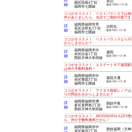
詳
茶山
南区田島4丁目
細
徒歩 10分/バス-分
福岡市七隈線
ココがオススメ！ ベストバランスでは他
件がありましたら、当店でご契約可能です
福岡県福岡市早
詳
次郎丸
良区次郎丸3丁目
細
徒歩 6分/バス-分
福岡市七隈線
ココがオススメ！ ベストバランスならS
からしませんか？
福岡県福岡市中
詳
薬院
央区白金1丁目
細
徒歩 3分/バス-分
西鉄天神大牟田線
ココがオススメ！ エステートモア薬院駅前
は仲介手数料無料！
福岡県福岡市中
詳
薬院大通
央区警固3丁目
細
徒歩 5分/バス-分
福岡市七隈線
ココがオススメ！ アクタス桜坂レノアは、
りの問合わせからしませんか？
福岡県福岡市博
詳
西鉄平尾
多区美野島3丁目
細
徒歩 18分/バス-分
西鉄天神大牟田線
ココがオススメ！ MODERNPALAZZO
ら、仲介手数料無料だから！
福岡県福岡市中
詳
西鉄福岡（天神
央区春吉2丁目