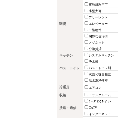
事務所利用可
小型犬可
フリーレント
環境
エレベーター
一階物件
閑静な住宅街
メゾネット
分譲賃貸
キッチン
システムキッチン
浄水器
バス・トイレ
バス・トイレ別
洗面化粧台独立
温水洗浄便座
冷暖房
エアコン
収納
トランクルーム
ｼｭｰｽﾞｲﾝｸﾛｰｾﾞｯﾄ
放送・通信
CATV
インターネット