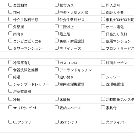
楽器相談
都市ガス
即入居可
猫可
中型・大型犬相談
保証人不要
仲介手数料半額
仲介手数料ゼロ
敷礼ゼロゼロ対
角部屋
二階以上
オール電化
南向き
最上階
日当たり良好
コンビニ近くに有
免振・耐震設計
低層マンション
タワーマンション
デザイナーズ
フロントサービ
冷蔵庫有り
ガスコンロ
対面キッチン
食器洗浄乾燥機
アイランドキッチン
給湯
追い焚き
シャワー
シャンプードレッサー
室内洗濯機置場
洗濯機置場
浴室乾燥機
冷房
床暖房
24時間換気シス
ｳｫｰｸｲﾝｸﾛｰｾﾞｯﾄ
収納スペース
家具付
CSアンテナ
BSアンテナ
光ファイバー