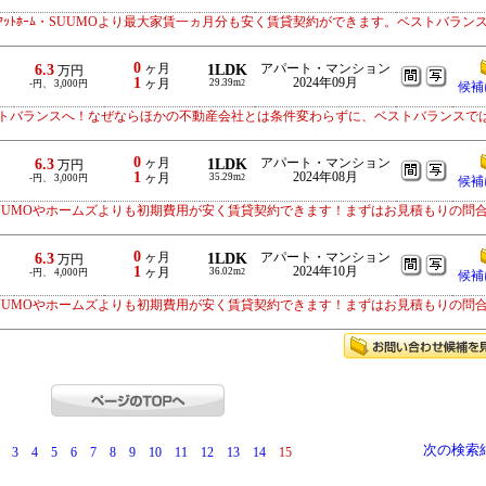
ｯﾄﾎｰﾑ・SUUMOより最大家賃一ヵ月分も安く賃貸契約ができます。ベストバラン
0
6.3
ヶ月
1LDK
アパート・マンション
万円
1
2024年09月
ヶ月
29.39m
-円、 3,000円
2
候補
トバランスへ！なぜならほかの不動産会社とは条件変わらずに、ベストバランスで
0
6.3
ヶ月
1LDK
アパート・マンション
万円
1
2024年08月
ヶ月
35.29m
-円、 3,000円
2
候補
UUMOやホームズよりも初期費用が安く賃貸契約できます！まずはお見積もりの問
0
6.3
ヶ月
1LDK
アパート・マンション
万円
1
2024年10月
ヶ月
36.02m
-円、 4,000円
2
候補
UUMOやホームズよりも初期費用が安く賃貸契約できます！まずはお見積もりの問
次の検索
3
4
5
6
7
8
9
10
11
12
13
14
15