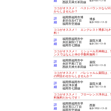
細
徒歩 6分/バス-分
西鉄天神大牟田線
ココがオススメ！ ベストバランスならS
からしませんか？
福岡県福岡市博
詳
博多
多区住吉4丁目
細
徒歩 16分/バス-分
福岡市空港線
ココがオススメ！ エンクレスト博多2もﾎ
料！
福岡県福岡市中
詳
薬院大通
央区薬院1丁目
細
徒歩 2分/バス-分
福岡市七隈線
ココがオススメ！ ミシュール天神南は、S
ンスではなんと仲介手数料無料！
福岡県福岡市中
詳
薬院
央区平尾1丁目
細
徒歩 6分/バス-分
西鉄天神大牟田線
ココがオススメ！ パレシャルム薬院は、ベ
の問合わせからしませんか？
福岡県福岡市中
詳
薬院大通
央区浄水通
細
徒歩 7分/バス-分
福岡市七隈線
ココがオススメ！ フローレンス浄水は、S
料無料だからです！
福岡県福岡市早
詳
西新
良区荒江2丁目
細
徒歩 18分/バス-分
福岡市空港線