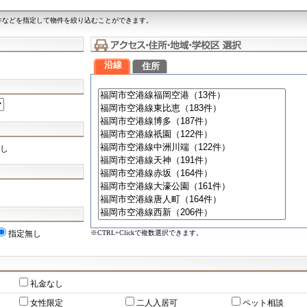
件などを指定して物件を絞り込むことができます。
沿線
住所
し
※CTRL+Clickで複数選択できます。
指定無し
礼金なし
女性限定
二人入居可
ペット相談