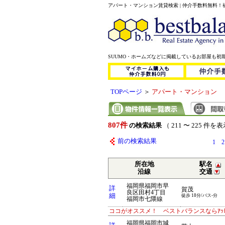
アパート・マンション賃貸検索 | 仲介手数料無料
SUUMO・ホームズなどに掲載しているお部屋も初
TOPページ
＞
アパート・マンション
807件
の検索結果
（ 211 〜 225 件を
前の検索結果
1
2
所在地
駅名
沿線
交通
福岡県福岡市早
詳
賀茂
良区田村4丁目
細
徒歩 18分/バス-分
福岡市七隈線
ココがオススメ！ ベストバランスならｱｯ
福岡県福岡市城