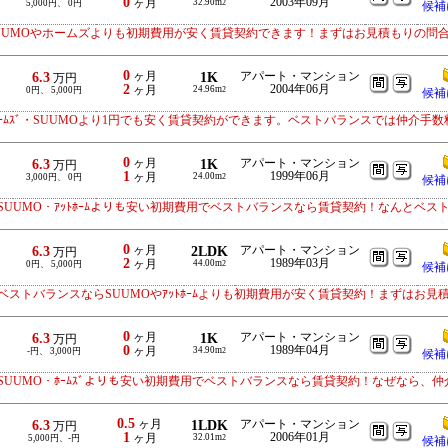
0
2003年09月
ヶ月
32.90m
5,000円、 0円
2
候補
UUMOやホームズよりも初期費用が安く賃貸契約できます！まずはお見積もりの問
0
6.3
ヶ月
1K
アパート・マンション
万円
2
2004年06月
ヶ月
24.96m
0円、 5,000円
2
候補
ｰﾑｽﾞ・SUUMOより1円でも安く賃貸契約ができます。ベストバランスでは仲介手数
0
6.3
ヶ月
1K
アパート・マンション
万円
1
1999年06月
ヶ月
24.00m
3,000円、 0円
2
候補
UUMO・ｱｯﾄﾎｰﾑよりも安い初期費用でベストバランスなら賃貸契約！なんとベス
0
6.3
ヶ月
2LDK
アパート・マンション
万円
2
1989年03月
ヶ月
44.00m
0円、 5,000円
2
候補
ストバランスならSUUMOやｱｯﾄﾎｰﾑよりも初期費用が安く賃貸契約！まずはお見
0
6.3
ヶ月
1K
アパート・マンション
万円
0
1989年04月
ヶ月
34.90m
-円、 3,000円
2
候補
UUMO・ﾎｰﾑｽﾞよりも安い初期費用でベストバランスなら賃貸契約！なぜなら、仲
0.5
6.3
ヶ月
1LDK
アパート・マンション
万円
1
2006年01月
ヶ月
32.01m
5,000円、-円
2
候補