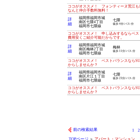
ココがオススメ！ フォンティーヌ荒江もｱ
なんと仲介手数料無料！
福岡県福岡市城
詳
七隈
南区七隈4丁目
細
徒歩 4分/バス-分
福岡市七隈線
ココがオススメ！ 申し込みするならベス
費用安くご紹介可能だからです。
福岡県福岡市城
詳
梅林
南区梅林2丁目
細
徒歩 11分/バス-分
福岡市七隈線
ココがオススメ！ ベストバランスならS
からしませんか？
福岡県福岡市城
詳
七隈
南区片江１丁目
細
徒歩 23分/バス-分
福岡市七隈線
ココがオススメ！ ベストバランスならS
からしませんか？
前の検索結果
1
2
TOPページ
＞
アパート・マンション