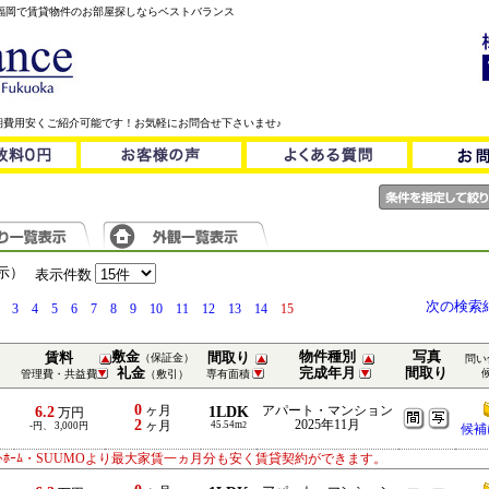
！福岡で賃貸物件のお部屋探しならベストバランス
期費用安くご紹介可能です！お気軽にお問合せ下さいませ♪
表示）
表示件数
次の検索
3
4
5
6
7
8
9
10
11
12
13
14
15
敷金
物件種別
写真
賃料
間取り
（保証金）
問い
礼金
完成年月
間取り
管理費・共益費
（敷引）
専有面積
0
6.2
ヶ月
1LDK
アパート・マンション
万円
2
2025年11月
ヶ月
45.54m
-円、 3,000円
2
候補
ﾄﾎｰﾑ・SUUMOより最大家賃一ヵ月分も安く賃貸契約ができます。