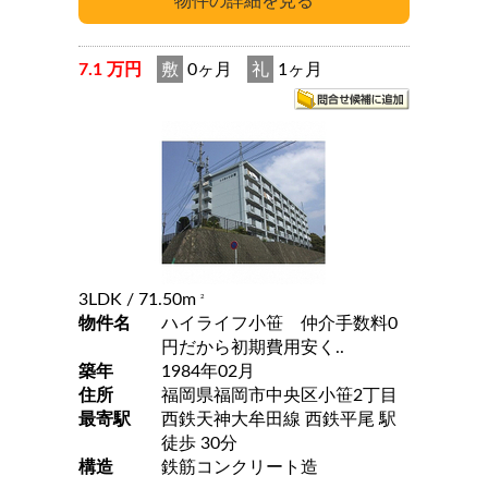
7.1 万円
敷
0ヶ月
礼
1ヶ月
3LDK
/ 71.50m
2
物件名
ハイライフ小笹 仲介手数料0
円だから初期費用安く..
築年
1984年02月
住所
福岡県福岡市中央区小笹2丁目
最寄駅
西鉄天神大牟田線 西鉄平尾 駅
徒歩 30分
構造
鉄筋コンクリート造