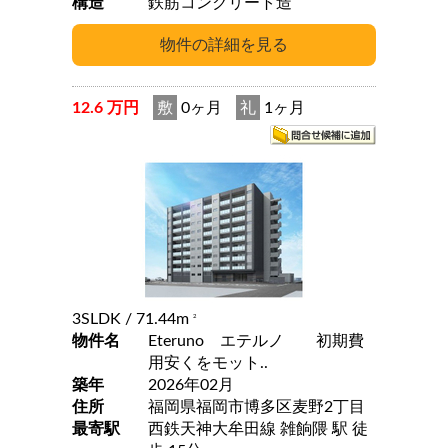
構造
鉄筋コンクリート造
12.6 万円
敷
0ヶ月
礼
1ヶ月
3SLDK
/ 71.44m
2
物件名
Eteruno エテルノ 初期費
用安くをモット..
築年
2026年02月
住所
福岡県福岡市博多区麦野2丁目
最寄駅
西鉄天神大牟田線 雑餉隈 駅 徒