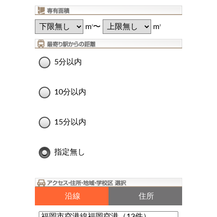
m
〜
m
2
2
5分以内
10分以内
15分以内
指定無し
沿線
住所