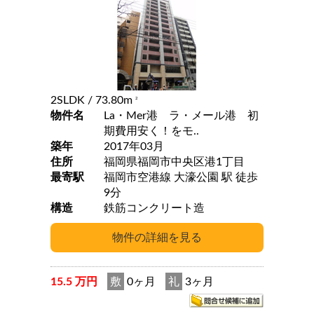
2SLDK
/ 73.80m
2
物件名
La・Mer港 ラ・メール港 初
期費用安く！をモ..
築年
2017年03月
住所
福岡県福岡市中央区港1丁目
最寄駅
福岡市空港線 大濠公園 駅 徒歩
9分
構造
鉄筋コンクリート造
15.5 万円
敷
0ヶ月
礼
3ヶ月