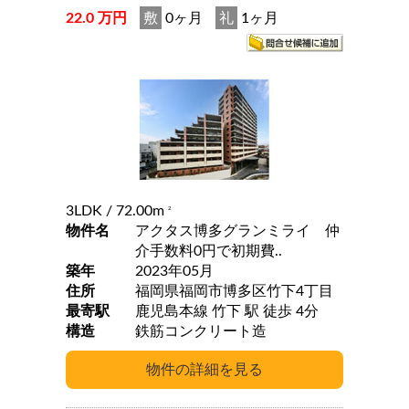
22.0 万円
敷
0ヶ月
礼
1ヶ月
3LDK
/ 72.00m
2
物件名
アクタス博多グランミライ 仲
介手数料0円で初期費..
築年
2023年05月
住所
福岡県福岡市博多区竹下4丁目
最寄駅
鹿児島本線 竹下 駅 徒歩 4分
構造
鉄筋コンクリート造