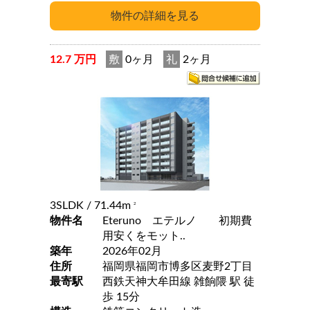
12.7 万円
敷
0ヶ月
礼
2ヶ月
3SLDK
/ 71.44m
2
物件名
Eteruno エテルノ 初期費
用安くをモット..
築年
2026年02月
住所
福岡県福岡市博多区麦野2丁目
最寄駅
西鉄天神大牟田線 雑餉隈 駅 徒
歩 15分