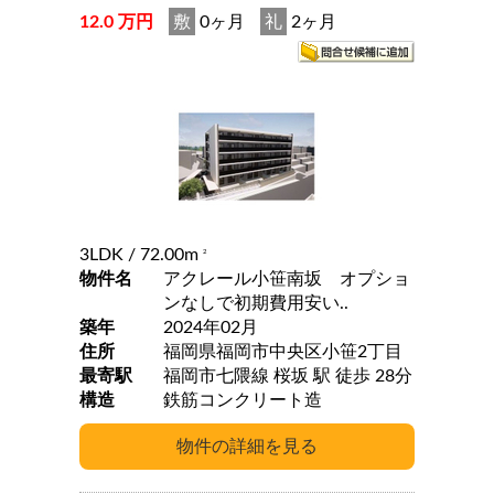
12.0 万円
敷
0ヶ月
礼
2ヶ月
3LDK
/ 72.00m
2
物件名
アクレール小笹南坂 オプショ
ンなしで初期費用安い..
築年
2024年02月
住所
福岡県福岡市中央区小笹2丁目
最寄駅
福岡市七隈線 桜坂 駅 徒歩 28分
構造
鉄筋コンクリート造