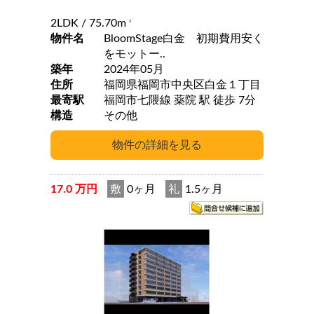
2LDK
/ 75.70m
2
物件名
BloomStage白金 初期費用安く
をモットー..
築年
2024年05月
住所
福岡県福岡市中央区白金１丁目
最寄駅
福岡市七隈線 薬院 駅 徒歩 7分
構造
その他
17.0 万円
敷
0ヶ月
礼
1.5ヶ月