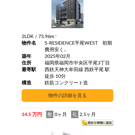
2LDK
/ 73.96m
2
物件名
S-RESIDENCE平尾WEST 初期
費用安く..
築年
2025年02月
住所
福岡県福岡市中央区平尾3丁目
最寄駅
西鉄天神大牟田線 西鉄平尾 駅
徒歩 10分
構造
鉄筋コンクリート造
14.5 万円
敷
0ヶ月
礼
2.5ヶ月