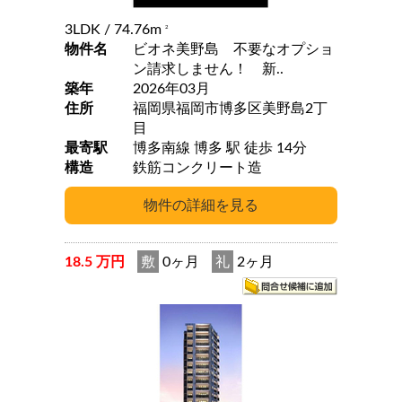
3LDK
/ 74.76m
2
物件名
ビオネ美野島 不要なオプショ
ン請求しません！ 新..
築年
2026年03月
住所
福岡県福岡市博多区美野島2丁
目
最寄駅
博多南線 博多 駅 徒歩 14分
構造
鉄筋コンクリート造
18.5 万円
敷
0ヶ月
礼
2ヶ月