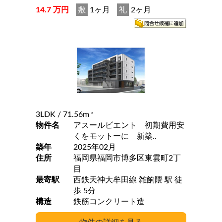
14.7 万円
敷
1ヶ月
礼
2ヶ月
3LDK
/ 71.56m
2
物件名
アスールビエント 初期費用安
くをモットーに 新築..
築年
2025年02月
住所
福岡県福岡市博多区東雲町2丁
目
最寄駅
西鉄天神大牟田線 雑餉隈 駅 徒
歩 5分
構造
鉄筋コンクリート造