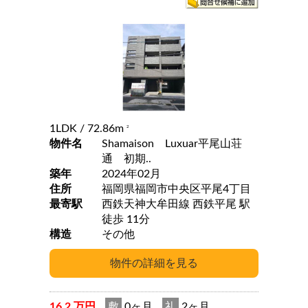
1LDK
/ 72.86m
2
物件名
Shamaison Luxuar平尾山荘
通 初期..
築年
2024年02月
住所
福岡県福岡市中央区平尾4丁目
最寄駅
西鉄天神大牟田線 西鉄平尾 駅
徒歩 11分
構造
その他
16.2 万円
敷
0ヶ月
礼
2ヶ月