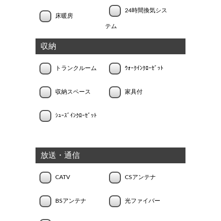
24時間換気シス
床暖房
テム
収納
トランクルーム
ｳｫｰｸｲﾝｸﾛｰｾﾞｯﾄ
収納スペース
家具付
ｼｭｰｽﾞｲﾝｸﾛｰｾﾞｯﾄ
放送・通信
CATV
CSアンテナ
BSアンテナ
光ファイバー