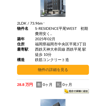
2LDK
/ 73.96m
2
物件名
S-RESIDENCE平尾WEST 初期
費用安く..
築年
2025年02月
住所
福岡県福岡市中央区平尾3丁目
最寄駅
西鉄天神大牟田線 西鉄平尾 駅
徒歩 10分
構造
鉄筋コンクリート造
28.8 万円
敷
0ヶ月
礼
0ヶ月