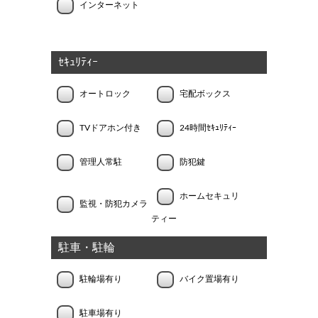
インターネット
ｾｷｭﾘﾃｨｰ
オートロック
宅配ボックス
TVドアホン付き
24時間ｾｷｭﾘﾃｨｰ
管理人常駐
防犯鍵
ホームセキュリ
監視・防犯カメラ
ティー
駐車・駐輪
駐輪場有り
バイク置場有り
駐車場有り