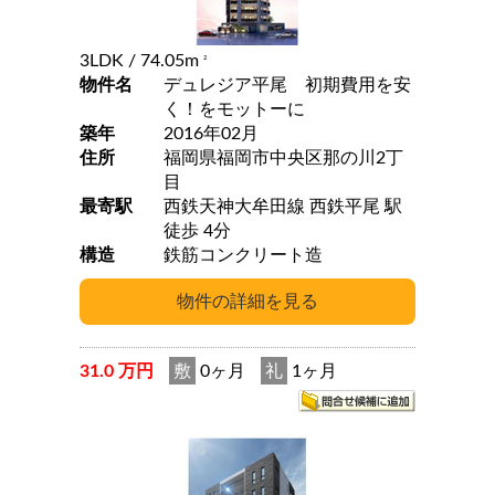
3LDK
/ 74.05m
2
物件名
デュレジア平尾 初期費用を安
く！をモットーに
築年
2016年02月
住所
福岡県福岡市中央区那の川2丁
目
最寄駅
西鉄天神大牟田線 西鉄平尾 駅
徒歩 4分
構造
鉄筋コンクリート造
31.0 万円
敷
0ヶ月
礼
1ヶ月