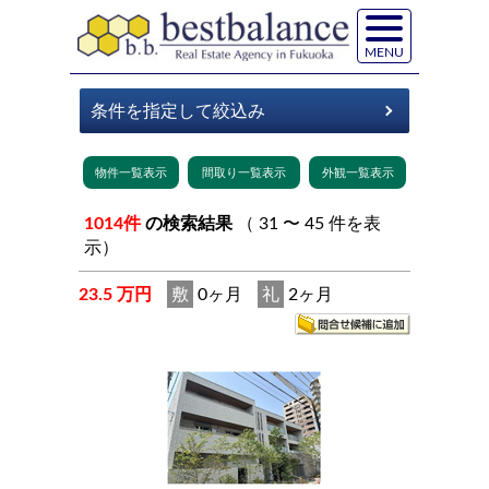
MENU
1014件
の検索結果
（ 31 〜 45 件を表
示）
23.5 万円
敷
0ヶ月
礼
2ヶ月