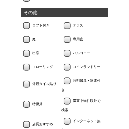
その他
ロフト付き
テラス
庭
専用庭
出窓
バルコニー
フローリング
コインランドリー
照明器具・家電付
外観タイル貼り
き
満室中物件以外で
特優賃
検索
インターネット無
店長おすすめ