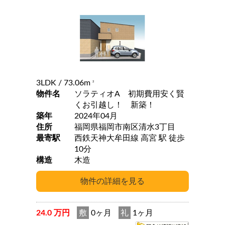
3LDK
/ 73.06m
2
物件名
ソラティオA 初期費用安く賢
くお引越し！ 新築！
築年
2024年04月
住所
福岡県福岡市南区清水3丁目
最寄駅
西鉄天神大牟田線 高宮 駅 徒歩
10分
構造
木造
24.0 万円
敷
0ヶ月
礼
1ヶ月