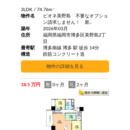
3LDK
/ 74.76m
2
物件名
ビオネ美野島 不要なオプショ
ン請求しません！ 新..
築年
2026年03月
住所
福岡県福岡市博多区美野島2丁
目
最寄駅
博多南線 博多 駅 徒歩 14分
構造
鉄筋コンクリート造
18.5 万円
敷
0ヶ月
礼
2ヶ月