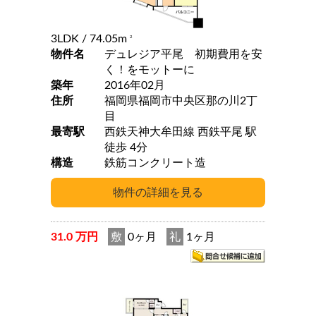
3LDK
/ 74.05m
2
物件名
デュレジア平尾 初期費用を安
く！をモットーに
築年
2016年02月
住所
福岡県福岡市中央区那の川2丁
目
最寄駅
西鉄天神大牟田線 西鉄平尾 駅
徒歩 4分
構造
鉄筋コンクリート造
31.0 万円
敷
0ヶ月
礼
1ヶ月