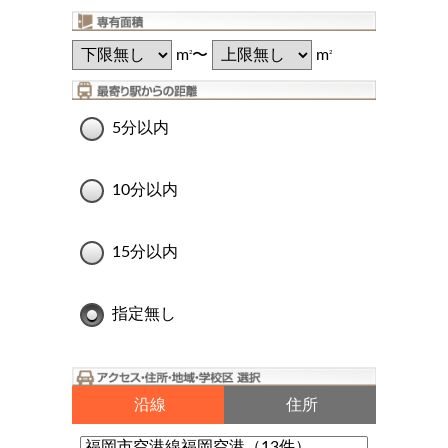
m
〜
m
2
2
5分以内
10分以内
15分以内
指定無し
沿線
住所