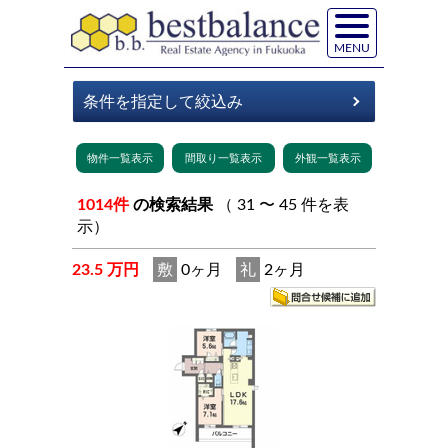
MENU
1014件
の検索結果
（ 31 〜 45 件を表
示）
23.5 万円
敷
0ヶ月
礼
2ヶ月