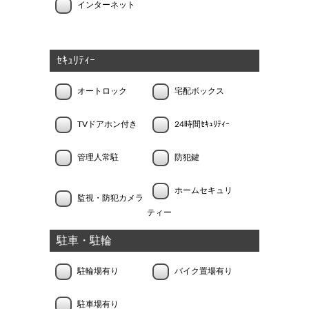
インターネット
ｾｷｭﾘﾃｨｰ
オートロック
宅配ボックス
TVドアホン付き
24時間ｾｷｭﾘﾃｨｰ
管理人常駐
防犯鍵
ホームセキュリ
監視・防犯カメラ
ティー
駐車・駐輪
駐輪場有り
バイク置場有り
駐車場有り