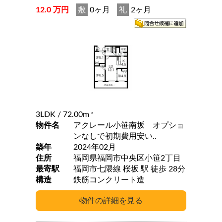
12.0 万円
敷
0ヶ月
礼
2ヶ月
3LDK
/ 72.00m
2
物件名
アクレール小笹南坂 オプショ
ンなしで初期費用安い..
築年
2024年02月
住所
福岡県福岡市中央区小笹2丁目
最寄駅
福岡市七隈線 桜坂 駅 徒歩 28分
構造
鉄筋コンクリート造