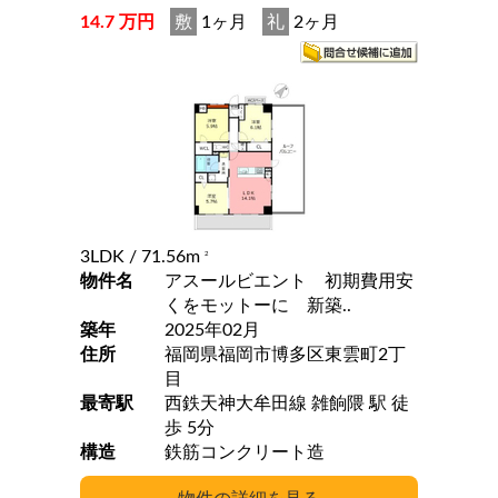
14.7 万円
敷
1ヶ月
礼
2ヶ月
3LDK
/ 71.56m
2
物件名
アスールビエント 初期費用安
くをモットーに 新築..
築年
2025年02月
住所
福岡県福岡市博多区東雲町2丁
目
最寄駅
西鉄天神大牟田線 雑餉隈 駅 徒
歩 5分
構造
鉄筋コンクリート造