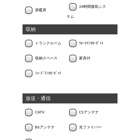
24時間換気シス
床暖房
テム
収納
トランクルーム
ｳｫｰｸｲﾝｸﾛｰｾﾞｯﾄ
収納スペース
家具付
ｼｭｰｽﾞｲﾝｸﾛｰｾﾞｯﾄ
放送・通信
CATV
CSアンテナ
BSアンテナ
光ファイバー