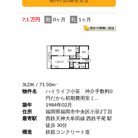
7.1 万円
敷
0ヶ月
礼
1ヶ月
3LDK
/ 71.50m
2
物件名
ハイライフ小笹 仲介手数料0
円だから初期費用安く..
築年
1984年02月
住所
福岡県福岡市中央区小笹2丁目
最寄駅
西鉄天神大牟田線 西鉄平尾 駅
徒歩 30分
構造
鉄筋コンクリート造