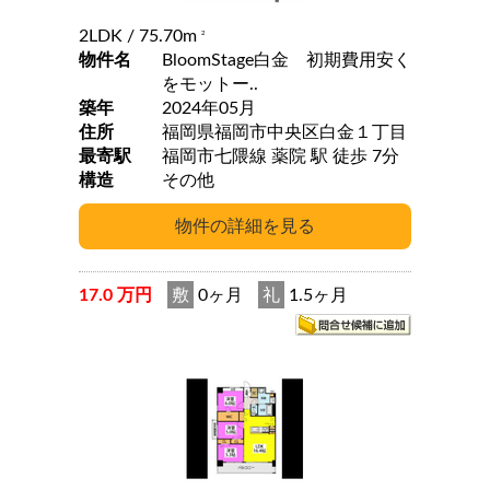
2LDK
/ 75.70m
2
物件名
BloomStage白金 初期費用安く
をモットー..
築年
2024年05月
住所
福岡県福岡市中央区白金１丁目
最寄駅
福岡市七隈線 薬院 駅 徒歩 7分
構造
その他
17.0 万円
敷
0ヶ月
礼
1.5ヶ月