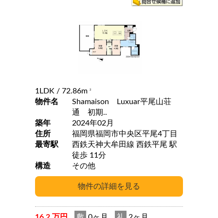
1LDK
/ 72.86m
2
物件名
Shamaison Luxuar平尾山荘
通 初期..
築年
2024年02月
住所
福岡県福岡市中央区平尾4丁目
最寄駅
西鉄天神大牟田線 西鉄平尾 駅
徒歩 11分
構造
その他
16.2 万円
敷
0ヶ月
礼
2ヶ月