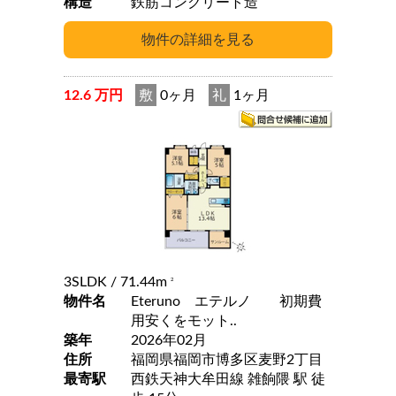
構造
鉄筋コンクリート造
12.6 万円
敷
0ヶ月
礼
1ヶ月
3SLDK
/ 71.44m
2
物件名
Eteruno エテルノ 初期費
用安くをモット..
築年
2026年02月
住所
福岡県福岡市博多区麦野2丁目
最寄駅
西鉄天神大牟田線 雑餉隈 駅 徒