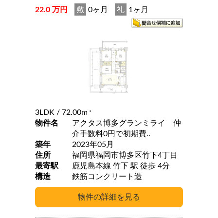
22.0 万円
敷
0ヶ月
礼
1ヶ月
3LDK
/ 72.00m
2
物件名
アクタス博多グランミライ 仲
介手数料0円で初期費..
築年
2023年05月
住所
福岡県福岡市博多区竹下4丁目
最寄駅
鹿児島本線 竹下 駅 徒歩 4分
構造
鉄筋コンクリート造