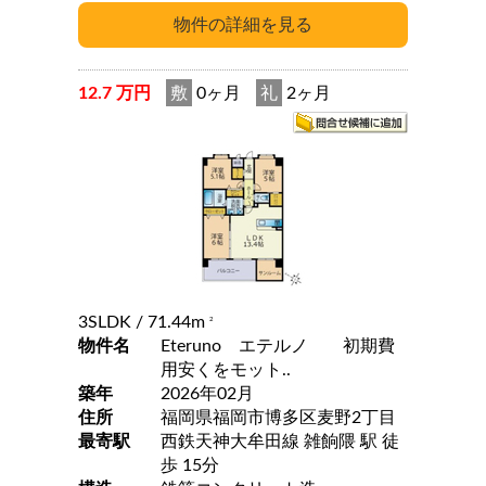
12.7 万円
敷
0ヶ月
礼
2ヶ月
3SLDK
/ 71.44m
2
物件名
Eteruno エテルノ 初期費
用安くをモット..
築年
2026年02月
住所
福岡県福岡市博多区麦野2丁目
最寄駅
西鉄天神大牟田線 雑餉隈 駅 徒
歩 15分