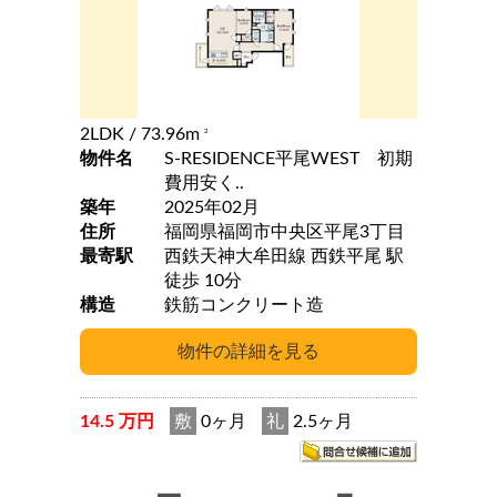
2LDK
/ 73.96m
2
物件名
S-RESIDENCE平尾WEST 初期
費用安く..
築年
2025年02月
住所
福岡県福岡市中央区平尾3丁目
最寄駅
西鉄天神大牟田線 西鉄平尾 駅
徒歩 10分
構造
鉄筋コンクリート造
14.5 万円
敷
0ヶ月
礼
2.5ヶ月