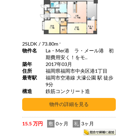
2SLDK
/ 73.80m
2
物件名
La・Mer港 ラ・メール港 初
期費用安く！をモ..
築年
2017年03月
住所
福岡県福岡市中央区港1丁目
最寄駅
福岡市空港線 大濠公園 駅 徒歩
9分
構造
鉄筋コンクリート造
15.5 万円
敷
0ヶ月
礼
3ヶ月