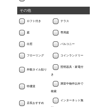
その他
ロフト付き
テラス
庭
専用庭
出窓
バルコニー
フローリング
コインランドリー
照明器具・家電付
外観タイル貼り
き
満室中物件以外で
特優賃
検索
インターネット無
店長おすすめ