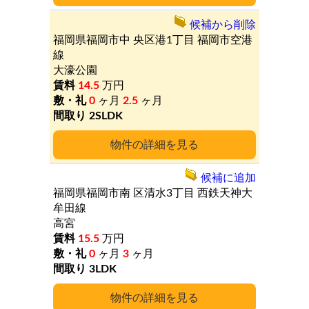
候補から削除
福岡県福岡市中
央区港1丁目
福岡市空港
線
大濠公園
14.5
万円
0
ヶ月
2.5
ヶ月
2SLDK
詳細
候補に追加
福岡県福岡市南
区清水3丁目
西鉄天神大
牟田線
高宮
15.5
万円
0
ヶ月
3
ヶ月
3LDK
詳細