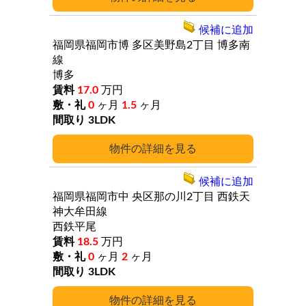
候補に追加
福岡県福岡市博
多区美野島2丁目
博多南
線
博多
17.0
万円
0
ヶ月
1.5
ヶ月
3LDK
詳細
候補に追加
福岡県福岡市中
央区那の川2丁目
西鉄天
神大牟田線
西鉄平尾
18.5
万円
0
ヶ月
2
ヶ月
3LDK
詳細