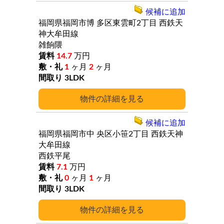
候補に追加
福岡県福岡市博
多区東雲町2丁目
西鉄天
神大牟田線
雑餉隈
14.7
万円
1
ヶ月
2
ヶ月
3LDK
詳細
候補に追加
福岡県福岡市中
央区小笹2丁目
西鉄天神
大牟田線
西鉄平尾
7.1
万円
0
ヶ月
1
ヶ月
3LDK
詳細