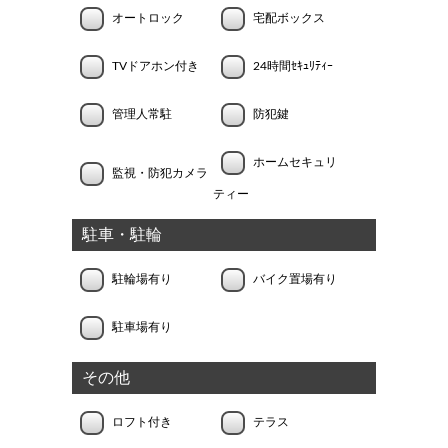
オートロック
宅配ボックス
TVドアホン付き
24時間ｾｷｭﾘﾃｨｰ
管理人常駐
防犯鍵
ホームセキュリ
監視・防犯カメラ
ティー
駐車・駐輪
駐輪場有り
バイク置場有り
駐車場有り
その他
ロフト付き
テラス