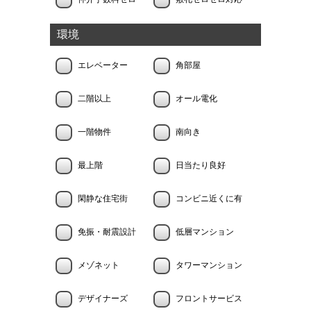
環境
エレベーター
角部屋
二階以上
オール電化
一階物件
南向き
最上階
日当たり良好
閑静な住宅街
コンビニ近くに有
免振・耐震設計
低層マンション
メゾネット
タワーマンション
デザイナーズ
フロントサービス