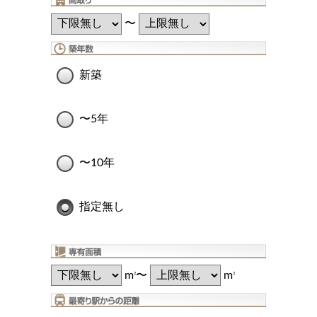
〜
新築
〜5年
〜10年
指定無し
m
〜
m
2
2