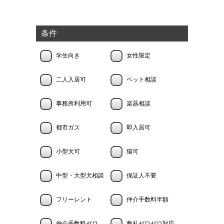
条件
学生向き
女性限定
二人入居可
ペット相談
事務所利用可
楽器相談
都市ガス
即入居可
小型犬可
猫可
中型・大型犬相談
保証人不要
フリーレント
仲介手数料半額
仲介手数料ゼロ
敷礼ゼロゼロ対応