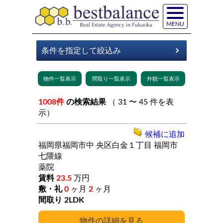
MENU
1008件
の検索結果
（ 31 〜 45 件を表
示）
候補に追加
福岡県福岡市中
央区白金１丁目
福岡市
七隈線
薬院
23.5
万円
0
ヶ月
2
ヶ月
2LDK
詳細