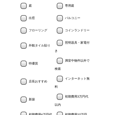
庭
専用庭
出窓
バルコニー
フローリング
コインランドリー
照明器具・家電付
外観タイル貼り
き
満室中物件以外で
特優賃
検索
インターネット無
店長おすすめ
料
初期費用3万円代
新築
以内
初期費用6万円代
初期費用10万円