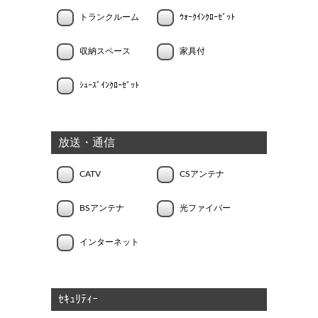
トランクルーム
ｳｫｰｸｲﾝｸﾛｰｾﾞｯﾄ
収納スペース
家具付
ｼｭｰｽﾞｲﾝｸﾛｰｾﾞｯﾄ
放送・通信
CATV
CSアンテナ
BSアンテナ
光ファイバー
インターネット
ｾｷｭﾘﾃｨｰ