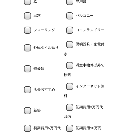
庭
専用庭
出窓
バルコニー
フローリング
コインランドリー
照明器具・家電付
外観タイル貼り
き
満室中物件以外で
特優賃
検索
インターネット無
店長おすすめ
料
初期費用3万円代
新築
以内
初期費用6万円代
初期費用10万円