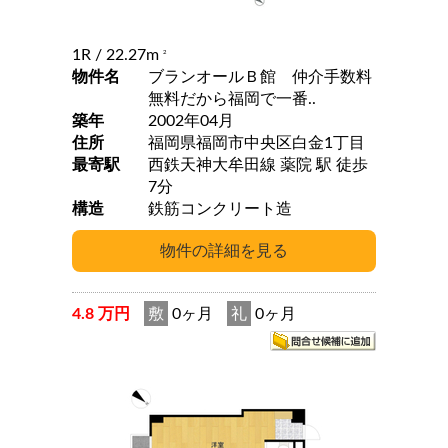
1R
/ 22.27m
2
物件名
ブランオールＢ館 仲介手数料
無料だから福岡で一番..
築年
2002年04月
住所
福岡県福岡市中央区白金1丁目
最寄駅
西鉄天神大牟田線 薬院 駅 徒歩
7分
構造
鉄筋コンクリート造
4.8 万円
敷
0ヶ月
礼
0ヶ月