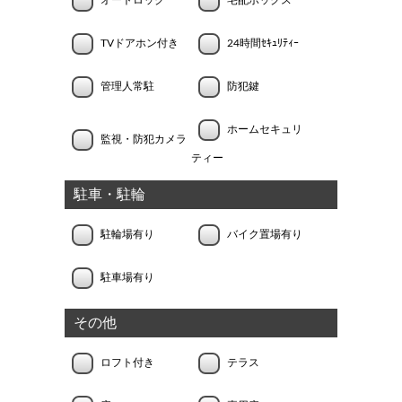
オートロック
宅配ボックス
TVドアホン付き
24時間ｾｷｭﾘﾃｨｰ
管理人常駐
防犯鍵
ホームセキュリ
監視・防犯カメラ
ティー
駐車・駐輪
駐輪場有り
バイク置場有り
駐車場有り
その他
ロフト付き
テラス