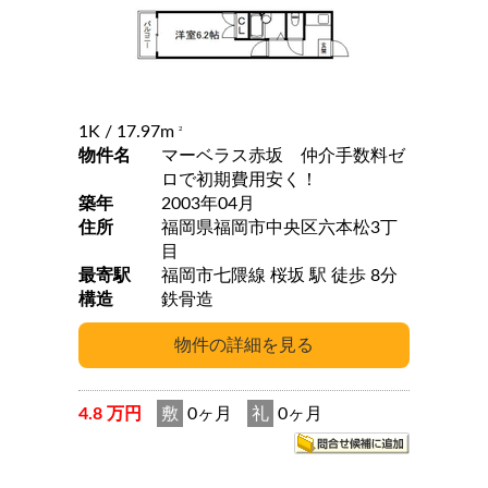
1K
/ 17.97m
2
物件名
マーベラス赤坂 仲介手数料ゼ
ロで初期費用安く！
築年
2003年04月
住所
福岡県福岡市中央区六本松3丁
目
最寄駅
福岡市七隈線 桜坂 駅 徒歩 8分
構造
鉄骨造
4.8 万円
敷
0ヶ月
礼
0ヶ月