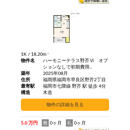
1K
/ 18.20m
2
物件名
ハーモニーテラス野芥Ⅵ オプ
ションなしで初期費用..
築年
2025年08月
住所
福岡県福岡市早良区野芥2丁目
最寄駅
福岡市七隈線 野芥 駅 徒歩 4分
構造
木造
5.0 万円
敷
0ヶ月
礼
0ヶ月