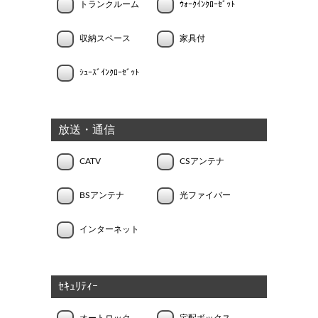
トランクルーム
ｳｫｰｸｲﾝｸﾛｰｾﾞｯﾄ
収納スペース
家具付
ｼｭｰｽﾞｲﾝｸﾛｰｾﾞｯﾄ
放送・通信
CATV
CSアンテナ
BSアンテナ
光ファイバー
インターネット
ｾｷｭﾘﾃｨｰ