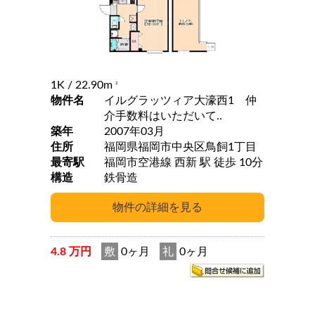
1K
/ 22.90m
2
物件名
イルグラッツィア大濠西1 仲
介手数料はいただいて..
築年
2007年03月
住所
福岡県福岡市中央区鳥飼1丁目
最寄駅
福岡市空港線 西新 駅 徒歩 10分
構造
鉄骨造
4.8 万円
敷
0ヶ月
礼
0ヶ月