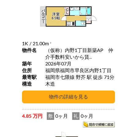
1K
/ 21.00m
2
物件名
（仮称）内野1丁目新築AP 仲
介手数料安いから賃..
築年
2026年07月
住所
福岡県福岡市早良区内野1丁目
最寄駅
福岡市七隈線 野芥 駅 徒歩 71分
構造
木造
4.85 万円
敷
0ヶ月
礼
0ヶ月