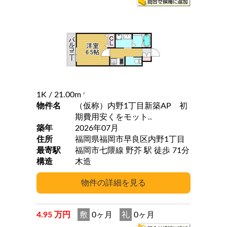
1K
/ 21.00m
2
物件名
（仮称）内野1丁目新築AP 初
期費用安くをモット..
築年
2026年07月
住所
福岡県福岡市早良区内野1丁目
最寄駅
福岡市七隈線 野芥 駅 徒歩 71分
構造
木造
4.95 万円
敷
0ヶ月
礼
0ヶ月