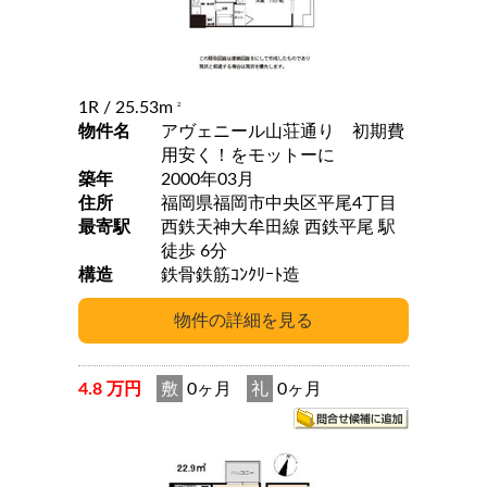
1R
/ 25.53m
2
物件名
アヴェニール山荘通り 初期費
用安く！をモットーに
築年
2000年03月
住所
福岡県福岡市中央区平尾4丁目
最寄駅
西鉄天神大牟田線 西鉄平尾 駅
徒歩 6分
構造
鉄骨鉄筋ｺﾝｸﾘｰﾄ造
4.8 万円
敷
0ヶ月
礼
0ヶ月