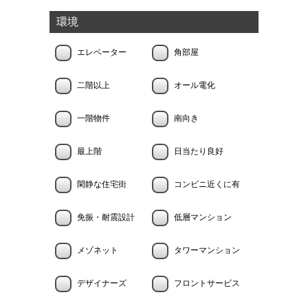
環境
エレベーター
角部屋
二階以上
オール電化
一階物件
南向き
最上階
日当たり良好
閑静な住宅街
コンビニ近くに有
免振・耐震設計
低層マンション
メゾネット
タワーマンション
デザイナーズ
フロントサービス