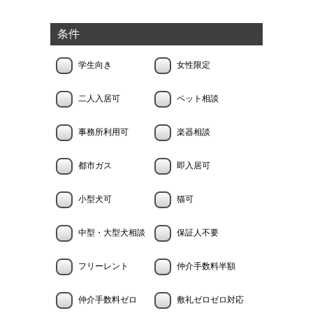
条件
学生向き
女性限定
二人入居可
ペット相談
事務所利用可
楽器相談
都市ガス
即入居可
小型犬可
猫可
中型・大型犬相談
保証人不要
フリーレント
仲介手数料半額
仲介手数料ゼロ
敷礼ゼロゼロ対応