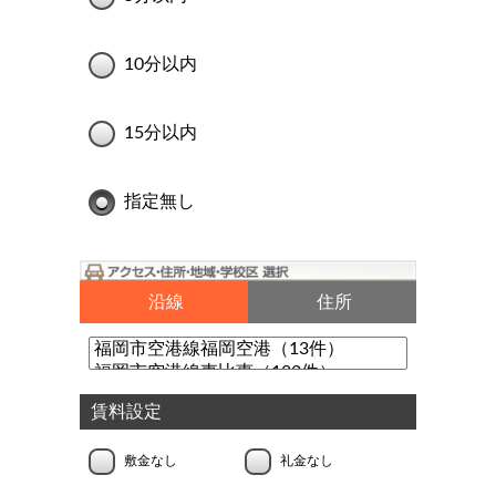
10分以内
15分以内
指定無し
沿線
住所
賃料設定
敷金なし
礼金なし