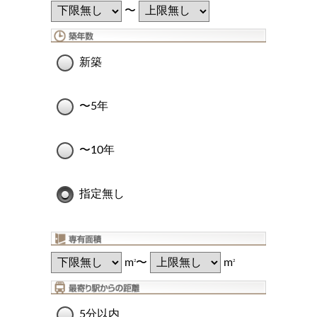
〜
新築
〜5年
〜10年
指定無し
m
〜
m
2
2
5分以内