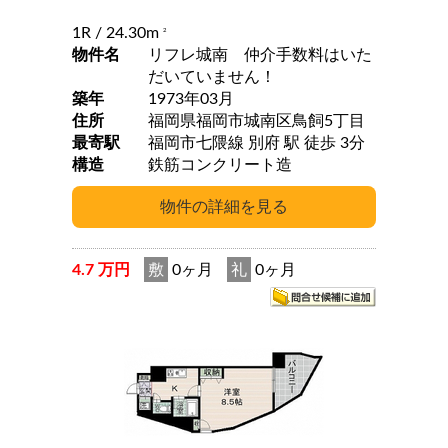
1R
/ 24.30m
2
物件名
リフレ城南 仲介手数料はいた
だいていません！
築年
1973年03月
住所
福岡県福岡市城南区鳥飼5丁目
最寄駅
福岡市七隈線 別府 駅 徒歩 3分
構造
鉄筋コンクリート造
4.7 万円
敷
0ヶ月
礼
0ヶ月