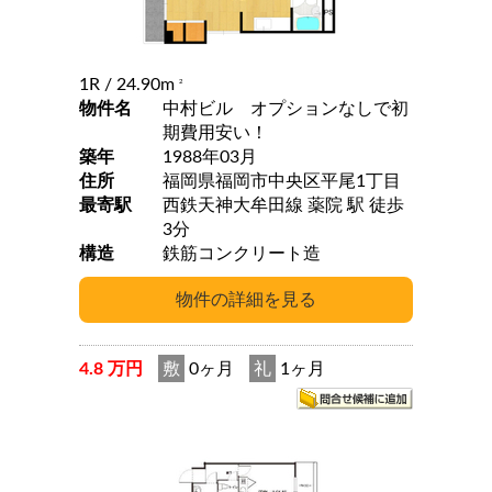
1R
/ 24.90m
2
物件名
中村ビル オプションなしで初
期費用安い！
築年
1988年03月
住所
福岡県福岡市中央区平尾1丁目
最寄駅
西鉄天神大牟田線 薬院 駅 徒歩
3分
構造
鉄筋コンクリート造
4.8 万円
敷
0ヶ月
礼
1ヶ月