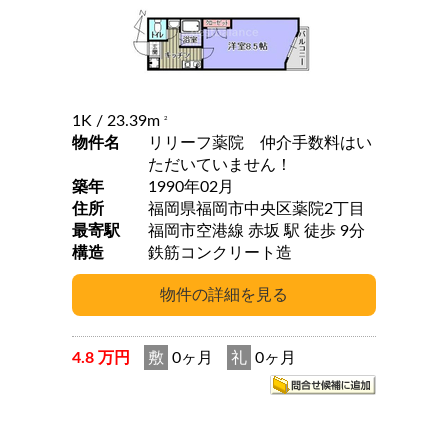
1K
/ 23.39m
2
物件名
リリーフ薬院 仲介手数料はい
ただいていません！
築年
1990年02月
住所
福岡県福岡市中央区薬院2丁目
最寄駅
福岡市空港線 赤坂 駅 徒歩 9分
構造
鉄筋コンクリート造
4.8 万円
敷
0ヶ月
礼
0ヶ月