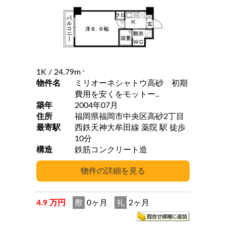
1K
/ 24.79m
2
物件名
ミリオーネシャトウ高砂 初期
費用を安くをモットー..
築年
2004年07月
住所
福岡県福岡市中央区高砂2丁目
最寄駅
西鉄天神大牟田線 薬院 駅 徒歩
10分
構造
鉄筋コンクリート造
4.9 万円
敷
0ヶ月
礼
2ヶ月