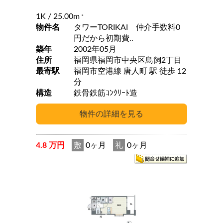
1K
/ 25.00m
2
物件名
タワーTORIKAI 仲介手数料0
円だから初期費..
築年
2002年05月
住所
福岡県福岡市中央区鳥飼2丁目
最寄駅
福岡市空港線 唐人町 駅 徒歩 12
分
構造
鉄骨鉄筋ｺﾝｸﾘｰﾄ造
4.8 万円
敷
0ヶ月
礼
0ヶ月