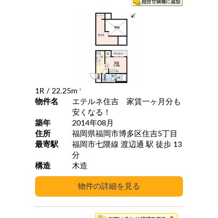
1R
/ 22.25m
2
物件名
エテルネ住吉 家賃一ヶ月分も
安くなる！
築年
2014年08月
住所
福岡県福岡市博多区住吉5丁目
最寄駅
福岡市七隈線 渡辺通 駅 徒歩 13
分
構造
木造