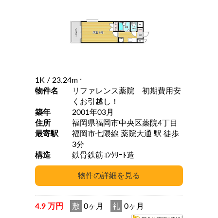
1K
/ 23.24m
2
物件名
リファレンス薬院 初期費用安
くお引越し！
築年
2001年03月
住所
福岡県福岡市中央区薬院4丁目
最寄駅
福岡市七隈線 薬院大通 駅 徒歩
3分
構造
鉄骨鉄筋ｺﾝｸﾘｰﾄ造
4.9 万円
敷
0ヶ月
礼
0ヶ月