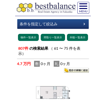
MENU
807件
の検索結果
（ 61 〜 75 件を表
示）
4.7 万円
敷
0ヶ月
礼
0ヶ月