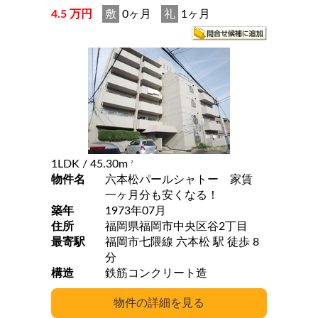
4.5 万円
敷
0ヶ月
礼
1ヶ月
1LDK
/ 45.30m
2
物件名
六本松パールシャトー 家賃
一ヶ月分も安くなる！
築年
1973年07月
住所
福岡県福岡市中央区谷2丁目
最寄駅
福岡市七隈線 六本松 駅 徒歩 8
分
構造
鉄筋コンクリート造