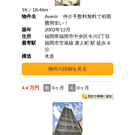
1K
/ 18.46m
2
物件名
Avenir 仲介手数料無料で初期
費用安い！
築年
2002年12月
住所
福岡県福岡市中央区今川2丁目
最寄駅
福岡市空港線 唐人町 駅 徒歩 8
分
構造
木造
4.4 万円
敷
0ヶ月
礼
0ヶ月