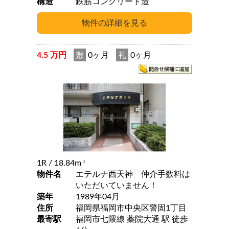
構造
鉄筋コンクリート造
4.5 万円
敷
0ヶ月
礼
0ヶ月
1R
/ 18.84m
2
物件名
エテルナ西天神 仲介手数料は
いただいていません！
築年
1989年04月
住所
福岡県福岡市中央区警固1丁目
最寄駅
福岡市七隈線 薬院大通 駅 徒歩