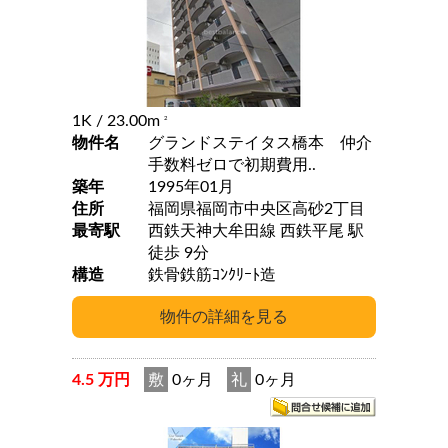
1K
/ 23.00m
2
物件名
グランドステイタス橋本 仲介
手数料ゼロで初期費用..
築年
1995年01月
住所
福岡県福岡市中央区高砂2丁目
最寄駅
西鉄天神大牟田線 西鉄平尾 駅
徒歩 9分
構造
鉄骨鉄筋ｺﾝｸﾘｰﾄ造
4.5 万円
敷
0ヶ月
礼
0ヶ月