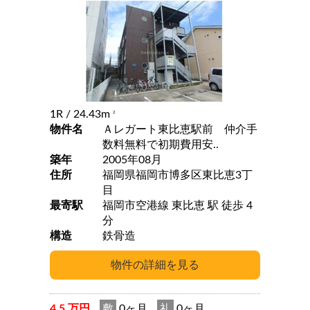
1R
/ 24.43m
2
物件名
Ａレガート東比恵駅前 仲介手
数料無料で初期費用安..
築年
2005年08月
住所
福岡県福岡市博多区東比恵3丁
目
最寄駅
福岡市空港線 東比恵 駅 徒歩 4
分
構造
鉄骨造
4.5 万円
敷
0ヶ月
礼
0ヶ月