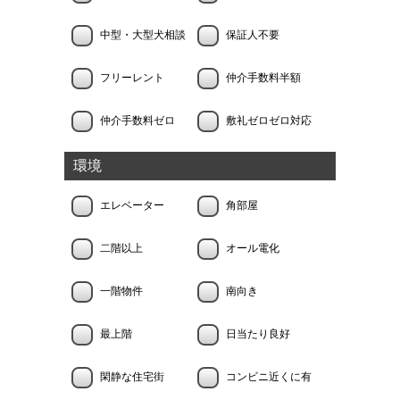
中型・大型犬相談
保証人不要
フリーレント
仲介手数料半額
仲介手数料ゼロ
敷礼ゼロゼロ対応
環境
エレベーター
角部屋
二階以上
オール電化
一階物件
南向き
最上階
日当たり良好
閑静な住宅街
コンビニ近くに有