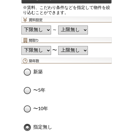
※賃料、こだわり条件などを指定して物件を絞
り込むことができます。
～
〜
新築
〜5年
〜10年
指定無し