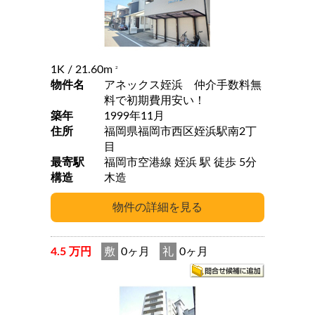
1K
/ 21.60m
2
物件名
アネックス姪浜 仲介手数料無
料で初期費用安い！
築年
1999年11月
住所
福岡県福岡市西区姪浜駅南2丁
目
最寄駅
福岡市空港線 姪浜 駅 徒歩 5分
構造
木造
4.5 万円
敷
0ヶ月
礼
0ヶ月