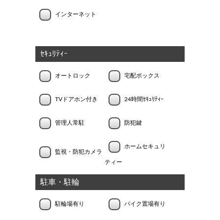
インターネット
ｾｷｭﾘﾃｨｰ
オートロック
宅配ボックス
TVドアホン付き
24時間ｾｷｭﾘﾃｨｰ
管理人常駐
防犯鍵
ホームセキュリ
監視・防犯カメラ
ティー
駐車・駐輪
駐輪場有り
バイク置場有り