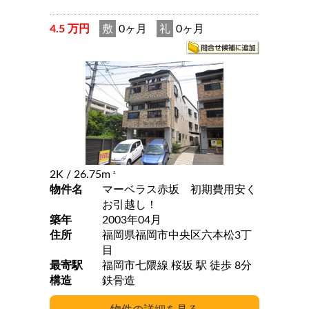
4.5 万円
敷
0ヶ月
礼
0ヶ月
2K
/ 26.75m
2
物件名
マーベラス赤坂 初期費用安く
お引越し！
築年
2003年04月
住所
福岡県福岡市中央区六本松3丁
目
最寄駅
福岡市七隈線 桜坂 駅 徒歩 8分
構造
鉄骨造