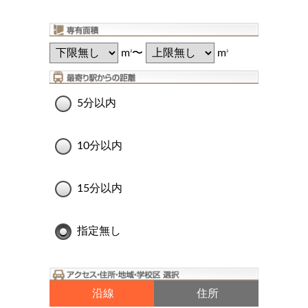
m
〜
m
2
2
5分以内
10分以内
15分以内
指定無し
沿線
住所