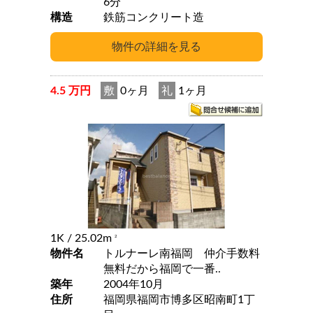
6分
構造
鉄筋コンクリート造
4.5 万円
敷
0ヶ月
礼
1ヶ月
1K
/ 25.02m
2
物件名
トルナーレ南福岡 仲介手数料
無料だから福岡で一番..
築年
2004年10月
住所
福岡県福岡市博多区昭南町1丁