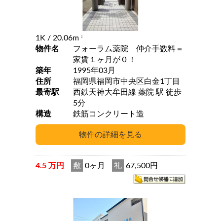
1K
/ 20.06m
2
物件名
フォーラム薬院 仲介手数料＝
家賃１ヶ月が０！
築年
1995年03月
住所
福岡県福岡市中央区白金1丁目
最寄駅
西鉄天神大牟田線 薬院 駅 徒歩
5分
構造
鉄筋コンクリート造
4.5 万円
敷
0ヶ月
礼
67,500円