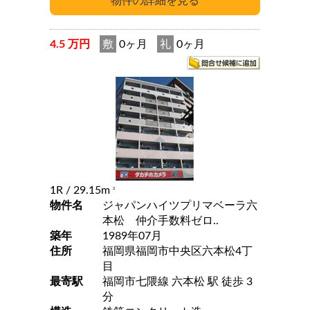
4.5 万円
敷
0ヶ月
礼
0ヶ月
1R
/ 29.15m
2
物件名
ジャパンハイツプリマベーラ六
本松 仲介手数料ゼロ..
築年
1989年07月
住所
福岡県福岡市中央区六本松4丁
目
最寄駅
福岡市七隈線 六本松 駅 徒歩 3
分