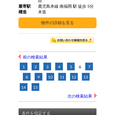
目
最寄駅
鹿児島本線 南福岡 駅 徒歩 5分
構造
木造
前の検索結果
1
2
3
4
5
6
7
8
9
10
11
12
13
14
15
次の検索結果