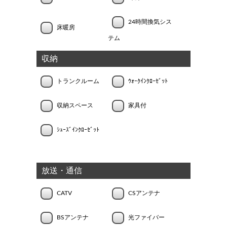
24時間換気シス
床暖房
テム
収納
トランクルーム
ｳｫｰｸｲﾝｸﾛｰｾﾞｯﾄ
収納スペース
家具付
ｼｭｰｽﾞｲﾝｸﾛｰｾﾞｯﾄ
放送・通信
CATV
CSアンテナ
BSアンテナ
光ファイバー