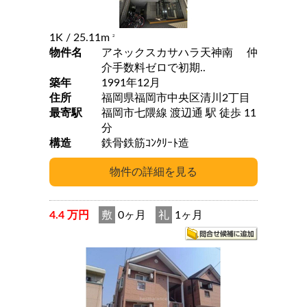
1K
/ 25.11m
2
物件名
アネックスカサハラ天神南 仲
介手数料ゼロで初期..
築年
1991年12月
住所
福岡県福岡市中央区清川2丁目
最寄駅
福岡市七隈線 渡辺通 駅 徒歩 11
分
構造
鉄骨鉄筋ｺﾝｸﾘｰﾄ造
4.4 万円
敷
0ヶ月
礼
1ヶ月