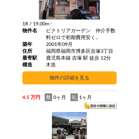
1R
/ 19.00m
2
物件名
ビクトリアガーデン 仲介手数
料ゼロで初期費用安く..
築年
2001年09月
住所
福岡県福岡市博多区吉塚3丁目
最寄駅
鹿児島本線 吉塚 駅 徒歩 12分
構造
木造
4.5 万円
敷
0ヶ月
礼
1ヶ月