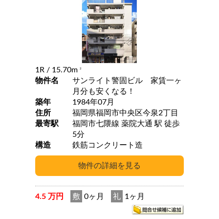
1R
/ 15.70m
2
物件名
サンライト警固ビル 家賃一ヶ
月分も安くなる！
築年
1984年07月
住所
福岡県福岡市中央区今泉2丁目
最寄駅
福岡市七隈線 薬院大通 駅 徒歩
5分
構造
鉄筋コンクリート造
4.5 万円
敷
0ヶ月
礼
1ヶ月