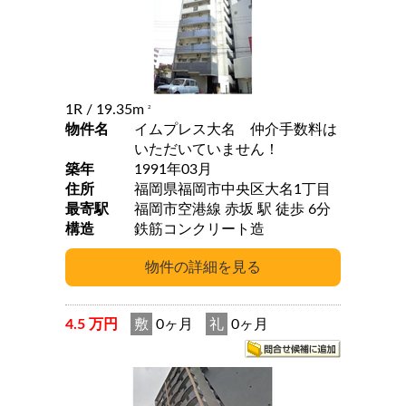
1R
/ 19.35m
2
物件名
イムプレス大名 仲介手数料は
いただいていません！
築年
1991年03月
住所
福岡県福岡市中央区大名1丁目
最寄駅
福岡市空港線 赤坂 駅 徒歩 6分
構造
鉄筋コンクリート造
4.5 万円
敷
0ヶ月
礼
0ヶ月