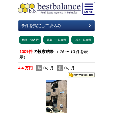
MENU
1009件
の検索結果
（ 76 〜 90 件を表
示）
4.4 万円
敷
0ヶ月
礼
0ヶ月