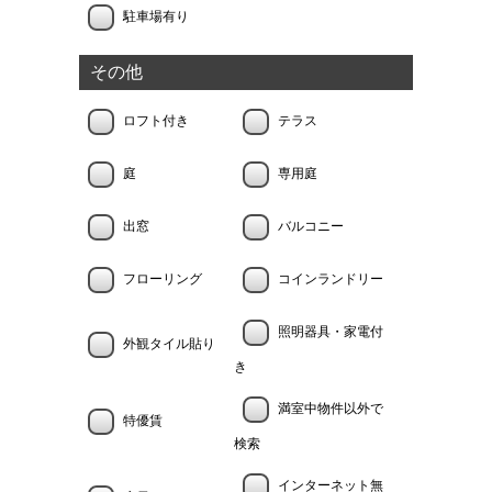
駐車場有り
その他
ロフト付き
テラス
庭
専用庭
出窓
バルコニー
フローリング
コインランドリー
照明器具・家電付
外観タイル貼り
き
満室中物件以外で
特優賃
検索
インターネット無