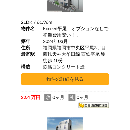
2LDK
/ 61.96m
2
物件名
Exceed平尾 オプションなしで
初期費用安い！..
築年
2024年03月
住所
福岡県福岡市中央区平尾3丁目
最寄駅
西鉄天神大牟田線 西鉄平尾 駅
徒歩 10分
構造
鉄筋コンクリート造
22.4 万円
敷
0ヶ月
礼
0ヶ月