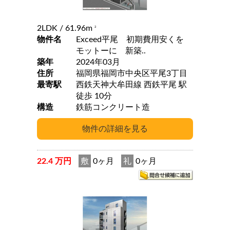
2LDK
/ 61.96m
2
物件名
Exceed平尾 初期費用安くを
モットーに 新築..
築年
2024年03月
住所
福岡県福岡市中央区平尾3丁目
最寄駅
西鉄天神大牟田線 西鉄平尾 駅
徒歩 10分
構造
鉄筋コンクリート造
22.4 万円
敷
0ヶ月
礼
0ヶ月