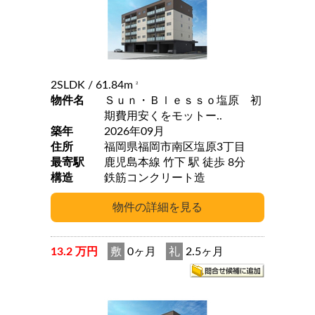
2SLDK
/ 61.84m
2
物件名
Ｓｕｎ・Ｂｌｅｓｓｏ塩原 初
期費用安くをモットー..
築年
2026年09月
住所
福岡県福岡市南区塩原3丁目
最寄駅
鹿児島本線 竹下 駅 徒歩 8分
構造
鉄筋コンクリート造
13.2 万円
敷
0ヶ月
礼
2.5ヶ月