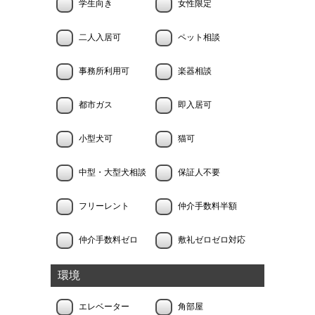
学生向き
女性限定
二人入居可
ペット相談
事務所利用可
楽器相談
都市ガス
即入居可
小型犬可
猫可
中型・大型犬相談
保証人不要
フリーレント
仲介手数料半額
仲介手数料ゼロ
敷礼ゼロゼロ対応
環境
エレベーター
角部屋