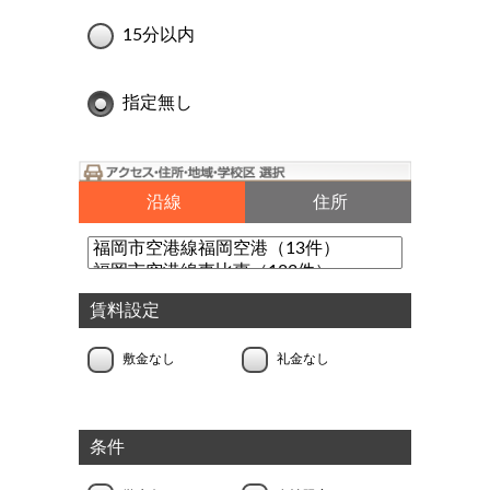
15分以内
指定無し
沿線
住所
賃料設定
敷金なし
礼金なし
条件