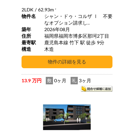
2LDK
/ 62.93m
2
物件名
シャン・ドゥ・コルザ Ⅰ 不要
なオプション請求し..
築年
2026年08月
住所
福岡県福岡市博多区那珂2丁目
最寄駅
鹿児島本線 竹下 駅 徒歩 9分
構造
木造
13.9 万円
敷
0ヶ月
礼
3ヶ月