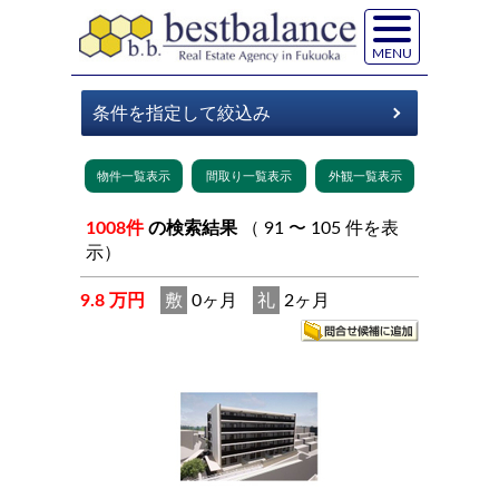
MENU
1008件
の検索結果
（ 91 〜 105 件を表
示）
9.8 万円
敷
0ヶ月
礼
2ヶ月