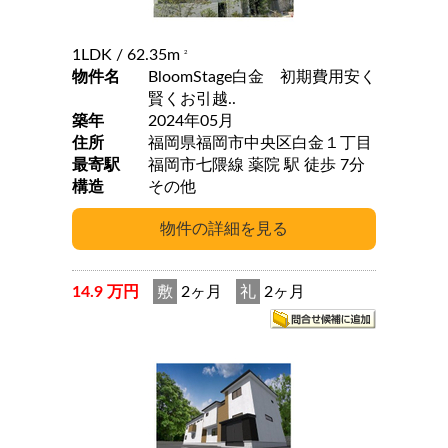
1LDK
/ 62.35m
2
物件名
BloomStage白金 初期費用安く
賢くお引越..
築年
2024年05月
住所
福岡県福岡市中央区白金１丁目
最寄駅
福岡市七隈線 薬院 駅 徒歩 7分
構造
その他
14.9 万円
敷
2ヶ月
礼
2ヶ月