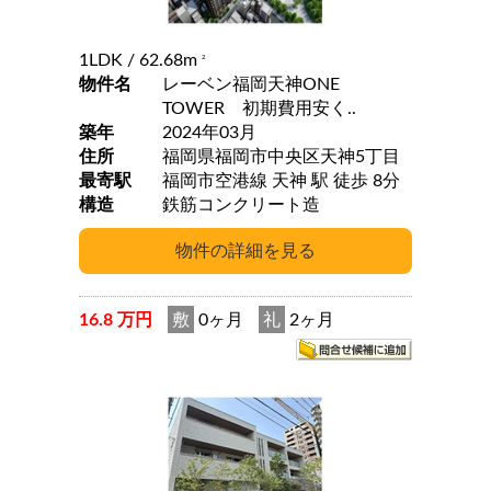
1LDK
/ 62.68m
2
物件名
レーベン福岡天神ONE
TOWER 初期費用安く..
築年
2024年03月
住所
福岡県福岡市中央区天神5丁目
最寄駅
福岡市空港線 天神 駅 徒歩 8分
構造
鉄筋コンクリート造
16.8 万円
敷
0ヶ月
礼
2ヶ月