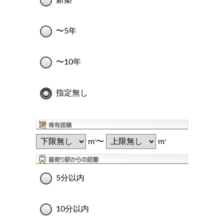
新築
〜5年
〜10年
指定無し
m
〜
m
2
2
5分以内
10分以内