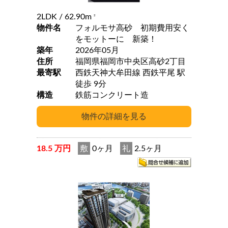
2LDK
/ 62.90m
2
物件名
フォルモサ高砂 初期費用安く
をモットーに 新築！
築年
2026年05月
住所
福岡県福岡市中央区高砂2丁目
最寄駅
西鉄天神大牟田線 西鉄平尾 駅
徒歩 9分
構造
鉄筋コンクリート造
18.5 万円
敷
0ヶ月
礼
2.5ヶ月