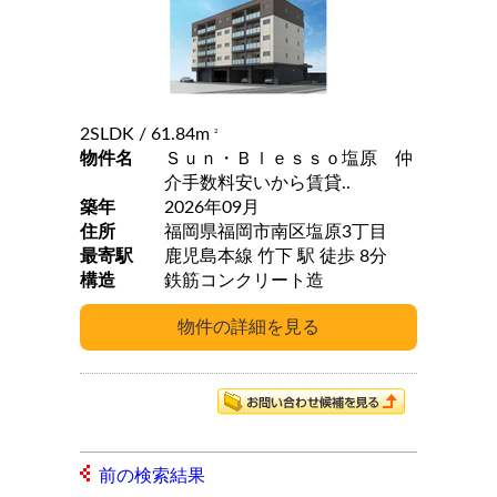
2SLDK
/ 61.84m
2
物件名
Ｓｕｎ・Ｂｌｅｓｓｏ塩原 仲
介手数料安いから賃貸..
築年
2026年09月
住所
福岡県福岡市南区塩原3丁目
最寄駅
鹿児島本線 竹下 駅 徒歩 8分
構造
鉄筋コンクリート造
前の検索結果