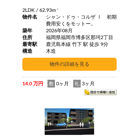
2LDK
/ 62.93m
2
物件名
シャン・ドゥ・コルザ Ⅰ 初期
費用安くをモットー..
築年
2026年08月
住所
福岡県福岡市博多区那珂2丁目
最寄駅
鹿児島本線 竹下 駅 徒歩 9分
構造
木造
14.0 万円
敷
0ヶ月
礼
3ヶ月