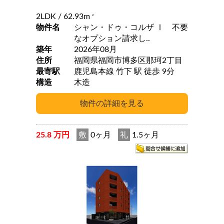
2LDK
/ 62.93m
2
物件名
シャン・ドゥ・コルザ Ⅰ 不要
なオプション請求し..
築年
2026年08月
住所
福岡県福岡市博多区那珂2丁目
最寄駅
鹿児島本線 竹下 駅 徒歩 9分
構造
木造
25.8 万円
敷
0ヶ月
礼
1.5ヶ月