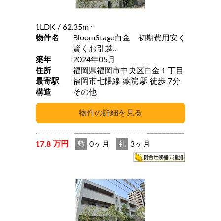
1LDK
/ 62.35m
2
物件名
BloomStage白金 初期費用安く
賢くお引越..
築年
2024年05月
住所
福岡県福岡市中央区白金１丁目
最寄駅
福岡市七隈線 薬院 駅 徒歩 7分
構造
その他
17.8 万円
敷
0ヶ月
礼
3ヶ月