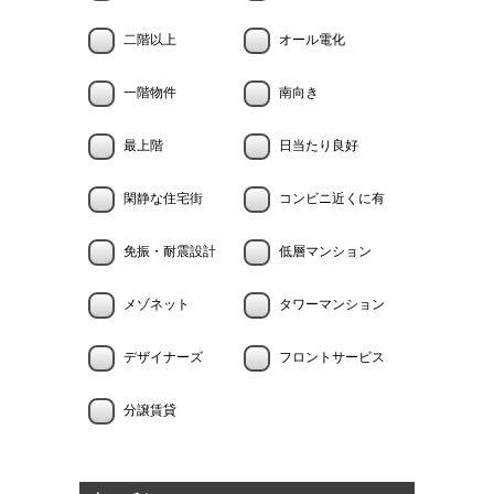
二階以上
オール電化
一階物件
南向き
最上階
日当たり良好
閑静な住宅街
コンビニ近くに有
免振・耐震設計
低層マンション
メゾネット
タワーマンション
デザイナーズ
フロントサービス
分譲賃貸