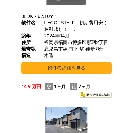
3LDK
/ 62.10m
2
物件名
HYGGE STYLE 初期費用安く
お引越し！ ..
築年
2024年04月
住所
福岡県福岡市博多区那珂2丁目
最寄駅
鹿児島本線 竹下 駅 徒歩 8分
構造
木造
14.9 万円
敷
1ヶ月
礼
2ヶ月