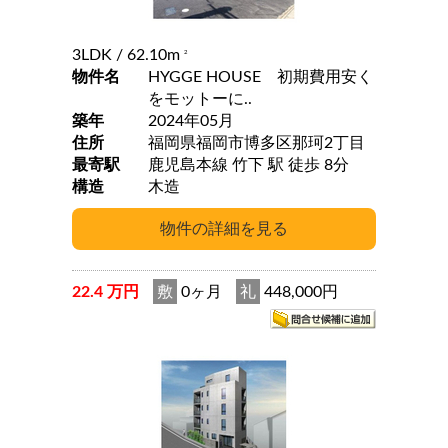
3LDK
/ 62.10m
2
物件名
HYGGE HOUSE 初期費用安く
をモットーに..
築年
2024年05月
住所
福岡県福岡市博多区那珂2丁目
最寄駅
鹿児島本線 竹下 駅 徒歩 8分
構造
木造
22.4 万円
敷
0ヶ月
礼
448,000円