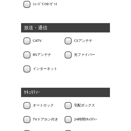
ｼｭｰｽﾞｲﾝｸﾛｰｾﾞｯﾄ
放送・通信
CATV
CSアンテナ
BSアンテナ
光ファイバー
インターネット
ｾｷｭﾘﾃｨｰ
オートロック
宅配ボックス
TVドアホン付き
24時間ｾｷｭﾘﾃｨｰ