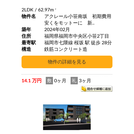
2LDK
/ 62.97m
2
物件名
アクレール小笹南坂 初期費用
安くをモットーに 新..
築年
2024年02月
住所
福岡県福岡市中央区小笹2丁目
最寄駅
福岡市七隈線 桜坂 駅 徒歩 28分
構造
鉄筋コンクリート造
14.1 万円
敷
0ヶ月
礼
3ヶ月