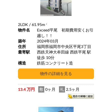
2LDK
/ 61.95m
2
物件名
Exceed平尾 初期費用安くお引
越し！！
築年
2024年03月
住所
福岡県福岡市中央区平尾3丁目
最寄駅
西鉄天神大牟田線 西鉄平尾 駅
徒歩 10分
構造
鉄筋コンクリート造
13.4 万円
敷
0ヶ月
礼
2.5ヶ月