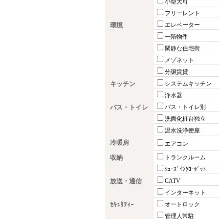
小型犬可
フリーレント
環境
エレベーター
一階物件
閑静な住宅街
メゾネット
分譲賃貸
キッチン
システムキッチン
浄水器
バス・トイレ
バス・トイレ別
洗面化粧台独立
温水洗浄便座
冷暖房
エアコン
収納
トランクルーム
ｼｭｰｽﾞｲﾝｸﾛｰｾﾞｯﾄ
放送・通信
CATV
インターネット
ｾｷｭﾘﾃｨｰ
オートロック
管理人常駐