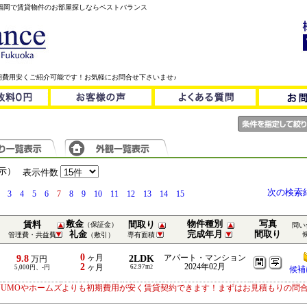
！福岡で賃貸物件のお部屋探しならベストバランス
期費用安くご紹介可能です！お気軽にお問合せ下さいませ♪
表示）
表示件数
次の検索
3
4
5
6
7
8
9
10
11
12
13
14
15
敷金
物件種別
写真
賃料
間取り
（保証金）
問い
礼金
完成年月
間取り
管理費・共益費
（敷引）
専有面積
0
9.8
ヶ月
2LDK
アパート・マンション
万円
2
2024年02月
ヶ月
62.97m
5,000円、-円
2
候補
UUMOやホームズよりも初期費用が安く賃貸契約できます！まずはお見積もりの問