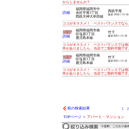
からしませんか？
福岡県福岡市中
西鉄平尾
詳細
央区平尾3丁目
徒歩 10分/バス-分
西鉄天神大牟田線
ココがオススメ！ ベストバランスでなら、
福岡県福岡市南
竹下
区塩原3丁目
詳細
徒歩 8分/バス-分
鹿児島本線
ココがオススメ！ ベストバランスでは他
件がありましたら、当店でご契約可能です
福岡県福岡市南
竹下
区塩原3丁目
詳細
徒歩 8分/バス-分
鹿児島本線
ココがオススメ！ ベストバランスでは他
件がありましたら、当店でご契約可能です
前の検索結果
1
2
TOPページ
＞
アパート・マンション
※賃料、こだわり条