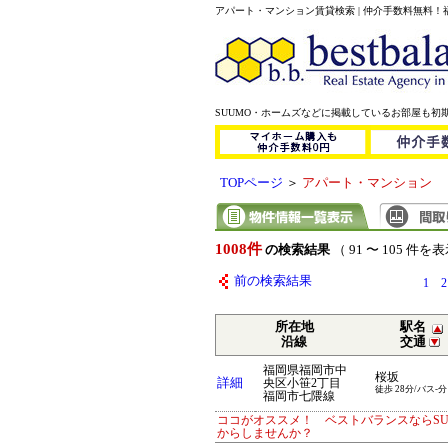
アパート・マンション賃貸検索 | 仲介手数料無料
SUUMO・ホームズなどに掲載しているお部屋も初
TOPページ
＞
アパート・マンション
1008件
の検索結果
（ 91 〜 105 件を
前の検索結果
1
2
所在地
駅名
沿線
交通
福岡県福岡市中
桜坂
詳細
央区小笹2丁目
徒歩 28分/バス-分
福岡市七隈線
ココがオススメ！ ベストバランスならS
からしませんか？