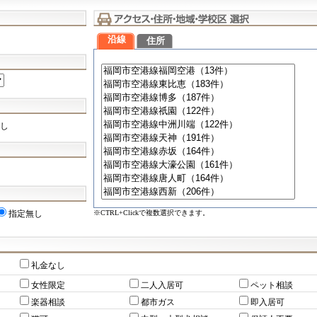
沿線
住所
し
※CTRL+Clickで複数選択できます。
指定無し
礼金なし
女性限定
二人入居可
ペット相談
楽器相談
都市ガス
即入居可