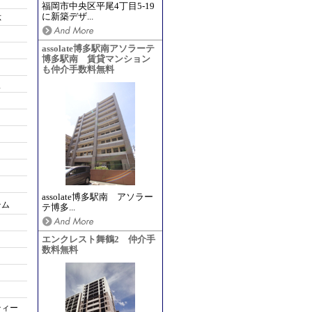
福岡市中央区平尾4丁目5-19
に新築デザ...
応
assolate博多駅南アソラーテ
博多駅南 賃貸マンション
も仲介手数料無料
ス
assolate博多駅南 アソラー
テム
テ博多...
エンクレスト舞鶴2 仲介手
数料無料
ティー