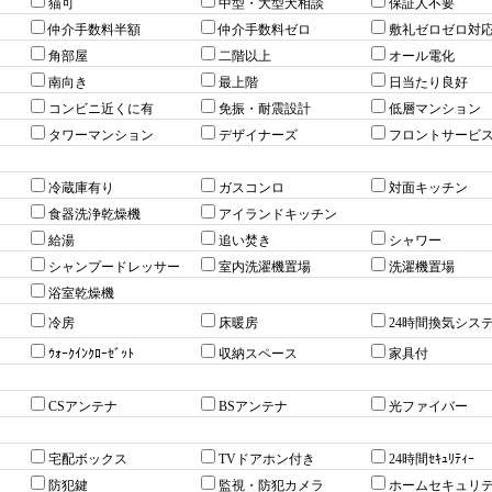
猫可
中型・大型犬相談
保証人不要
仲介手数料半額
仲介手数料ゼロ
敷礼ゼロゼロ対
角部屋
二階以上
オール電化
南向き
最上階
日当たり良好
コンビニ近くに有
免振・耐震設計
低層マンション
タワーマンション
デザイナーズ
フロントサービ
冷蔵庫有り
ガスコンロ
対面キッチン
食器洗浄乾燥機
アイランドキッチン
給湯
追い焚き
シャワー
シャンプードレッサー
室内洗濯機置場
洗濯機置場
浴室乾燥機
冷房
床暖房
24時間換気シス
ｳｫｰｸｲﾝｸﾛｰｾﾞｯﾄ
収納スペース
家具付
CSアンテナ
BSアンテナ
光ファイバー
宅配ボックス
TVドアホン付き
24時間ｾｷｭﾘﾃｨｰ
防犯鍵
監視・防犯カメラ
ホームセキュリ