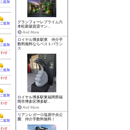
に追加
グランフォーレプライム六
に追加
本松新築賃貸マン...
ロイヤル博多駅東 仲介手
数料無料ならベストバラン
に追加
ス
合わせ
に追加
合わせ
に追加
ロイヤル博多駅東福岡県福
岡市博多区博多駅...
合わせ
リアンレガーロ塩原中央公
園 仲介手数料無料！
に追加
合わせ