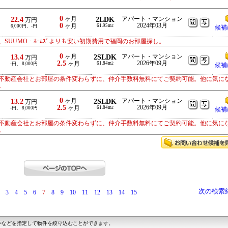
0
22.4
ヶ月
2LDK
アパート・マンション
万円
0
2024年03月
ヶ月
61.95m
6,000円、-円
2
候補
SUUMO・ﾎｰﾑｽﾞよりも安い初期費用で福岡のお部屋探し。
0
13.4
ヶ月
2SLDK
アパート・マンション
万円
2.5
2026年09月
ヶ月
61.84m
-円、 8,000円
2
候補
不動産会社とお部屋の条件変わらずに、仲介手数料無料にてご契約可能。他に気に
。
0
13.2
ヶ月
2SLDK
アパート・マンション
万円
2.5
2026年09月
ヶ月
61.84m
-円、 8,000円
2
候補
不動産会社とお部屋の条件変わらずに、仲介手数料無料にてご契約可能。他に気に
。
次の検索
3
4
5
6
7
8
9
10
11
12
13
14
15
件などを指定して物件を絞り込むことができます。