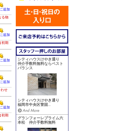
に追加
なる物
に追加
は初期
シティハウスけやき通り
に追加
仲介手数料無料ならベスト
バランス
に追加
合わせ
シティハウスけやき通り
福岡市中央区警固...
に追加
は初期
グランフォーレプライム六
本松 仲介手数料無料