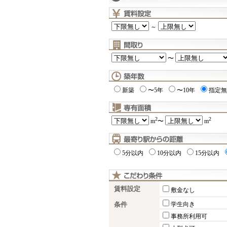
～
〜
新築
〜5年
〜10年
指定無
2
2
m
〜
m
5分以内
10分以内
15分以内
賃料設定
敷金なし
条件
学生向き
事務所利用可