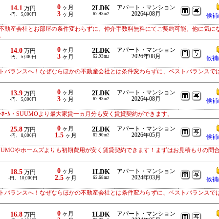
0
14.1
ヶ月
2LDK
アパート・マンション
万円
3
2026年08月
ヶ月
62.93m
-円、 5,000円
2
候補
不動産会社とお部屋の条件変わらずに、仲介手数料無料にてご契約可能。他に気に
。
0
14.0
ヶ月
2LDK
アパート・マンション
万円
3
2026年08月
ヶ月
62.93m
-円、 5,000円
2
候補
トバランスへ！なぜならほかの不動産会社とは条件変わらずに、ベストバランスで
0
13.9
ヶ月
2LDK
アパート・マンション
万円
3
2026年08月
ヶ月
62.93m
-円、 5,000円
2
候補
ﾄﾎｰﾑ・SUUMOより最大家賃一ヵ月分も安く賃貸契約ができます。
0
25.8
ヶ月
2LDK
アパート・マンション
万円
1.5
2026年05月
ヶ月
62.90m
-円、 8,000円
2
候補
UUMOやホームズよりも初期費用が安く賃貸契約できます！まずはお見積もりの問
0
18.5
ヶ月
1LDK
アパート・マンション
万円
2.5
2024年03月
ヶ月
62.68m
-円、 10,000円
2
候補
トバランスへ！なぜならほかの不動産会社とは条件変わらずに、ベストバランスで
0
16.8
ヶ月
1LDK
アパート・マンション
万円