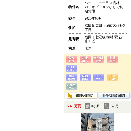
ハーモニーテラス梅林
物件名
Ⅶ オプションなしで初
期費用..
築年
2025年08月
福岡県福岡市城南区梅林2
住所
丁目
福岡市七隈線 梅林 駅 徒
最寄駅
歩 10分
構造
木造
5.45 万円
敷
0ヶ月
礼
1ヶ月