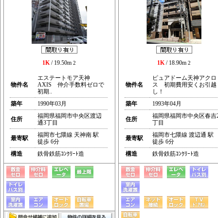
1K
/ 19.50m
1K
/ 18.90m
2
2
エステートモア天神
ピュアドーム天神アクロ
物件名
AXIS 仲介手数料ゼロで
物件名
ス 初期費用安くお引越
初期..
し！
築年
1990年03月
築年
1993年04月
福岡県福岡市中央区渡辺
福岡県福岡市中央区春吉
住所
住所
通3丁目
丁目
福岡市七隈線 天神南 駅
福岡市七隈線 渡辺通 駅
最寄駅
最寄駅
徒歩 6分
徒歩 6分
構造
鉄骨鉄筋ｺﾝｸﾘｰﾄ造
構造
鉄骨鉄筋ｺﾝｸﾘｰﾄ造