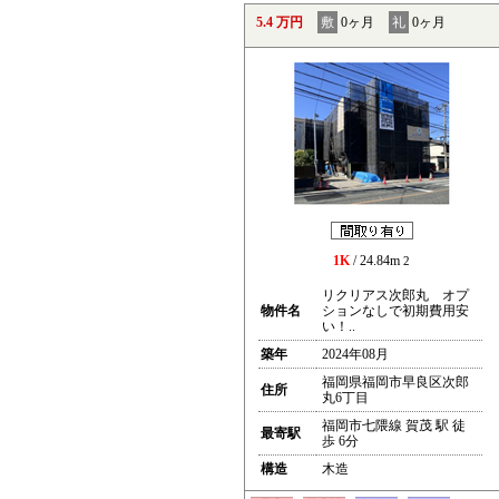
5.4 万円
敷
0ヶ月
礼
0ヶ月
1K
/ 24.84m
2
リクリアス次郎丸 オプ
物件名
ションなしで初期費用安
い！..
築年
2024年08月
福岡県福岡市早良区次郎
住所
丸6丁目
福岡市七隈線 賀茂 駅 徒
最寄駅
歩 6分
構造
木造