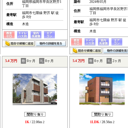
福岡県福岡市早良区野芥1
築年
2024年05月
住所
丁目
福岡県福岡市早良区野芥
住所
福岡市七隈線 野芥 駅 徒
丁目
最寄駅
歩 8分
福岡市七隈線 野芥 駅 徒
最寄駅
構造
木造
歩 8分
構造
木造
5.4 万円
敷
0ヶ月
礼
0ヶ月
5.4 万円
敷
0ヶ月
礼
2ヶ月
1K
/ 22.06m
1LDK
/ 28.56m
2
2