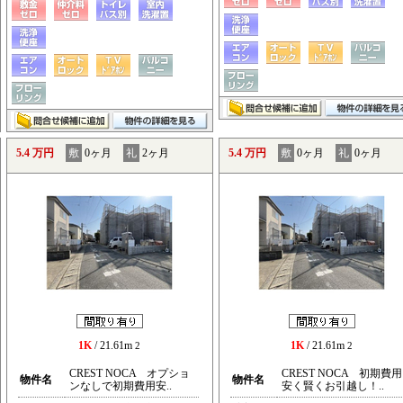
5.4 万円
敷
0ヶ月
礼
2ヶ月
5.4 万円
敷
0ヶ月
礼
0ヶ月
1K
/ 21.61m
1K
/ 21.61m
2
2
CREST NOCA オプショ
CREST NOCA 初期費用
物件名
物件名
ンなしで初期費用安..
安く賢くお引越し！..