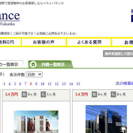
！福岡で賃貸物件のお部屋探しならベストバランス
期費用安くご紹介可能です！お気軽にお問合せ下さいませ♪
表示）
表示件数
次の検索
3
4
5
6
7
8
9
10
11
12
13
14
15
5.4 万円
敷
0ヶ月
礼
1ヶ月
5.4 万円
敷
0ヶ月
礼
0ヶ月