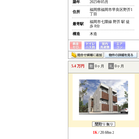
築年
2025年05月
福岡県福岡市早良区野芥1
住所
丁目
福岡市七隈線 野芥 駅 徒
最寄駅
歩 8分
構造
木造
5.4 万円
敷
0ヶ月
礼
0ヶ月
1K
/ 20.68m
2