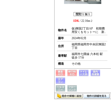
1DK
/ 22.16m
2
仮)輝国2丁目AP 初期費
物件名
用安くをモットーに 新..
築年
2024年02月
福岡県福岡市中央区輝国2
住所
丁目
福岡市七隈線 六本松 駅
最寄駅
徒歩 17分
構造
その他