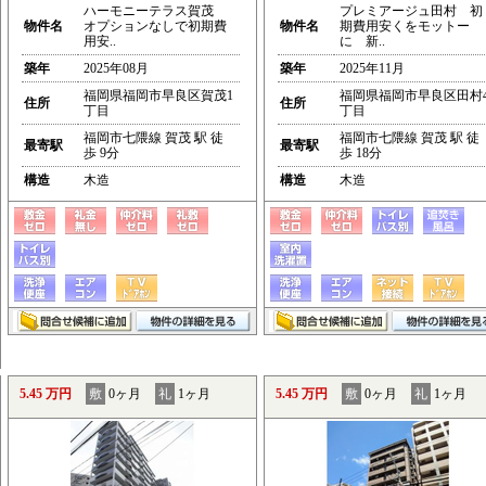
ハーモニーテラス賀茂
プレミアージュ田村 初
物件名
オプションなしで初期費
物件名
期費用安くをモットー
用安..
に 新..
築年
2025年08月
築年
2025年11月
福岡県福岡市早良区賀茂1
福岡県福岡市早良区田村
住所
住所
丁目
丁目
福岡市七隈線 賀茂 駅 徒
福岡市七隈線 賀茂 駅 徒
最寄駅
最寄駅
歩 9分
歩 18分
構造
木造
構造
木造
5.45 万円
敷
0ヶ月
礼
1ヶ月
5.45 万円
敷
0ヶ月
礼
1ヶ月