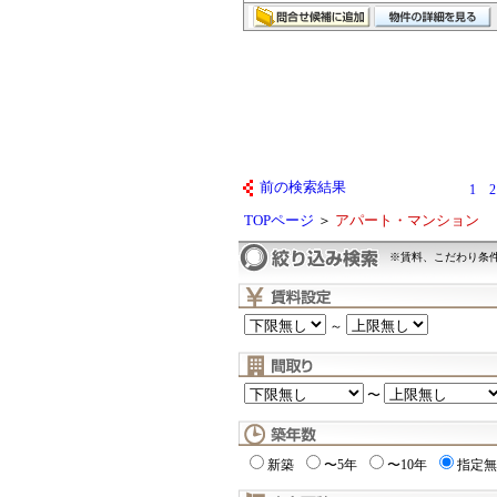
前の検索結果
1
2
TOPページ
＞
アパート・マンション
※賃料、こだわり条
～
〜
新築
〜5年
〜10年
指定無