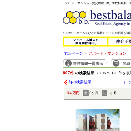
アパート・マンション賃貸検索 | 仲介手数料無料
SUUMO・ホームズなどに掲載しているお部屋も初
TOPページ
＞
アパート・マンション
807件
の検索結果
（ 106 〜 120 件を
前の検索結果
1
2
5.4 万円
敷
0ヶ月
礼
1ヶ月