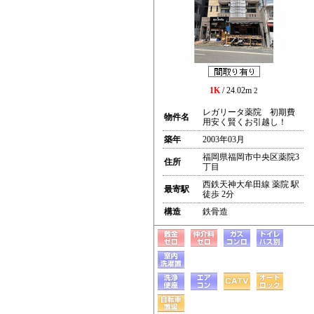
1K
/ 24.02m
2
レガリータ薬院 初期費
物件名
用安く賢くお引越し！
築年
2003年03月
福岡県福岡市中央区薬院3
住所
丁目
西鉄天神大牟田線 薬院 駅
最寄駅
徒歩 2分
構造
鉄骨造