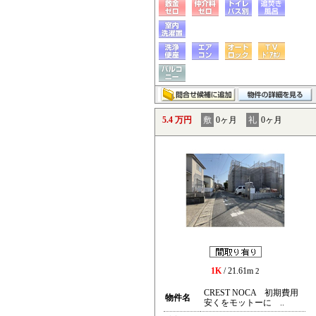
5.4 万円
敷
0ヶ月
礼
0ヶ月
1K
/ 21.61m
2
CREST NOCA 初期費用
物件名
安くをモットーに ..