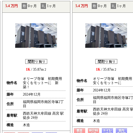
5.4 万円
敷
0ヶ月
礼
1ヶ月
5.4 万円
敷
0ヶ月
礼
1ヶ月
1K
/ 35.87m
1K
/ 35.87m
2
2
オリーブ寺塚 初期費用
オリーブ寺塚 初期費用
物件名
物件名
安くをモットーに 新
安くをモットーに
築！
築年
2024年12月
築年
2024年12月
福岡県福岡市南区寺塚2
住所
福岡県福岡市南区寺塚2丁
目
住所
目
西鉄天神大牟田線 高宮 
最寄駅
西鉄天神大牟田線 高宮 駅
徒歩 24分
最寄駅
徒歩 24分
構造
木造
構造
木造