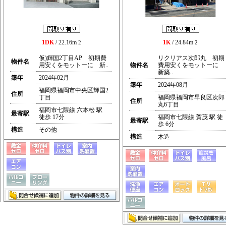
1DK
/ 22.16m
1K
/ 24.84m
2
2
仮)輝国2丁目AP 初期費
リクリアス次郎丸 初期
物件名
用安くをモットーに 新..
物件名
費用安くをモットーに
新築..
築年
2024年02月
築年
2024年08月
福岡県福岡市中央区輝国2
住所
丁目
福岡県福岡市早良区次郎
住所
丸6丁目
福岡市七隈線 六本松 駅
最寄駅
徒歩 17分
福岡市七隈線 賀茂 駅 徒
最寄駅
歩 6分
構造
その他
構造
木造