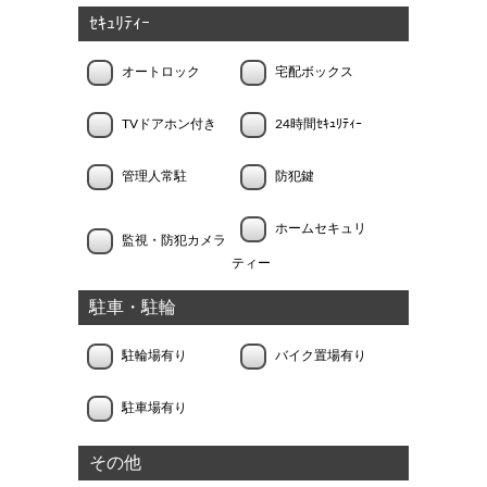
ｾｷｭﾘﾃｨｰ
オートロック
宅配ボックス
TVドアホン付き
24時間ｾｷｭﾘﾃｨｰ
管理人常駐
防犯鍵
ホームセキュリ
監視・防犯カメラ
ティー
駐車・駐輪
駐輪場有り
バイク置場有り
駐車場有り
その他