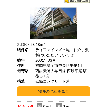
2LDK
/ 58.18m
2
物件名
ティファインズ平尾 仲介手数
料はいただいていませ..
築年
2001年03月
住所
福岡県福岡市中央区平尾1丁目
最寄駅
西鉄天神大牟田線 西鉄平尾 駅
徒歩 6分
構造
鉄筋コンクリート造
10.6 万円
敷
0ヶ月
礼
2ヶ月