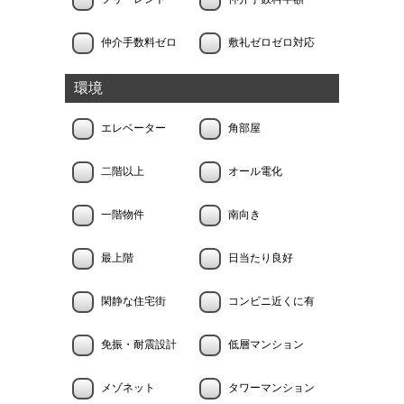
仲介手数料ゼロ
敷礼ゼロゼロ対応
環境
エレベーター
角部屋
二階以上
オール電化
一階物件
南向き
最上階
日当たり良好
閑静な住宅街
コンビニ近くに有
免振・耐震設計
低層マンション
メゾネット
タワーマンション