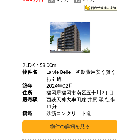
2LDK
/ 58.00m
2
物件名
La vie Belle 初期費用安く賢く
お引越..
築年
2024年02月
住所
福岡県福岡市南区五十川2丁目
最寄駅
西鉄天神大牟田線 井尻 駅 徒歩
11分
構造
鉄筋コンクリート造