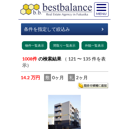
MENU
1008件
の検索結果
（ 121 〜 135 件を表
示）
14.2 万円
敷
0ヶ月
礼
2ヶ月