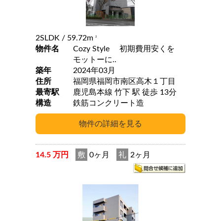
2SLDK
/ 59.72m
2
物件名
Cozy Style 初期費用安くを
モットーに..
築年
2024年03月
住所
福岡県福岡市南区高木１丁目
最寄駅
鹿児島本線 竹下 駅 徒歩 13分
構造
鉄筋コンクリート造
14.5 万円
敷
0ヶ月
礼
2ヶ月