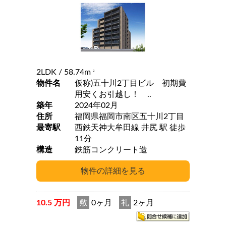
2LDK
/ 58.74m
2
物件名
仮称)五十川2丁目ビル 初期費
用安くお引越し！ ..
築年
2024年02月
住所
福岡県福岡市南区五十川2丁目
最寄駅
西鉄天神大牟田線 井尻 駅 徒歩
11分
構造
鉄筋コンクリート造
10.5 万円
敷
0ヶ月
礼
2ヶ月