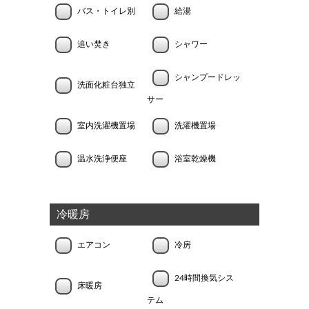
バス・トイレ別
給湯
追い焚き
シャワー
シャンプードレッ
洗面化粧台独立
サー
室内洗濯機置場
洗濯機置場
温水洗浄便座
浴室乾燥機
冷暖房
エアコン
冷房
24時間換気シス
床暖房
テム