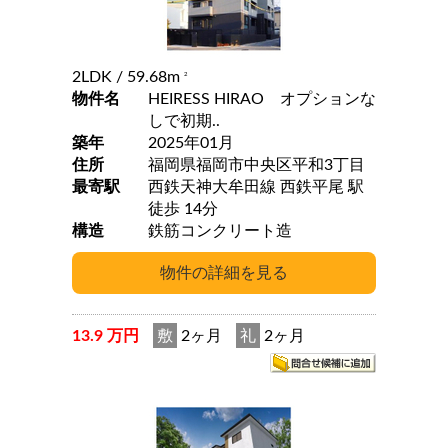
2LDK
/ 59.68m
2
物件名
HEIRESS HIRAO オプションな
しで初期..
築年
2025年01月
住所
福岡県福岡市中央区平和3丁目
最寄駅
西鉄天神大牟田線 西鉄平尾 駅
徒歩 14分
構造
鉄筋コンクリート造
13.9 万円
敷
2ヶ月
礼
2ヶ月