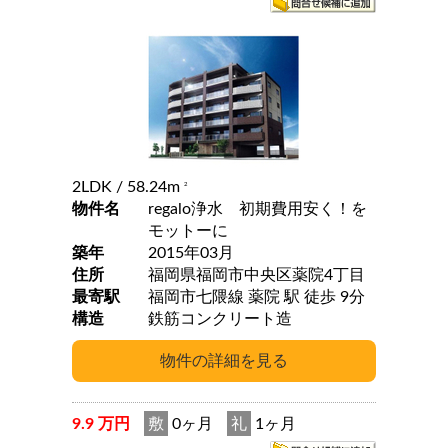
2LDK
/ 58.24m
2
物件名
regalo浄水 初期費用安く！を
モットーに
築年
2015年03月
住所
福岡県福岡市中央区薬院4丁目
最寄駅
福岡市七隈線 薬院 駅 徒歩 9分
構造
鉄筋コンクリート造
9.9 万円
敷
0ヶ月
礼
1ヶ月