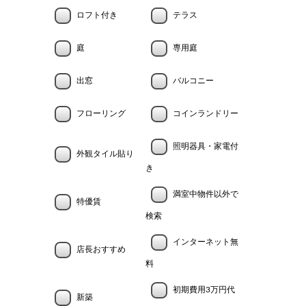
ロフト付き
テラス
庭
専用庭
出窓
バルコニー
フローリング
コインランドリー
照明器具・家電付
外観タイル貼り
き
満室中物件以外で
特優賃
検索
インターネット無
店長おすすめ
料
初期費用3万円代
新築