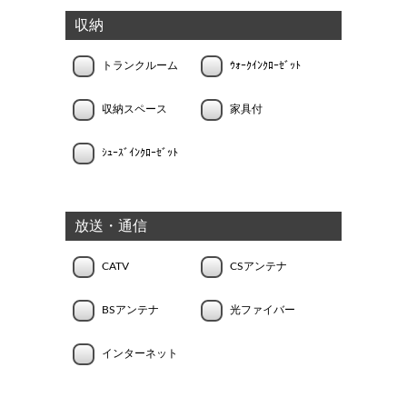
収納
トランクルーム
ｳｫｰｸｲﾝｸﾛｰｾﾞｯﾄ
収納スペース
家具付
ｼｭｰｽﾞｲﾝｸﾛｰｾﾞｯﾄ
放送・通信
CATV
CSアンテナ
BSアンテナ
光ファイバー
インターネット