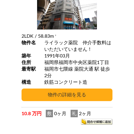
2LDK
/ 58.83m
2
物件名
ライラック薬院 仲介手数料は
いただいていません！
築年
1991年03月
住所
福岡県福岡市中央区薬院1丁目
最寄駅
福岡市七隈線 薬院大通 駅 徒歩
2分
構造
鉄筋コンクリート造
10.8 万円
敷
0ヶ月
礼
2ヶ月