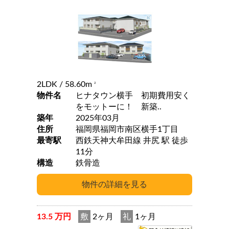
2LDK
/ 58.60m
2
物件名
ヒナタウン横手 初期費用安く
をモットーに！ 新築..
築年
2025年03月
住所
福岡県福岡市南区横手1丁目
最寄駅
西鉄天神大牟田線 井尻 駅 徒歩
11分
構造
鉄骨造
13.5 万円
敷
2ヶ月
礼
1ヶ月