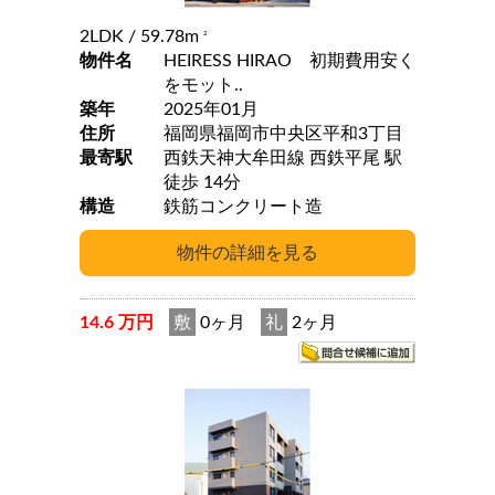
2LDK
/ 59.78m
2
物件名
HEIRESS HIRAO 初期費用安く
をモット..
築年
2025年01月
住所
福岡県福岡市中央区平和3丁目
最寄駅
西鉄天神大牟田線 西鉄平尾 駅
徒歩 14分
構造
鉄筋コンクリート造
14.6 万円
敷
0ヶ月
礼
2ヶ月