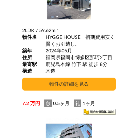
2LDK
/ 59.62m
2
物件名
HYGGE HOUSE 初期費用安く
賢くお引越し..
築年
2024年05月
住所
福岡県福岡市博多区那珂2丁目
最寄駅
鹿児島本線 竹下 駅 徒歩 8分
構造
木造
7.2 万円
敷
0.5ヶ月
礼
1ヶ月