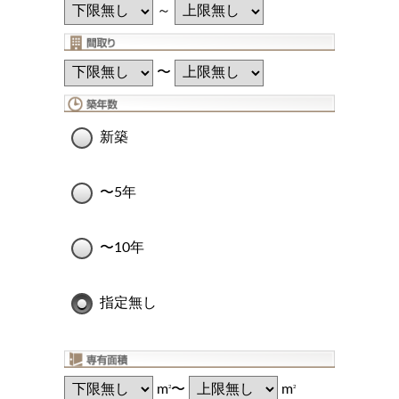
～
〜
新築
〜5年
〜10年
指定無し
m
〜
m
2
2