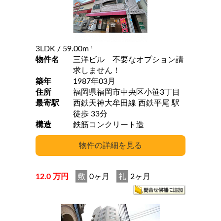
3LDK
/ 59.00m
2
物件名
三洋ビル 不要なオプション請
求しません！
築年
1987年03月
住所
福岡県福岡市中央区小笹3丁目
最寄駅
西鉄天神大牟田線 西鉄平尾 駅
徒歩 33分
構造
鉄筋コンクリート造
12.0 万円
敷
0ヶ月
礼
2ヶ月