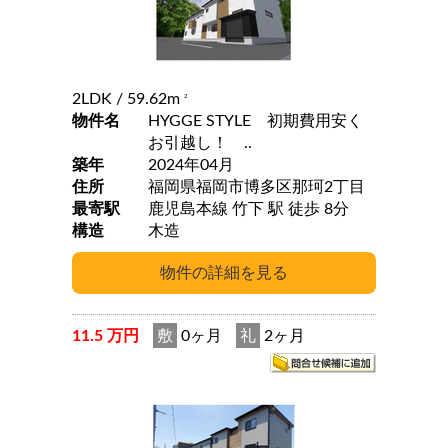
2LDK
/ 59.62m
2
物件名
HYGGE STYLE 初期費用安く
お引越し！ ..
築年
2024年04月
住所
福岡県福岡市博多区那珂2丁目
最寄駅
鹿児島本線 竹下 駅 徒歩 8分
構造
木造
11.5 万円
敷
0ヶ月
礼
2ヶ月