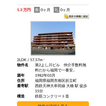
5.3 万円
敷
0ヶ月
礼
0ヶ月
2LDK
/ 57.57m
2
物件名
第2よし川ビル 仲介手数料無
料だから福岡で一番安..
築年
1982年03月
住所
福岡県福岡市南区折立町
最寄駅
西鉄天神大牟田線 大橋 駅 徒歩
15分
構造
鉄筋コンクリート造