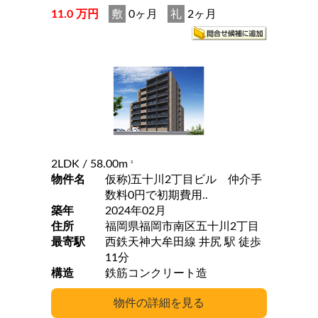
11.0 万円
敷
0ヶ月
礼
2ヶ月
2LDK
/ 58.00m
2
物件名
仮称)五十川2丁目ビル 仲介手
数料0円で初期費用..
築年
2024年02月
住所
福岡県福岡市南区五十川2丁目
最寄駅
西鉄天神大牟田線 井尻 駅 徒歩
11分
構造
鉄筋コンクリート造