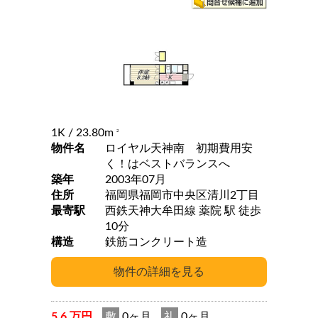
1K
/ 23.80m
2
物件名
ロイヤル天神南 初期費用安
く！はベストバランスへ
築年
2003年07月
住所
福岡県福岡市中央区清川2丁目
最寄駅
西鉄天神大牟田線 薬院 駅 徒歩
10分
構造
鉄筋コンクリート造
5.6 万円
敷
0ヶ月
礼
0ヶ月