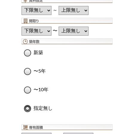
～
〜
新築
〜5年
〜10年
指定無し