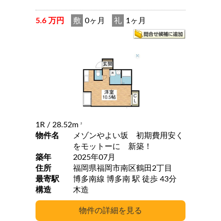
5.6 万円
敷
0ヶ月
礼
1ヶ月
1R
/ 28.52m
2
物件名
メゾンやよい坂 初期費用安く
をモットーに 新築！
築年
2025年07月
住所
福岡県福岡市南区鶴田2丁目
最寄駅
博多南線 博多南 駅 徒歩 43分
構造
木造