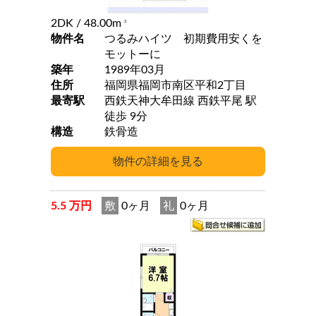
2DK
/ 48.00m
2
物件名
つるみハイツ 初期費用安くを
モットーに
築年
1989年03月
住所
福岡県福岡市南区平和2丁目
最寄駅
西鉄天神大牟田線 西鉄平尾 駅
徒歩 9分
構造
鉄骨造
5.5 万円
敷
0ヶ月
礼
0ヶ月