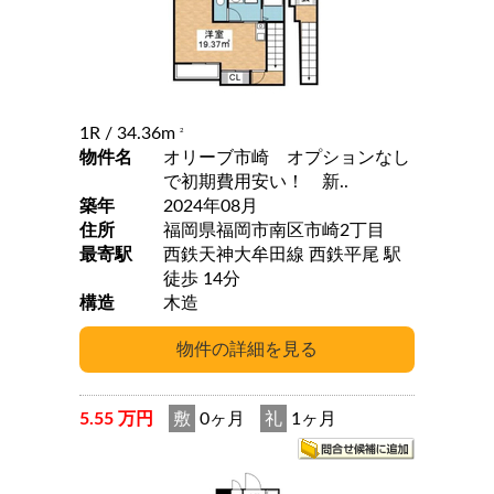
1R
/ 34.36m
2
物件名
オリーブ市崎 オプションなし
で初期費用安い！ 新..
築年
2024年08月
住所
福岡県福岡市南区市崎2丁目
最寄駅
西鉄天神大牟田線 西鉄平尾 駅
徒歩 14分
構造
木造
5.55 万円
敷
0ヶ月
礼
1ヶ月