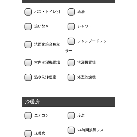
バス・トイレ別
給湯
追い焚き
シャワー
シャンプードレッ
洗面化粧台独立
サー
室内洗濯機置場
洗濯機置場
温水洗浄便座
浴室乾燥機
冷暖房
エアコン
冷房
24時間換気シス
床暖房