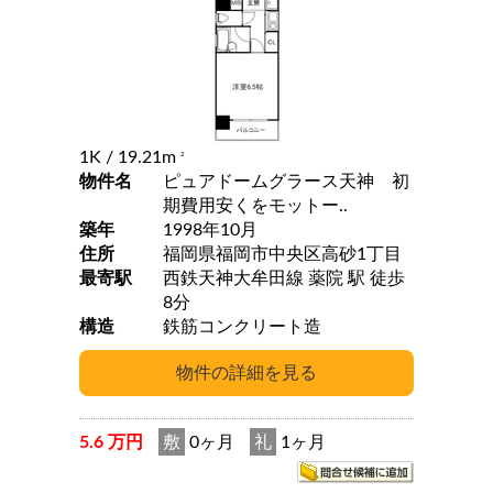
1K
/ 19.21m
2
物件名
ピュアドームグラース天神 初
期費用安くをモットー..
築年
1998年10月
住所
福岡県福岡市中央区高砂1丁目
最寄駅
西鉄天神大牟田線 薬院 駅 徒歩
8分
構造
鉄筋コンクリート造
5.6 万円
敷
0ヶ月
礼
1ヶ月