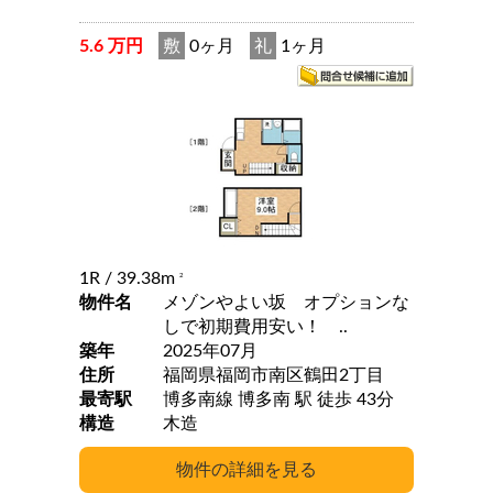
5.6 万円
敷
0ヶ月
礼
1ヶ月
1R
/ 39.38m
2
物件名
メゾンやよい坂 オプションな
しで初期費用安い！ ..
築年
2025年07月
住所
福岡県福岡市南区鶴田2丁目
最寄駅
博多南線 博多南 駅 徒歩 43分
構造
木造