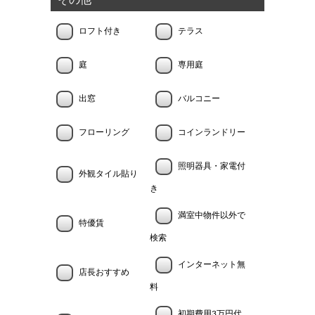
その他
ロフト付き
テラス
庭
専用庭
出窓
バルコニー
フローリング
コインランドリー
照明器具・家電付
外観タイル貼り
き
満室中物件以外で
特優賃
検索
インターネット無
店長おすすめ
料
初期費用3万円代