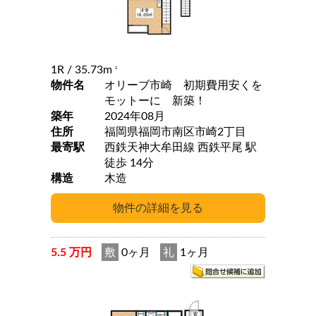
1R
/ 35.73m
2
物件名
オリーブ市崎 初期費用安くを
モットーに 新築！
築年
2024年08月
住所
福岡県福岡市南区市崎2丁目
最寄駅
西鉄天神大牟田線 西鉄平尾 駅
徒歩 14分
構造
木造
5.5 万円
敷
0ヶ月
礼
1ヶ月