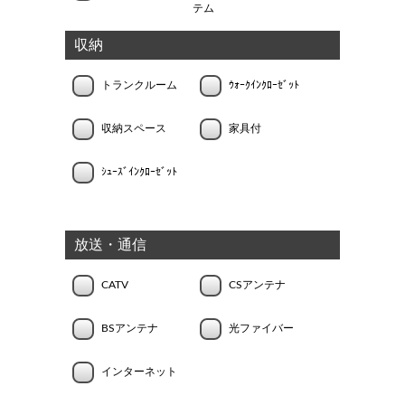
テム
収納
トランクルーム
ｳｫｰｸｲﾝｸﾛｰｾﾞｯﾄ
収納スペース
家具付
ｼｭｰｽﾞｲﾝｸﾛｰｾﾞｯﾄ
放送・通信
CATV
CSアンテナ
BSアンテナ
光ファイバー
インターネット