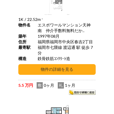
1K
/ 22.52m
2
物件名
エスポワールマンション天神
南 仲介手数料無料だか..
築年
1997年08月
住所
福岡県福岡市中央区春吉2丁目
最寄駅
福岡市七隈線 渡辺通 駅 徒歩 7
分
構造
鉄骨鉄筋ｺﾝｸﾘｰﾄ造
5.5 万円
敷
0ヶ月
礼
1ヶ月