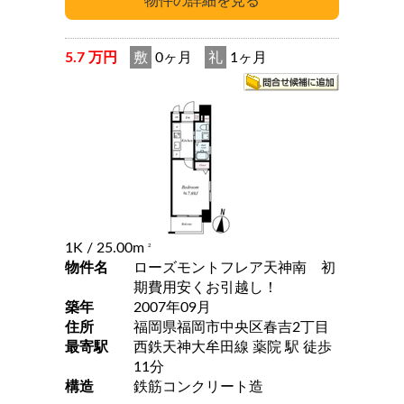
5.7 万円
敷
0ヶ月
礼
1ヶ月
1K
/ 25.00m
2
物件名
ローズモントフレア天神南 初
期費用安くお引越し！
築年
2007年09月
住所
福岡県福岡市中央区春吉2丁目
最寄駅
西鉄天神大牟田線 薬院 駅 徒歩
11分
構造
鉄筋コンクリート造