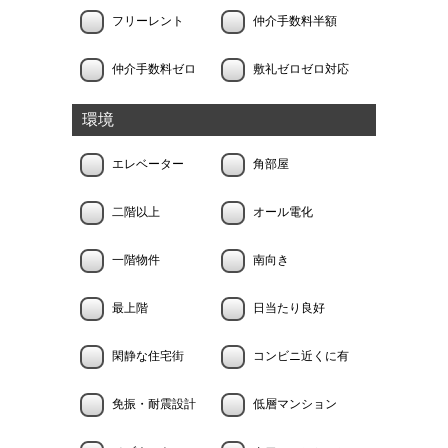
フリーレント
仲介手数料半額
仲介手数料ゼロ
敷礼ゼロゼロ対応
環境
エレベーター
角部屋
二階以上
オール電化
一階物件
南向き
最上階
日当たり良好
閑静な住宅街
コンビニ近くに有
免振・耐震設計
低層マンション