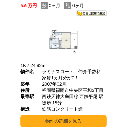
5.6 万円
敷
0ヶ月
礼
0ヶ月
1K
/ 24.82m
2
物件名
ラミナスコート 仲介手数料=
家賃1ヵ月分が0！
築年
2007年02月
住所
福岡県福岡市中央区平和3丁目
最寄駅
西鉄天神大牟田線 西鉄平尾 駅
徒歩 15分
構造
鉄筋コンクリート造