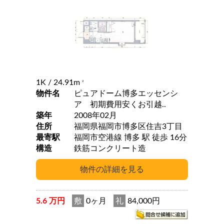
1K
/ 24.91m
2
物件名
ピュアドーム博多エッセンシ
ア 初期費用安くお引越..
築年
2008年02月
住所
福岡県福岡市博多区住吉3丁目
最寄駅
福岡市空港線 博多 駅 徒歩 16分
構造
鉄筋コンクリート造
5.6 万円
敷
0ヶ月
礼
84,000円