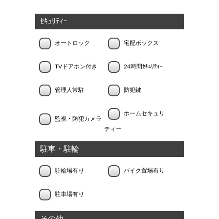
ｾｷｭﾘﾃｨｰ
オートロック
宅配ボックス
TVドアホン付き
24時間ｾｷｭﾘﾃｨｰ
管理人常駐
防犯鍵
ホームセキュリ
監視・防犯カメラ
ティー
駐車・駐輪
駐輪場有り
バイク置場有り
駐車場有り