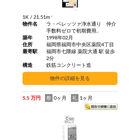
1K
/ 21.51m
2
物件名
ラ・ベレッツァ浄水通り 仲介
手数料ゼロで初期費用..
築年
1998年02月
住所
福岡県福岡市中央区薬院4丁目
最寄駅
福岡市七隈線 薬院大通 駅 徒歩
2分
構造
鉄筋コンクリート造
5.5 万円
敷
0ヶ月
礼
1ヶ月