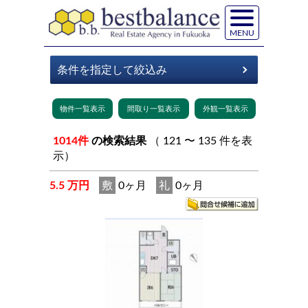
MENU
1014件
の検索結果
（ 121 〜 135 件を表
示）
5.5 万円
敷
0ヶ月
礼
0ヶ月