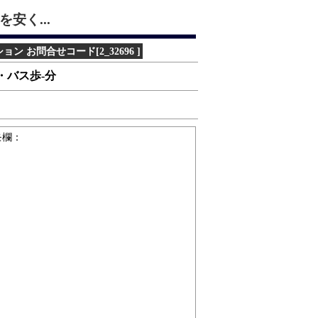
安く...
 お問合せコード[2_32696 ]
分・バス歩-分
モ欄：