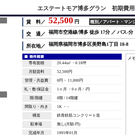
エステートモア博多グラン 初期費用を
52,500
円
賃 料／
種別／アパート・マンション
福岡市空港線/博多 徒歩 17分 ／ バス-
交 通／
福岡県福岡市博多区美野島1丁目 18-8
所在地／
メ
専有面積
20.44m² ・6.18坪
月額賃料
52,500円
管理・共益費
0円・ 11,000円
礼・敷/保証金
1ヶ月 ・0ヶ月 / -円
階/階建
8階 / 14階建
間取り・向き
1K ・ -
構造
鉄骨鉄筋コンクリート造
駐車場
無し(月額-円)
完成年月
1995年01月