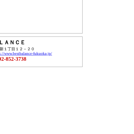
ＡＬＡＮＣＥ
区西新１丁目１２－２０
s://www.bestbalance-fukuoka.jp/
2-852-3738