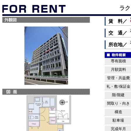
ラク
賃 料／
交 通／
所在地／
専有面積
月額賃料
管理・共益費
礼・敷/保証金
階/階建
間取り・向き
構造
駐車場
完成年月