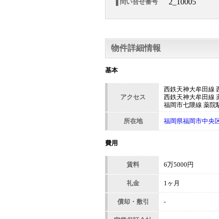
2_10005
問い合せ番号
物件詳細情報
基本
西鉄天神大牟田線 西
アクセス
西鉄天神大牟田線 薬
福岡市七隈線 薬院駅
所在地
福岡県福岡市中央区清
費用
賃料
6万5000円
礼金
1ヶ月
償却・敷引
-