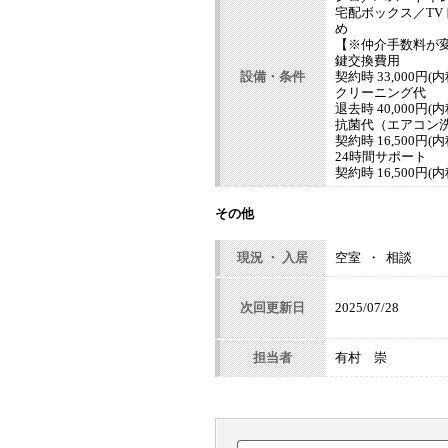
宅配ボックス／T
め
【※仲介手数料が
鍵交換費用
設備・条件
契約時 33,000円(内
クリーニング代
退去時 40,000円(内
抗菌代（エアコン
契約時 16,500円(内
24時間サポート
契約時 16,500円(内
その他
現況 ・ 入居
空室 ・ 相談
次回更新日
2025/07/28
担当者
有村 崇