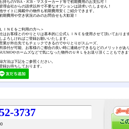
お持ちのVISA・JCB・マスターカード等で初期費用のお支払可！
管理会社からの請求以外で不要なオプションは請求いたしません！
他サイトに掲載中の物件も初期費用安くご紹介できます。
初期費用や空き状況のみのお問合せも大歓迎！
ＬＩＮＥをご利用の方へ＞
社はお客様とのやりとりは基本的に公式ＬＩＮＥを使用させて頂いておりま
しよろしければご登録お願いいたします。
営業が外出先でもチェックできるのでやりとりがスムーズ、
料添付が可能、お客様のご都合の良い時に連絡ができるなどのメリットがあ
SUUMOやホームズなどで気になった物件のＵＲＬをお送り頂くこともできま
録方法は下記をご参照ください。
登録お待ちしております。
52-3737
0