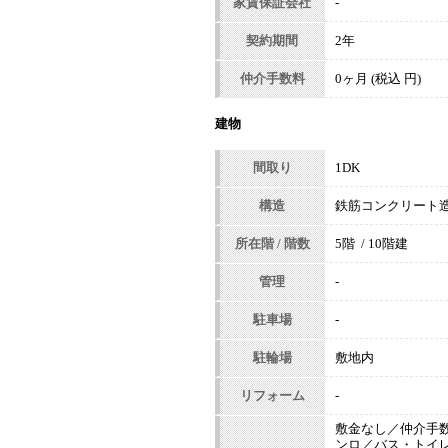
家賃保証会社
-
契約期間
2年
仲介手数料
0ヶ月 (税込 円)
建物
間取り
1DK
構造
鉄筋コンクリート
所在階 / 階数
5階 / 10階建
管理
-
駐車場
-
駐輪場
敷地内
リフォーム
-
敷金なし／仲介手
ンロ／バス・トイ