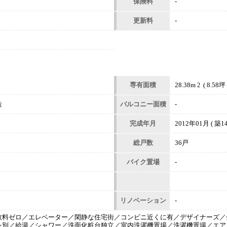
保険料
-
更新料
-
専有面積
28.38m
( 8.58坪 
2
造
バルコニー面積
-
完成年月
2012年01月 ( 築14
総戸数
36戸
バイク置場
-
リノベーション
-
数料ゼロ／エレベーター／閑静な住宅街／コンビニ近くに有／デザイナーズ／
レ別／給湯／シャワー／洗面化粧台独立／室内洗濯機置場／洗濯機置場／エア