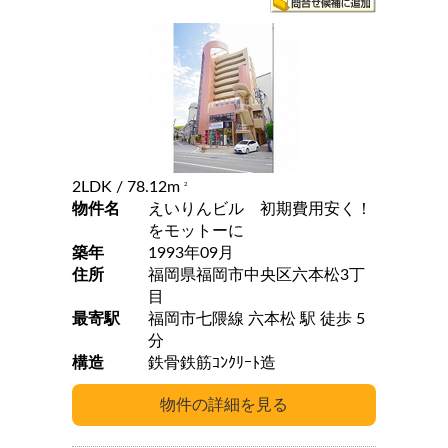
2LDK
/ 78.12m
2
物件名
えいりんビル 初期費用安く！
をモットーに
築年
1993年09月
住所
福岡県福岡市中央区六本松3丁
目
最寄駅
福岡市七隈線 六本松 駅 徒歩 5
分
構造
鉄骨鉄筋ｺﾝｸﾘｰﾄ造