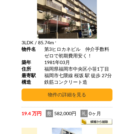
3LDK
/ 85.74m
2
物件名
第3ヒロカネビル 仲介手数料
ゼロで初期費用安く！
築年
1981年03月
住所
福岡県福岡市中央区小笹1丁目
最寄駅
福岡市七隈線 桜坂 駅 徒歩 27分
構造
鉄筋コンクリート造
19.4 万円
敷
582,000円
礼
0ヶ月