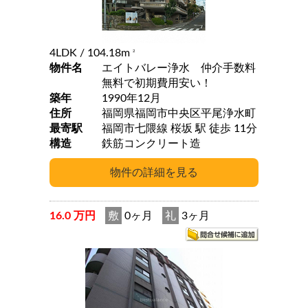
4LDK
/ 104.18m
2
物件名
エイトバレー浄水 仲介手数料
無料で初期費用安い！
築年
1990年12月
住所
福岡県福岡市中央区平尾浄水町
最寄駅
福岡市七隈線 桜坂 駅 徒歩 11分
構造
鉄筋コンクリート造
16.0 万円
敷
0ヶ月
礼
3ヶ月