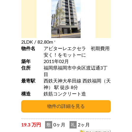
2LDK
/ 82.80m
2
物件名
アビターレエクセラ 初期費用
安く！をモットーに
築年
2011年02月
住所
福岡県福岡市中央区渡辺通3丁
目
最寄駅
西鉄天神大牟田線 西鉄福岡（天
神） 駅 徒歩 8分
構造
鉄筋コンクリート造
19.3 万円
敷
0ヶ月
礼
2ヶ月