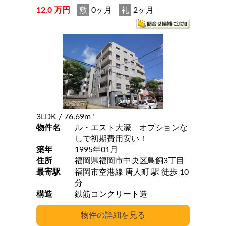
12.0 万円
敷
0ヶ月
礼
2ヶ月
3LDK
/ 76.69m
2
物件名
ル・エスト大濠 オプションな
しで初期費用安い！
築年
1995年01月
住所
福岡県福岡市中央区鳥飼3丁目
最寄駅
福岡市空港線 唐人町 駅 徒歩 10
分
構造
鉄筋コンクリート造