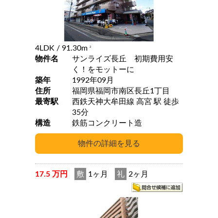
4LDK
/ 91.30m
2
物件名
サンライズ長丘 初期費用安
く！をモットーに
築年
1992年09月
住所
福岡県福岡市南区長丘1丁目
最寄駅
西鉄天神大牟田線 高宮 駅 徒歩
35分
構造
鉄筋コンクリート造
17.5 万円
敷
1ヶ月
礼
2ヶ月