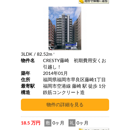
3LDK
/ 82.52m
2
物件名
CRESTY藤崎 初期費用安くお
引越し！
築年
2014年01月
住所
福岡県福岡市早良区藤崎1丁目
最寄駅
福岡市空港線 藤崎 駅 徒歩 1分
構造
鉄筋コンクリート造
18.5 万円
敷
0ヶ月
礼
0ヶ月