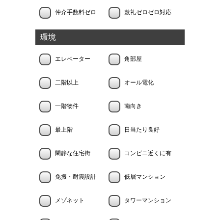
仲介手数料ゼロ
敷礼ゼロゼロ対応
環境
エレベーター
角部屋
二階以上
オール電化
一階物件
南向き
最上階
日当たり良好
閑静な住宅街
コンビニ近くに有
免振・耐震設計
低層マンション
メゾネット
タワーマンション