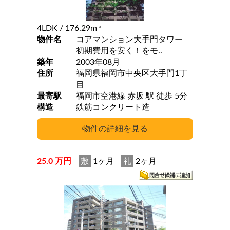
4LDK
/ 176.29m
2
物件名
コアマンション大手門タワー
初期費用を安く！をモ..
築年
2003年08月
住所
福岡県福岡市中央区大手門1丁
目
最寄駅
福岡市空港線 赤坂 駅 徒歩 5分
構造
鉄筋コンクリート造
25.0 万円
敷
1ヶ月
礼
2ヶ月