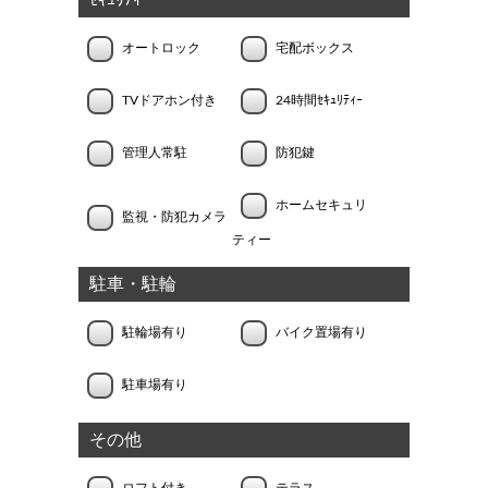
ｾｷｭﾘﾃｨｰ
オートロック
宅配ボックス
TVドアホン付き
24時間ｾｷｭﾘﾃｨｰ
管理人常駐
防犯鍵
ホームセキュリ
監視・防犯カメラ
ティー
駐車・駐輪
駐輪場有り
バイク置場有り
駐車場有り
その他