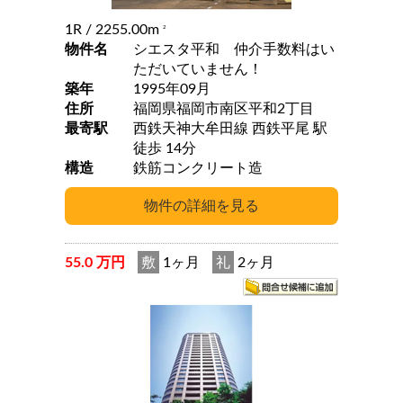
1R
/ 2255.00m
2
物件名
シエスタ平和 仲介手数料はい
ただいていません！
築年
1995年09月
住所
福岡県福岡市南区平和2丁目
最寄駅
西鉄天神大牟田線 西鉄平尾 駅
徒歩 14分
構造
鉄筋コンクリート造
55.0 万円
敷
1ヶ月
礼
2ヶ月