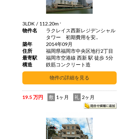
3LDK
/ 112.20m
2
物件名
ラクレイス西新レジデンシャル
タワー 初期費用を安..
築年
2014年09月
住所
福岡県福岡市中央区地行2丁目
最寄駅
福岡市空港線 西新 駅 徒歩 5分
構造
鉄筋コンクリート造
19.5 万円
敷
1ヶ月
礼
2ヶ月