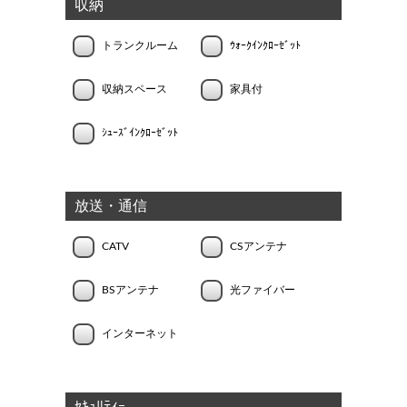
収納
トランクルーム
ｳｫｰｸｲﾝｸﾛｰｾﾞｯﾄ
収納スペース
家具付
ｼｭｰｽﾞｲﾝｸﾛｰｾﾞｯﾄ
放送・通信
CATV
CSアンテナ
BSアンテナ
光ファイバー
インターネット