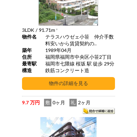
3LDK
/ 91.71m
2
物件名
テラスハウゼェ小笹 仲介手数
料安いから賃貸契約の..
築年
1989年04月
住所
福岡県福岡市中央区小笹2丁目
最寄駅
福岡市七隈線 桜坂 駅 徒歩 29分
構造
鉄筋コンクリート造
9.7 万円
敷
0ヶ月
礼
2ヶ月