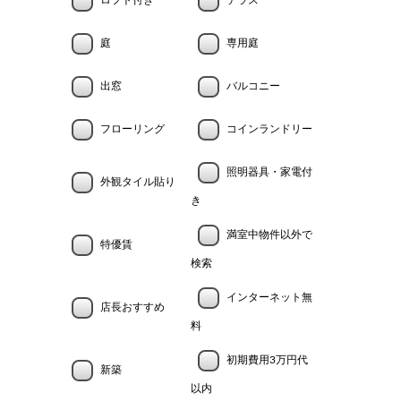
ロフト付き
テラス
庭
専用庭
出窓
バルコニー
フローリング
コインランドリー
照明器具・家電付
外観タイル貼り
き
満室中物件以外で
特優賃
検索
インターネット無
店長おすすめ
料
初期費用3万円代
新築
以内