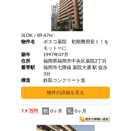
3LDK
/ 89.47m
2
物件名
ボスコ薬院 初期費用安く！を
モットーに
築年
1997年07月
住所
福岡県福岡市中央区薬院2丁目
最寄駅
福岡市七隈線 薬院大通 駅 徒歩
3分
構造
鉄筋コンクリート造
7.9 万円
敷
0ヶ月
礼
0ヶ月