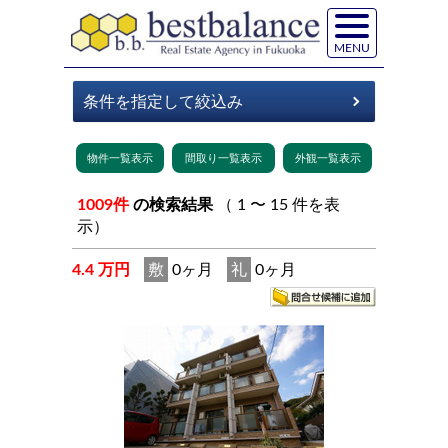
MENU
1009件
の検索結果
（ 1 〜 15 件を表
示）
4.4 万円
敷
0ヶ月
礼
0ヶ月