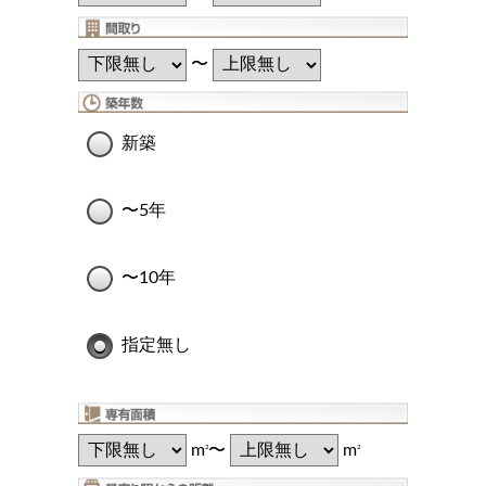
〜
新築
〜5年
〜10年
指定無し
m
〜
m
2
2