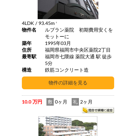
4LDK
/ 93.45m
2
物件名
ルブラン薬院 初期費用安くを
モットーに
築年
1995年03月
住所
福岡県福岡市中央区薬院2丁目
最寄駅
福岡市七隈線 薬院大通 駅 徒歩
5分
構造
鉄筋コンクリート造
10.0 万円
敷
0ヶ月
礼
2ヶ月