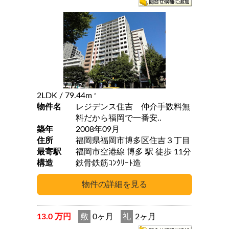
2LDK
/ 79.44m
2
物件名
レジデンス住吉 仲介手数料無
料だから福岡で一番安..
築年
2008年09月
住所
福岡県福岡市博多区住吉３丁目
最寄駅
福岡市空港線 博多 駅 徒歩 11分
構造
鉄骨鉄筋ｺﾝｸﾘｰﾄ造
13.0 万円
敷
0ヶ月
礼
2ヶ月