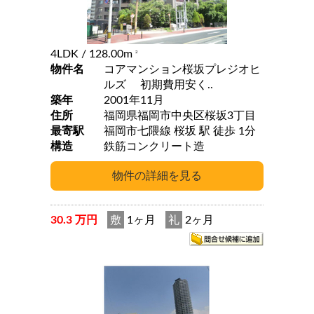
4LDK
/ 128.00m
2
物件名
コアマンション桜坂プレジオヒ
ルズ 初期費用安く..
築年
2001年11月
住所
福岡県福岡市中央区桜坂3丁目
最寄駅
福岡市七隈線 桜坂 駅 徒歩 1分
構造
鉄筋コンクリート造
30.3 万円
敷
1ヶ月
礼
2ヶ月