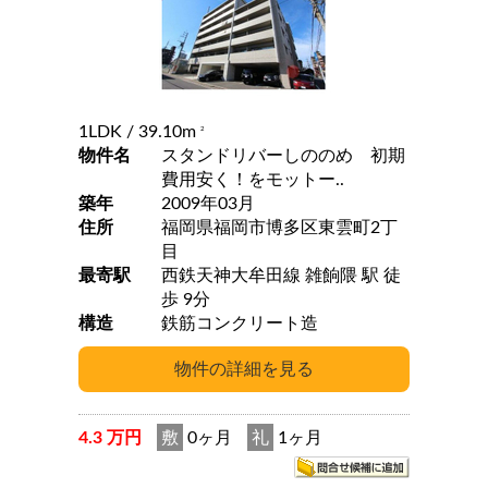
1LDK
/ 39.10m
2
物件名
スタンドリバーしののめ 初期
費用安く！をモットー..
築年
2009年03月
住所
福岡県福岡市博多区東雲町2丁
目
最寄駅
西鉄天神大牟田線 雑餉隈 駅 徒
歩 9分
構造
鉄筋コンクリート造
4.3 万円
敷
0ヶ月
礼
1ヶ月