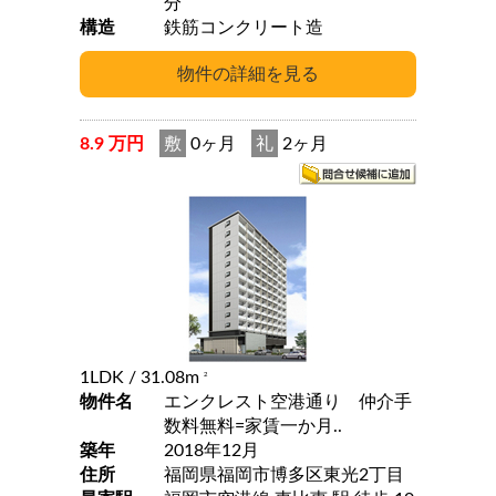
分
構造
鉄筋コンクリート造
8.9 万円
敷
0ヶ月
礼
2ヶ月
1LDK
/ 31.08m
2
物件名
エンクレスト空港通り 仲介手
数料無料=家賃一か月..
築年
2018年12月
住所
福岡県福岡市博多区東光2丁目