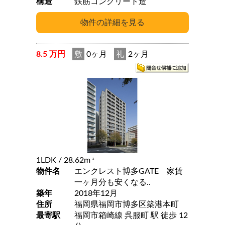
構造
鉄筋コンクリート造
8.5 万円
敷
0ヶ月
礼
2ヶ月
1LDK
/ 28.62m
2
物件名
エンクレスト博多GATE 家賃
一ヶ月分も安くなる..
築年
2018年12月
住所
福岡県福岡市博多区築港本町
最寄駅
福岡市箱崎線 呉服町 駅 徒歩 12