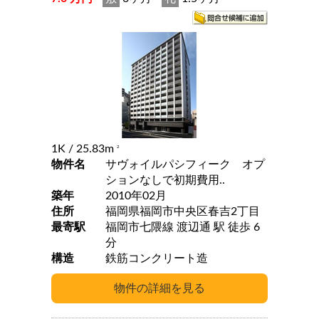
1K
/ 25.83m
2
物件名
サヴォイルパシフィーク オプ
ションなしで初期費用..
築年
2010年02月
住所
福岡県福岡市中央区春吉2丁目
最寄駅
福岡市七隈線 渡辺通 駅 徒歩 6
分
構造
鉄筋コンクリート造