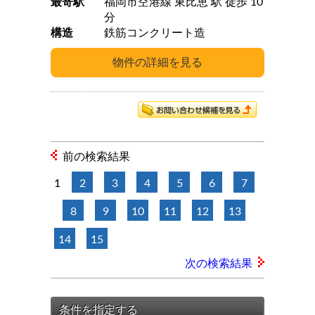
最寄駅
福岡市空港線 東比恵 駅 徒歩 10
分
構造
鉄筋コンクリート造
前の検索結果
1
2
3
4
5
6
7
8
9
10
11
12
13
14
15
次の検索結果