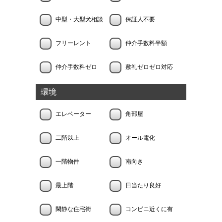
中型・大型犬相談
保証人不要
フリーレント
仲介手数料半額
仲介手数料ゼロ
敷礼ゼロゼロ対応
環境
エレベーター
角部屋
二階以上
オール電化
一階物件
南向き
最上階
日当たり良好
閑静な住宅街
コンビニ近くに有