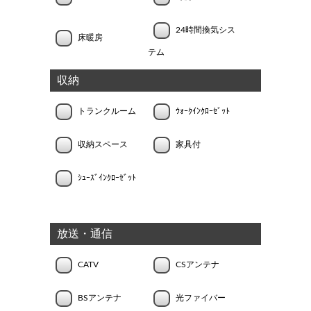
24時間換気シス
床暖房
テム
収納
トランクルーム
ｳｫｰｸｲﾝｸﾛｰｾﾞｯﾄ
収納スペース
家具付
ｼｭｰｽﾞｲﾝｸﾛｰｾﾞｯﾄ
放送・通信
CATV
CSアンテナ
BSアンテナ
光ファイバー