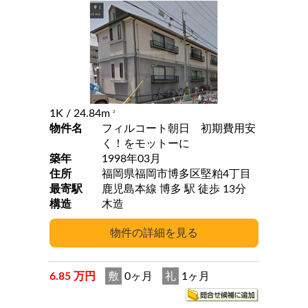
1K
/ 24.84m
2
物件名
フィルコート朝日 初期費用安
く！をモットーに
築年
1998年03月
住所
福岡県福岡市博多区堅粕4丁目
最寄駅
鹿児島本線 博多 駅 徒歩 13分
構造
木造
6.85 万円
敷
0ヶ月
礼
1ヶ月