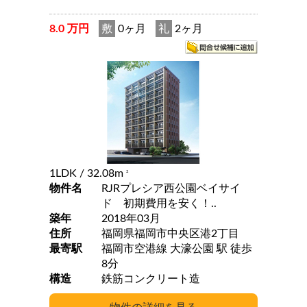
8.0 万円
敷
0ヶ月
礼
2ヶ月
1LDK
/ 32.08m
2
物件名
RJRプレシア西公園ベイサイ
ド 初期費用を安く！..
築年
2018年03月
住所
福岡県福岡市中央区港2丁目
最寄駅
福岡市空港線 大濠公園 駅 徒歩
8分
構造
鉄筋コンクリート造