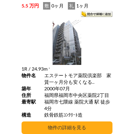
5.5 万円
敷
0ヶ月
礼
1ヶ月
1R
/ 24.93m
2
物件名
エステートモア薬院倶楽部 家
賃一ヶ月分も安くなる..
築年
2000年07月
住所
福岡県福岡市中央区薬院2丁目
最寄駅
福岡市七隈線 薬院大通 駅 徒歩
4分
構造
鉄骨鉄筋ｺﾝｸﾘｰﾄ造