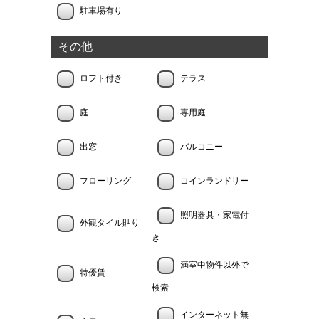
駐車場有り
その他
ロフト付き
テラス
庭
専用庭
出窓
バルコニー
フローリング
コインランドリー
照明器具・家電付
外観タイル貼り
き
満室中物件以外で
特優賃
検索
インターネット無