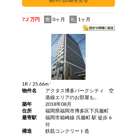
7.2 万円
敷
0ヶ月
礼
1ヶ月
1R
/ 25.66m
2
物件名
アクタス博多パークシティ 空
港線エリアのお部屋も..
築年
2018年08月
住所
福岡県福岡市博多区下呉服町
最寄駅
福岡市箱崎線 呉服町 駅 徒歩 6
分
構造
鉄筋コンクリート造