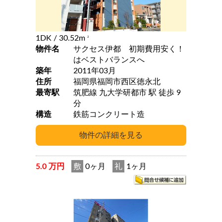
1DK
/ 30.52m
2
物件名
サクセス伊都 初期費用安く！
はベストバランスへ
築年
2011年03月
住所
福岡県福岡市西区徳永北
最寄駅
筑肥線 九大学研都市 駅 徒歩 9
分
構造
鉄筋コンクリート造
5.0 万円
敷
0ヶ月
礼
1ヶ月