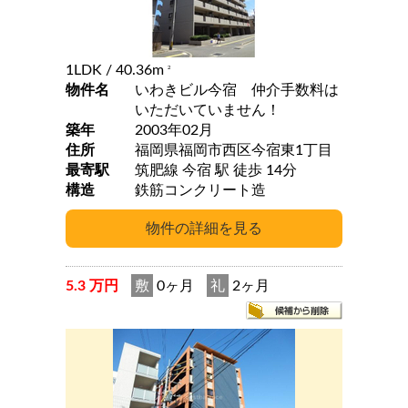
1LDK
/ 40.36m
2
物件名
いわきビル今宿 仲介手数料は
いただいていません！
築年
2003年02月
住所
福岡県福岡市西区今宿東1丁目
最寄駅
筑肥線 今宿 駅 徒歩 14分
構造
鉄筋コンクリート造
5.3 万円
敷
0ヶ月
礼
2ヶ月