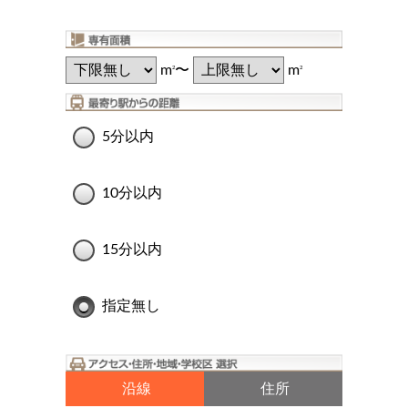
m
〜
m
2
2
5分以内
10分以内
15分以内
指定無し
沿線
住所