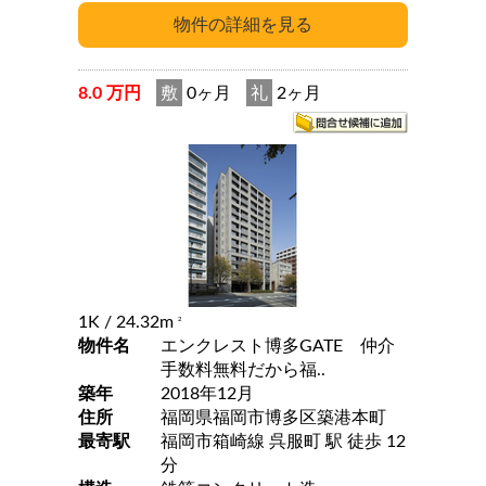
8.0 万円
敷
0ヶ月
礼
2ヶ月
1K
/ 24.32m
2
物件名
エンクレスト博多GATE 仲介
手数料無料だから福..
築年
2018年12月
住所
福岡県福岡市博多区築港本町
最寄駅
福岡市箱崎線 呉服町 駅 徒歩 12
分