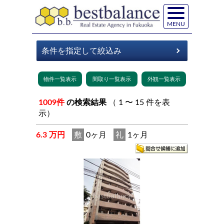
MENU
1009件
の検索結果
（ 1 〜 15 件を表
示）
6.3 万円
敷
0ヶ月
礼
1ヶ月