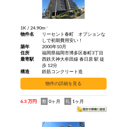
1K
/ 24.90m
2
物件名
リーセント春町 オプションな
しで初期費用安い！
築年
2000年10月
住所
福岡県福岡市博多区春町3丁目
最寄駅
西鉄天神大牟田線 春日原 駅 徒
歩 12分
構造
鉄筋コンクリート造
6.3 万円
敷
0ヶ月
礼
1ヶ月