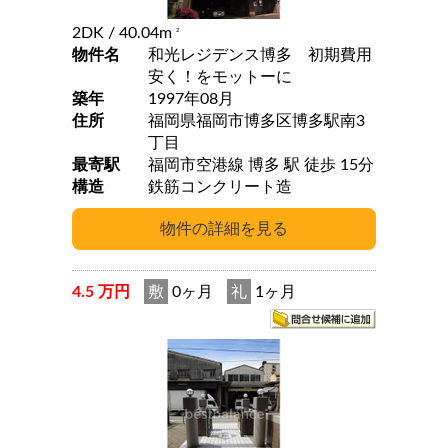
2DK
/ 40.04m
2
物件名
和光レジデンス博多 初期費用
安く！をモットーに
築年
1997年08月
住所
福岡県福岡市博多区博多駅南3
丁目
最寄駅
福岡市空港線 博多 駅 徒歩 15分
構造
鉄筋コンクリート造
4.5 万円
敷
0ヶ月
礼
1ヶ月