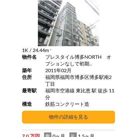
1K
/ 24.44m
2
物件名
プレスタイル博多NORTH オ
プションなしで初期..
築年
2011年02月
住所
福岡県福岡市博多区博多駅南2
丁目
最寄駅
福岡市空港線 東比恵 駅 徒歩 11
分
構造
鉄筋コンクリート造
7.0 万円
敷
0ヶ月
礼
1.5ヶ月