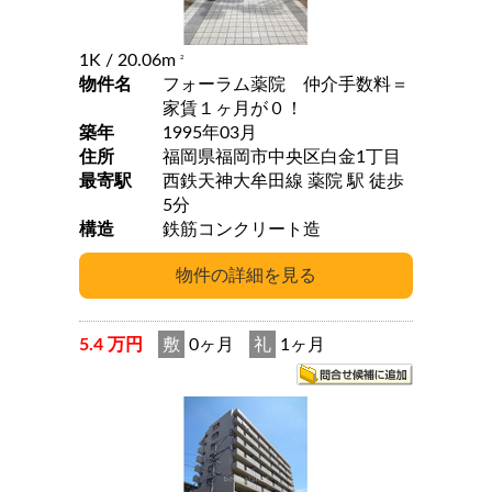
1K
/ 20.06m
2
物件名
フォーラム薬院 仲介手数料＝
家賃１ヶ月が０！
築年
1995年03月
住所
福岡県福岡市中央区白金1丁目
最寄駅
西鉄天神大牟田線 薬院 駅 徒歩
5分
構造
鉄筋コンクリート造
5.4 万円
敷
0ヶ月
礼
1ヶ月