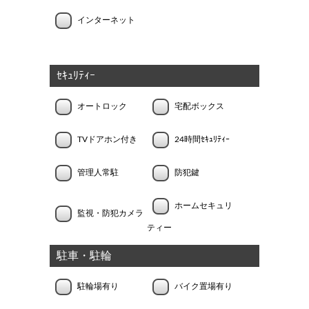
インターネット
ｾｷｭﾘﾃｨｰ
オートロック
宅配ボックス
TVドアホン付き
24時間ｾｷｭﾘﾃｨｰ
管理人常駐
防犯鍵
ホームセキュリ
監視・防犯カメラ
ティー
駐車・駐輪
駐輪場有り
バイク置場有り