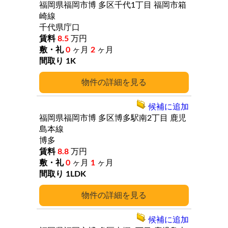
福岡県福岡市博
多区千代1丁目
福岡市箱
崎線
千代県庁口
8.5
万円
0
ヶ月
2
ヶ月
1K
詳細
候補に追加
福岡県福岡市博
多区博多駅南2丁目
鹿児
島本線
博多
8.8
万円
0
ヶ月
1
ヶ月
1LDK
詳細
候補に追加