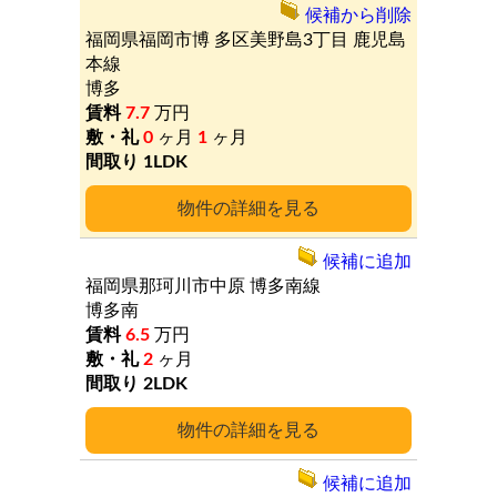
候補から削除
福岡県福岡市博
多区美野島3丁目
鹿児島
本線
博多
7.7
万円
0
ヶ月
1
ヶ月
1LDK
詳細
候補に追加
福岡県那珂川市中原
博多南線
博多南
6.5
万円
2
ヶ月
2LDK
詳細
候補に追加