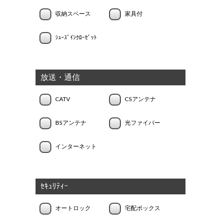
収納スペース
家具付
ｼｭｰｽﾞｲﾝｸﾛｰｾﾞｯﾄ
放送・通信
CATV
CSアンテナ
BSアンテナ
光ファイバー
インターネット
ｾｷｭﾘﾃｨｰ
オートロック
宅配ボックス