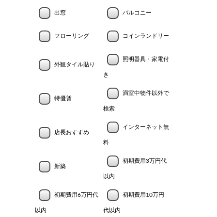
出窓
バルコニー
フローリング
コインランドリー
照明器具・家電付
外観タイル貼り
き
満室中物件以外で
特優賃
検索
インターネット無
店長おすすめ
料
初期費用3万円代
新築
以内
初期費用6万円代
初期費用10万円
以内
代以内