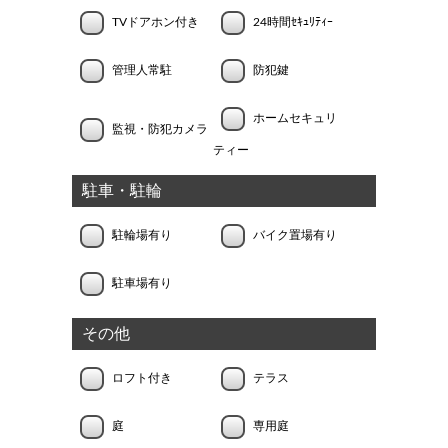
TVドアホン付き
24時間ｾｷｭﾘﾃｨｰ
管理人常駐
防犯鍵
ホームセキュリ
監視・防犯カメラ
ティー
駐車・駐輪
駐輪場有り
バイク置場有り
駐車場有り
その他
ロフト付き
テラス
庭
専用庭