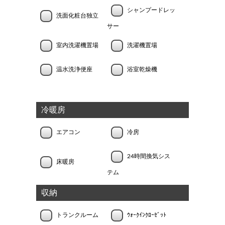
シャンプードレッ
洗面化粧台独立
サー
室内洗濯機置場
洗濯機置場
温水洗浄便座
浴室乾燥機
冷暖房
エアコン
冷房
24時間換気シス
床暖房
テム
収納
トランクルーム
ｳｫｰｸｲﾝｸﾛｰｾﾞｯﾄ