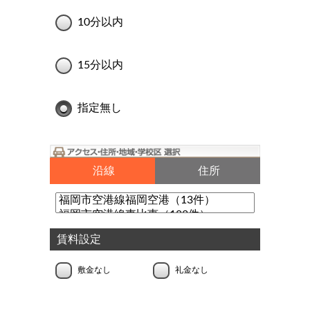
10分以内
15分以内
指定無し
沿線
住所
賃料設定
敷金なし
礼金なし