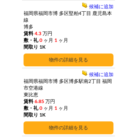
候補に追加
福岡県福岡市博
多区堅粕4丁目
鹿児島本
線
博多
4.3
万円
0
ヶ月
1
ヶ月
1K
詳細
候補に追加
福岡県福岡市博
多区博多駅南2丁目
福岡
市空港線
東比恵
6.85
万円
0
ヶ月
1
ヶ月
1K
詳細