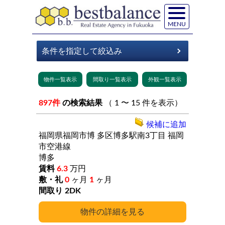
MENU
897件
の検索結果
（ 1 〜 15 件を表示）
候補に追加
福岡県福岡市博
多区博多駅南3丁目
福岡
市空港線
博多
6.3
万円
0
ヶ月
1
ヶ月
2DK
詳細