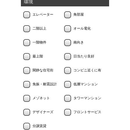
環境
エレベーター
角部屋
二階以上
オール電化
一階物件
南向き
最上階
日当たり良好
閑静な住宅街
コンビニ近くに有
免振・耐震設計
低層マンション
メゾネット
タワーマンション
デザイナーズ
フロントサービス
分譲賃貸