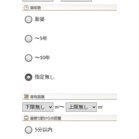
新築
〜5年
〜10年
指定無し
m
〜
m
2
2
5分以内