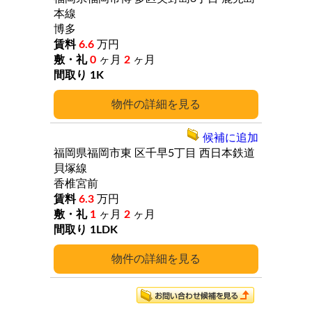
本線
博多
6.6
万円
0
ヶ月
2
ヶ月
1K
詳細
候補に追加
福岡県福岡市東
区千早5丁目
西日本鉄道
貝塚線
香椎宮前
6.3
万円
1
ヶ月
2
ヶ月
1LDK
詳細