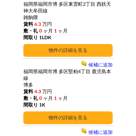
福岡県福岡市博
多区東雲町2丁目
西鉄天
神大牟田線
雑餉隈
6.3
万円
0
ヶ月
1
ヶ月
1LDK
詳細
候補に追加
福岡県福岡市博
多区堅粕4丁目
鹿児島本
線
博多
4.3
万円
0
ヶ月
1
ヶ月
1K
詳細
候補に追加