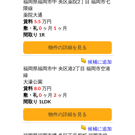
福岡県福岡市中
央区薬院2丁目
福岡市七
隈線
薬院大通
5.5
万円
0
ヶ月
1
ヶ月
1R
詳細
候補に追加
福岡県福岡市中
央区港2丁目
福岡市空港
線
大濠公園
8.0
万円
0
ヶ月
2
ヶ月
1LDK
詳細
候補に追加