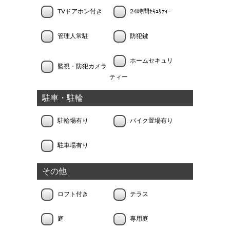
TVドアホン付き
24時間ｾｷｭﾘﾃｨｰ
管理人常駐
防犯鍵
ホームセキュリ
監視・防犯カメラ
ティー
駐車・駐輪
駐輪場有り
バイク置場有り
駐車場有り
その他
ロフト付き
テラス
庭
専用庭