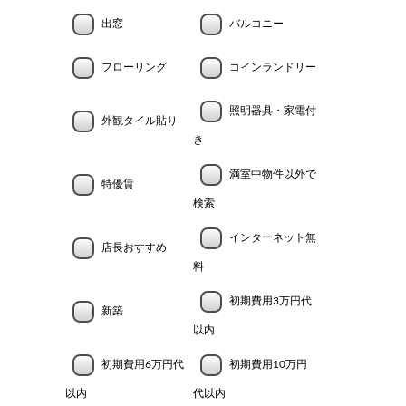
出窓
バルコニー
フローリング
コインランドリー
照明器具・家電付
外観タイル貼り
き
満室中物件以外で
特優賃
検索
インターネット無
店長おすすめ
料
初期費用3万円代
新築
以内
初期費用6万円代
初期費用10万円
以内
代以内