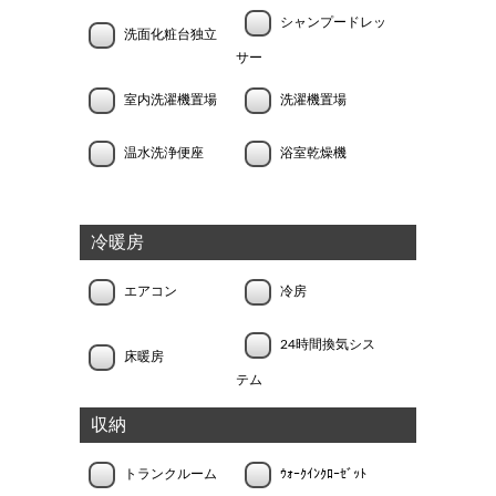
シャンプードレッ
洗面化粧台独立
サー
室内洗濯機置場
洗濯機置場
温水洗浄便座
浴室乾燥機
冷暖房
エアコン
冷房
24時間換気シス
床暖房
テム
収納
トランクルーム
ｳｫｰｸｲﾝｸﾛｰｾﾞｯﾄ