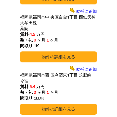
候補に追加
福岡県福岡市中
央区白金1丁目
西鉄天神
大牟田線
薬院
4.5
万円
0
ヶ月
1
ヶ月
1K
詳細
候補に追加
福岡県福岡市西
区今宿東1丁目
筑肥線
今宿
5.4
万円
0
ヶ月
1
ヶ月
1LDK
詳細