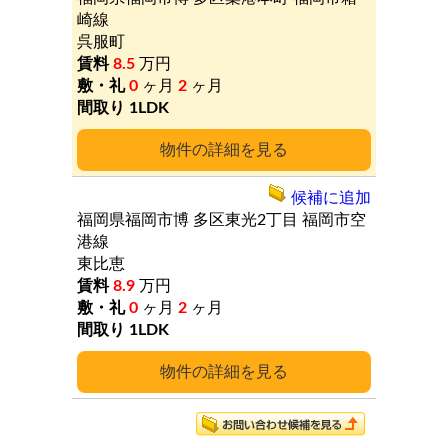
崎線
呉服町
8.5
万円
0
ヶ月
2
ヶ月
1LDK
詳細
候補に追加
福岡県福岡市博
多区東光2丁目
福岡市空
港線
東比恵
8.9
万円
0
ヶ月
2
ヶ月
1LDK
詳細