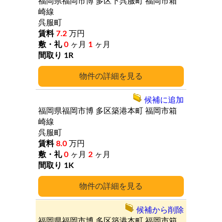
福岡県福岡市博
多区下呉服町
福岡市箱
崎線
呉服町
7.2
万円
0
ヶ月
1
ヶ月
1R
詳細
候補に追加
福岡県福岡市博
多区築港本町
福岡市箱
崎線
呉服町
8.0
万円
0
ヶ月
2
ヶ月
1K
詳細
候補から削除
福岡県福岡市博
多区築港本町
福岡市箱