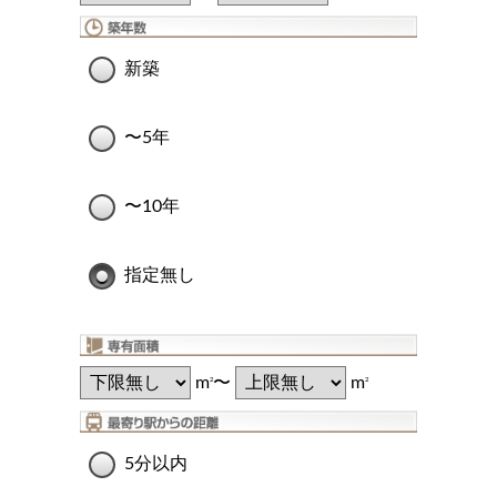
新築
〜5年
〜10年
指定無し
m
〜
m
2
2
5分以内