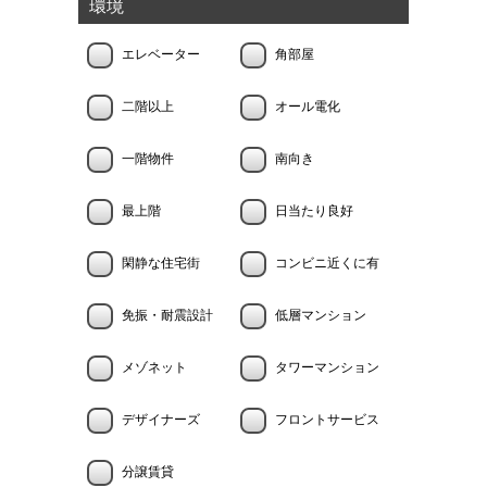
環境
エレベーター
角部屋
二階以上
オール電化
一階物件
南向き
最上階
日当たり良好
閑静な住宅街
コンビニ近くに有
免振・耐震設計
低層マンション
メゾネット
タワーマンション
デザイナーズ
フロントサービス
分譲賃貸