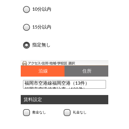
10分以内
15分以内
指定無し
沿線
住所
賃料設定
敷金なし
礼金なし