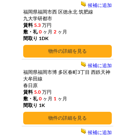
候補に追加
福岡県福岡市西
区徳永北
筑肥線
九大学研都市
5.3
万円
0
ヶ月
2
ヶ月
1DK
詳細
候補に追加
福岡県福岡市博
多区春町3丁目
西鉄天神
大牟田線
春日原
5.0
万円
0
ヶ月
1
ヶ月
1K
詳細
候補に追加