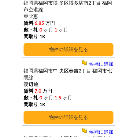
福岡県福岡市博
多区博多駅南2丁目
福岡
市空港線
東比恵
6.85
万円
0
ヶ月
1
ヶ月
1K
詳細
候補に追加
福岡県福岡市中
央区春吉2丁目
福岡市七
隈線
渡辺通
7.0
万円
0
ヶ月
1.5
ヶ月
1K
詳細
候補に追加