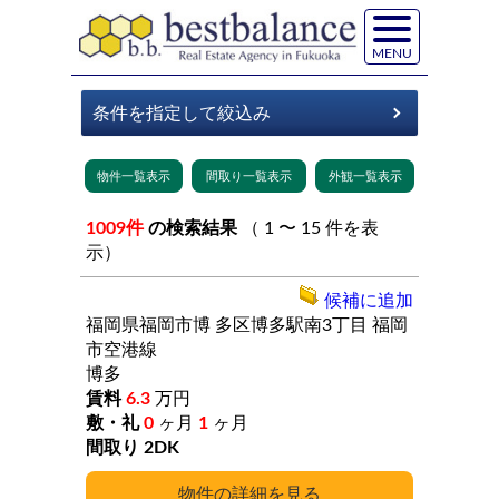
MENU
1009件
の検索結果
（ 1 〜 15 件を表
示）
候補に追加
福岡県福岡市博
多区博多駅南3丁目
福岡
市空港線
博多
6.3
万円
0
ヶ月
1
ヶ月
2DK
詳細