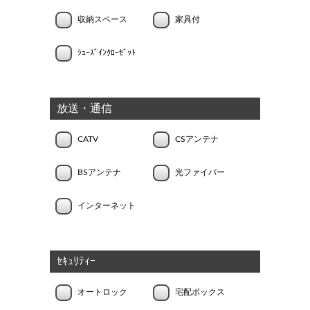
収納スペース
家具付
ｼｭｰｽﾞｲﾝｸﾛｰｾﾞｯﾄ
放送・通信
CATV
CSアンテナ
BSアンテナ
光ファイバー
インターネット
ｾｷｭﾘﾃｨｰ
オートロック
宅配ボックス