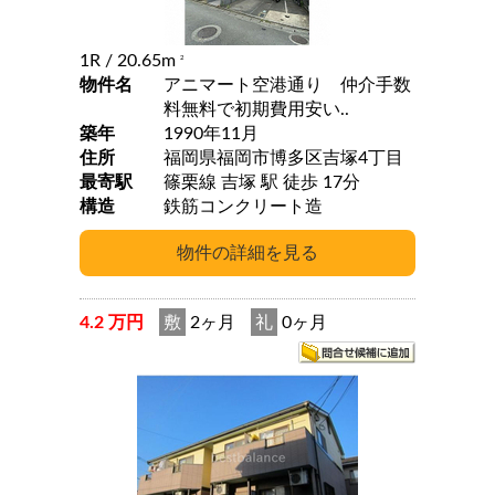
1R
/ 20.65m
2
物件名
アニマート空港通り 仲介手数
料無料で初期費用安い..
築年
1990年11月
住所
福岡県福岡市博多区吉塚4丁目
最寄駅
篠栗線 吉塚 駅 徒歩 17分
構造
鉄筋コンクリート造
4.2 万円
敷
2ヶ月
礼
0ヶ月