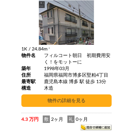
1K
/ 24.84m
2
物件名
フィルコート朝日 初期費用安
く！をモットーに
築年
1998年03月
住所
福岡県福岡市博多区堅粕4丁目
最寄駅
鹿児島本線 博多 駅 徒歩 13分
構造
木造
4.3 万円
敷
2ヶ月
礼
0ヶ月