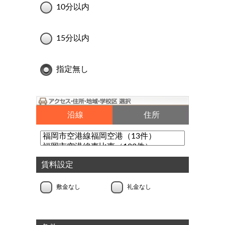
10分以内
15分以内
指定無し
沿線
住所
賃料設定
敷金なし
礼金なし