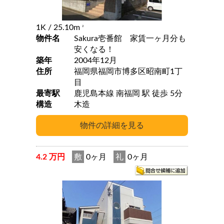
1K
/ 25.10m
2
物件名
Sakura壱番館 家賃一ヶ月分も
安くなる！
築年
2004年12月
住所
福岡県福岡市博多区昭南町1丁
目
最寄駅
鹿児島本線 南福岡 駅 徒歩 5分
構造
木造
4.2 万円
敷
0ヶ月
礼
0ヶ月