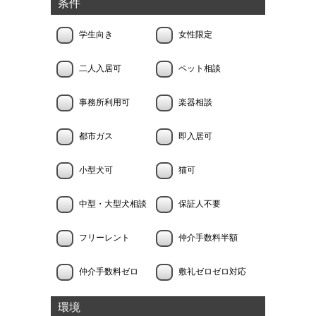
条件
学生向き
女性限定
二人入居可
ペット相談
事務所利用可
楽器相談
都市ガス
即入居可
小型犬可
猫可
中型・大型犬相談
保証人不要
フリーレント
仲介手数料半額
仲介手数料ゼロ
敷礼ゼロゼロ対応
環境