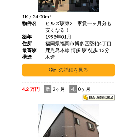
1K
/ 24.00m
2
物件名
ヒルズ駅東2 家賃一ヶ月分も
安くなる！
築年
1998年01月
住所
福岡県福岡市博多区堅粕4丁目
最寄駅
鹿児島本線 博多 駅 徒歩 13分
構造
木造
4.2 万円
敷
2ヶ月
礼
0ヶ月