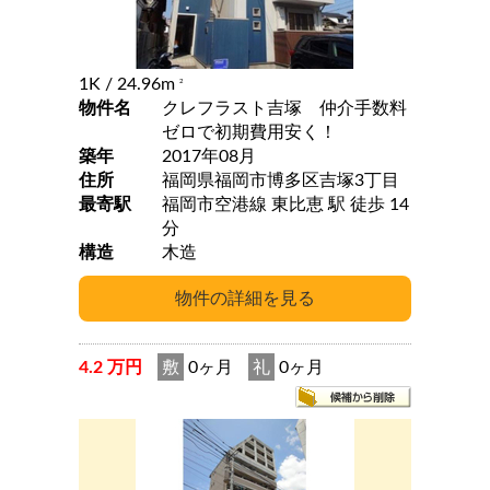
1K
/ 24.96m
2
物件名
クレフラスト吉塚 仲介手数料
ゼロで初期費用安く！
築年
2017年08月
住所
福岡県福岡市博多区吉塚3丁目
最寄駅
福岡市空港線 東比恵 駅 徒歩 14
分
構造
木造
4.2 万円
敷
0ヶ月
礼
0ヶ月