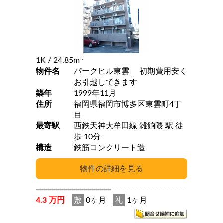
1K
/ 24.85m
2
物件名
パークヒル東雲 初期費用安く
お引越しできます
築年
1999年11月
住所
福岡県福岡市博多区東雲町4丁
目
最寄駅
西鉄天神大牟田線 雑餉隈 駅 徒
歩 10分
構造
鉄筋コンクリート造
4.3 万円
敷
0ヶ月
礼
1ヶ月