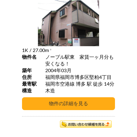
1K
/ 27.00m
2
物件名
ノーブル駅東 家賃一ヶ月分も
安くなる！
築年
2004年03月
住所
福岡県福岡市博多区堅粕4丁目
最寄駅
福岡市空港線 博多 駅 徒歩 14分
構造
木造