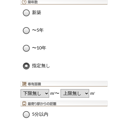
新築
〜5年
〜10年
指定無し
m
〜
m
2
2
5分以内