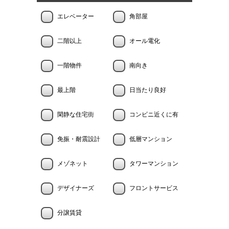
エレベーター
角部屋
二階以上
オール電化
一階物件
南向き
最上階
日当たり良好
閑静な住宅街
コンビニ近くに有
免振・耐震設計
低層マンション
メゾネット
タワーマンション
デザイナーズ
フロントサービス
分譲賃貸