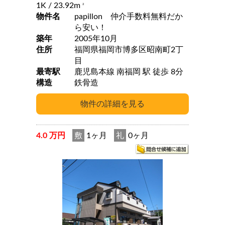
1K
/ 23.92m
2
物件名
papillon 仲介手数料無料だか
ら安い！
築年
2005年10月
住所
福岡県福岡市博多区昭南町2丁
目
最寄駅
鹿児島本線 南福岡 駅 徒歩 8分
構造
鉄骨造
4.0 万円
敷
1ヶ月
礼
0ヶ月