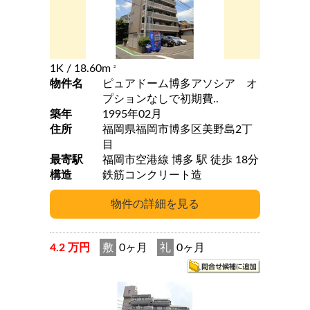
1K
/ 18.60m
2
物件名
ピュアドーム博多アソシア オ
プションなしで初期費..
築年
1995年02月
住所
福岡県福岡市博多区美野島2丁
目
最寄駅
福岡市空港線 博多 駅 徒歩 18分
構造
鉄筋コンクリート造
4.2 万円
敷
0ヶ月
礼
0ヶ月