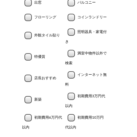
出窓
バルコニー
フローリング
コインランドリー
照明器具・家電付
外観タイル貼り
き
満室中物件以外で
特優賃
検索
インターネット無
店長おすすめ
料
初期費用3万円代
新築
以内
初期費用6万円代
初期費用10万円
以内
代以内