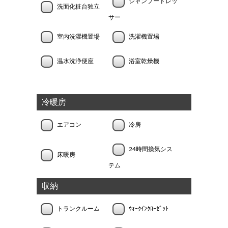
シャンプードレッ
洗面化粧台独立
サー
室内洗濯機置場
洗濯機置場
温水洗浄便座
浴室乾燥機
冷暖房
エアコン
冷房
24時間換気シス
床暖房
テム
収納
トランクルーム
ｳｫｰｸｲﾝｸﾛｰｾﾞｯﾄ