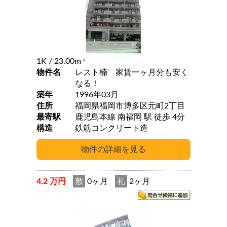
1K
/ 23.00m
2
物件名
レスト楠 家賃一ヶ月分も安く
なる！
築年
1996年03月
住所
福岡県福岡市博多区元町2丁目
最寄駅
鹿児島本線 南福岡 駅 徒歩 4分
構造
鉄筋コンクリート造
4.2 万円
敷
0ヶ月
礼
2ヶ月