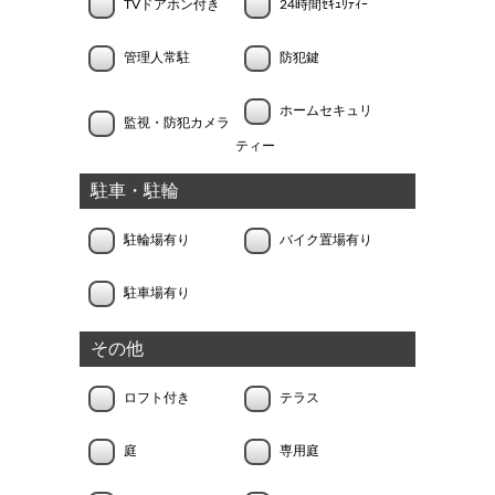
TVドアホン付き
24時間ｾｷｭﾘﾃｨｰ
管理人常駐
防犯鍵
ホームセキュリ
監視・防犯カメラ
ティー
駐車・駐輪
駐輪場有り
バイク置場有り
駐車場有り
その他
ロフト付き
テラス
庭
専用庭