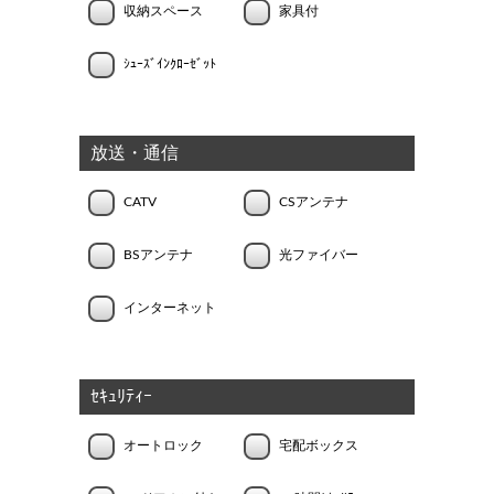
収納スペース
家具付
ｼｭｰｽﾞｲﾝｸﾛｰｾﾞｯﾄ
放送・通信
CATV
CSアンテナ
BSアンテナ
光ファイバー
インターネット
ｾｷｭﾘﾃｨｰ
オートロック
宅配ボックス