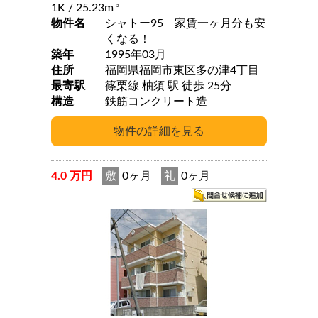
1K
/ 25.23m
2
物件名
シャトー95 家賃一ヶ月分も安
くなる！
築年
1995年03月
住所
福岡県福岡市東区多の津4丁目
最寄駅
篠栗線 柚須 駅 徒歩 25分
構造
鉄筋コンクリート造
4.0 万円
敷
0ヶ月
礼
0ヶ月