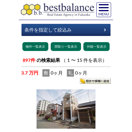
MENU
897件
の検索結果
（ 1 〜 15 件を表示）
3.7 万円
敷
0ヶ月
礼
0ヶ月