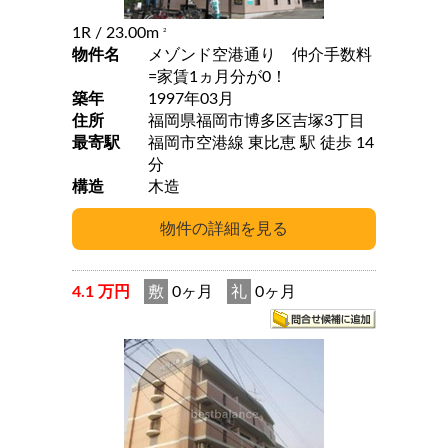
1R
/ 23.00m
2
物件名
メゾンド空港通り 仲介手数料
=家賃1ヵ月分が0！
築年
1997年03月
住所
福岡県福岡市博多区吉塚3丁目
最寄駅
福岡市空港線 東比恵 駅 徒歩 14
分
構造
木造
4.1 万円
敷
0ヶ月
礼
0ヶ月