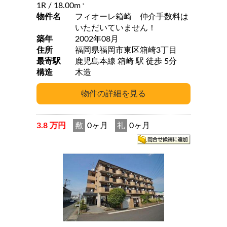
1R
/ 18.00m
2
物件名
フィオーレ箱崎 仲介手数料は
いただいていません！
築年
2002年08月
住所
福岡県福岡市東区箱崎3丁目
最寄駅
鹿児島本線 箱崎 駅 徒歩 5分
構造
木造
3.8 万円
敷
0ヶ月
礼
0ヶ月