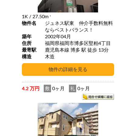
1K
/ 27.50m
2
物件名
ジュネス駅東 仲介手数料無料
ならベストバランス！
築年
2002年04月
住所
福岡県福岡市博多区堅粕4丁目
最寄駅
鹿児島本線 博多 駅 徒歩 13分
構造
木造
4.2 万円
敷
0ヶ月
礼
0ヶ月