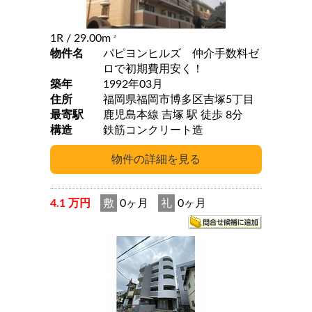
1R
/ 29.00m
2
物件名
パピヨンヒルズ 仲介手数料ゼ
ロで初期費用安く！
築年
1992年03月
住所
福岡県福岡市博多区吉塚5丁目
最寄駅
鹿児島本線 吉塚 駅 徒歩 8分
構造
鉄筋コンクリート造
4.1 万円
敷
0ヶ月
礼
0ヶ月