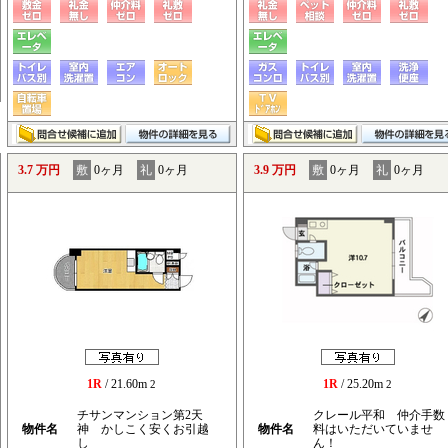
3.7 万円
敷
0ヶ月
礼
0ヶ月
3.9 万円
敷
0ヶ月
礼
0ヶ月
1R
/ 21.60m
1R
/ 25.20m
2
2
チサンマンション第2天
クレール平和 仲介手数
物件名
神 かしこく安くお引越
物件名
料はいただいていませ
し
ん！