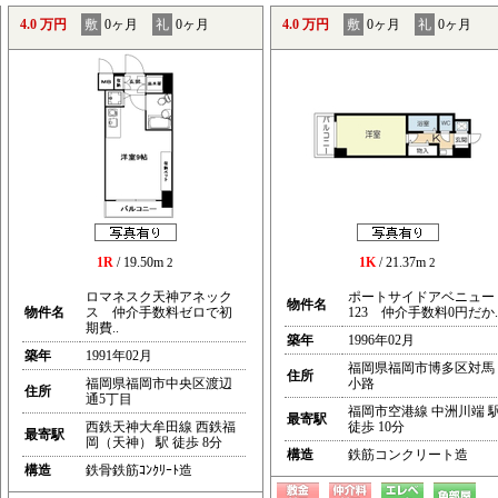
4.0 万円
敷
0ヶ月
礼
0ヶ月
4.0 万円
敷
0ヶ月
礼
0ヶ月
1R
/ 19.50m
1K
/ 21.37m
2
2
ロマネスク天神アネック
ポートサイドアベニュー
物件名
物件名
ス 仲介手数料ゼロで初
123 仲介手数料0円だか.
期費..
築年
1996年02月
築年
1991年02月
福岡県福岡市博多区対馬
住所
福岡県福岡市中央区渡辺
小路
住所
通5丁目
福岡市空港線 中洲川端 
最寄駅
西鉄天神大牟田線 西鉄福
徒歩 10分
最寄駅
岡（天神） 駅 徒歩 8分
構造
鉄筋コンクリート造
構造
鉄骨鉄筋ｺﾝｸﾘｰﾄ造