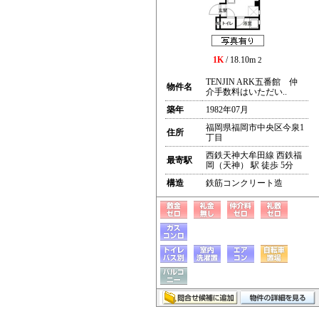
1K
/ 18.10m
2
TENJIN ARK五番館 仲
物件名
介手数料はいただい..
築年
1982年07月
福岡県福岡市中央区今泉1
住所
丁目
西鉄天神大牟田線 西鉄福
最寄駅
岡（天神） 駅 徒歩 5分
構造
鉄筋コンクリート造