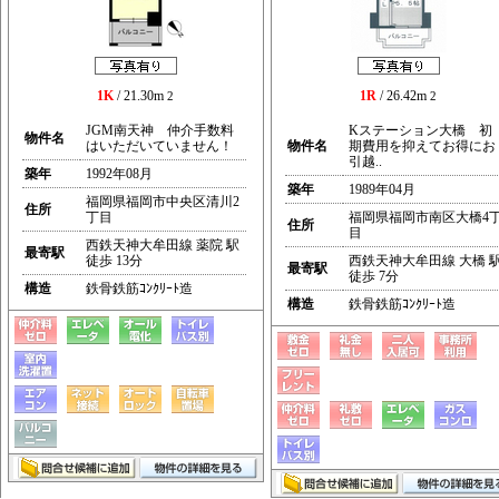
1K
/ 21.30m
1R
/ 26.42m
2
2
JGM南天神 仲介手数料
Kステーション大橋 初
物件名
はいただいていません！
物件名
期費用を抑えてお得にお
引越..
築年
1992年08月
築年
1989年04月
福岡県福岡市中央区清川2
住所
丁目
福岡県福岡市南区大橋4
住所
目
西鉄天神大牟田線 薬院 駅
最寄駅
徒歩 13分
西鉄天神大牟田線 大橋 
最寄駅
徒歩 7分
構造
鉄骨鉄筋ｺﾝｸﾘｰﾄ造
構造
鉄骨鉄筋ｺﾝｸﾘｰﾄ造