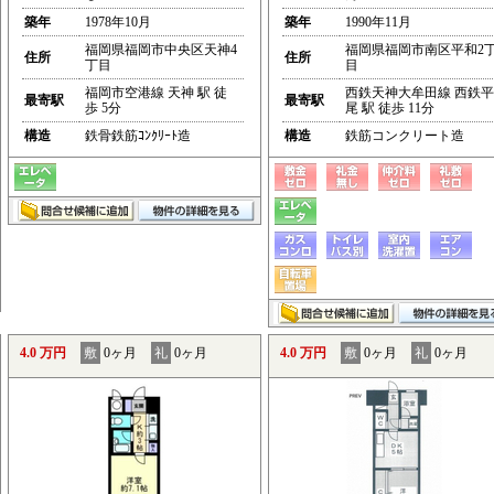
築年
1978年10月
築年
1990年11月
福岡県福岡市中央区天神4
福岡県福岡市南区平和2
住所
住所
丁目
目
福岡市空港線 天神 駅 徒
西鉄天神大牟田線 西鉄平
最寄駅
最寄駅
歩 5分
尾 駅 徒歩 11分
構造
鉄骨鉄筋ｺﾝｸﾘｰﾄ造
構造
鉄筋コンクリート造
4.0 万円
敷
0ヶ月
礼
0ヶ月
4.0 万円
敷
0ヶ月
礼
0ヶ月