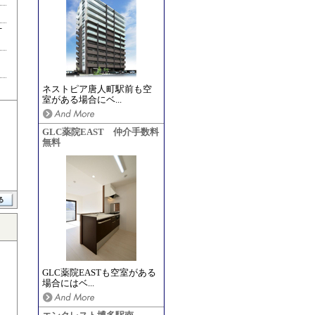
丁
ネストピア唐人町駅前も空
室がある場合にベ...
GLC薬院EAST 仲介手数料
無料
GLC薬院EASTも空室がある
場合にはベ...