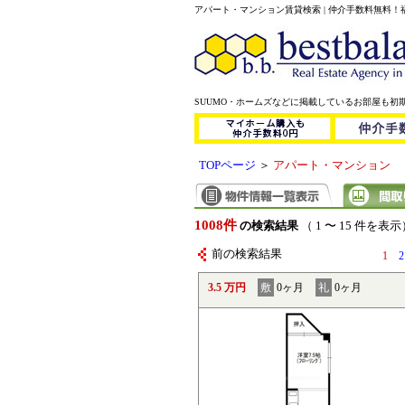
アパート・マンション賃貸検索 | 仲介手数料無料
SUUMO・ホームズなどに掲載しているお部屋も初
TOPページ
＞
アパート・マンション
1008件
の検索結果
（ 1 〜 15 件を表示
前の検索結果
1
2
3.5 万円
敷
0ヶ月
礼
0ヶ月