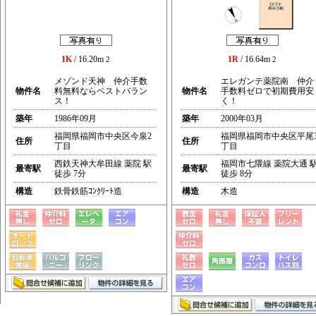
1K
/ 16.20m
1R
/ 16.64m
2
2
メゾンド天神 仲介手数
エレガンテ薬院南 仲介
物件名
料無料ならベストバラン
物件名
手数料ゼロで初期費用安
ス！
く！
築年
1986年09月
築年
2000年03月
福岡県福岡市中央区今泉2
福岡県福岡市中央区平尾
住所
住所
丁目
丁目
西鉄天神大牟田線 薬院 駅
福岡市七隈線 薬院大通 
最寄駅
最寄駅
徒歩 7分
徒歩 8分
構造
鉄骨鉄筋ｺﾝｸﾘｰﾄ造
構造
木造