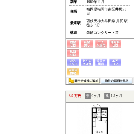
築年
1980年11月
福岡県福岡市南区井尻5丁
住所
目
西鉄天神大牟田線 井尻 駅
最寄駅
徒歩 5分
構造
鉄筋コンクリート造
3.9 万円
敷
0ヶ月
礼
1.5ヶ月