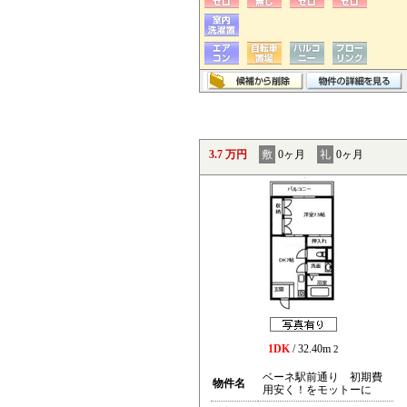
3.7 万円
敷
0ヶ月
礼
0ヶ月
1DK
/ 32.40m
2
ベーネ駅前通り 初期費
物件名
用安く！をモットーに