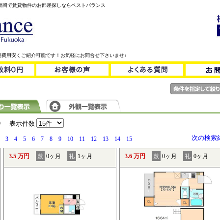
！福岡で賃貸物件のお部屋探しならベストバランス
期費用安くご紹介可能です！お気軽にお問合せ下さいませ♪
）
表示件数
次の検索
3
4
5
6
7
8
9
10
11
12
13
14
15
3.5 万円
敷
0ヶ月
礼
1ヶ月
3.6 万円
敷
0ヶ月
礼
0ヶ月