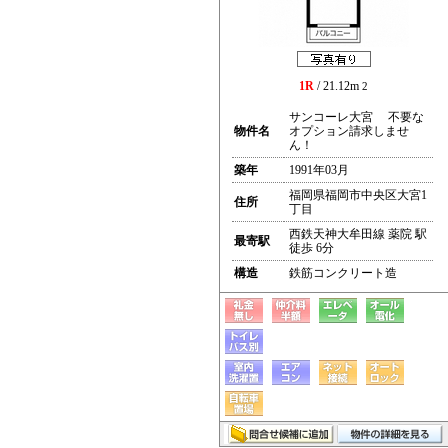
1R
/ 21.12m
2
サンコーレ大宮 不要な
物件名
オプション請求しませ
ん！
築年
1991年03月
福岡県福岡市中央区大宮1
住所
丁目
西鉄天神大牟田線 薬院 駅
最寄駅
徒歩 6分
構造
鉄筋コンクリート造