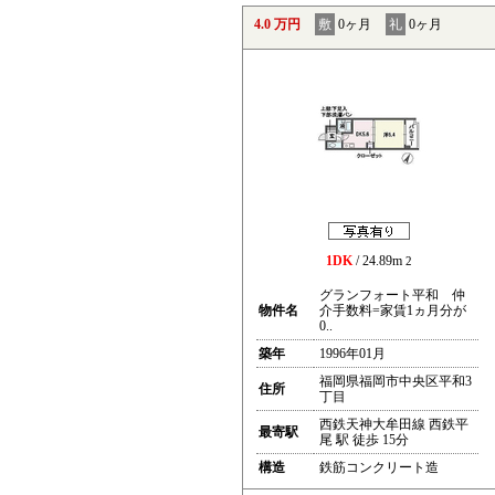
4.0 万円
敷
0ヶ月
礼
0ヶ月
1DK
/ 24.89m
2
グランフォート平和 仲
物件名
介手数料=家賃1ヵ月分が
0..
築年
1996年01月
福岡県福岡市中央区平和3
住所
丁目
西鉄天神大牟田線 西鉄平
最寄駅
尾 駅 徒歩 15分
構造
鉄筋コンクリート造