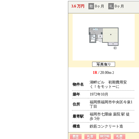
3.6 万円
敷
0ヶ月
礼
0ヶ月
1R
/ 20.00m
2
湖畔ビル 初期費用安
物件名
く！をモットーに
築年
1972年10月
福岡県福岡市中央区今泉1
住所
丁目
福岡市七隈線 薬院 駅 徒
最寄駅
歩 5分
構造
鉄筋コンクリート造