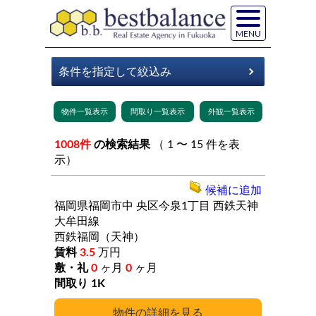
MENU
1008件
の検索結果
（ 1 〜 15 件を表
示）
候補に追加
福岡県福岡市中
央区今泉1丁目
西鉄天神
大牟田線
西鉄福岡（天神）
3.5
万円
0
ヶ月
0
ヶ月
1K
詳細