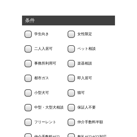
条件
学生向き
女性限定
二人入居可
ペット相談
事務所利用可
楽器相談
都市ガス
即入居可
小型犬可
猫可
中型・大型犬相談
保証人不要
フリーレント
仲介手数料半額
仲介手数料ゼロ
敷礼ゼロゼロ対応