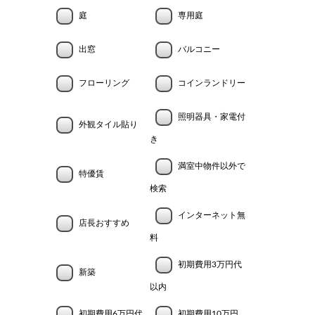
庭
専用庭
出窓
バルコニー
フローリング
コインランドリー
照明器具・家電付
外観タイル貼り
き
満室中物件以外で
特優賃
検索
インターネット無
店長おすすめ
料
初期費用3万円代
新築
以内
初期費用6万円代
初期費用10万円