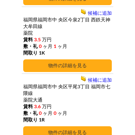
候補に追加
福岡県福岡市中
央区今泉2丁目
西鉄天神
大牟田線
薬院
3.5
万円
0
ヶ月
1
ヶ月
1K
詳細
候補に追加
福岡県福岡市中
央区平尾3丁目
福岡市七
隈線
薬院大通
3.6
万円
0
ヶ月
0
ヶ月
1R
詳細