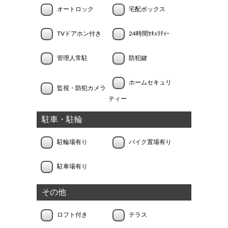
オートロック
宅配ボックス
TVドアホン付き
24時間ｾｷｭﾘﾃｨｰ
管理人常駐
防犯鍵
ホームセキュリ
監視・防犯カメラ
ティー
駐車・駐輪
駐輪場有り
バイク置場有り
駐車場有り
その他
ロフト付き
テラス