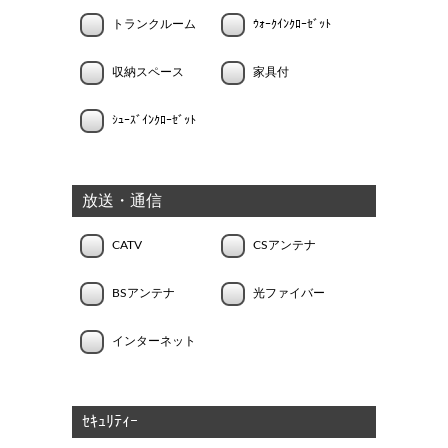
トランクルーム
ｳｫｰｸｲﾝｸﾛｰｾﾞｯﾄ
収納スペース
家具付
ｼｭｰｽﾞｲﾝｸﾛｰｾﾞｯﾄ
放送・通信
CATV
CSアンテナ
BSアンテナ
光ファイバー
インターネット
ｾｷｭﾘﾃｨｰ