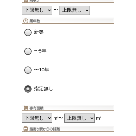
〜
新築
〜5年
〜10年
指定無し
m
〜
m
2
2