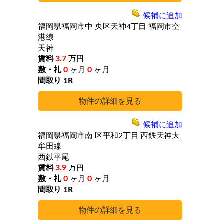
候補に追加
福岡県福岡市中
央区天神4丁目
福岡市空
港線
天神
3.7
万円
0
ヶ月
0
ヶ月
1R
詳細
候補に追加
福岡県福岡市南
区平和2丁目
西鉄天神大
牟田線
西鉄平尾
3.9
万円
0
ヶ月
0
ヶ月
1R
詳細