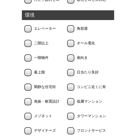
環境
エレベーター
角部屋
二階以上
オール電化
一階物件
南向き
最上階
日当たり良好
閑静な住宅街
コンビニ近くに有
免振・耐震設計
低層マンション
メゾネット
タワーマンション
デザイナーズ
フロントサービス