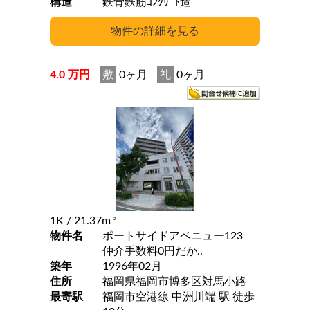
構造
鉄骨鉄筋ｺﾝｸﾘｰﾄ造
4.0 万円
敷
0ヶ月
礼
0ヶ月
1K
/ 21.37m
2
物件名
ポートサイドアベニュー123
仲介手数料0円だか..
築年
1996年02月
住所
福岡県福岡市博多区対馬小路
最寄駅
福岡市空港線 中洲川端 駅 徒歩