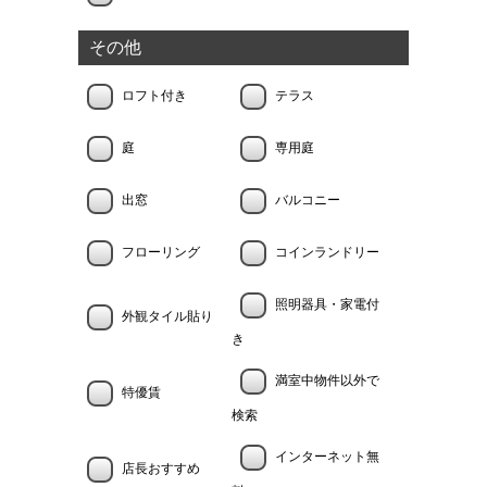
その他
ロフト付き
テラス
庭
専用庭
出窓
バルコニー
フローリング
コインランドリー
照明器具・家電付
外観タイル貼り
き
満室中物件以外で
特優賃
検索
インターネット無
店長おすすめ