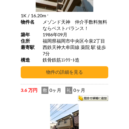
1K
/ 16.20m
2
物件名
メゾンド天神 仲介手数料無料
ならベストバランス！
築年
1986年09月
住所
福岡県福岡市中央区今泉2丁目
最寄駅
西鉄天神大牟田線 薬院 駅 徒歩
7分
構造
鉄骨鉄筋ｺﾝｸﾘｰﾄ造
3.6 万円
敷
0ヶ月
礼
0ヶ月