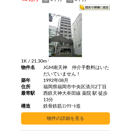
1K
/ 21.30m
2
物件名
JGM南天神 仲介手数料はいた
だいていません！
築年
1992年08月
住所
福岡県福岡市中央区清川2丁目
最寄駅
西鉄天神大牟田線 薬院 駅 徒歩
13分
構造
鉄骨鉄筋ｺﾝｸﾘｰﾄ造