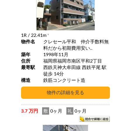
1R
/ 22.41m
2
物件名
クレセール平和 仲介手数料無
料だから初期費用安い..
築年
1998年11月
住所
福岡県福岡市南区平和2丁目
最寄駅
西鉄天神大牟田線 西鉄平尾 駅
徒歩 14分
構造
鉄筋コンクリート造
3.7 万円
敷
0ヶ月
礼
0ヶ月