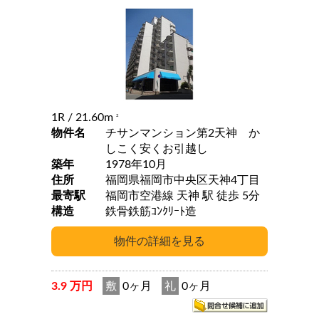
1R
/ 21.60m
2
物件名
チサンマンション第2天神 か
しこく安くお引越し
築年
1978年10月
住所
福岡県福岡市中央区天神4丁目
最寄駅
福岡市空港線 天神 駅 徒歩 5分
構造
鉄骨鉄筋ｺﾝｸﾘｰﾄ造
3.9 万円
敷
0ヶ月
礼
0ヶ月