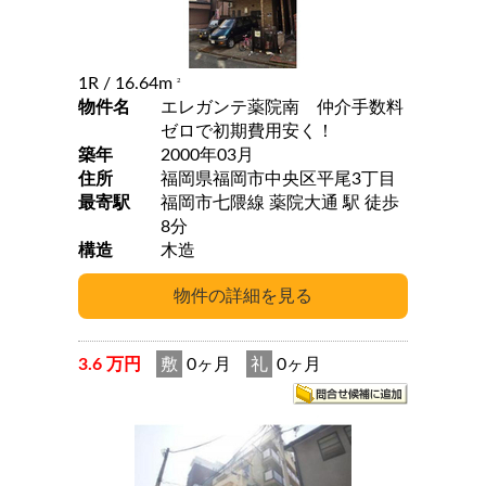
1R
/ 16.64m
2
物件名
エレガンテ薬院南 仲介手数料
ゼロで初期費用安く！
築年
2000年03月
住所
福岡県福岡市中央区平尾3丁目
最寄駅
福岡市七隈線 薬院大通 駅 徒歩
8分
構造
木造
3.6 万円
敷
0ヶ月
礼
0ヶ月