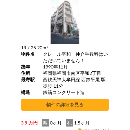
1R
/ 25.20m
2
物件名
クレール平和 仲介手数料はい
ただいていません！
築年
1990年11月
住所
福岡県福岡市南区平和2丁目
最寄駅
西鉄天神大牟田線 西鉄平尾 駅
徒歩 11分
構造
鉄筋コンクリート造
3.9 万円
敷
0ヶ月
礼
1.5ヶ月