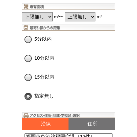
m
〜
m
2
2
5分以内
10分以内
15分以内
指定無し
沿線
住所