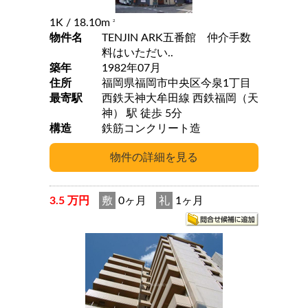
1K
/ 18.10m
2
物件名
TENJIN ARK五番館 仲介手数
料はいただい..
築年
1982年07月
住所
福岡県福岡市中央区今泉1丁目
最寄駅
西鉄天神大牟田線 西鉄福岡（天
神） 駅 徒歩 5分
構造
鉄筋コンクリート造
3.5 万円
敷
0ヶ月
礼
1ヶ月