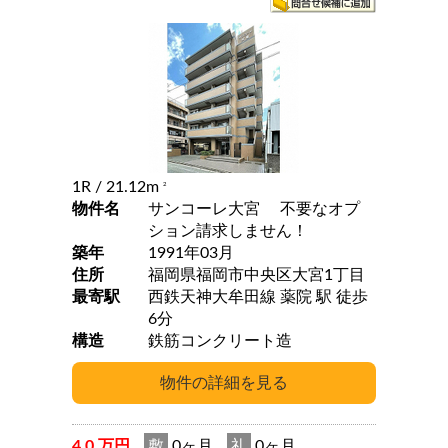
1R
/ 21.12m
2
物件名
サンコーレ大宮 不要なオプ
ション請求しません！
築年
1991年03月
住所
福岡県福岡市中央区大宮1丁目
最寄駅
西鉄天神大牟田線 薬院 駅 徒歩
6分
構造
鉄筋コンクリート造
4.0 万円
敷
0ヶ月
礼
0ヶ月