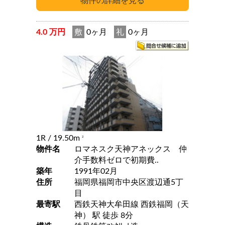
4.0 万円
敷
0ヶ月
礼
0ヶ月
1R
/ 19.50m
2
物件名
ロマネスク天神アネックス 仲
介手数料ゼロで初期費..
築年
1991年02月
住所
福岡県福岡市中央区渡辺通5丁
目
最寄駅
西鉄天神大牟田線 西鉄福岡（天
神） 駅 徒歩 8分