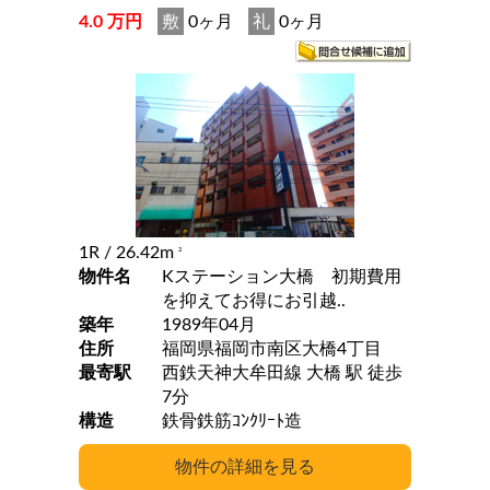
4.0 万円
敷
0ヶ月
礼
0ヶ月
1R
/ 26.42m
2
物件名
Kステーション大橋 初期費用
を抑えてお得にお引越..
築年
1989年04月
住所
福岡県福岡市南区大橋4丁目
最寄駅
西鉄天神大牟田線 大橋 駅 徒歩
7分
構造
鉄骨鉄筋ｺﾝｸﾘｰﾄ造