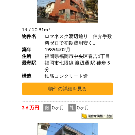
1R
/ 20.91m
2
物件名
ロマネスク渡辺通り 仲介手数
料ゼロで初期費用安く..
築年
1989年02月
住所
福岡県福岡市中央区春吉1丁目
最寄駅
福岡市七隈線 渡辺通 駅 徒歩 5
分
構造
鉄筋コンクリート造
3.6 万円
敷
0ヶ月
礼
0ヶ月