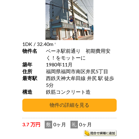
1DK
/ 32.40m
2
物件名
ベーネ駅前通り 初期費用安
く！をモットーに
築年
1980年11月
住所
福岡県福岡市南区井尻5丁目
最寄駅
西鉄天神大牟田線 井尻 駅 徒歩
5分
構造
鉄筋コンクリート造
3.7 万円
敷
0ヶ月
礼
0ヶ月