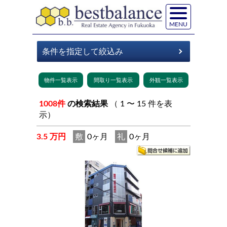
MENU
1008件
の検索結果
（ 1 〜 15 件を表
示）
3.5 万円
敷
0ヶ月
礼
0ヶ月