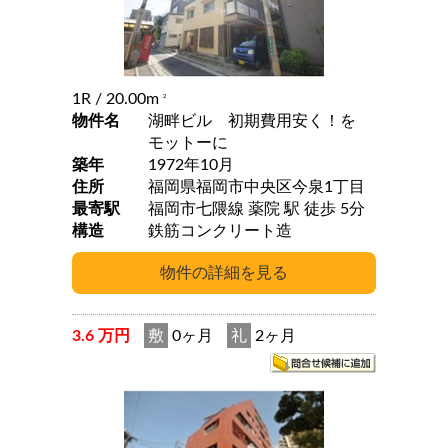
1R
/ 20.00m
2
物件名
湖畔ビル 初期費用安く！を
モットーに
築年
1972年10月
住所
福岡県福岡市中央区今泉1丁目
最寄駅
福岡市七隈線 薬院 駅 徒歩 5分
構造
鉄筋コンクリート造
3.6 万円
敷
0ヶ月
礼
2ヶ月