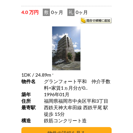
4.0 万円
敷
0ヶ月
礼
0ヶ月
1DK
/ 24.89m
2
物件名
グランフォート平和 仲介手数
料=家賃1ヵ月分が0..
築年
1996年01月
住所
福岡県福岡市中央区平和3丁目
最寄駅
西鉄天神大牟田線 西鉄平尾 駅
徒歩 15分
構造
鉄筋コンクリート造