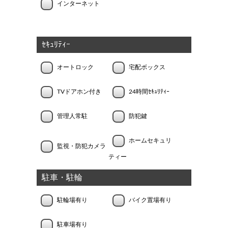
インターネット
ｾｷｭﾘﾃｨｰ
オートロック
宅配ボックス
TVドアホン付き
24時間ｾｷｭﾘﾃｨｰ
管理人常駐
防犯鍵
ホームセキュリ
監視・防犯カメラ
ティー
駐車・駐輪
駐輪場有り
バイク置場有り
駐車場有り