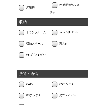
24時間換気シス
床暖房
テム
収納
トランクルーム
ｳｫｰｸｲﾝｸﾛｰｾﾞｯﾄ
収納スペース
家具付
ｼｭｰｽﾞｲﾝｸﾛｰｾﾞｯﾄ
放送・通信
CATV
CSアンテナ
BSアンテナ
光ファイバー