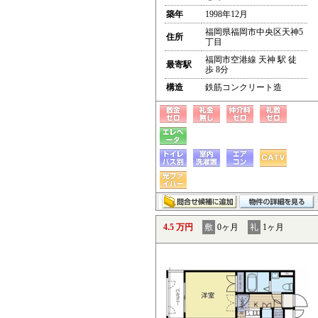
築年
1998年12月
福岡県福岡市中央区天神5
住所
丁目
福岡市空港線 天神 駅 徒
最寄駅
歩 8分
構造
鉄筋コンクリート造
4.5 万円
敷
0ヶ月
礼
1ヶ月