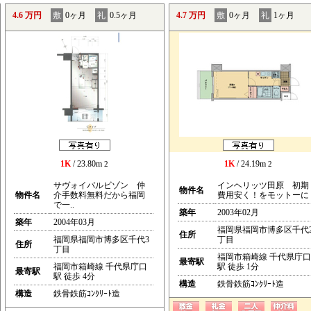
4.6 万円
敷
0ヶ月
礼
0.5ヶ月
4.7 万円
敷
0ヶ月
礼
1ヶ月
1K
/ 23.80m
1K
/ 24.19m
2
2
サヴォイバルビゾン 仲
インヘリッツ田原 初期
物件名
物件名
介手数料無料だから福岡
費用安く！をモットーに
で一..
築年
2003年02月
築年
2004年03月
福岡県福岡市博多区千代
住所
福岡県福岡市博多区千代3
丁目
住所
丁目
福岡市箱崎線 千代県庁口
最寄駅
福岡市箱崎線 千代県庁口
駅 徒歩 1分
最寄駅
駅 徒歩 4分
構造
鉄骨鉄筋ｺﾝｸﾘｰﾄ造
構造
鉄骨鉄筋ｺﾝｸﾘｰﾄ造