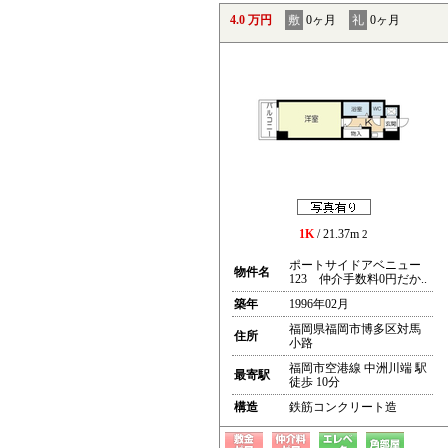
4.0 万円
敷
0ヶ月
礼
0ヶ月
1K
/ 21.37m
2
ポートサイドアベニュー
物件名
123 仲介手数料0円だか..
築年
1996年02月
福岡県福岡市博多区対馬
住所
小路
福岡市空港線 中洲川端 駅
最寄駅
徒歩 10分
構造
鉄筋コンクリート造