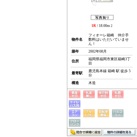
1R
/ 18.00m
2
フィオーレ箱崎 仲介手
物件名
数料はいただいていませ
ん！
築年
2002年08月
福岡県福岡市東区箱崎3丁
住所
目
鹿児島本線 箱崎 駅 徒歩 5
最寄駅
分
構造
木造