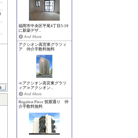
3
福岡市中央区平尾4丁目5-19
に新築デザ...
アクシオン高宮東グラツィ
ア 仲介手数料無料
≪アクシオン高宮東グラツ
ィア≫アクシオン...
Regalest Piece 筑紫通り 仲
介手数料無料