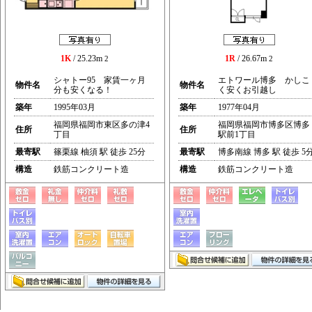
1K
/ 25.23m
1R
/ 26.67m
2
2
シャトー95 家賃一ヶ月
エトワール博多 かしこ
物件名
物件名
分も安くなる！
く安くお引越し
築年
1995年03月
築年
1977年04月
福岡県福岡市東区多の津4
福岡県福岡市博多区博多
住所
住所
丁目
駅前1丁目
最寄駅
篠栗線 柚須 駅 徒歩 25分
最寄駅
博多南線 博多 駅 徒歩 5
構造
鉄筋コンクリート造
構造
鉄筋コンクリート造