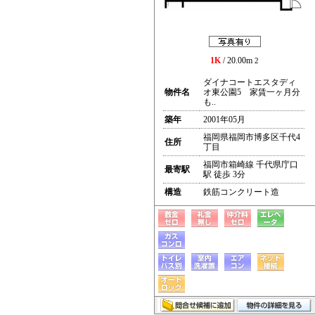
1K
/ 20.00m
2
ダイナコートエスタディ
物件名
オ東公園5 家賃一ヶ月分
も..
築年
2001年05月
福岡県福岡市博多区千代4
住所
丁目
福岡市箱崎線 千代県庁口
最寄駅
駅 徒歩 3分
構造
鉄筋コンクリート造