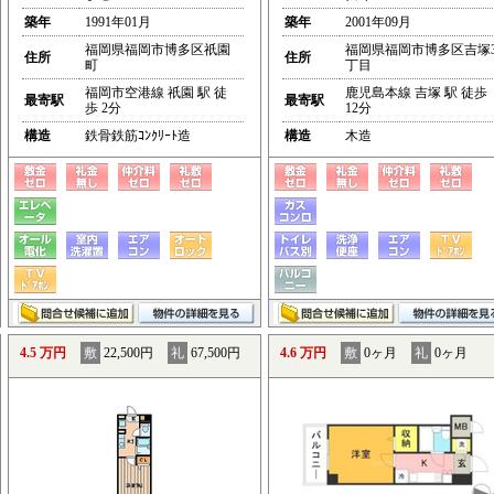
築年
1991年01月
築年
2001年09月
福岡県福岡市博多区祇園
福岡県福岡市博多区吉塚
住所
住所
町
丁目
福岡市空港線 祇園 駅 徒
鹿児島本線 吉塚 駅 徒歩
最寄駅
最寄駅
歩 2分
12分
構造
鉄骨鉄筋ｺﾝｸﾘｰﾄ造
構造
木造
4.5 万円
敷
22,500円
礼
67,500円
4.6 万円
敷
0ヶ月
礼
0ヶ月