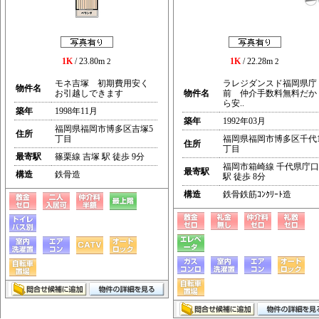
1K
/ 23.80m
1K
/ 22.28m
2
2
モネ吉塚 初期費用安く
ラレジダンスド福岡県庁
物件名
お引越しできます
物件名
前 仲介手数料無料だか
ら安..
築年
1998年11月
築年
1992年03月
福岡県福岡市博多区吉塚5
住所
丁目
福岡県福岡市博多区千代
住所
丁目
最寄駅
篠栗線 吉塚 駅 徒歩 9分
福岡市箱崎線 千代県庁口
最寄駅
構造
鉄骨造
駅 徒歩 8分
構造
鉄骨鉄筋ｺﾝｸﾘｰﾄ造