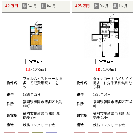
4.2 万円
敷
3ヶ月
礼
0ヶ月
4.25 万円
敷
0ヶ月
礼
1ヶ月
1K
/ 16.75m
1R
/ 18.00m
2
2
フォルムビストゥール博
ダイナコートベイサイド
物件名
多 初期費用安く！をモ
物件名
博多 仲介手数料無料な
ット..
ら初..
築年
1996年02月
築年
1991年04月
福岡県福岡市博多区上呉
福岡県福岡市博多区石城
住所
住所
服町
町
福岡市箱崎線 呉服町 駅
福岡市箱崎線 呉服町 駅
最寄駅
最寄駅
徒歩 3分
徒歩 10分
構造
鉄筋コンクリート造
構造
鉄筋コンクリート造