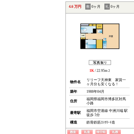
4.6 万円
敷
0ヶ月
礼
0ヶ月
1K
/ 22.95m
2
リリーフ天神東 家賃一
物件名
ヶ月分も安くなる！
築年
1988年04月
福岡県福岡市博多区対馬
住所
小路
福岡市空港線 中洲川端 駅
最寄駅
徒歩 5分
構造
鉄骨鉄筋ｺﾝｸﾘｰﾄ造