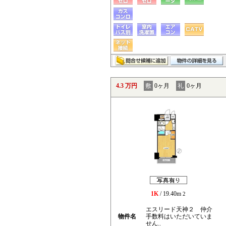
4.3 万円
敷
0ヶ月
礼
0ヶ月
1K
/ 19.40m
2
エスリード天神２ 仲介
物件名
手数料はいただいていま
せん..