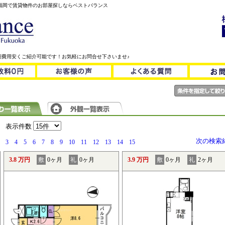
！福岡で賃貸物件のお部屋探しならベストバランス
期費用安くご紹介可能です！お気軽にお問合せ下さいませ♪
）
表示件数
次の検索
3
4
5
6
7
8
9
10
11
12
13
14
15
3.8 万円
敷
0ヶ月
礼
0ヶ月
3.9 万円
敷
0ヶ月
礼
2ヶ月