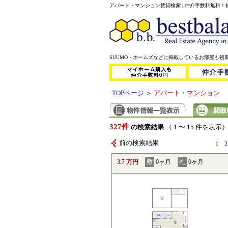
アパート・マンション賃貸検索 | 仲介手数料無料
SUUMO・ホームズなどに掲載しているお部屋も初
TOPページ
＞
アパート・マンション
327件
の検索結果
（ 1 〜 15 件を表示
前の検索結果
1
2
3.7 万円
敷
0ヶ月
礼
0ヶ月