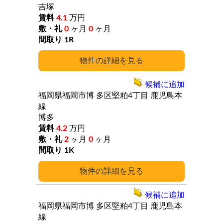
吉塚
4.1
万円
0
ヶ月
0
ヶ月
1R
詳細
候補に追加
福岡県福岡市博
多区堅粕4丁目
鹿児島本
線
博多
4.2
万円
2
ヶ月
0
ヶ月
1K
詳細
候補に追加
福岡県福岡市博
多区堅粕4丁目
鹿児島本
線