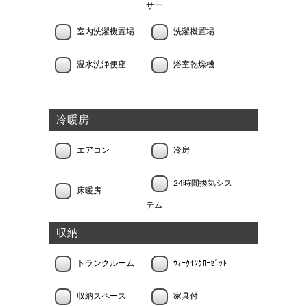
サー
室内洗濯機置場
洗濯機置場
温水洗浄便座
浴室乾燥機
冷暖房
エアコン
冷房
24時間換気シス
床暖房
テム
収納
トランクルーム
ｳｫｰｸｲﾝｸﾛｰｾﾞｯﾄ
収納スペース
家具付