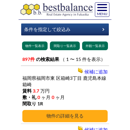
MENU
897件
の検索結果
（ 1 〜 15 件を表示）
候補に追加
福岡県福岡市東
区箱崎3丁目
鹿児島本線
箱崎
3.7
万円
0
ヶ月
0
ヶ月
1R
詳細