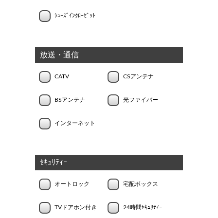
ｼｭｰｽﾞｲﾝｸﾛｰｾﾞｯﾄ
放送・通信
CATV
CSアンテナ
BSアンテナ
光ファイバー
インターネット
ｾｷｭﾘﾃｨｰ
オートロック
宅配ボックス
TVドアホン付き
24時間ｾｷｭﾘﾃｨｰ