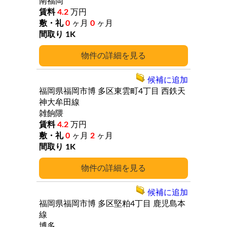
南福岡
4.2
万円
0
ヶ月
0
ヶ月
1K
詳細
候補に追加
福岡県福岡市博
多区東雲町4丁目
西鉄天
神大牟田線
雑餉隈
4.2
万円
0
ヶ月
2
ヶ月
1K
詳細
候補に追加
福岡県福岡市博
多区堅粕4丁目
鹿児島本
線
博多