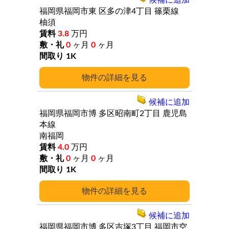
候補に追加
福岡県福岡市東
区多の津4丁目
篠栗線
柚須
3.8
万円
0
ヶ月
0
ヶ月
1K
詳細
候補に追加
福岡県福岡市博
多区昭南町2丁目
鹿児島
本線
南福岡
4.0
万円
0
ヶ月
0
ヶ月
1K
詳細
候補に追加
福岡県福岡市博
多区吉塚3丁目
福岡市空