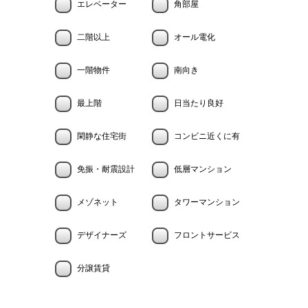
エレベーター
角部屋
二階以上
オール電化
一階物件
南向き
最上階
日当たり良好
閑静な住宅街
コンビニ近くに有
免振・耐震設計
低層マンション
メゾネット
タワーマンション
デザイナーズ
フロントサービス
分譲賃貸