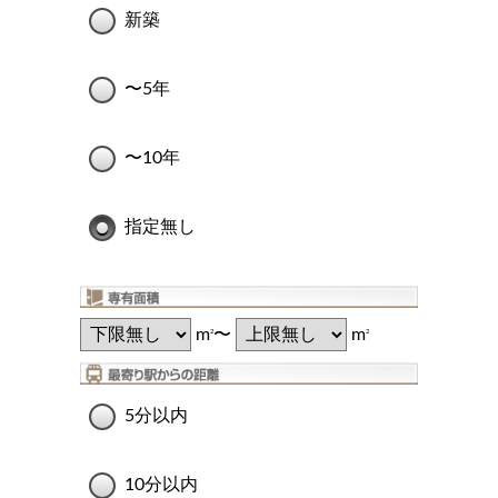
新築
〜5年
〜10年
指定無し
m
〜
m
2
2
5分以内
10分以内