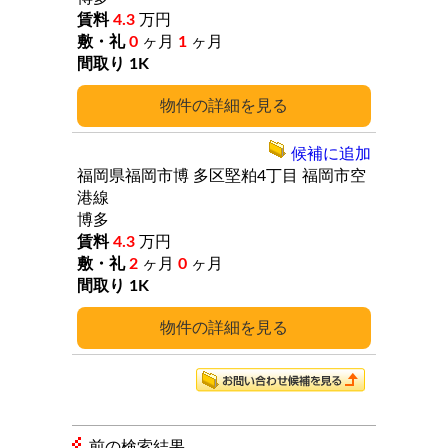
4.3
万円
0
ヶ月
1
ヶ月
1K
詳細
候補に追加
福岡県福岡市博
多区堅粕4丁目
福岡市空
港線
博多
4.3
万円
2
ヶ月
0
ヶ月
1K
詳細
前の検索結果