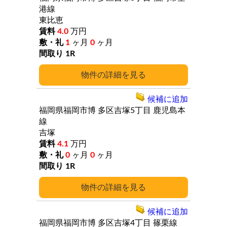
港線
東比恵
4.0
万円
1
ヶ月
0
ヶ月
1R
詳細
候補に追加
福岡県福岡市博
多区吉塚5丁目
鹿児島本
線
吉塚
4.1
万円
0
ヶ月
0
ヶ月
1R
詳細
候補に追加
福岡県福岡市博
多区吉塚4丁目
篠栗線