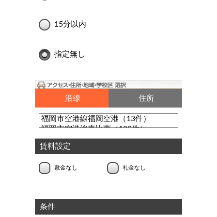
15分以内
指定無し
沿線
住所
賃料設定
敷金なし
礼金なし
条件