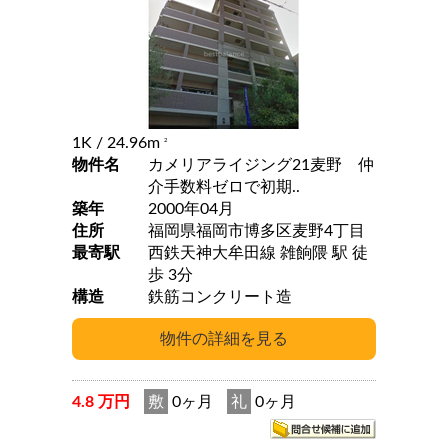
1K
/ 24.96m
2
物件名
カメリアライジング21麦野 仲
介手数料ゼロで初期..
築年
2000年04月
住所
福岡県福岡市博多区麦野4丁目
最寄駅
西鉄天神大牟田線 雑餉隈 駅 徒
歩 3分
構造
鉄筋コンクリート造
4.8 万円
敷
0ヶ月
礼
0ヶ月