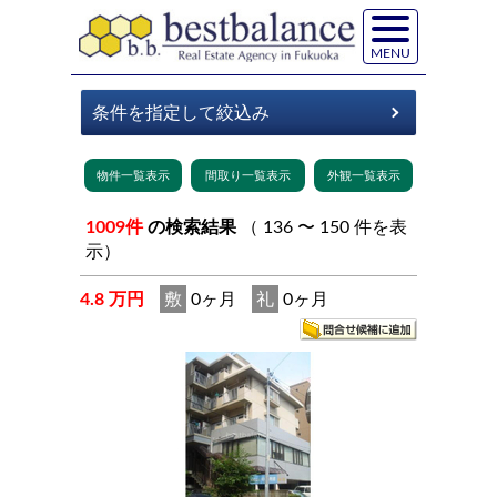
MENU
1009件
の検索結果
（ 136 〜 150 件を表
示）
4.8 万円
敷
0ヶ月
礼
0ヶ月