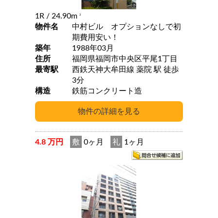
1R
/ 24.90m
2
物件名
中村ビル オプションなしで初
期費用安い！
築年
1988年03月
住所
福岡県福岡市中央区平尾1丁目
最寄駅
西鉄天神大牟田線 薬院 駅 徒歩
3分
構造
鉄筋コンクリート造
4.8 万円
敷
0ヶ月
礼
1ヶ月