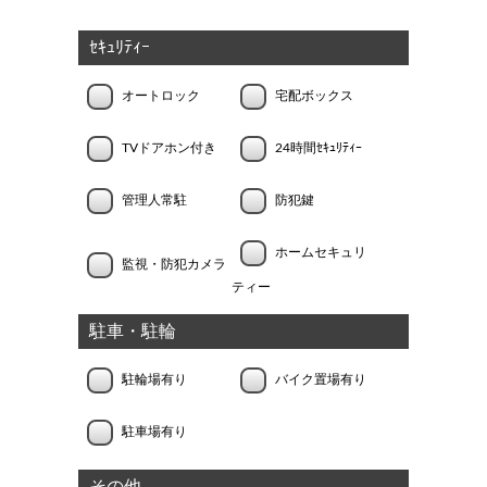
ｾｷｭﾘﾃｨｰ
オートロック
宅配ボックス
TVドアホン付き
24時間ｾｷｭﾘﾃｨｰ
管理人常駐
防犯鍵
ホームセキュリ
監視・防犯カメラ
ティー
駐車・駐輪
駐輪場有り
バイク置場有り
駐車場有り