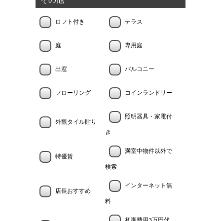
その他
ロフト付き
テラス
庭
専用庭
出窓
バルコニー
フローリング
コインランドリー
照明器具・家電付
外観タイル貼り
き
満室中物件以外で
特優賃
検索
インターネット無
店長おすすめ
料
初期費用3万円代