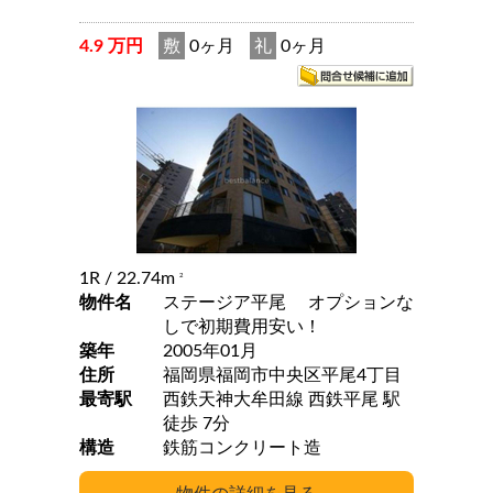
4.9 万円
敷
0ヶ月
礼
0ヶ月
1R
/ 22.74m
2
物件名
ステージア平尾 オプションな
しで初期費用安い！
築年
2005年01月
住所
福岡県福岡市中央区平尾4丁目
最寄駅
西鉄天神大牟田線 西鉄平尾 駅
徒歩 7分
構造
鉄筋コンクリート造