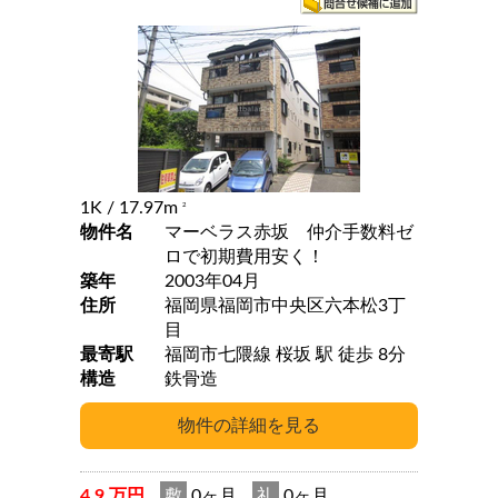
1K
/ 17.97m
2
物件名
マーベラス赤坂 仲介手数料ゼ
ロで初期費用安く！
築年
2003年04月
住所
福岡県福岡市中央区六本松3丁
目
最寄駅
福岡市七隈線 桜坂 駅 徒歩 8分
構造
鉄骨造
4.9 万円
敷
0ヶ月
礼
0ヶ月