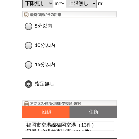
m
〜
m
2
2
5分以内
10分以内
15分以内
指定無し
沿線
住所