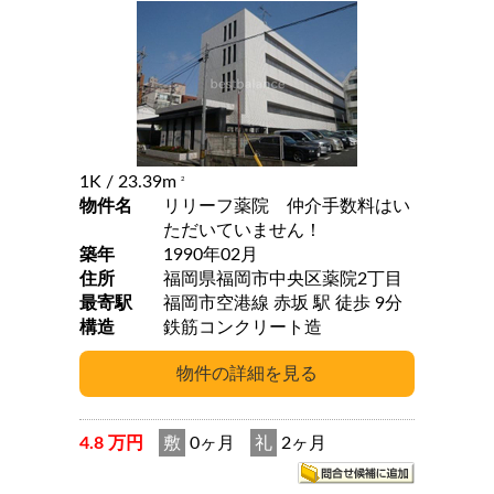
1K
/ 23.39m
2
物件名
リリーフ薬院 仲介手数料はい
ただいていません！
築年
1990年02月
住所
福岡県福岡市中央区薬院2丁目
最寄駅
福岡市空港線 赤坂 駅 徒歩 9分
構造
鉄筋コンクリート造
4.8 万円
敷
0ヶ月
礼
2ヶ月