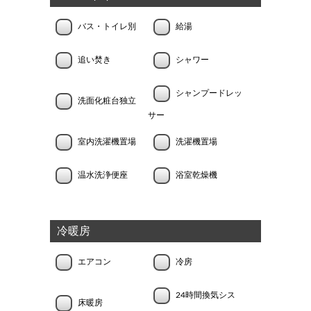
バス・トイレ別
給湯
追い焚き
シャワー
シャンプードレッ
洗面化粧台独立
サー
室内洗濯機置場
洗濯機置場
温水洗浄便座
浴室乾燥機
冷暖房
エアコン
冷房
24時間換気シス
床暖房