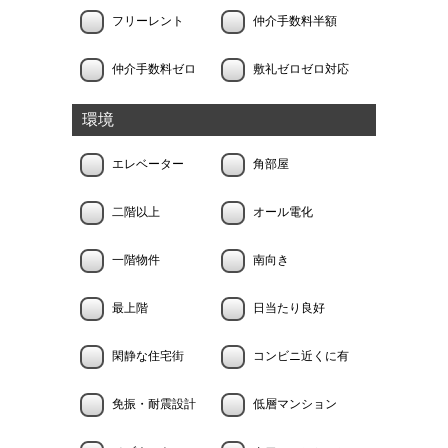
フリーレント
仲介手数料半額
仲介手数料ゼロ
敷礼ゼロゼロ対応
環境
エレベーター
角部屋
二階以上
オール電化
一階物件
南向き
最上階
日当たり良好
閑静な住宅街
コンビニ近くに有
免振・耐震設計
低層マンション