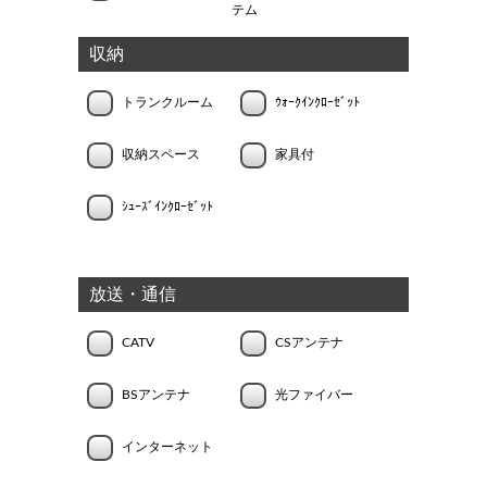
テム
収納
トランクルーム
ｳｫｰｸｲﾝｸﾛｰｾﾞｯﾄ
収納スペース
家具付
ｼｭｰｽﾞｲﾝｸﾛｰｾﾞｯﾄ
放送・通信
CATV
CSアンテナ
BSアンテナ
光ファイバー
インターネット