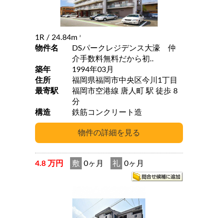
1R
/ 24.84m
2
物件名
DSパークレジデンス大濠 仲
介手数料無料だから初..
築年
1994年03月
住所
福岡県福岡市中央区今川1丁目
最寄駅
福岡市空港線 唐人町 駅 徒歩 8
分
構造
鉄筋コンクリート造
4.8 万円
敷
0ヶ月
礼
0ヶ月