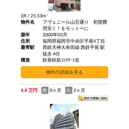
1R
/ 25.53m
2
物件名
アヴェニール山荘通り 初期費
用安く！をモットーに
築年
2000年03月
住所
福岡県福岡市中央区平尾4丁目
最寄駅
西鉄天神大牟田線 西鉄平尾 駅
徒歩 6分
構造
鉄骨鉄筋ｺﾝｸﾘｰﾄ造
4.8 万円
敷
0ヶ月
礼
2ヶ月