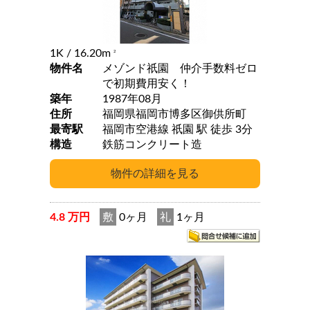
1K
/ 16.20m
2
物件名
メゾンド祇園 仲介手数料ゼロ
で初期費用安く！
築年
1987年08月
住所
福岡県福岡市博多区御供所町
最寄駅
福岡市空港線 祇園 駅 徒歩 3分
構造
鉄筋コンクリート造
4.8 万円
敷
0ヶ月
礼
1ヶ月