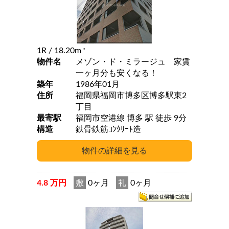
1R
/ 18.20m
2
物件名
メゾン・ド・ミラージュ 家賃
一ヶ月分も安くなる！
築年
1986年01月
住所
福岡県福岡市博多区博多駅東2
丁目
最寄駅
福岡市空港線 博多 駅 徒歩 9分
構造
鉄骨鉄筋ｺﾝｸﾘｰﾄ造
4.8 万円
敷
0ヶ月
礼
0ヶ月