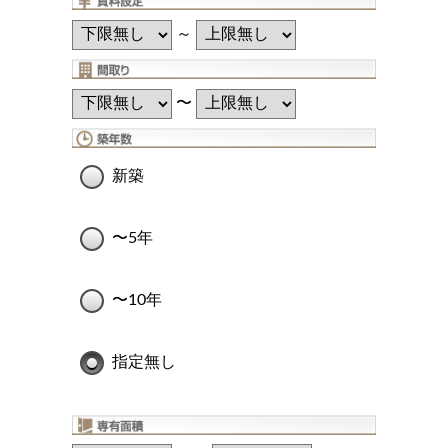
～
〜
新築
〜5年
〜10年
指定無し