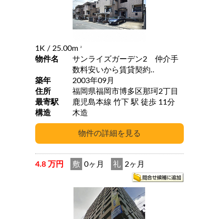
1K
/ 25.00m
2
物件名
サンライズガーデン2 仲介手
数料安いから賃貸契約..
築年
2003年09月
住所
福岡県福岡市博多区那珂2丁目
最寄駅
鹿児島本線 竹下 駅 徒歩 11分
構造
木造
4.8 万円
敷
0ヶ月
礼
2ヶ月