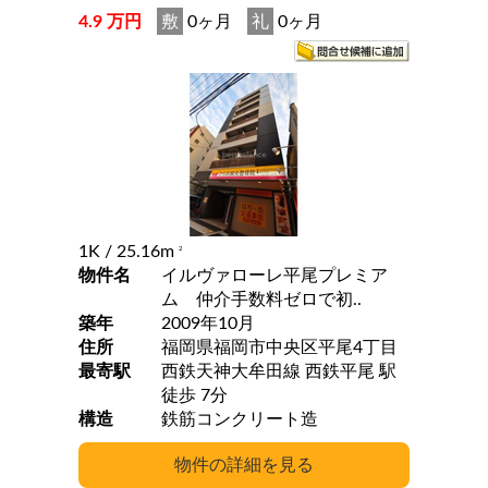
4.9 万円
敷
0ヶ月
礼
0ヶ月
1K
/ 25.16m
2
物件名
イルヴァローレ平尾プレミア
ム 仲介手数料ゼロで初..
築年
2009年10月
住所
福岡県福岡市中央区平尾4丁目
最寄駅
西鉄天神大牟田線 西鉄平尾 駅
徒歩 7分
構造
鉄筋コンクリート造