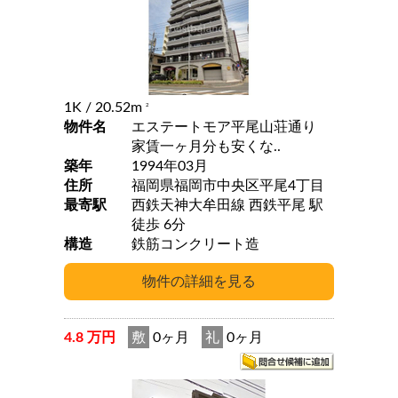
1K
/ 20.52m
2
物件名
エステートモア平尾山荘通り
家賃一ヶ月分も安くな..
築年
1994年03月
住所
福岡県福岡市中央区平尾4丁目
最寄駅
西鉄天神大牟田線 西鉄平尾 駅
徒歩 6分
構造
鉄筋コンクリート造
4.8 万円
敷
0ヶ月
礼
0ヶ月