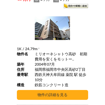
1K
/ 24.79m
2
物件名
ミリオーネシャトウ高砂 初期
費用を安くをモットー..
築年
2004年07月
住所
福岡県福岡市中央区高砂2丁目
最寄駅
西鉄天神大牟田線 薬院 駅 徒歩
10分
構造
鉄筋コンクリート造