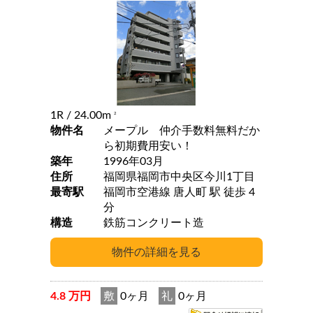
1R
/ 24.00m
2
物件名
メープル 仲介手数料無料だか
ら初期費用安い！
築年
1996年03月
住所
福岡県福岡市中央区今川1丁目
最寄駅
福岡市空港線 唐人町 駅 徒歩 4
分
構造
鉄筋コンクリート造
4.8 万円
敷
0ヶ月
礼
0ヶ月