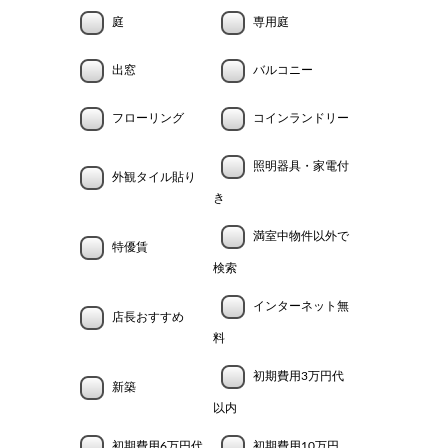
庭
専用庭
出窓
バルコニー
フローリング
コインランドリー
照明器具・家電付
外観タイル貼り
き
満室中物件以外で
特優賃
検索
インターネット無
店長おすすめ
料
初期費用3万円代
新築
以内
初期費用6万円代
初期費用10万円