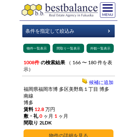
MENU
1008件
の検索結果
（ 166 〜 180 件を表
示）
候補に追加
福岡県福岡市博
多区美野島１丁目
博多
南線
博多
12.8
万円
0
ヶ月
1
ヶ月
2LDK
詳細