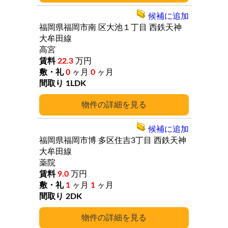
候補に追加
福岡県福岡市南
区大池１丁目
西鉄天神
大牟田線
高宮
22.3
万円
0
ヶ月
0
ヶ月
1LDK
詳細
候補に追加
福岡県福岡市博
多区住吉3丁目
西鉄天神
大牟田線
薬院
9.0
万円
1
ヶ月
1
ヶ月
2DK
詳細