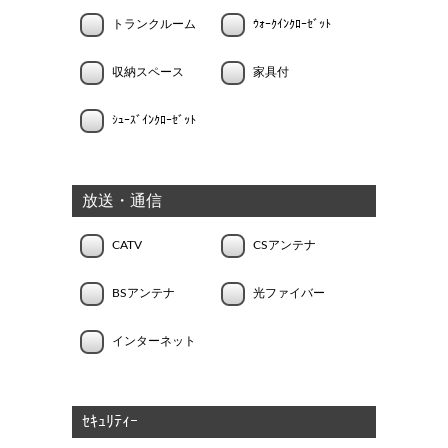
トランクルーム
ｳｫｰｸｲﾝｸﾛｰｾﾞｯﾄ
収納スペース
家具付
ｼｭｰｽﾞｲﾝｸﾛｰｾﾞｯﾄ
放送・通信
CATV
CSアンテナ
BSアンテナ
光ファイバー
インターネット
ｾｷｭﾘﾃｨｰ