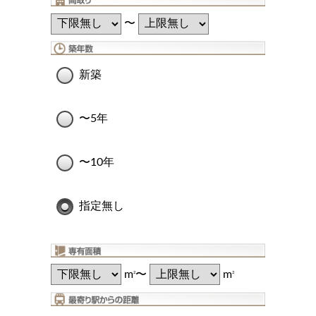
〜
新築
〜5年
〜10年
指定無し
m
〜
m
2
2