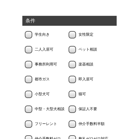
条件
学生向き
女性限定
二人入居可
ペット相談
事務所利用可
楽器相談
都市ガス
即入居可
小型犬可
猫可
中型・大型犬相談
保証人不要
フリーレント
仲介手数料半額
仲介手数料ゼロ
敷礼ゼロゼロ対応