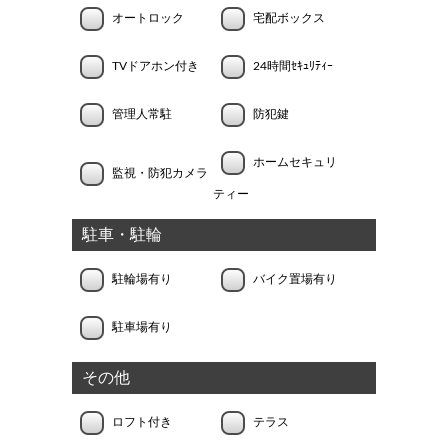
オートロック
宅配ボックス
TVドアホン付き
24時間ｾｷｭﾘﾃｨｰ
管理人常駐
防犯鍵
ホームセキュリ
監視・防犯カメラ
ティー
駐車・駐輪
駐輪場有り
バイク置場有り
駐車場有り
その他
ロフト付き
テラス