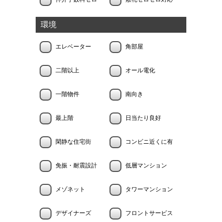
環境
エレベーター
角部屋
二階以上
オール電化
一階物件
南向き
最上階
日当たり良好
閑静な住宅街
コンビニ近くに有
免振・耐震設計
低層マンション
メゾネット
タワーマンション
デザイナーズ
フロントサービス