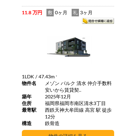
11.8 万円
敷
0ヶ月
礼
3ヶ月
1LDK
/ 47.43m
2
物件名
メゾン パルク 清水 仲介手数料
安いから賃貸契..
築年
2025年12月
住所
福岡県福岡市南区清水3丁目
最寄駅
西鉄天神大牟田線 高宮 駅 徒歩
12分
構造
鉄骨造