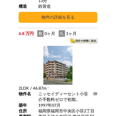
13分
構造
鉄骨造
6.8 万円
敷
0ヶ月
礼
1ヶ月
2LDK
/ 46.87m
2
物件名
ニッセイディーセント小笹 仲
介手数料ゼロで初期..
築年
1997年07月
住所
福岡県福岡市中央区小笹2丁目