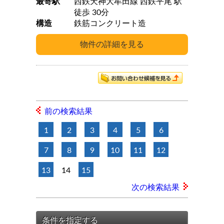
最寄駅
西鉄天神大牟田線 西鉄平尾 駅
徒歩 30分
構造
鉄筋コンクリート造
前の検索結果
1
2
3
4
5
6
7
8
9
10
11
12
13
14
15
次の検索結果