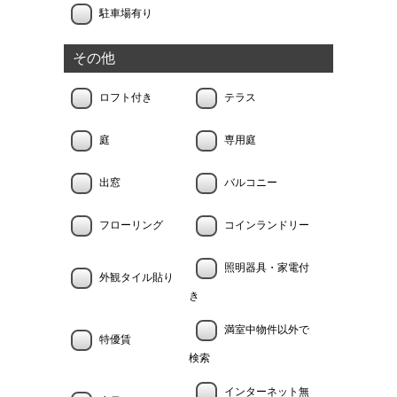
駐車場有り
その他
ロフト付き
テラス
庭
専用庭
出窓
バルコニー
フローリング
コインランドリー
照明器具・家電付
外観タイル貼り
き
満室中物件以外で
特優賃
検索
インターネット無