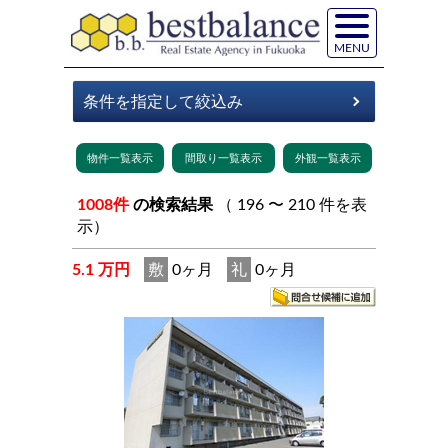
MENU
1008件
の検索結果
（ 196 〜 210 件を表
示）
5.1 万円
敷
0ヶ月
礼
0ヶ月