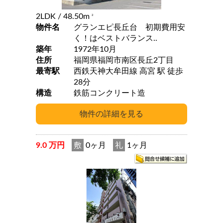
2LDK
/ 48.50m
2
物件名
グランエピ長丘台 初期費用安
く！はベストバランス..
築年
1972年10月
住所
福岡県福岡市南区長丘2丁目
最寄駅
西鉄天神大牟田線 高宮 駅 徒歩
28分
構造
鉄筋コンクリート造
9.0 万円
敷
0ヶ月
礼
1ヶ月