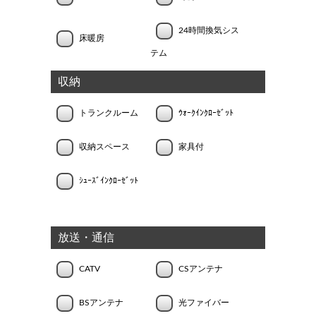
24時間換気シス
床暖房
テム
収納
トランクルーム
ｳｫｰｸｲﾝｸﾛｰｾﾞｯﾄ
収納スペース
家具付
ｼｭｰｽﾞｲﾝｸﾛｰｾﾞｯﾄ
放送・通信
CATV
CSアンテナ
BSアンテナ
光ファイバー