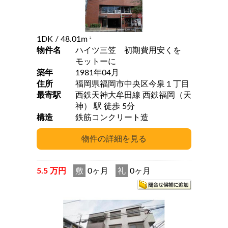
1DK
/ 48.01m
2
物件名
ハイツ三笠 初期費用安くを
モットーに
築年
1981年04月
住所
福岡県福岡市中央区今泉１丁目
最寄駅
西鉄天神大牟田線 西鉄福岡（天
神） 駅 徒歩 5分
構造
鉄筋コンクリート造
5.5 万円
敷
0ヶ月
礼
0ヶ月