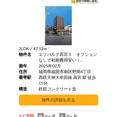
2LDK
/ 47.52m
2
物件名
エフパルク高宮Ⅱ オプション
なしで初期費用安い！..
築年
2025年02月
住所
福岡県福岡市南区野間4丁目
最寄駅
西鉄天神大牟田線 高宮 駅 徒歩
15分
構造
鉄筋コンクリート造
7.7 万円
敷
0ヶ月
礼
0ヶ月