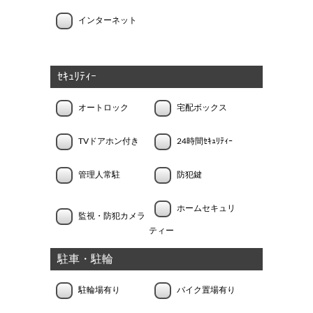
インターネット
ｾｷｭﾘﾃｨｰ
オートロック
宅配ボックス
TVドアホン付き
24時間ｾｷｭﾘﾃｨｰ
管理人常駐
防犯鍵
ホームセキュリ
監視・防犯カメラ
ティー
駐車・駐輪
駐輪場有り
バイク置場有り