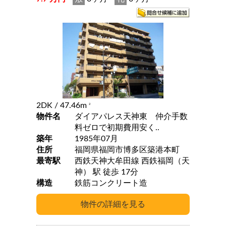
2DK
/ 47.46m
2
物件名
ダイアパレス天神東 仲介手数
料ゼロで初期費用安く..
築年
1985年07月
住所
福岡県福岡市博多区築港本町
最寄駅
西鉄天神大牟田線 西鉄福岡（天
神） 駅 徒歩 17分
構造
鉄筋コンクリート造