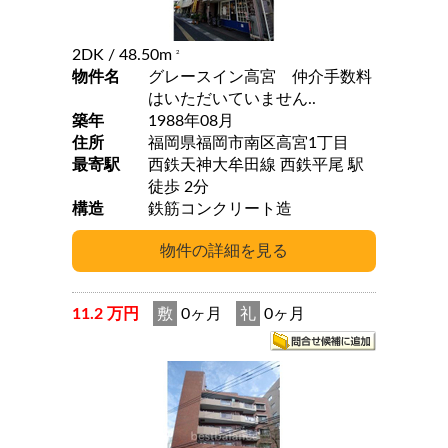
2DK
/ 48.50m
2
物件名
グレースイン高宮 仲介手数料
はいただいていません..
築年
1988年08月
住所
福岡県福岡市南区高宮1丁目
最寄駅
西鉄天神大牟田線 西鉄平尾 駅
徒歩 2分
構造
鉄筋コンクリート造
11.2 万円
敷
0ヶ月
礼
0ヶ月