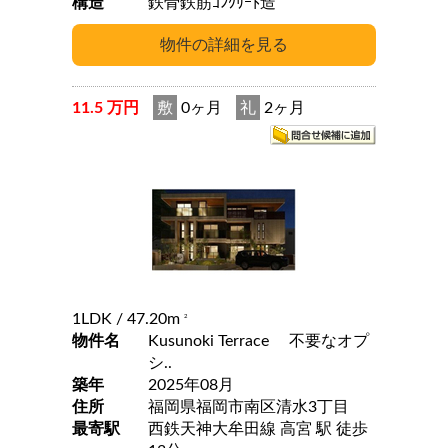
構造
鉄骨鉄筋ｺﾝｸﾘｰﾄ造
11.5 万円
敷
0ヶ月
礼
2ヶ月
1LDK
/ 47.20m
2
物件名
Kusunoki Terrace 不要なオプ
シ..
築年
2025年08月
住所
福岡県福岡市南区清水3丁目
最寄駅
西鉄天神大牟田線 高宮 駅 徒歩