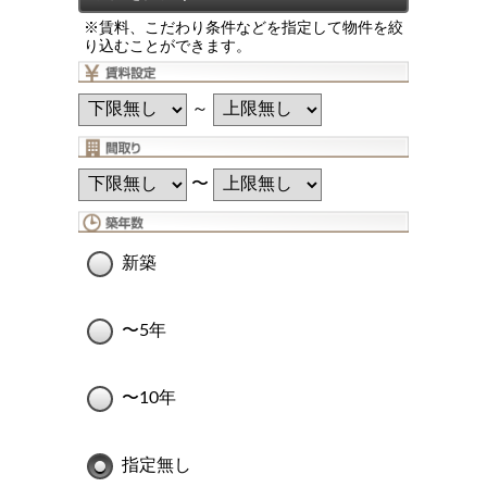
※賃料、こだわり条件などを指定して物件を絞
り込むことができます。
～
〜
新築
〜5年
〜10年
指定無し