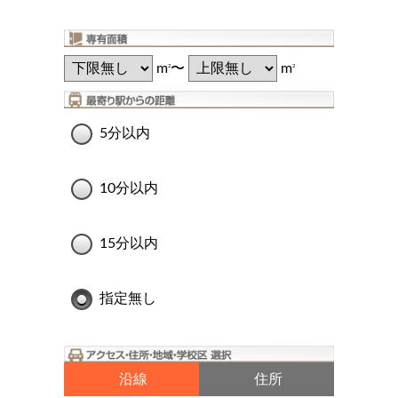
m
〜
m
2
2
5分以内
10分以内
15分以内
指定無し
沿線
住所