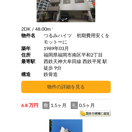
2DK
/ 48.00m
2
物件名
つるみハイツ 初期費用安くを
モットーに
築年
1989年03月
住所
福岡県福岡市南区平和2丁目
最寄駅
西鉄天神大牟田線 西鉄平尾 駅
徒歩 9分
構造
鉄骨造
6.8 万円
敷
1.5ヶ月
礼
0.5ヶ月