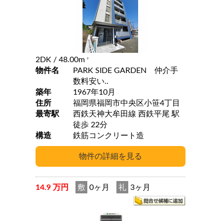
2DK
/ 48.00m
2
物件名
PARK SIDE GARDEN 仲介手
数料安い..
築年
1967年10月
住所
福岡県福岡市中央区小笹4丁目
最寄駅
西鉄天神大牟田線 西鉄平尾 駅
徒歩 22分
構造
鉄筋コンクリート造
14.9 万円
敷
0ヶ月
礼
3ヶ月