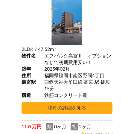
2LDK
/ 47.52m
2
物件名
エフパルク高宮Ⅱ オプション
なしで初期費用安い！
築年
2025年02月
住所
福岡県福岡市南区野間4丁目
最寄駅
西鉄天神大牟田線 高宮 駅 徒歩
15分
構造
鉄筋コンクリート造
11.0 万円
敷
0ヶ月
礼
2ヶ月