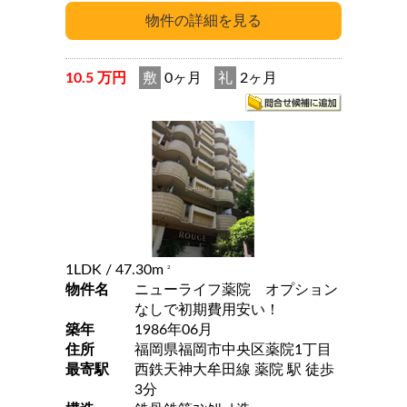
10.5 万円
敷
0ヶ月
礼
2ヶ月
1LDK
/ 47.30m
2
物件名
ニューライフ薬院 オプション
なしで初期費用安い！
築年
1986年06月
住所
福岡県福岡市中央区薬院1丁目
最寄駅
西鉄天神大牟田線 薬院 駅 徒歩
3分