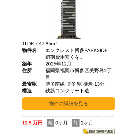
1LDK
/ 47.95m
2
物件名
エンクレスト博多PARKSIDE
初期費用安くを..
築年
2025年12月
住所
福岡県福岡市博多区美野島2丁
目
最寄駅
博多南線 博多 駅 徒歩 13分
構造
鉄筋コンクリート造
12.5 万円
敷
0ヶ月
礼
2ヶ月