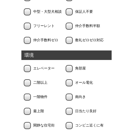
中型・大型犬相談
保証人不要
フリーレント
仲介手数料半額
仲介手数料ゼロ
敷礼ゼロゼロ対応
環境
エレベーター
角部屋
二階以上
オール電化
一階物件
南向き
最上階
日当たり良好
閑静な住宅街
コンビニ近くに有