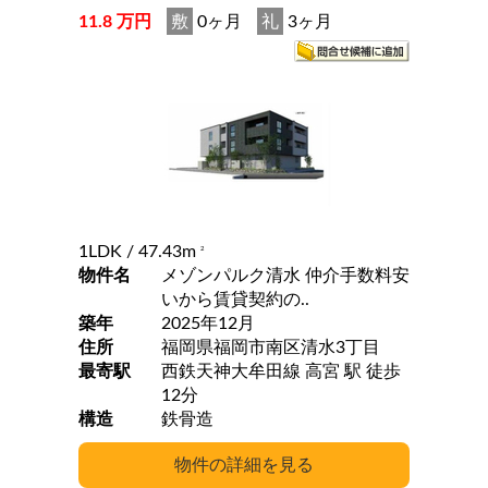
11.8 万円
敷
0ヶ月
礼
3ヶ月
1LDK
/ 47.43m
2
物件名
メゾンパルク清水 仲介手数料安
いから賃貸契約の..
築年
2025年12月
住所
福岡県福岡市南区清水3丁目
最寄駅
西鉄天神大牟田線 高宮 駅 徒歩
12分
構造
鉄骨造