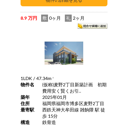
8.9 万円
敷
0ヶ月
礼
2ヶ月
1LDK
/ 47.34m
2
物件名
(仮称)麦野2丁目新築計画 初期
費用安く賢くお引..
築年
2025年01月
住所
福岡県福岡市博多区麦野2丁目
最寄駅
西鉄天神大牟田線 雑餉隈 駅 徒
歩 15分
構造
鉄骨造