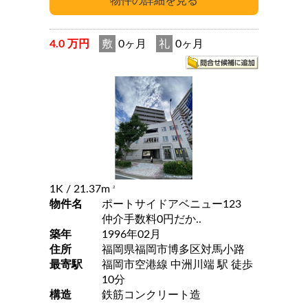
4.0 万円
敷
0ヶ月
礼
0ヶ月
1K
/ 21.37m
2
物件名
ポートサイドアベニュー123
仲介手数料0円だか..
築年
1996年02月
住所
福岡県福岡市博多区対馬小路
最寄駅
福岡市空港線 中洲川端 駅 徒歩
10分
構造
鉄筋コンクリート造