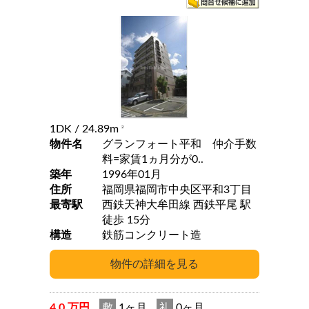
1DK
/ 24.89m
2
物件名
グランフォート平和 仲介手数
料=家賃1ヵ月分が0..
築年
1996年01月
住所
福岡県福岡市中央区平和3丁目
最寄駅
西鉄天神大牟田線 西鉄平尾 駅
徒歩 15分
構造
鉄筋コンクリート造
4.0 万円
敷
1ヶ月
礼
0ヶ月