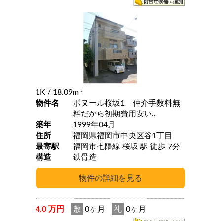
1K
/ 18.09m
2
物件名
ボヌール桜坂1 仲介手数料無
料だから初期費用安い..
築年
1999年04月
住所
福岡県福岡市中央区谷1丁目
最寄駅
福岡市七隈線 桜坂 駅 徒歩 7分
構造
鉄骨造
4.0 万円
敷
0ヶ月
礼
0ヶ月