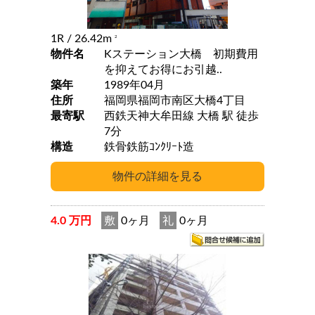
1R
/ 26.42m
2
物件名
Kステーション大橋 初期費用
を抑えてお得にお引越..
築年
1989年04月
住所
福岡県福岡市南区大橋4丁目
最寄駅
西鉄天神大牟田線 大橋 駅 徒歩
7分
構造
鉄骨鉄筋ｺﾝｸﾘｰﾄ造
4.0 万円
敷
0ヶ月
礼
0ヶ月