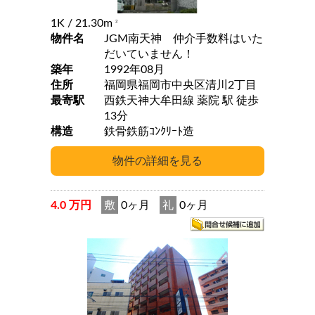
1K
/ 21.30m
2
物件名
JGM南天神 仲介手数料はいた
だいていません！
築年
1992年08月
住所
福岡県福岡市中央区清川2丁目
最寄駅
西鉄天神大牟田線 薬院 駅 徒歩
13分
構造
鉄骨鉄筋ｺﾝｸﾘｰﾄ造
4.0 万円
敷
0ヶ月
礼
0ヶ月