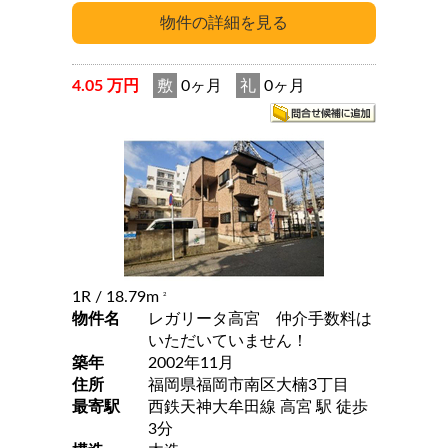
4.05 万円
敷
0ヶ月
礼
0ヶ月
1R
/ 18.79m
2
物件名
レガリータ高宮 仲介手数料は
いただいていません！
築年
2002年11月
住所
福岡県福岡市南区大楠3丁目
最寄駅
西鉄天神大牟田線 高宮 駅 徒歩
3分