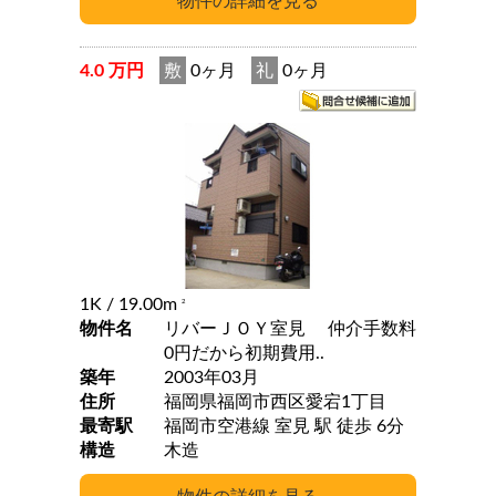
4.0 万円
敷
0ヶ月
礼
0ヶ月
1K
/ 19.00m
2
物件名
リバーＪＯＹ室見 仲介手数料
0円だから初期費用..
築年
2003年03月
住所
福岡県福岡市西区愛宕1丁目
最寄駅
福岡市空港線 室見 駅 徒歩 6分
構造
木造