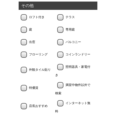
その他
ロフト付き
テラス
庭
専用庭
出窓
バルコニー
フローリング
コインランドリー
照明器具・家電付
外観タイル貼り
き
満室中物件以外で
特優賃
検索
インターネット無
店長おすすめ
料