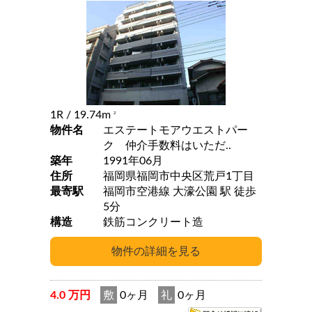
1R
/ 19.74m
2
物件名
エステートモアウエストパー
ク 仲介手数料はいただ..
築年
1991年06月
住所
福岡県福岡市中央区荒戸1丁目
最寄駅
福岡市空港線 大濠公園 駅 徒歩
5分
構造
鉄筋コンクリート造
4.0 万円
敷
0ヶ月
礼
0ヶ月