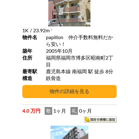
1K
/ 23.92m
2
物件名
papillon 仲介手数料無料だか
ら安い！
築年
2005年10月
住所
福岡県福岡市博多区昭南町2丁
目
最寄駅
鹿児島本線 南福岡 駅 徒歩 8分
構造
鉄骨造
4.0 万円
敷
1ヶ月
礼
0ヶ月