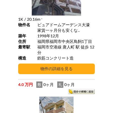
1K
/ 20.16m
2
物件名
ピュアドームアーデンス大濠
家賃一ヶ月分も安くな..
築年
1998年12月
住所
福岡県福岡市中央区鳥飼1丁目
最寄駅
福岡市空港線 唐人町 駅 徒歩 12
分
構造
鉄筋コンクリート造
4.0 万円
敷
0ヶ月
礼
0ヶ月