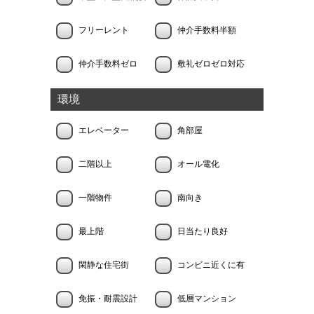
フリーレント
仲介手数料半額
仲介手数料ゼロ
敷礼ゼロゼロ対応
環境
エレベーター
角部屋
二階以上
オール電化
一階物件
南向き
最上階
日当たり良好
閑静な住宅街
コンビニ近くに有
免振・耐震設計
低層マンション