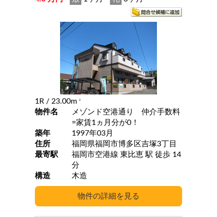
1R
/ 23.00m
2
物件名
メゾンド空港通り 仲介手数料
=家賃1ヵ月分が0！
築年
1997年03月
住所
福岡県福岡市博多区吉塚3丁目
最寄駅
福岡市空港線 東比恵 駅 徒歩 14
分
構造
木造