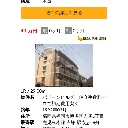
構造
木造
4.1 万円
敷
0ヶ月
礼
0ヶ月
1R
/ 29.00m
2
物件名
パピヨンヒルズ 仲介手数料ゼ
ロで初期費用安く！
築年
1992年03月
住所
福岡県福岡市博多区吉塚5丁目
最寄駅
鹿児島本線 吉塚 駅 徒歩 8分