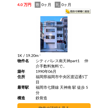
4.0 万円
敷
0ヶ月
礼
0ヶ月
1K
/ 19.20m
2
物件名
シティパレス南天神part1 仲
介手数料無料で..
築年
1990年06月
住所
福岡県福岡市中央区渡辺通5丁
目
最寄駅
福岡市七隈線 天神南 駅 徒歩 5
分
構造
鉄骨造