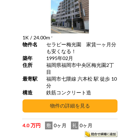
1K
/ 24.00m
2
物件名
セラピー梅光園 家賃一ヶ月分
も安くなる！
築年
1995年02月
住所
福岡県福岡市中央区梅光園2丁
目
最寄駅
福岡市七隈線 六本松 駅 徒歩 10
分
構造
鉄筋コンクリート造
4.0 万円
敷
0ヶ月
礼
0ヶ月