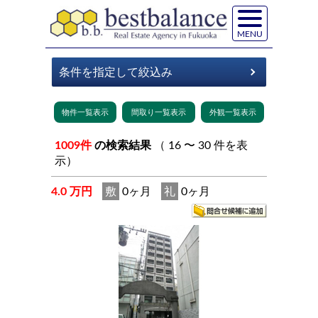
MENU
1009件
の検索結果
（ 16 〜 30 件を表
示）
4.0 万円
敷
0ヶ月
礼
0ヶ月