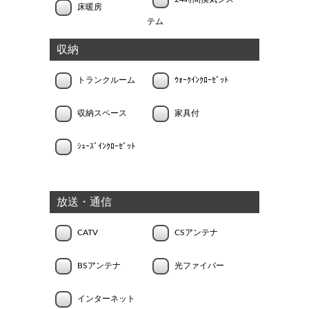
床暖房
テム
収納
トランクルーム
ｳｫｰｸｲﾝｸﾛｰｾﾞｯﾄ
収納スペース
家具付
ｼｭｰｽﾞｲﾝｸﾛｰｾﾞｯﾄ
放送・通信
CATV
CSアンテナ
BSアンテナ
光ファイバー
インターネット