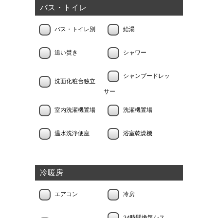
バス・トイレ
バス・トイレ別
給湯
追い焚き
シャワー
シャンプードレッ
洗面化粧台独立
サー
室内洗濯機置場
洗濯機置場
温水洗浄便座
浴室乾燥機
冷暖房
エアコン
冷房
24時間換気シス