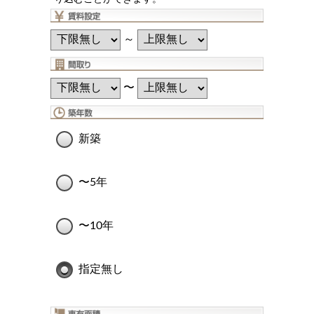
～
〜
新築
〜5年
〜10年
指定無し