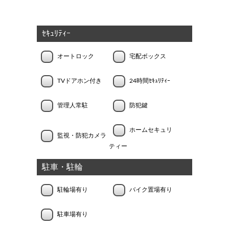
ｾｷｭﾘﾃｨｰ
オートロック
宅配ボックス
TVドアホン付き
24時間ｾｷｭﾘﾃｨｰ
管理人常駐
防犯鍵
ホームセキュリ
監視・防犯カメラ
ティー
駐車・駐輪
駐輪場有り
バイク置場有り
駐車場有り