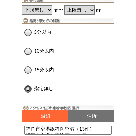
m
〜
m
2
2
5分以内
10分以内
15分以内
指定無し
沿線
住所