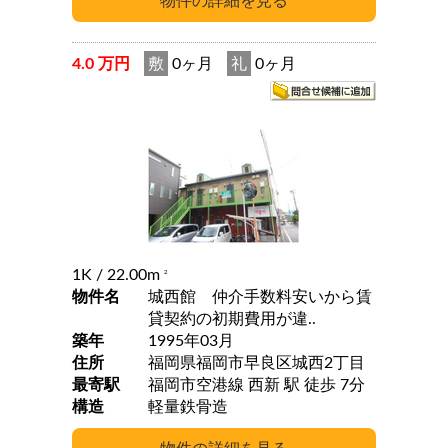
4.0 万円
敷
0ヶ月
礼
0ヶ月
1K
/ 22.00m
2
物件名
城西館 仲介手数料安いから賃
貸契約の初期費用が違..
築年
1995年03月
住所
福岡県福岡市早良区城西2丁目
最寄駅
福岡市空港線 西新 駅 徒歩 7分
構造
軽量鉄骨造