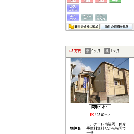
4.5 万円
敷
0ヶ月
礼
1ヶ月
1K
/ 25.02m
2
トルナーレ南福岡 仲介
物件名
手数料無料だから福岡で
一番..