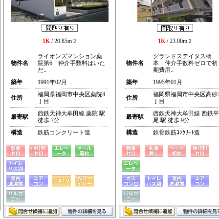
1K
/ 20.85m
1K
/ 23.00m
2
2
ライオンズマンション薬
グランドステイタス橋
物件名
院第6 仲介手数料はいた
物件名
本 仲介手数料ゼロで初
だ..
期費用..
築年
1991年02月
築年
1995年01月
福岡県福岡市中央区薬院4
福岡県福岡市中央区高砂
住所
住所
丁目
丁目
西鉄天神大牟田線 薬院 駅
西鉄天神大牟田線 西鉄平
最寄駅
最寄駅
徒歩 7分
尾 駅 徒歩 9分
構造
鉄筋コンクリート造
構造
鉄骨鉄筋ｺﾝｸﾘｰﾄ造