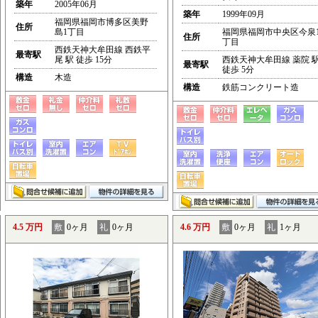
築年
2005年06月
築年
1999年09月
福岡県福岡市博多区美野
住所
島1丁目
福岡県福岡市中央区今泉
住所
丁目
西鉄天神大牟田線 西鉄平
最寄駅
尾 駅 徒歩 15分
西鉄天神大牟田線 薬院 
最寄駅
徒歩 5分
構造
木造
構造
鉄筋コンクリート造
4.5 万円
敷
0ヶ月
礼
0ヶ月
4.6 万円
敷
0ヶ月
礼
1ヶ月