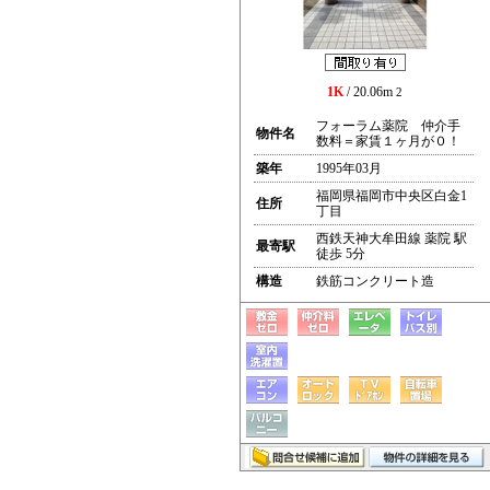
1K
/ 20.06m
2
フォーラム薬院 仲介手
物件名
数料＝家賃１ヶ月が０！
築年
1995年03月
福岡県福岡市中央区白金1
住所
丁目
西鉄天神大牟田線 薬院 駅
最寄駅
徒歩 5分
構造
鉄筋コンクリート造