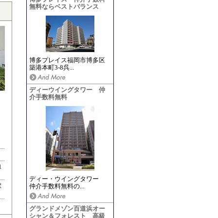
無料ならベストバランス
博多プレイス福岡市博多区
築港本町3-8呉...
ディーウイングタワー 仲
介手数料無料
1
ディー・ウイングタワー
駅
仲介手数料無料の...
グランドメゾン百道浜オー
シャン＆フォレスト 高級