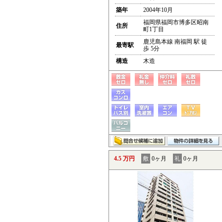
築年
2004年10月
福岡県福岡市博多区昭南
住所
町1丁目
鹿児島本線 南福岡 駅 徒
最寄駅
歩 5分
構造
木造
4.5 万円
敷
0ヶ月
礼
0ヶ月