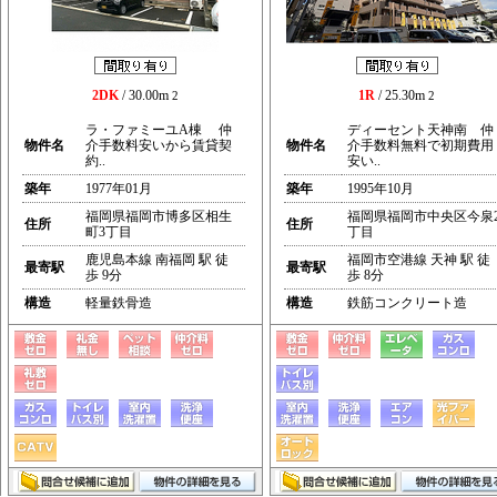
2DK
/ 30.00m
1R
/ 25.30m
2
2
ラ・ファミーユA棟 仲
ディーセント天神南 仲
物件名
介手数料安いから賃貸契
物件名
介手数料無料で初期費用
約..
安い..
築年
1977年01月
築年
1995年10月
福岡県福岡市博多区相生
福岡県福岡市中央区今泉
住所
住所
町3丁目
丁目
鹿児島本線 南福岡 駅 徒
福岡市空港線 天神 駅 徒
最寄駅
最寄駅
歩 9分
歩 8分
構造
軽量鉄骨造
構造
鉄筋コンクリート造