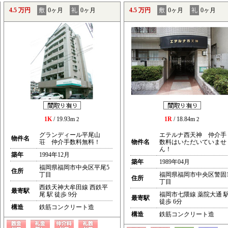
4.5 万円
敷
0ヶ月
礼
0ヶ月
4.5 万円
敷
0ヶ月
礼
0ヶ月
1K
/ 19.93m
1R
/ 18.84m
2
2
グランディール平尾山
エテルナ西天神 仲介手
物件名
荘 仲介手数料無料！
物件名
数料はいただいていませ
ん！
築年
1994年12月
築年
1989年04月
福岡県福岡市中央区平尾5
住所
丁目
福岡県福岡市中央区警固
住所
丁目
西鉄天神大牟田線 西鉄平
最寄駅
尾 駅 徒歩 9分
福岡市七隈線 薬院大通 
最寄駅
徒歩 6分
構造
鉄筋コンクリート造
構造
鉄筋コンクリート造