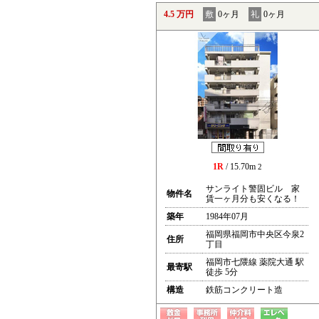
4.5 万円
敷
0ヶ月
礼
0ヶ月
1R
/ 15.70m
2
サンライト警固ビル 家
物件名
賃一ヶ月分も安くなる！
築年
1984年07月
福岡県福岡市中央区今泉2
住所
丁目
福岡市七隈線 薬院大通 駅
最寄駅
徒歩 5分
構造
鉄筋コンクリート造