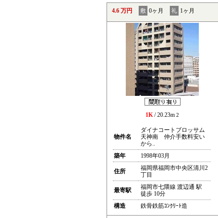
4.6 万円
敷
0ヶ月
礼
1ヶ月
1K
/ 20.23m
2
ダイナコートブロッサム
物件名
天神南 仲介手数料安い
から..
築年
1998年03月
福岡県福岡市中央区清川2
住所
丁目
福岡市七隈線 渡辺通 駅
最寄駅
徒歩 10分
構造
鉄骨鉄筋ｺﾝｸﾘｰﾄ造