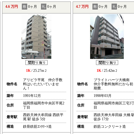
4.6 万円
敷
0ヶ月
礼
0ヶ月
4.7 万円
敷
0ヶ月
礼
0ヶ月
1K
/ 25.27m
1K
/ 25.42m
2
2
アリビラ平尾 仲介手数
ブライトハーツ大橋南
物件名
料はいただいていませ
物件名
仲介手数料無料だから初
ん！
期費..
築年
1991年12月
築年
1998年03月
福岡県福岡市中央区平尾2
福岡県福岡市南区三宅3
住所
住所
丁目
目
西鉄天神大牟田線 西鉄平
西鉄天神大牟田線 大橋 
最寄駅
最寄駅
尾 駅 徒歩 5分
徒歩 17分
構造
鉄骨鉄筋ｺﾝｸﾘｰﾄ造
構造
鉄筋コンクリート造