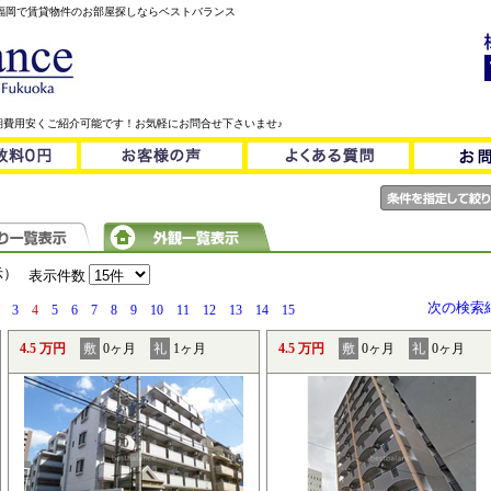
！福岡で賃貸物件のお部屋探しならベストバランス
期費用安くご紹介可能です！お気軽にお問合せ下さいませ♪
示）
表示件数
次の検索
3
4
5
6
7
8
9
10
11
12
13
14
15
4.5 万円
敷
0ヶ月
礼
1ヶ月
4.5 万円
敷
0ヶ月
礼
0ヶ月