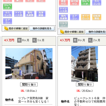
4.5 万円
敷
0ヶ月
礼
1ヶ月
4.5 万円
敷
0ヶ月
礼
2ヶ月
1K
/ 18.01m
1K
/ 20.82m
2
2
リブレア美野島B棟 家
ビュークレスト今泉 仲
物件名
賃一ヶ月分も安くなる！
物件名
介手数料ゼロで初期費用
安く..