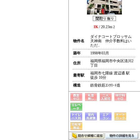
1K
/ 20.23m
2
ダイナコートブロッサム
物件名
天神南 仲介手数料はい
ただ..
築年
1998年03月
福岡県福岡市中央区清川2
住所
丁目
福岡市七隈線 渡辺通 駅
最寄駅
徒歩 10分
構造
鉄骨鉄筋ｺﾝｸﾘｰﾄ造