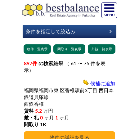
MENU
897件
の検索結果
（ 61 〜 75 件を表
示）
候補に追加
福岡県福岡市東
区香椎駅前3丁目
西日本
鉄道貝塚線
西鉄香椎
5.2
万円
0
ヶ月
1
ヶ月
1K
詳細