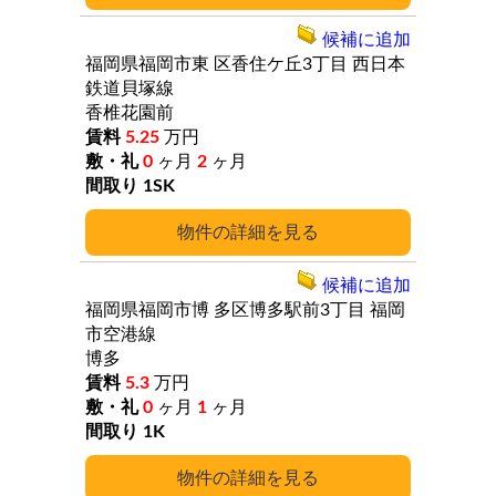
候補に追加
福岡県福岡市東
区香住ケ丘3丁目
西日本
鉄道貝塚線
香椎花園前
5.25
万円
0
ヶ月
2
ヶ月
1SK
詳細
候補に追加
福岡県福岡市博
多区博多駅前3丁目
福岡
市空港線
博多
5.3
万円
0
ヶ月
1
ヶ月
1K
詳細