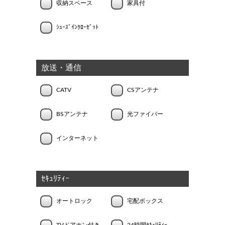
収納スペース
家具付
ｼｭｰｽﾞｲﾝｸﾛｰｾﾞｯﾄ
放送・通信
CATV
CSアンテナ
BSアンテナ
光ファイバー
インターネット
ｾｷｭﾘﾃｨｰ
オートロック
宅配ボックス