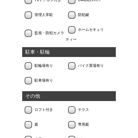
TVドアホン付き
24時間ｾｷｭﾘﾃｨｰ
管理人常駐
防犯鍵
ホームセキュリ
監視・防犯カメラ
ティー
駐車・駐輪
駐輪場有り
バイク置場有り
駐車場有り
その他
ロフト付き
テラス
庭
専用庭