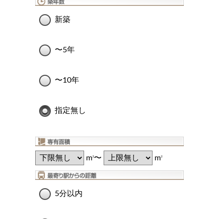
新築
〜5年
〜10年
指定無し
m
〜
m
2
2
5分以内