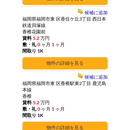
候補に追加
福岡県福岡市東
区香住ケ丘3丁目
西日本
鉄道貝塚線
香椎花園前
5.2
万円
0
ヶ月
1
ヶ月
1K
詳細
候補に追加
福岡県福岡市東
区香椎駅東2丁目
鹿児島
本線
香椎
5.2
万円
0
ヶ月
1
ヶ月
1K
詳細