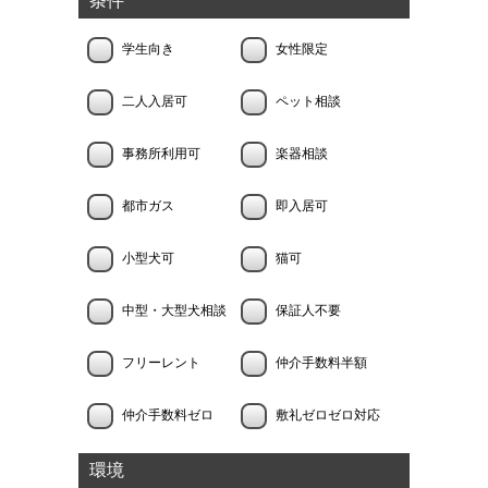
条件
学生向き
女性限定
二人入居可
ペット相談
事務所利用可
楽器相談
都市ガス
即入居可
小型犬可
猫可
中型・大型犬相談
保証人不要
フリーレント
仲介手数料半額
仲介手数料ゼロ
敷礼ゼロゼロ対応
環境