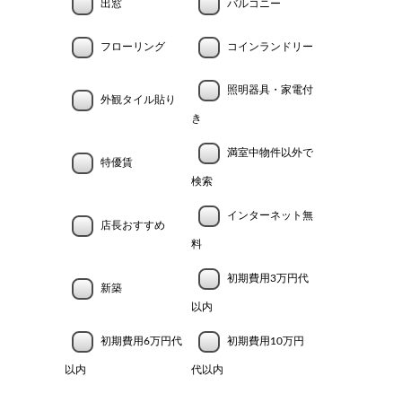
出窓
バルコニー
フローリング
コインランドリー
照明器具・家電付
外観タイル貼り
き
満室中物件以外で
特優賃
検索
インターネット無
店長おすすめ
料
初期費用3万円代
新築
以内
初期費用6万円代
初期費用10万円
以内
代以内