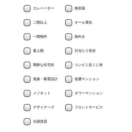
エレベーター
角部屋
二階以上
オール電化
一階物件
南向き
最上階
日当たり良好
閑静な住宅街
コンビニ近くに有
免振・耐震設計
低層マンション
メゾネット
タワーマンション
デザイナーズ
フロントサービス
分譲賃貸