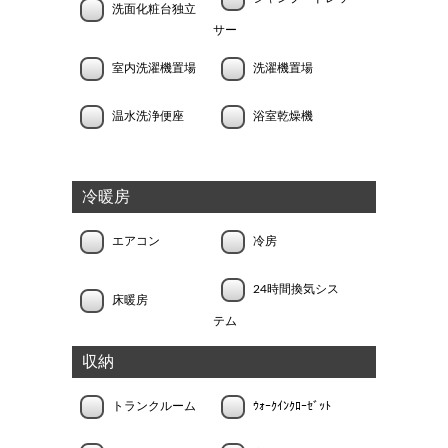
洗面化粧台独立
サー
室内洗濯機置場
洗濯機置場
温水洗浄便座
浴室乾燥機
冷暖房
エアコン
冷房
24時間換気シス
床暖房
テム
収納
トランクルーム
ｳｫｰｸｲﾝｸﾛｰｾﾞｯﾄ