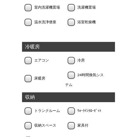
室内洗濯機置場
洗濯機置場
温水洗浄便座
浴室乾燥機
冷暖房
エアコン
冷房
24時間換気シス
床暖房
テム
収納
トランクルーム
ｳｫｰｸｲﾝｸﾛｰｾﾞｯﾄ
収納スペース
家具付