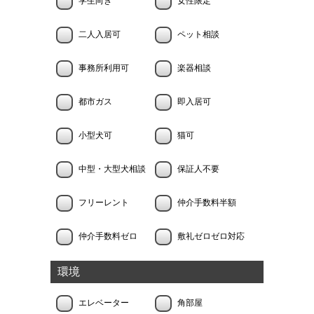
学生向き
女性限定
二人入居可
ペット相談
事務所利用可
楽器相談
都市ガス
即入居可
小型犬可
猫可
中型・大型犬相談
保証人不要
フリーレント
仲介手数料半額
仲介手数料ゼロ
敷礼ゼロゼロ対応
環境
エレベーター
角部屋