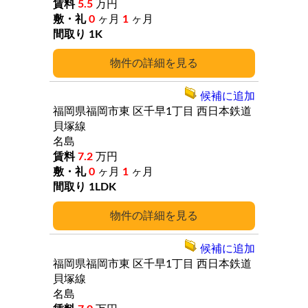
5.5
万円
0
ヶ月
1
ヶ月
1K
詳細
候補に追加
福岡県福岡市東
区千早1丁目
西日本鉄道
貝塚線
名島
7.2
万円
0
ヶ月
1
ヶ月
1LDK
詳細
候補に追加
福岡県福岡市東
区千早1丁目
西日本鉄道
貝塚線
名島