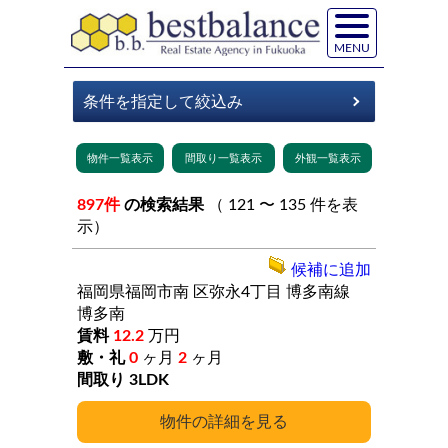
MENU
897件
の検索結果
（ 121 〜 135 件を表
示）
候補に追加
福岡県福岡市南
区弥永4丁目
博多南線
博多南
12.2
万円
0
ヶ月
2
ヶ月
3LDK
詳細