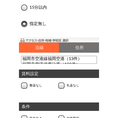
15分以内
指定無し
沿線
住所
賃料設定
敷金なし
礼金なし
条件