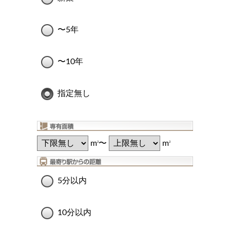
〜5年
〜10年
指定無し
m
〜
m
2
2
5分以内
10分以内