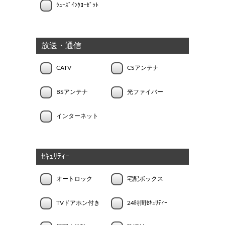
ｼｭｰｽﾞｲﾝｸﾛｰｾﾞｯﾄ
放送・通信
CATV
CSアンテナ
BSアンテナ
光ファイバー
インターネット
ｾｷｭﾘﾃｨｰ
オートロック
宅配ボックス
TVドアホン付き
24時間ｾｷｭﾘﾃｨｰ