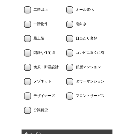
二階以上
オール電化
一階物件
南向き
最上階
日当たり良好
閑静な住宅街
コンビニ近くに有
免振・耐震設計
低層マンション
メゾネット
タワーマンション
デザイナーズ
フロントサービス
分譲賃貸