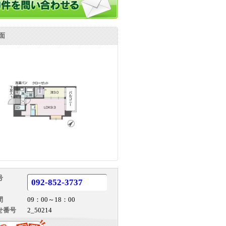
面
号
092-852-3737
間
09：00～18：00
せ番号
2_50214