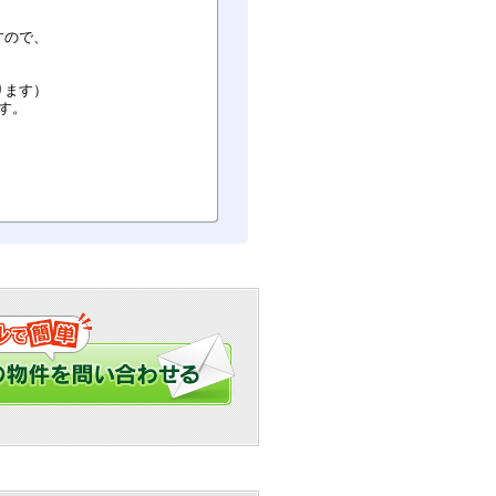
すので、
ります）
す。