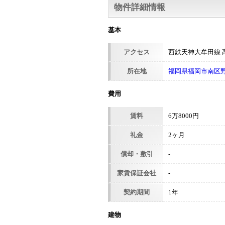
物件詳細情報
基本
アクセス
西鉄天神大牟田線 高
所在地
福岡県福岡市南区野間
費用
賃料
6万8000円
礼金
2ヶ月
償却・敷引
-
家賃保証会社
-
契約期間
1年
建物