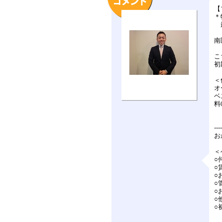
【
＊
最
南
こ
初
＜
オ
ベ
料
---
お
＜
○
○
○
○
○
○
○