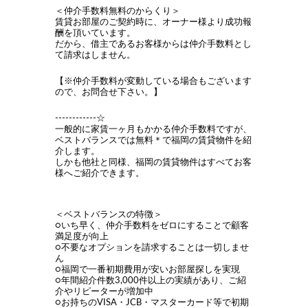
＜仲介手数料無料のからくり＞
賃貸お部屋のご契約時に、オーナー様より成功報
酬を頂いています。
だから、借主であるお客様からは仲介手数料とし
て請求はしません。
【※仲介手数料が変動している場合もございます
ので、お問合せ下さい。】
------------☆
一般的に家賃一ヶ月もかかる仲介手数料ですが、
ベストバランスでは無料＊で福岡の賃貸物件を紹
介します。
しかも他社と同様、福岡の賃貸物件はすべてお客
様へご紹介できます。
＜ベストバランスの特徴＞
○いち早く、仲介手数料をゼロにすることで顧客
満足度が向上
○不要なオプションを請求することは一切しませ
ん
○福岡で一番初期費用が安いお部屋探しを実現
○年間紹介件数3,000件以上の実績があり、ご紹
介やリピーターが増加中
○お持ちのVISA・JCB・マスターカード等で初期