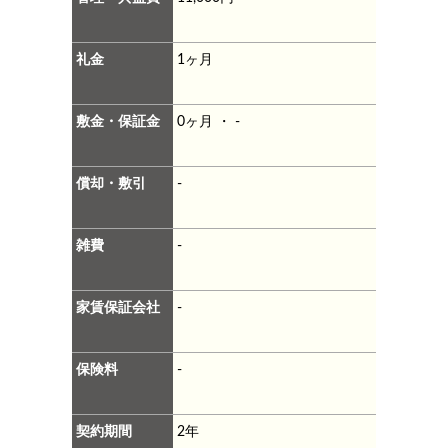
礼金
1ヶ月
敷金・保証金
0ヶ月 ・ -
償却・敷引
-
雑費
-
家賃保証会社
-
保険料
-
契約期間
2年