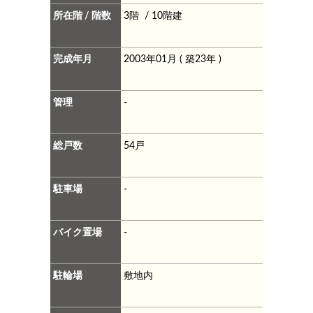
所在階 / 階数
3階 / 10階建
完成年月
2003年01月 ( 築23年 )
管理
-
総戸数
54戸
駐車場
-
バイク置場
-
駐輪場
敷地内