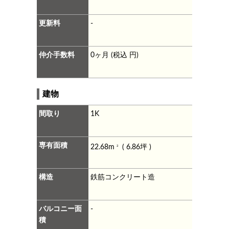
更新料
-
仲介手数料
0ヶ月 (税込 円)
建物
間取り
1K
専有面積
22.68m
( 6.86坪 )
2
構造
鉄筋コンクリート造
バルコニー面
-
積