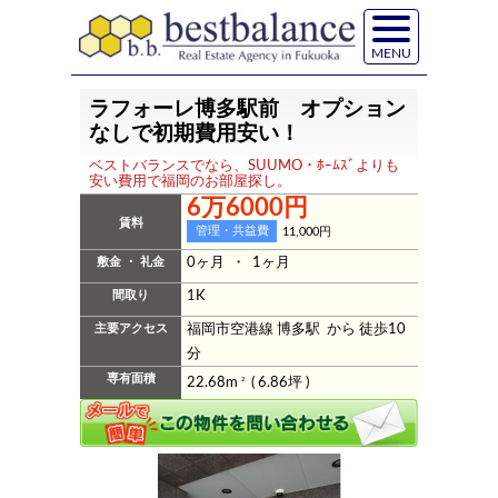
MENU
ラフォーレ博多駅前 オプション
なしで初期費用安い！
ベストバランスでなら、SUUMO・ﾎｰﾑｽﾞよりも
安い費用で福岡のお部屋探し。
6万6000円
賃料
管理・共益費
11,000円
敷金 ・ 礼金
0ヶ月 ・ 1ヶ月
間取り
1K
主要アクセス
福岡市空港線 博多駅 から 徒歩10
分
専有面積
22.68m
2
( 6.86坪 )