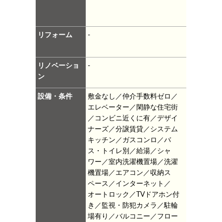
リフォーム
-
リノベーショ
-
ン
設備・条件
敷金なし／仲介手数料ゼロ／
エレベーター／閑静な住宅街
／コンビニ近くに有／デザイ
ナーズ／分譲賃貸／システム
キッチン／ガスコンロ／バ
ス・トイレ別／給湯／シャ
ワー／室内洗濯機置場／洗濯
機置場／エアコン／収納ス
ペース／インターネット／
オートロック／TVドアホン付
き／監視・防犯カメラ／駐輪
場有り／バルコニー／フロー