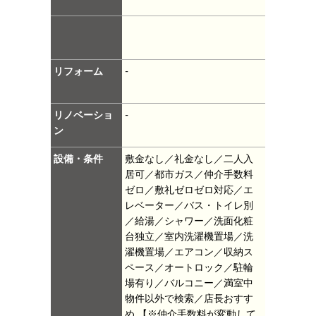
リフォーム
-
リノベーショ
-
ン
設備・条件
敷金なし／礼金なし／二人入
居可／都市ガス／仲介手数料
ゼロ／敷礼ゼロゼロ対応／エ
レベーター／バス・トイレ別
／給湯／シャワー／洗面化粧
台独立／室内洗濯機置場／洗
濯機置場／エアコン／収納ス
ペース／オートロック／駐輪
場有り／バルコニー／満室中
物件以外で検索／店長おすす
め
【※仲介手数料が変動して