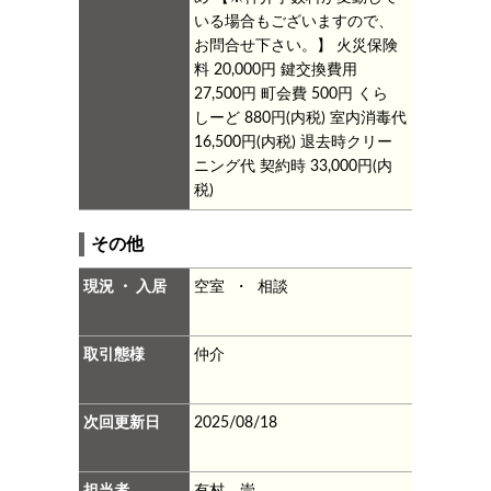
いる場合もございますので、
お問合せ下さい。】
火災保険
料
20,000円
鍵交換費用
27,500円
町会費
500円
くら
しーど
880円(内税)
室内消毒代
16,500円(内税)
退去時クリー
ニング代
契約時 33,000円(内
税)
その他
現況 ・ 入居
空室 ・ 相談
取引態様
仲介
次回更新日
2025/08/18
担当者
有村 崇