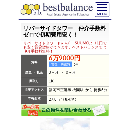
MENU
リバーサイドタワー 仲介手数料
ゼロで初期費用安く！
リバーサイドタワーもﾎｰﾑｽﾞ・SUUMOより1円で
も安く賃貸契約ができます。ベストバランスでは
仲介手数料無料！
6万9000円
賃料
管理・共益費
0円
敷金 ・ 礼金
0ヶ月 ・ 0ヶ月
間取り
1K
主要アクセス
福岡市空港線 祇園駅 から 徒歩6分
専有面積
27.8m
2
( 8.4坪 )