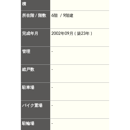
積
所在階 / 階数
6階 / 9階建
完成年月
2002年09月 ( 築23年 )
管理
-
総戸数
-
駐車場
-
バイク置場
-
駐輪場
-