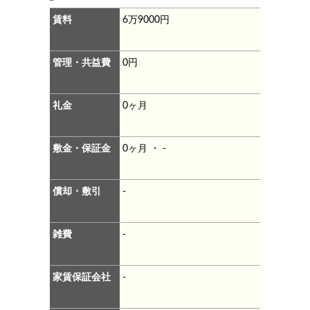
賃料
6万9000円
管理・共益費
0円
礼金
0ヶ月
敷金・保証金
0ヶ月 ・ -
償却・敷引
-
雑費
-
家賃保証会社
-