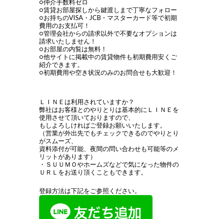
○仲介手数料ゼロ
○賃貸お部屋探しから鍵渡しまで丁寧なフォロー
○お持ちのVISA・JCB・マスターカード等で初期
費用のお支払可！
○管理会社からの請求以外で不要なオプションは
請求いたしません！
○お部屋の内覧は無料！
○他サイトに掲載中の賃貸物件も初期費用安くご
紹介できます。
○初期費用や空き状況のみのお問合せも大歓迎！
ＬＩＮＥは利用されていますか？
弊社はお客様とのやりとりは基本的にＬＩＮＥを
使用させて頂いておりますので、
もしよろしければご登録お願いいたします。
（営業が外出先でもチェックできるのでやりとり
がスムーズ、
資料添付が可能、夜間の問い合わせも可能等のメ
リットがあります）
・ＳＵＵＭＯやホームズなどで気になった物件の
ＵＲＬをお送り頂くこともできます。
登録方法は下記をご参照ください。