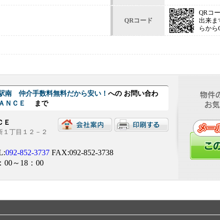
QRコ
QRコード
出来ま
らから
駅南 仲介手数料無料だから安い！
への お問い合わ
ＬＡＮＣＥ
まで
ＮＣＥ
西新１丁目１２－２
L:
092-852-3737
FAX:092-852-3738
：00～18：00