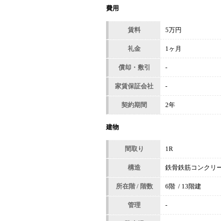
費用
賃料
5万円
礼金
1ヶ月
償却・敷引
-
家賃保証会社
-
契約期間
2年
建物
間取り
1R
構造
鉄骨鉄筋コンクリ
所在階 / 階数
6階 / 13階建
管理
-