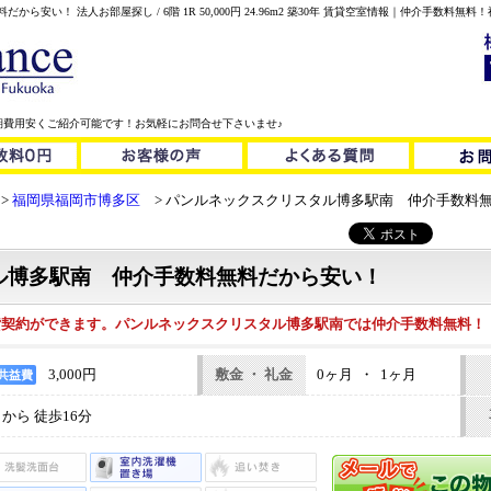
安い！ 法人お部屋探し / 6階 1R 50,000円 24.96m2 築30年 賃貸空室情報｜仲介手数
期費用安くご紹介可能です！お気軽にお問合せ下さいませ♪
福岡県福岡市博多区
パンルネックスクリスタル博多駅南 仲介手数料
ル博多駅南 仲介手数料無料だから安い！
く賃貸契約ができます。パンルネックスクリスタル博多駅南では仲介手数料無料！
3,000円
敷金 ・ 礼金
0ヶ月 ・ 1ヶ月
共益費
から 徒歩16分