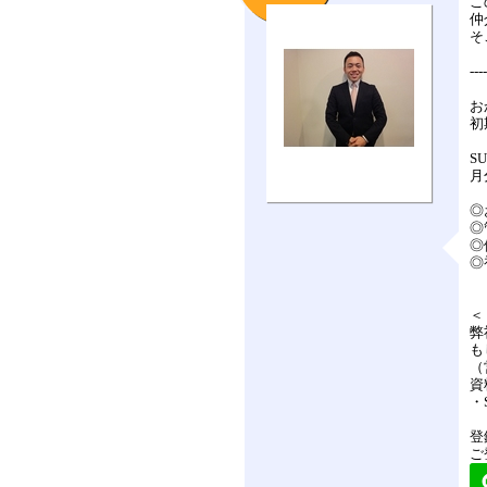
こ
仲
そ
---
お
初
S
月
◎
◎
◎
◎
＜
弊
も
（
資
・
登
ご