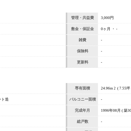
管理・共益費
3,000円
敷金・保証金
0ヶ月 ・ -
雑費
-
保険料
-
更新料
-
専有面積
24.96m
( 7.55坪 
2
ート造
バルコニー面積
-
完成年月
1996年08月 ( 築30
総戸数
-