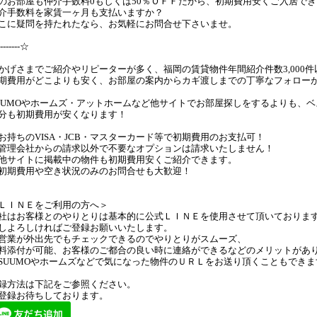
のお部屋も仲介手数料0もしくは50％ＯＦＦだから、初期費用安くご入居でき
介手数料を家賃一ヶ月も支払いますか？
こに疑問を持たれたなら、お気軽にお問合せ下さいませ。
--------☆
かげさまでご紹介やリピーターが多く、福岡の賃貸物件年間紹介件数3,000件
期費用がどこよりも安く、お部屋の案内からカギ渡しまでの丁寧なフォロー
UUMOやホームズ・アットホームなど他サイトでお部屋探しをするよりも、
分も初期費用が安くなります！
お持ちのVISA・JCB・マスターカード等で初期費用のお支払可！
管理会社からの請求以外で不要なオプションは請求いたしません！
他サイトに掲載中の物件も初期費用安くご紹介できます。
初期費用や空き状況のみのお問合せも大歓迎！
ＬＩＮＥをご利用の方へ＞
社はお客様とのやりとりは基本的に公式ＬＩＮＥを使用させて頂いておりま
しよろしければご登録お願いいたします。
営業が外出先でもチェックできるのでやりとりがスムーズ、
料添付が可能、お客様のご都合の良い時に連絡ができるなどのメリットがあ
SUUMOやホームズなどで気になった物件のＵＲＬをお送り頂くこともできま
録方法は下記をご参照ください。
登録お待ちしております。