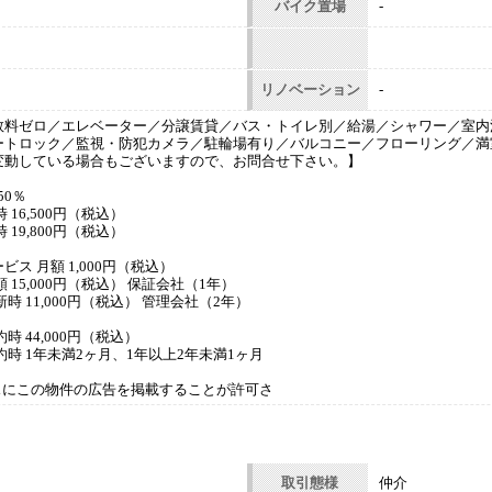
バイク置場
-
リノベーション
-
数料ゼロ／エレベーター／分譲賃貸／バス・トイレ別／給湯／シャワー／室内
ートロック／監視・防犯カメラ／駐輪場有り／バルコニー／フローリング／満
変動している場合もございますので、お問合せ下さい。】
50％
16,500円（税込）
19,800円（税込）
ト
ス 月額 1,000円（税込）
 15,000円（税込） 保証会社（1年）
時 11,000円（税込） 管理会社（2年）
時 44,000円（税込）
約時 1年未満2ヶ月、1年以上2年未満1ヶ月
bサービスにこの物件の広告を掲載することが許可さ
取引態様
仲介