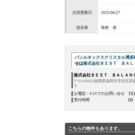
次回更新日
2025/06/27
担当者
有村 崇
パンルネックスクリスタル博多
せは
株式会社ＢＥＳＴ ＢＡ
株式会社ＢＥＳＴ ＢＡＬＡ
〒814-0002福岡県福岡市早良区
０
TE
お電話・FAXでのお問い合せ
09
受付時間
こちらの物件もあります。