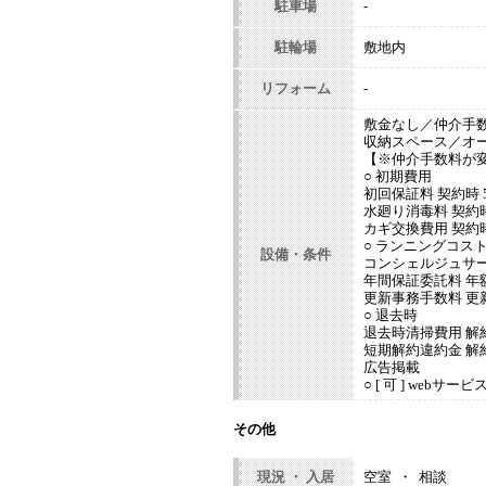
駐車場
-
駐輪場
敷地内
リフォーム
-
敷金なし／仲介手
収納スペース／オ
【※仲介手数料が
○ 初期費用
初回保証料 契約時 
水廻り消毒料 契約時 
カギ交換費用 契約時 
○ ランニングコス
設備・条件
コンシェルジュサービ
年間保証委託料 年額
更新事務手数料 更新
○ 退去時
退去時清掃費用 解約
短期解約違約金 解
広告掲載
○ [ 可 ] we
その他
現況 ・ 入居
空室 ・ 相談