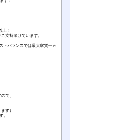
ます！
以上！
がご支持頂けています。
ベストバランスでは最大家賃一ヵ
すので、
ります）
す。