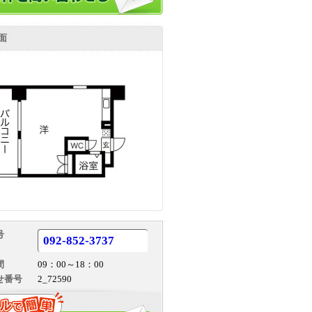
面
号
092-852-3737
間
09：00～18：00
せ番号
2_72590