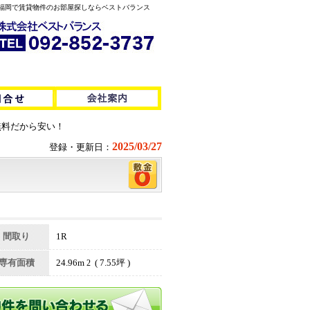
料無料！福岡で賃貸物件のお部屋探しならベストバランス
無料だから安い！
2025/03/27
登録・更新日：
間取り
1R
専有面積
24.96m
( 7.55坪 )
2