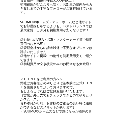
賃貸物件年間紹介件数3,000件以上！
初期費用がどこよりも安く、お部屋の案内からカ
ギ渡しまでの丁寧なフォローがご支持頂けていま
す。
SUUMOやホームズ・アットホームなど他サイト
でお部屋探しをするよりも、ベストバランスでは
最大家賃一ヵ月分も初期費用が安くなります！
◎お持ちのVISA・JCB・マスターカード等で初期
費用のお支払可！
◎管理会社からの請求以外で不要なオプションは
請求いたしません！
◎他サイトに掲載中の物件も初期費用安くご紹介
できます。
◎初期費用や空き状況のみのお問合せも大歓迎！
＜ＬＩＮＥをご利用の方へ＞
弊社はお客様とのやりとりは基本的に公式ＬＩＮ
Ｅを使用させて頂いておりますので、
もしよろしければご登録お願いいたします。
（営業が外出先でもチェックできるのでやりとり
がスムーズ、
資料添付が可能、お客様のご都合の良い時に連絡
ができるなどのメリットがあります）
・SUUMOやホームズなどで気になった物件のＵ