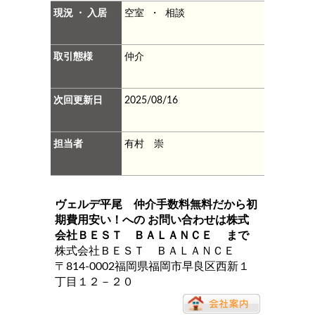
現況 ・ 入居
空室 ・ 相談
取引態様
仲介
次回更新日
2025/08/16
担当者
有村 崇
ヴェルデ平尾 仲介手数料無料だから初
期費用安い！
への お問い合わせは
株式
会社ＢＥＳＴ ＢＡＬＡＮＣＥ
まで
株式会社ＢＥＳＴ ＢＡＬＡＮＣＥ
〒814-0002福岡県福岡市早良区西新１
丁目１２－２０