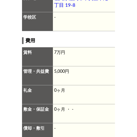
丁目 19-8
学校区
-
費用
賃料
7万円
管理・共益費
5,000円
礼金
0ヶ月
敷金・保証金
0ヶ月 ・ -
償却・敷引
-