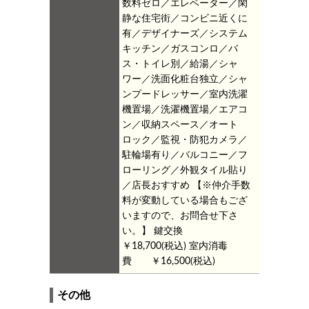
数料ゼロ／エレベーター／閑
静な住宅街／コンビニ近くに
有／デザイナーズ／システム
キッチン／ガスコンロ／バ
ス・トイレ別／給湯／シャ
ワー／洗面化粧台独立／シャ
ンプードレッサー／室内洗濯
機置場／洗濯機置場／エアコ
ン／収納スペース／オート
ロック／監視・防犯カメラ／
駐輪場有り／バルコニー／フ
ローリング／外観タイル貼り
／店長おすすめ
【※仲介手数
料が変動している場合もござ
いますので、お問合せ下さ
い。】
鍵交換
￥18,700(税込)
室内消毒
費 ￥16,500(税込)
その他