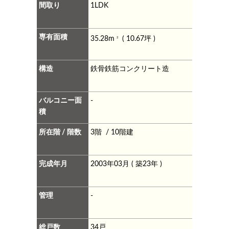
間取り
1LDK
専有面積
35.28m
( 10.67坪 )
2
構造
鉄骨鉄筋コンクリート造
バルコニー面
-
積
所在階 / 階数
3階 / 10階建
完成年月
2003年03月 ( 築23年 )
管理
-
総戸数
34戸