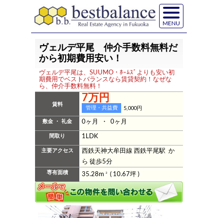
MENU
ヴェルデ平尾 仲介手数料無料だ
から初期費用安い！
ヴェルデ平尾は、SUUMO・ﾎｰﾑｽﾞよりも安い初
期費用でベストバランスなら賃貸契約！なぜな
ら、仲介手数料無料！
7万円
賃料
管理・共益費
5,000円
敷金 ・ 礼金
0ヶ月 ・ 0ヶ月
間取り
1LDK
主要アクセス
西鉄天神大牟田線 西鉄平尾駅 か
ら 徒歩5分
専有面積
35.28m
2
( 10.67坪 )