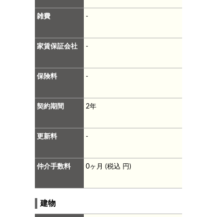
雑費
-
家賃保証会社
-
保険料
-
契約期間
2年
更新料
-
仲介手数料
0ヶ月 (税込 円)
建物