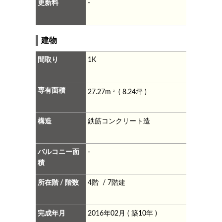
更新料
-
建物
間取り
1K
専有面積
27.27m
( 8.24坪 )
2
構造
鉄筋コンクリート造
バルコニー面
-
積
所在階 / 階数
4階 / 7階建
完成年月
2016年02月 ( 築10年 )