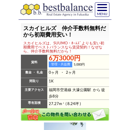
MENU
スカイヒルズ 仲介手数料無料だ
から初期費用安い！
スカイヒルズは、SUUMO・ﾎｰﾑｽﾞよりも安い初
期費用でベストバランスなら賃貸契約！なぜな
ら、仲介手数料無料だから！
6万3000円
賃料
管理・共益費
5,000円
敷金 ・ 礼金
0ヶ月 ・ 2ヶ月
間取り
1K
主要アクセス
福岡市空港線 大濠公園駅 から 徒
歩8分
専有面積
27.27m
2
( 8.24坪 )