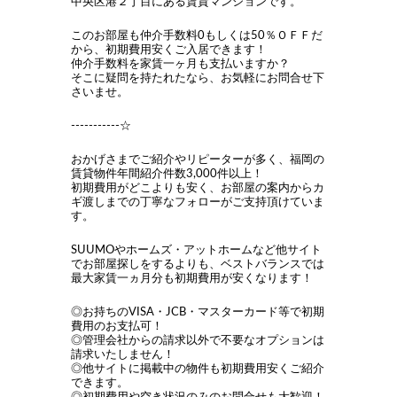
中央区港２丁目にある賃貸マンションです。
このお部屋も仲介手数料0もしくは50％ＯＦＦだ
から、初期費用安くご入居できます！
仲介手数料を家賃一ヶ月も支払いますか？
そこに疑問を持たれたなら、お気軽にお問合せ下
さいませ。
-----------☆
おかげさまでご紹介やリピーターが多く、福岡の
賃貸物件年間紹介件数3,000件以上！
初期費用がどこよりも安く、お部屋の案内からカ
ギ渡しまでの丁寧なフォローがご支持頂けていま
す。
SUUMOやホームズ・アットホームなど他サイト
でお部屋探しをするよりも、ベストバランスでは
最大家賃一ヵ月分も初期費用が安くなります！
◎お持ちのVISA・JCB・マスターカード等で初期
費用のお支払可！
◎管理会社からの請求以外で不要なオプションは
請求いたしません！
◎他サイトに掲載中の物件も初期費用安くご紹介
できます。