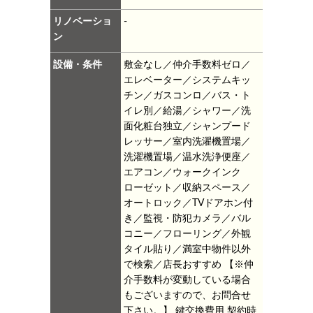
リノベーショ
-
ン
設備・条件
敷金なし／仲介手数料ゼロ／
エレベーター／システムキッ
チン／ガスコンロ／バス・ト
イレ別／給湯／シャワー／洗
面化粧台独立／シャンプード
レッサー／室内洗濯機置場／
洗濯機置場／温水洗浄便座／
エアコン／ウォークインク
ローゼット／収納スペース／
オートロック／TVドアホン付
き／監視・防犯カメラ／バル
コニー／フローリング／外観
タイル貼り／満室中物件以外
で検索／店長おすすめ
【※仲
介手数料が変動している場合
もございますので、お問合せ
下さい。】
鍵交換費用
契約時