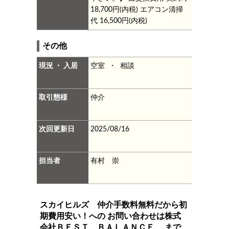
18,700円(内税)
エアコン清掃
代
16,500円(内税)
その他
現況 ・ 入居
空室 ・ 相談
取引態様
仲介
次回更新日
2025/08/16
担当者
有村 崇
スカイヒルズ 仲介手数料無料だから初
期費用安い！
への お問い合わせは
株式
会社ＢＥＳＴ ＢＡＬＡＮＣＥ
まで