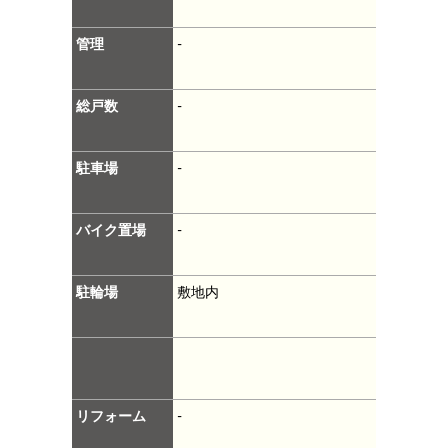
管理
-
総戸数
-
駐車場
-
バイク置場
-
駐輪場
敷地内
リフォーム
-