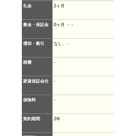
礼金
2ヶ月
敷金・保証金
0ヶ月 ・ -
償却・敷引
なし、 -
雑費
-
家賃保証会社
-
保険料
-
契約期間
2年