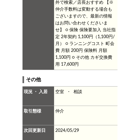
外で検索／店長おすすめ
【※
仲介手数料は変動する場合も
ございますので、最新の情報
はお問い合わせくださいま
せ】
○ 保険
保険要加入 当社指
定 2年契約 1,100円（1,100円/
月）
○ ランニングコスト
町会
費 月額 200円
保険料 月額
1,100円
○ その他
カギ交換費
用 17,600円
その他
現況 ・ 入居
空室 ・ 相談
取引態様
仲介
次回更新日
2024/05/29