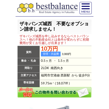
MENU
ザキバンズ城西 不要なオプショ
ン請求しません！
ザキバンズ城西を申し込みするならベストバラン
スへ！他の不動産会社とは条件が変わらずに初期
費用が安くお引越しが出来ます！
10万円
賃料
管理・共益費
3,000円
敷金 ・ 礼金
0.5ヶ月 ・ 1.5ヶ月
間取り
2LDK 南西向き
主要アクセス
福岡市空港線 西新駅 から 徒歩9分
専有面積
59.75m
2
( 18.07坪 )