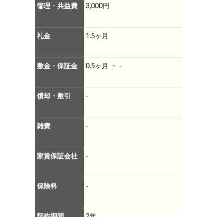
管理・共益費
3,000円
礼金
1.5ヶ月
敷金・保証金
0.5ヶ月 ・ -
償却・敷引
-
雑費
-
家賃保証会社
-
保険料
-
契約期間
2年