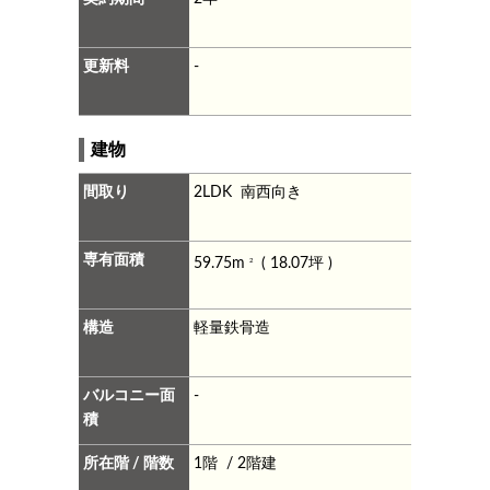
更新料
-
建物
間取り
2LDK 南西向き
専有面積
59.75m
( 18.07坪 )
2
構造
軽量鉄骨造
バルコニー面
-
積
所在階 / 階数
1階 / 2階建