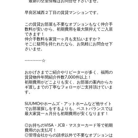
最新の空室情報はお問合せ下さいませ。
早良区城西２丁目の賃貸マンションです。
この賃貸お部屋も不要なオプションもなく仲介手
数料が安いから、初期費用を最大限抑えてご入居
できます！
仲介手数料を家賃一ヶ月も支払いますか？
そこに疑問を持たれたなら、お気軽にお問合せ下
さいませ。
-----------☆
おかげさまでご紹介やリピーターが多く、福岡の
賃貸物件年間紹介件数7,000件以上！
初期費用がどこよりも安く、お部屋の案内からカ
ギ渡しまでの丁寧なフォローがご支持頂けていま
す。
SUUMOやホームズ・アットホームなど他サイト
でお部屋探しをするよりも、ベストバランスでは
最大家賃一ヵ月分も初期費用が安くなります！
◎お持ちのVISA・JCB・マスターカード等で初期
費用のお支払可！
◎管理会社からの請求以外で不要なオプションは