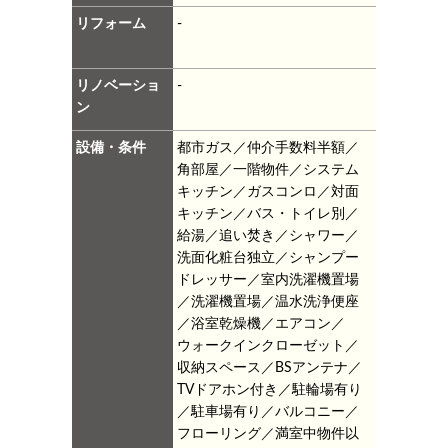
リフォーム
-
リノベーショ
-
ン
設備・条件
都市ガス／仲介手数料半額／
角部屋／一階物件／システム
キッチン／ガスコンロ／対面
キッチン／バス・トイレ別／
給湯／追い焚き／シャワー／
洗面化粧台独立／シャンプー
ドレッサー／室内洗濯機置場
／洗濯機置場／温水洗浄便座
／浴室乾燥機／エアコン／
ウォークインクローゼット／
収納スペース／BSアンテナ／
TVドアホン付き／駐輪場有り
／駐車場有り／バルコニー／
フローリング／満室中物件以