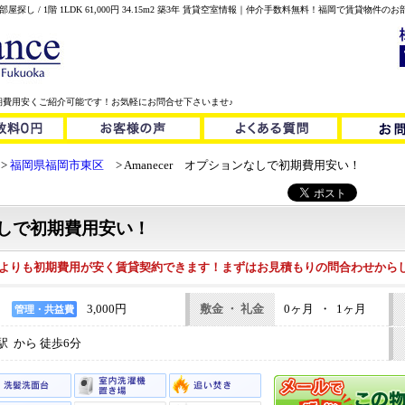
屋探し / 1階 1LDK 61,000円 34.15m2 築3年 賃貸空室情報｜仲介手数料無料！福岡で賃貸物
期費用安くご紹介可能です！お気軽にお問合せ下さいませ♪
福岡県福岡市東区
Amanecer オプションなしで初期費用安い！
ンなしで初期費用安い！
ズよりも初期費用が安く賃貸契約できます！まずはお見積もりの問合わせから
3,000円
敷金 ・ 礼金
0ヶ月 ・ 1ヶ月
管理・共益費
 から 徒歩6分