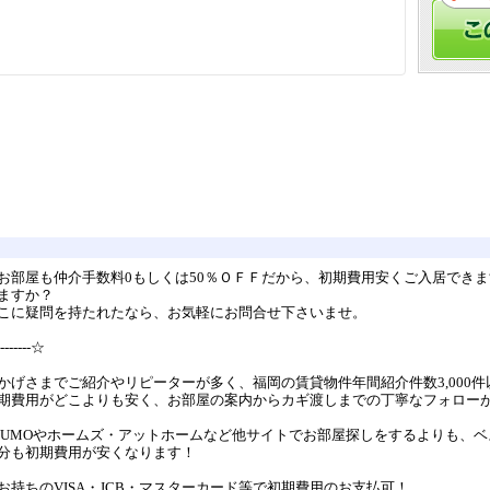
お部屋も仲介手数料0もしくは50％ＯＦＦだから、初期費用安くご入居でき
ますか？
こに疑問を持たれたなら、お気軽にお問合せ下さいませ。
--------☆
かげさまでご紹介やリピーターが多く、福岡の賃貸物件年間紹介件数3,000件
期費用がどこよりも安く、お部屋の案内からカギ渡しまでの丁寧なフォロー
UUMOやホームズ・アットホームなど他サイトでお部屋探しをするよりも、
分も初期費用が安くなります！
お持ちのVISA・JCB・マスターカード等で初期費用のお支払可！