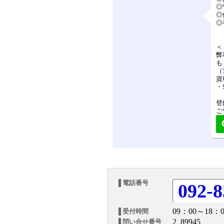
◎
◎
◎
＜
弊
も
（
資
・
登
ご
電話番号
092-8
09：00～18：0
受付時間
2_89945
問い合せ番号