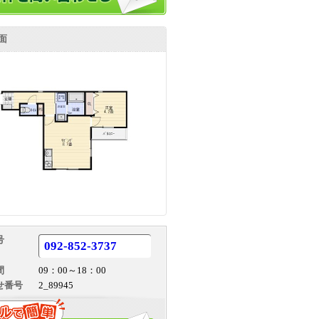
面
号
092-852-3737
間
09：00～18：00
せ番号
2_89945