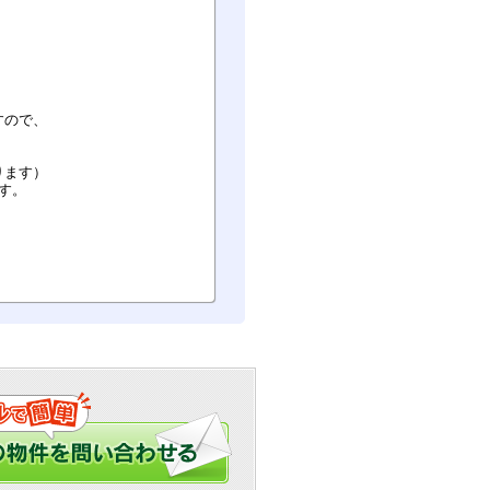
すので、
ります）
す。