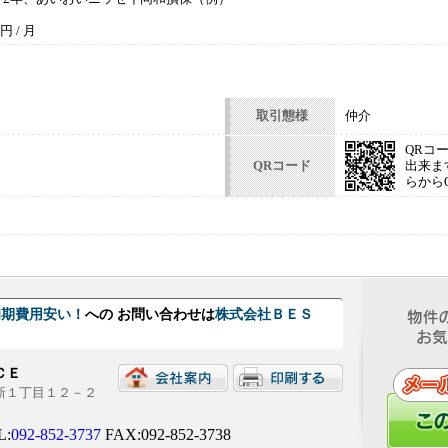
 / 月
取引態様
仲介
QRコ
QRコード
出来ま
らから
で初期費用安い！
への お問い合わせは
株式会社ＢＥＳ
ＮＣＥ
西新１丁目１２－２
L:
092-852-3737
FAX:092-852-3738