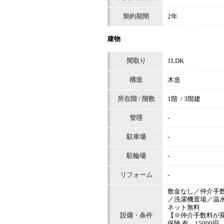
契約期間
2年
建物
間取り
1LDK
構造
木造
所在階 / 階数
1階 / 3階建
管理
-
駐車場
-
駐輪場
-
リフォーム
-
敷金なし／仲介手
／洗濯機置場／温
ネット無料
設備・条件
【※仲介手数料が
保険 有、1500