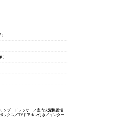
 )
 )
ャンプードレッサー／室内洗濯機置場
ボックス／TVドアホン付き／インター