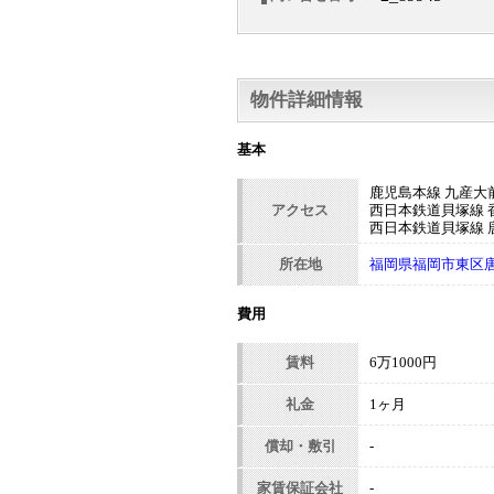
物件詳細情報
基本
鹿児島本線 九産大前
アクセス
西日本鉄道貝塚線 
西日本鉄道貝塚線 唐
所在地
福岡県福岡市東区唐原
費用
賃料
6万1000円
礼金
1ヶ月
償却・敷引
-
家賃保証会社
-