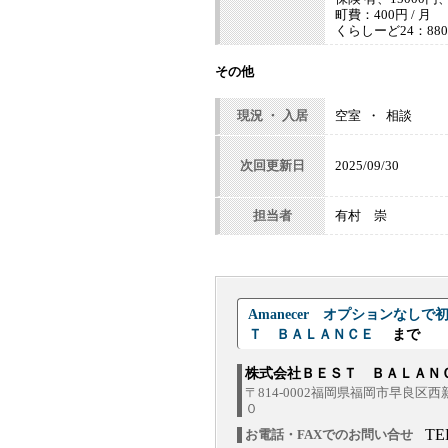
町費：400円 / 月
くらしーど24：880円
その他
現況 ・ 入居
空室 ・ 相談
次回更新日
2025/09/30
担当者
有村 崇
Amanecer オプションなし
Ｔ ＢＡＬＡＮＣＥ
まで
株式会社ＢＥＳＴ ＢＡＬＡ
〒814-0002福岡県福岡市早良区
０
TE
お電話・FAXでのお問い合せ