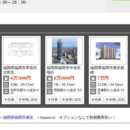
：00～18：00
福岡県福岡市早良区
福岡県福岡市中央区
福岡県福岡市東区箱
次郎丸
地行
崎
6万7000円
8万3000円
7万円
1DK / 29.57m²
1R / 36.33m²
1LDK / 34.56m²
次郎丸駅から徒歩 6
西新駅から徒歩 5分
貝塚駅から徒歩 10
分
分
福岡県福岡市東区
Amanecer オプションなしで初期費用安い！