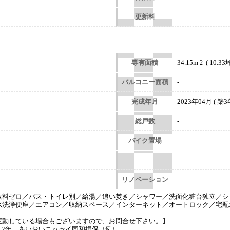
更新料
-
専有面積
34.15m
( 10.33坪
2
バルコニー面積
-
完成年月
2023年04月 ( 築3年
総戸数
-
バイク置場
-
リノベーション
-
数料ゼロ／バス・トイレ別／給湯／追い焚き／シャワー／洗面化粧台独立／シ
水洗浄便座／エアコン／収納スペース／インターネット／オートロック／宅配
変動している場合もございますので、お問合せ下さい。】
0円、2年、あいおいニッセイ同和損保（例）