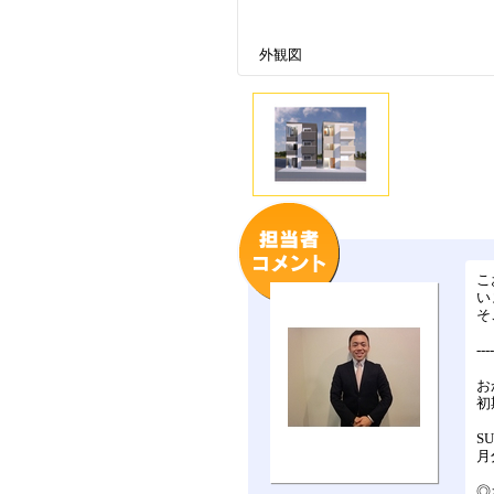
外観図
こ
い
そ
---
お
初
S
月
◎