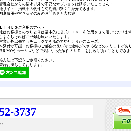
管理会社からの請求以外で不要なオプションは請求いたしません！
他サイトに掲載中の物件も初期費用安くご紹介できます。
初期費用や空き状況のみのお問合せも大歓迎！
ＬＩＮＥをご利用の方へ＞
社はお客様とのやりとりは基本的に公式ＬＩＮＥを使用させて頂いておりま
しよろしければご登録お願いいたします。
営業が外出先でもチェックできるのでやりとりがスムーズ、
料添付が可能、お客様のご都合の良い時に連絡ができるなどのメリットがあ
SUUMOやホームズなどで気になった物件のＵＲＬをお送り頂くこともできま
録方法は下記をご参照ください。
登録お待ちしております。
52-3737
0