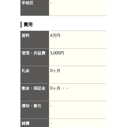
学校区
-
費用
賃料
6万円
管理・共益費
5,000円
礼金
0ヶ月
敷金・保証金
0ヶ月 ・ -
償却・敷引
-
雑費
-