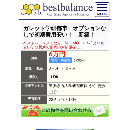
MENU
ガレット学研都市 オプションな
しで初期費用安い！ 新築！
ベストバランスでなら、SUUMO・ﾎｰﾑｽﾞよりも
安い初期費用で福岡のお部屋探し。
6万円
賃料
管理・共益費
5,000円
敷金 ・ 礼金
0ヶ月 ・ 0ヶ月
間取り
1LDK
主要アクセス
筑肥線 九大学研都市駅 から 徒歩
12分
専有面積
23.6m
2
( 7.13坪 )