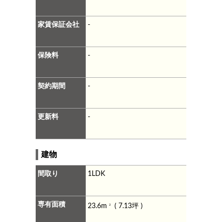
家賃保証会社
-
保険料
-
契約期間
-
更新料
-
建物
間取り
1LDK
専有面積
23.6m
( 7.13坪 )
2