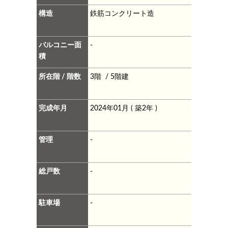
構造
鉄筋コンクリート造
バルコニー面
-
積
所在階 / 階数
3階 / 5階建
完成年月
2024年01月 ( 築2年 )
管理
-
総戸数
-
駐車場
-