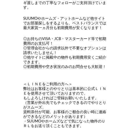
ギ渡しまでの丁寧なフォローがご支持頂けていま
す。
SUUMOやホームズ・アットホームなど他サイト
でお部屋探しをするよりも、ベストバランスでは
最大家賃一ヵ月分も初期費用が安くなります！
◎お持ちのVISA・JCB・マスターカード等で初期
費用のお支払可！
◎管理会社からの請求以外で不要なオプションは
請求いたしません！
◎他サイトに掲載中の物件も初期費用安くご紹介
できます。
◎初期費用や空き状況のみのお問合せも大歓迎！
＜ＬＩＮＥをご利用の方へ＞
弊社はお客様とのやりとりは基本的に公式ＬＩＮ
Ｅを使用させて頂いておりますので、
もしよろしければご登録お願いいたします。
（営業が外出先でもチェックできるのでやりとり
がスムーズ、
資料添付が可能、お客様のご都合の良い時に連絡
ができるなどのメリットがあります）
・SUUMOやホームズなどで気になった物件のＵ
ＲＬをお送り頂くこともできます。