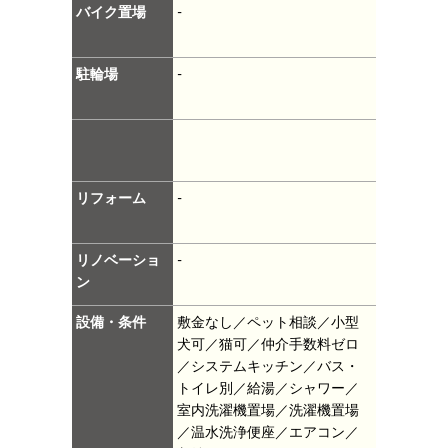
バイク置場
-
駐輪場
-
リフォーム
-
リノベーショ
-
ン
設備・条件
敷金なし／ペット相談／小型
犬可／猫可／仲介手数料ゼロ
／システムキッチン／バス・
トイレ別／給湯／シャワー／
室内洗濯機置場／洗濯機置場
／温水洗浄便座／エアコン／