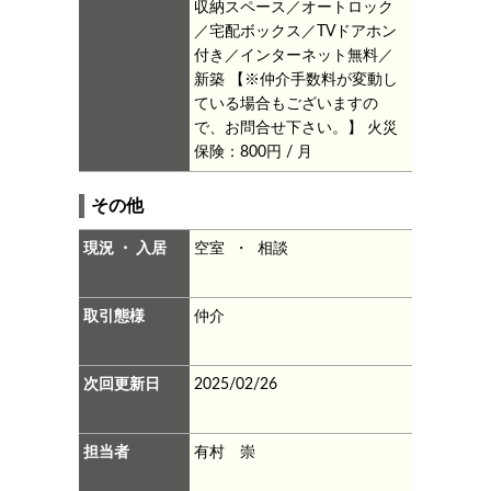
収納スペース／オートロック
／宅配ボックス／TVドアホン
付き／インターネット無料／
新築
【※仲介手数料が変動し
ている場合もございますの
で、お問合せ下さい。】
火災
保険：800円 / 月
その他
現況 ・ 入居
空室 ・ 相談
取引態様
仲介
次回更新日
2025/02/26
担当者
有村 崇