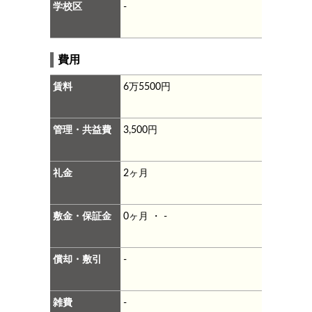
学校区
-
費用
賃料
6万5500円
管理・共益費
3,500円
礼金
2ヶ月
敷金・保証金
0ヶ月 ・ -
償却・敷引
-
雑費
-