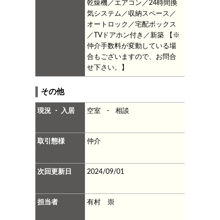
乾燥機／エアコン／24時間換
気システム／収納スペース／
オートロック／宅配ボックス
／TVドアホン付き／新築
【※
仲介手数料が変動している場
合もございますので、お問合
せ下さい。】
その他
現況 ・ 入居
空室 ・ 相談
取引態様
仲介
次回更新日
2024/09/01
担当者
有村 崇