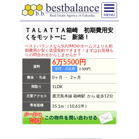
MENU
ＴＡＬＡＴＴＡ箱崎 初期費用安
くをモットーに 新築！
ベストバランスならSUUMOやホームズよりも初
期費用が安く賃貸契約できます！まずはお見積も
りの問合わせからしませんか？
6万5500円
賃料
管理・共益費
3,500円
敷金 ・ 礼金
0ヶ月 ・ 2ヶ月
間取り
1LDK
主要アクセス
鹿児島本線 箱崎駅 から 徒歩12分
専有面積
35.1m
2
( 10.61坪 )