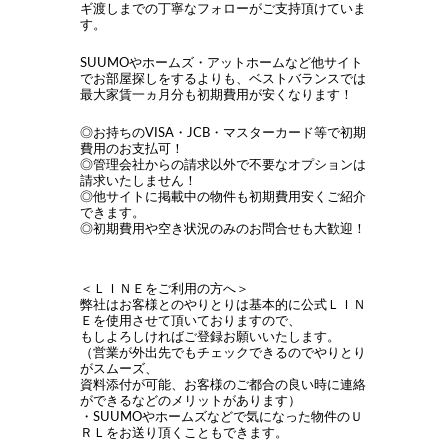
ギ渡しまでの丁寧なフォローがご支持頂けていま
す。
SUUMOやホームズ・アットホームなど他サイト
でお部屋探しをするよりも、ベストバランスでは
最大家賃一ヵ月分も初期費用が安くなります！
◎お持ちのVISA・JCB・マスターカード等で初期
費用のお支払可！
◎管理会社からの請求以外で不要なオプションは
請求いたしません！
◎他サイトに掲載中の物件も初期費用安くご紹介
できます。
◎初期費用や空き状況のみのお問合せも大歓迎！
＜ＬＩＮＥをご利用の方へ＞
弊社はお客様とのやりとりは基本的に公式ＬＩＮ
Ｅを使用させて頂いておりますので、
もしよろしければご登録お願いいたします。
（営業が外出先でもチェックできるのでやりとり
がスムーズ、
資料添付が可能、お客様のご都合の良い時に連絡
ができるなどのメリットがあります）
・SUUMOやホームズなどで気になった物件のＵ
ＲＬをお送り頂くこともできます。