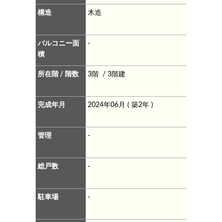
構造
木造
バルコニー面
-
積
所在階 / 階数
3階 / 3階建
完成年月
2024年06月 ( 築2年 )
管理
-
総戸数
-
駐車場
-