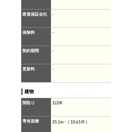
家賃保証会社
-
保険料
-
契約期間
-
更新料
-
建物
間取り
1LDK
専有面積
35.1m
( 10.61坪 )
2