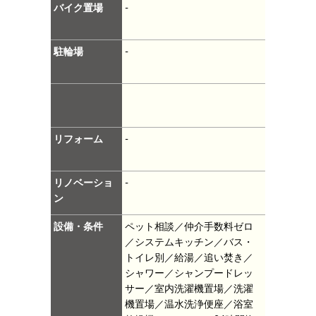
バイク置場
-
駐輪場
-
リフォーム
-
リノベーショ
-
ン
設備・条件
ペット相談／仲介手数料ゼロ
／システムキッチン／バス・
トイレ別／給湯／追い焚き／
シャワー／シャンプードレッ
サー／室内洗濯機置場／洗濯
機置場／温水洗浄便座／浴室