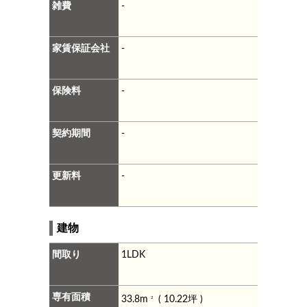
雑費
-
家賃保証会社
-
保険料
-
契約期間
-
更新料
-
建物
間取り
1LDK
専有面積
33.8m
( 10.22坪 )
2