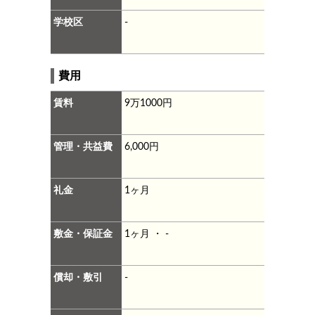
学校区
-
費用
賃料
9万1000円
管理・共益費
6,000円
礼金
1ヶ月
敷金・保証金
1ヶ月 ・ -
償却・敷引
-