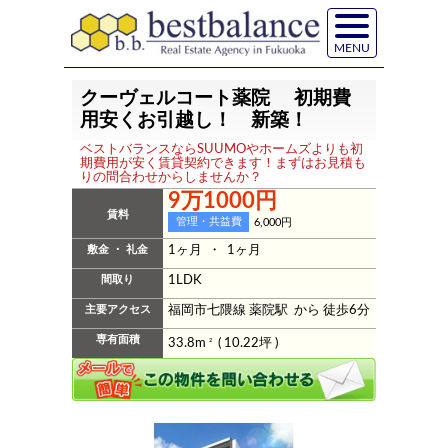
MENU
クーヴェルコート薬院 初期費
用安くお引越し！ 新築！
ベストバランスならSUUMOやホームズよりも初
期費用が安く賃貸契約できます！まずはお見積も
りの問合わせからしませんか？
9万1000円
賃料
管理・共益費
6,000円
敷金 ・ 礼金
1ヶ月 ・ 1ヶ月
間取り
1LDK
主要アクセス
福岡市七隈線 薬院駅 から 徒歩6分
専有面積
33.8m
2
( 10.22坪 )