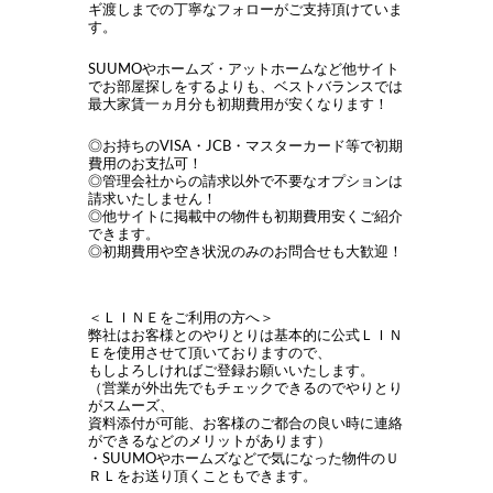
ギ渡しまでの丁寧なフォローがご支持頂けていま
す。
SUUMOやホームズ・アットホームなど他サイト
でお部屋探しをするよりも、ベストバランスでは
最大家賃一ヵ月分も初期費用が安くなります！
◎お持ちのVISA・JCB・マスターカード等で初期
費用のお支払可！
◎管理会社からの請求以外で不要なオプションは
請求いたしません！
◎他サイトに掲載中の物件も初期費用安くご紹介
できます。
◎初期費用や空き状況のみのお問合せも大歓迎！
＜ＬＩＮＥをご利用の方へ＞
弊社はお客様とのやりとりは基本的に公式ＬＩＮ
Ｅを使用させて頂いておりますので、
もしよろしければご登録お願いいたします。
（営業が外出先でもチェックできるのでやりとり
がスムーズ、
資料添付が可能、お客様のご都合の良い時に連絡
ができるなどのメリットがあります）
・SUUMOやホームズなどで気になった物件のＵ
ＲＬをお送り頂くこともできます。