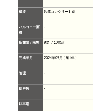
構造
鉄筋コンクリート造
バルコニー面
-
積
所在階 / 階数
8階 / 10階建
完成年月
2024年09月 ( 築1年 )
管理
-
総戸数
-
駐車場
-