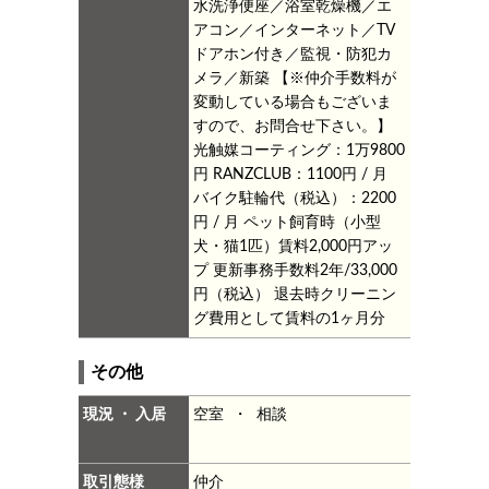
水洗浄便座／浴室乾燥機／エ
アコン／インターネット／TV
ドアホン付き／監視・防犯カ
メラ／新築
【※仲介手数料が
変動している場合もございま
すので、お問合せ下さい。】
光触媒コーティング：1万9800
円
RANZCLUB：1100円 / 月
バイク駐輪代（税込）：2200
円 / 月
ペット飼育時（小型
犬・猫1匹）賃料2,000円アッ
プ
更新事務手数料2年/33,000
円（税込）
退去時クリーニン
グ費用として賃料の1ヶ月分
その他
現況 ・ 入居
空室 ・ 相談
取引態様
仲介