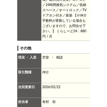
／24時間換気システム／収納
スペース／オートロック／TV
ドアホン付き／新築
【※仲介
手数料が変動している場合も
ございますので、お問合せ下
さい。】
くらしーど24：880
円 / 月
その他
現況 ・ 入居
空室 ・ 相談
取引態様
仲介
次回更新日
2026/02/22
担当者
有村 崇