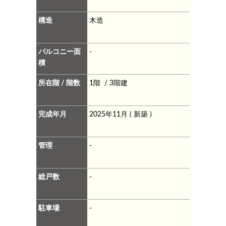
構造
木造
バルコニー面
-
積
所在階 / 階数
1階 / 3階建
完成年月
2025年11月 ( 新築 )
管理
-
総戸数
-
駐車場
-