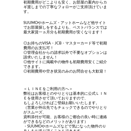
初期費用がどこよりも安く、お部屋の案内からカ
ギ渡しまでの丁寧なフォローがご支持頂けていま
す。
SUUMOやホームズ・アットホームなど他サイト
でお部屋探しをするよりも、ベストバランスでは
最大家賃一ヵ月分も初期費用が安くなります！
◎お持ちのVISA・JCB・マスターカード等で初期
費用のお支払可！
◎管理会社からの請求以外で不要なオプションは
請求いたしません！
◎他サイトに掲載中の物件も初期費用安くご紹介
できます。
◎初期費用や空き状況のみのお問合せも大歓迎！
＜ＬＩＮＥをご利用の方へ＞
弊社はお客様とのやりとりは基本的に公式ＬＩＮ
Ｅを使用させて頂いておりますので、
もしよろしければご登録お願いいたします。
（営業が外出先でもチェックできるのでやりとり
がスムーズ、
資料添付が可能、お客様のご都合の良い時に連絡
ができるなどのメリットがあります）
・SUUMOやホームズなどで気になった物件のＵ