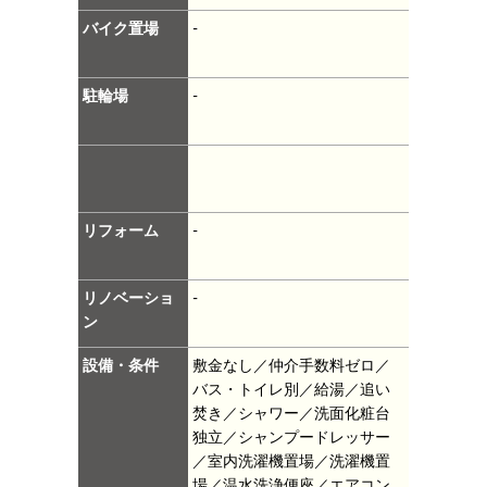
バイク置場
-
駐輪場
-
リフォーム
-
リノベーショ
-
ン
設備・条件
敷金なし／仲介手数料ゼロ／
バス・トイレ別／給湯／追い
焚き／シャワー／洗面化粧台
独立／シャンプードレッサー
／室内洗濯機置場／洗濯機置
場／温水洗浄便座／エアコン