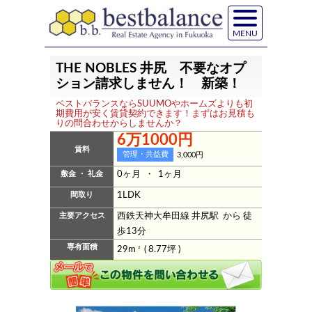
MENU
THE NOBLES 井尻 不要なオプ
ション請求しません！ 新築！
ベストバランスならSUUMOやホームズよりも初
期費用が安く賃貸契約できます！まずはお見積も
りの問合わせからしませんか？
6万1000円
賃料
管理・共益費
3,000円
敷金 ・ 礼金
0ヶ月 ・ 1ヶ月
間取り
1LDK
主要アクセス
西鉄天神大牟田線 井尻駅 から 徒
歩13分
専有面積
29m
2
( 8.77坪 )