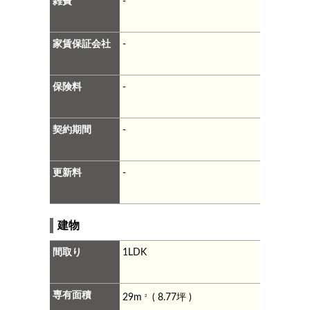
雑費
-
家賃保証会社
-
保険料
-
契約期間
-
更新料
-
建物
間取り
1LDK
専有面積
29m
( 8.77坪 )
2