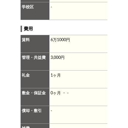
学校区
-
費用
賃料
6万1000円
管理・共益費
3,000円
礼金
1ヶ月
敷金・保証金
0ヶ月 ・ -
償却・敷引
-