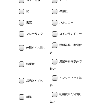
ロフト付き
テラス
庭
専用庭
出窓
バルコニー
フローリング
コインランドリー
照明器具・家電付
外観タイル貼り
き
満室中物件以外で
特優賃
検索
インターネット無
店長おすすめ
料
初期費用3万円代
新築
以内