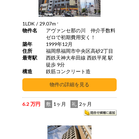
1LDK
/ 29.07m
2
物件名
アヴァンセ那の川 仲介手数料
ゼロで初期費用安く！
築年
1999年12月
住所
福岡県福岡市中央区高砂2丁目
最寄駅
西鉄天神大牟田線 西鉄平尾 駅
徒歩 9分
構造
鉄筋コンクリート造
6.2 万円
敷
1ヶ月
礼
2ヶ月