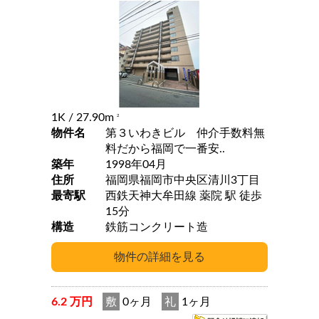
1K
/ 27.90m
2
物件名
第３いわきビル 仲介手数料無
料だから福岡で一番安..
築年
1998年04月
住所
福岡県福岡市中央区清川3丁目
最寄駅
西鉄天神大牟田線 薬院 駅 徒歩
15分
構造
鉄筋コンクリート造
6.2 万円
敷
0ヶ月
礼
1ヶ月