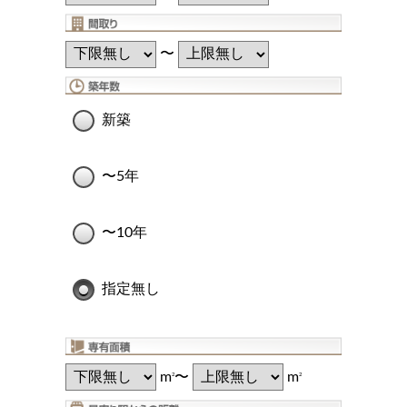
〜
新築
〜5年
〜10年
指定無し
m
〜
m
2
2