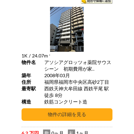
1K
/ 24.07m
2
物件名
アソシアグロッツォ薬院サウス
シーン 初期費用が家..
築年
2008年03月
住所
福岡県福岡市中央区高砂2丁目
最寄駅
西鉄天神大牟田線 西鉄平尾 駅
徒歩 8分
構造
鉄筋コンクリート造
6.2 万円
敷
0ヶ月
礼
1ヶ月