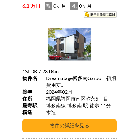
6.2 万円
敷
0ヶ月
礼
0ヶ月
1SLDK
/ 28.04m
2
物件名
DreamStage博多南Garbo 初期
費用安..
築年
2024年02月
住所
福岡県福岡市南区弥永5丁目
最寄駅
博多南線 博多南 駅 徒歩 11分
構造
木造