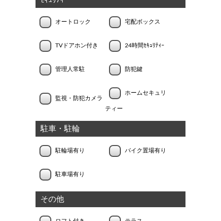
ｾｷｭﾘﾃｨｰ
オートロック
宅配ボックス
TVドアホン付き
24時間ｾｷｭﾘﾃｨｰ
管理人常駐
防犯鍵
ホームセキュリ
監視・防犯カメラ
ティー
駐車・駐輪
駐輪場有り
バイク置場有り
駐車場有り
その他