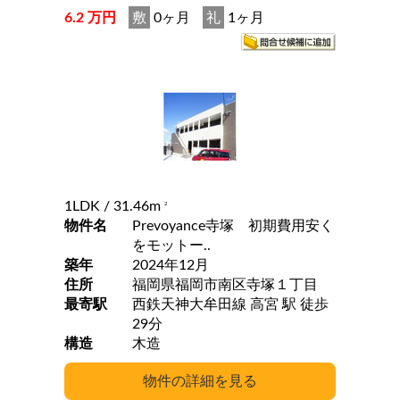
6.2 万円
敷
0ヶ月
礼
1ヶ月
1LDK
/ 31.46m
2
物件名
Prevoyance寺塚 初期費用安く
をモットー..
築年
2024年12月
住所
福岡県福岡市南区寺塚１丁目
最寄駅
西鉄天神大牟田線 高宮 駅 徒歩
29分
構造
木造