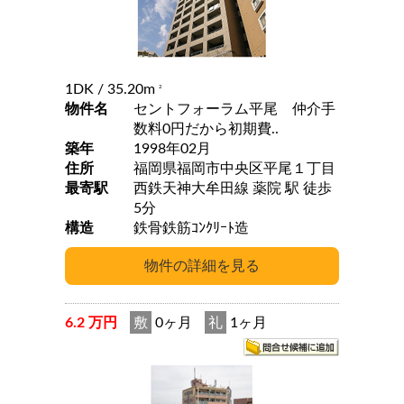
1DK
/ 35.20m
2
物件名
セントフォーラム平尾 仲介手
数料0円だから初期費..
築年
1998年02月
住所
福岡県福岡市中央区平尾１丁目
最寄駅
西鉄天神大牟田線 薬院 駅 徒歩
5分
構造
鉄骨鉄筋ｺﾝｸﾘｰﾄ造
6.2 万円
敷
0ヶ月
礼
1ヶ月