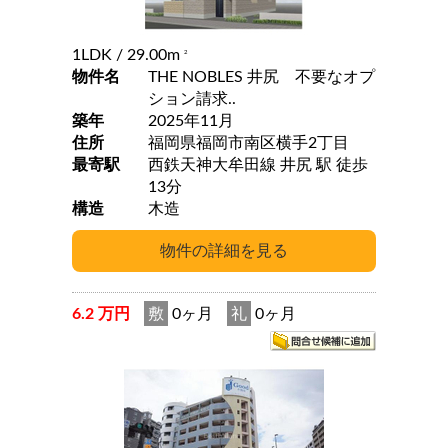
1LDK
/ 29.00m
2
物件名
THE NOBLES 井尻 不要なオプ
ション請求..
築年
2025年11月
住所
福岡県福岡市南区横手2丁目
最寄駅
西鉄天神大牟田線 井尻 駅 徒歩
13分
構造
木造
6.2 万円
敷
0ヶ月
礼
0ヶ月