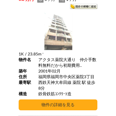
1K
/ 23.85m
2
物件名
アクタス薬院大通り 仲介手数
料無料だから初期費用..
築年
2001年02月
住所
福岡県福岡市中央区薬院3丁目
最寄駅
西鉄天神大牟田線 薬院 駅 徒歩
8分
構造
鉄骨鉄筋ｺﾝｸﾘｰﾄ造