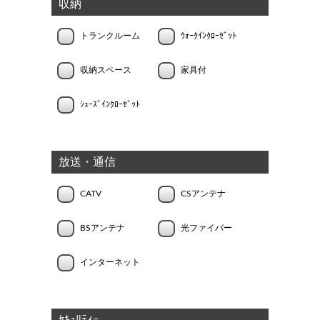
収納
トランクルーム
ｳｫｰｸｲﾝｸﾛｰｾﾞｯﾄ
収納スペース
家具付
ｼｭｰｽﾞｲﾝｸﾛｰｾﾞｯﾄ
放送・通信
CATV
CSアンテナ
BSアンテナ
光ファイバー
インターネット