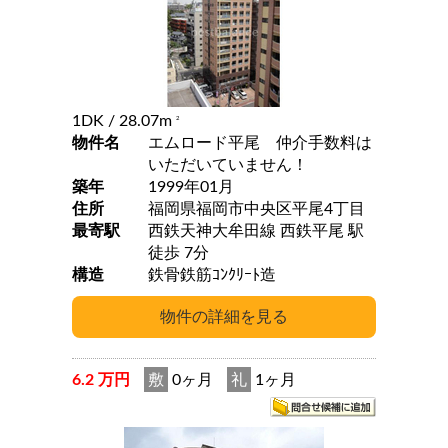
1DK
/ 28.07m
2
物件名
エムロード平尾 仲介手数料は
いただいていません！
築年
1999年01月
住所
福岡県福岡市中央区平尾4丁目
最寄駅
西鉄天神大牟田線 西鉄平尾 駅
徒歩 7分
構造
鉄骨鉄筋ｺﾝｸﾘｰﾄ造
6.2 万円
敷
0ヶ月
礼
1ヶ月