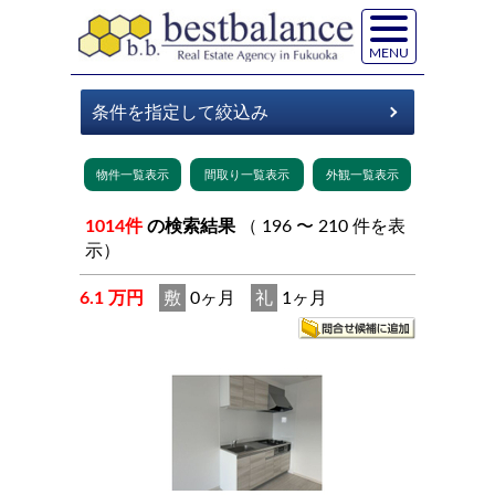
MENU
1014件
の検索結果
（ 196 〜 210 件を表
示）
6.1 万円
敷
0ヶ月
礼
1ヶ月