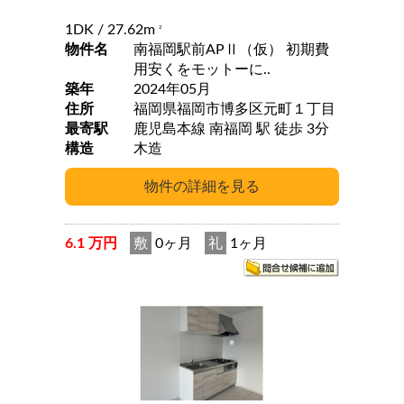
1DK
/ 27.62m
2
物件名
南福岡駅前APⅡ（仮） 初期費
用安くをモットーに..
築年
2024年05月
住所
福岡県福岡市博多区元町１丁目
最寄駅
鹿児島本線 南福岡 駅 徒歩 3分
構造
木造
6.1 万円
敷
0ヶ月
礼
1ヶ月