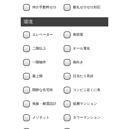
仲介手数料ゼロ
敷礼ゼロゼロ対応
環境
エレベーター
角部屋
二階以上
オール電化
一階物件
南向き
最上階
日当たり良好
閑静な住宅街
コンビニ近くに有
免振・耐震設計
低層マンション
メゾネット
タワーマンション