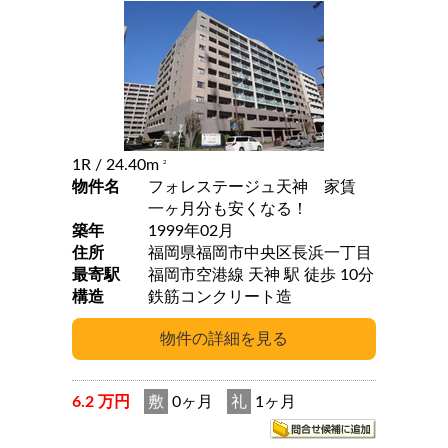
1R
/ 24.40m
2
物件名
フォレステージュ天神 家賃
一ヶ月分も安くなる！
築年
1999年02月
住所
福岡県福岡市中央区長浜一丁目
最寄駅
福岡市空港線 天神 駅 徒歩 10分
構造
鉄筋コンクリート造
6.2 万円
敷
0ヶ月
礼
1ヶ月