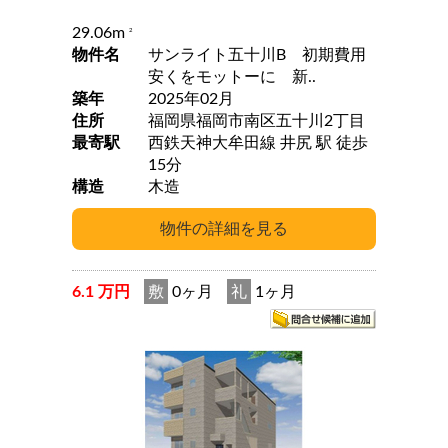
29.06m
2
物件名
サンライト五十川B 初期費用
安くをモットーに 新..
築年
2025年02月
住所
福岡県福岡市南区五十川2丁目
最寄駅
西鉄天神大牟田線 井尻 駅 徒歩
15分
構造
木造
6.1 万円
敷
0ヶ月
礼
1ヶ月