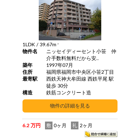
1LDK
/ 39.67m
2
物件名
ニッセイディーセント小笹 仲
介手数料無料だから安..
築年
1997年07月
住所
福岡県福岡市中央区小笹2丁目
最寄駅
西鉄天神大牟田線 西鉄平尾 駅
徒歩 30分
構造
鉄筋コンクリート造
6.2 万円
敷
0ヶ月
礼
2ヶ月