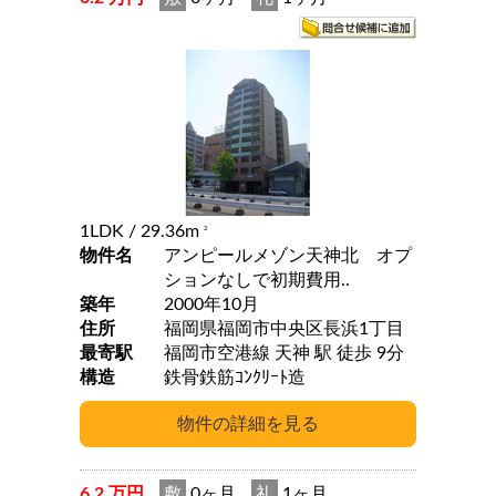
1LDK
/ 29.36m
2
物件名
アンピールメゾン天神北 オプ
ションなしで初期費用..
築年
2000年10月
住所
福岡県福岡市中央区長浜1丁目
最寄駅
福岡市空港線 天神 駅 徒歩 9分
構造
鉄骨鉄筋ｺﾝｸﾘｰﾄ造
6.2 万円
敷
0ヶ月
礼
1ヶ月