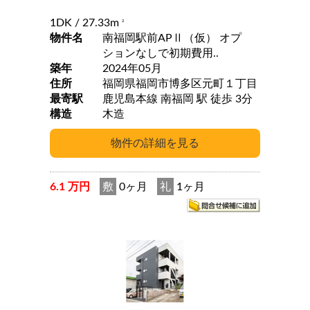
1DK
/ 27.33m
2
物件名
南福岡駅前APⅡ（仮） オプ
ションなしで初期費用..
築年
2024年05月
住所
福岡県福岡市博多区元町１丁目
最寄駅
鹿児島本線 南福岡 駅 徒歩 3分
構造
木造
6.1 万円
敷
0ヶ月
礼
1ヶ月