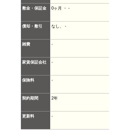
敷金・保証金
0ヶ月 ・ -
償却・敷引
なし、 -
雑費
-
家賃保証会社
-
保険料
-
契約期間
2年
更新料
-