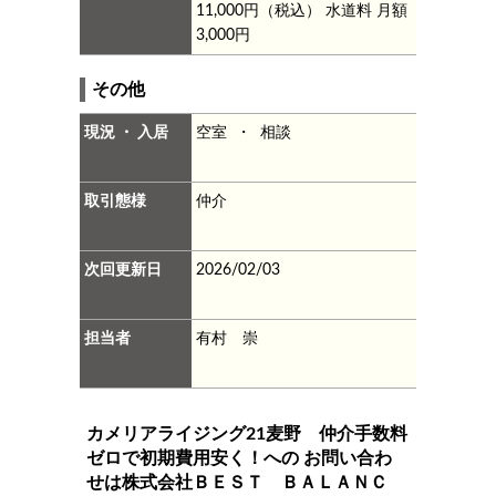
11,000円（税込）
水道料 月額
3,000円
その他
現況 ・ 入居
空室 ・ 相談
取引態様
仲介
次回更新日
2026/02/03
担当者
有村 崇
カメリアライジング21麦野 仲介手数料
ゼロで初期費用安く！
への お問い合わ
せは
株式会社ＢＥＳＴ ＢＡＬＡＮＣ