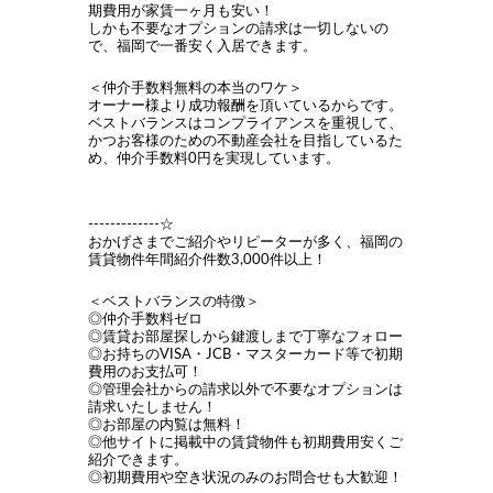
期費用が家賃一ヶ月も安い！
しかも不要なオプションの請求は一切しないの
で、福岡で一番安く入居できます。
＜仲介手数料無料の本当のワケ＞
オーナー様より成功報酬を頂いているからです。
ベストバランスはコンプライアンスを重視して、
かつお客様のための不動産会社を目指しているた
め、仲介手数料0円を実現しています。
-------------☆
おかげさまでご紹介やリピーターが多く、福岡の
賃貸物件年間紹介件数3,000件以上！
＜ベストバランスの特徴＞
◎仲介手数料ゼロ
◎賃貸お部屋探しから鍵渡しまで丁寧なフォロー
◎お持ちのVISA・JCB・マスターカード等で初期
費用のお支払可！
◎管理会社からの請求以外で不要なオプションは
請求いたしません！
◎お部屋の内覧は無料！
◎他サイトに掲載中の賃貸物件も初期費用安くご
紹介できます。
◎初期費用や空き状況のみのお問合せも大歓迎！