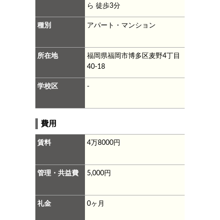
ら 徒歩3分
種別
アパート・マンション
所在地
福岡県福岡市博多区麦野4丁目
40-18
学校区
-
費用
賃料
4万8000円
管理・共益費
5,000円
礼金
0ヶ月