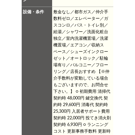
設備・条件
敷金なし／都市ガス／仲介手
数料ゼロ／エレベーター／ガ
スコンロ／バス・トイレ別／
給湯／シャワー／洗面化粧台
独立／室内洗濯機置場／洗濯
機置場／エアコン／収納ス
ペース／シューズインクロー
ゼット／オートロック／駐輪
場有り／バルコニー／フロー
リング／店長おすすめ
【※仲
介手数料が変動している場合
もございますので、お問合せ
下さい。】
○ 初期費用
清掃代
契約時 48,000円
鍵交換代 契
約時 29,600円
消毒代 契約時
25,300円
入居者サポート費用
契約時 22,000円
投てき消火剤
契約時 6,930円
○ ランニング
コスト
更新事務手数料 更新時