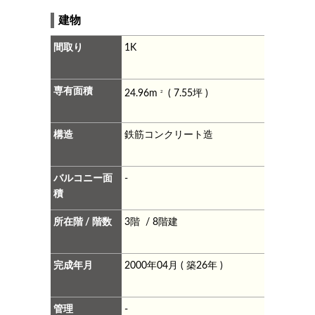
建物
間取り
1K
専有面積
24.96m
( 7.55坪 )
2
構造
鉄筋コンクリート造
バルコニー面
-
積
所在階 / 階数
3階 / 8階建
完成年月
2000年04月 ( 築26年 )
管理
-