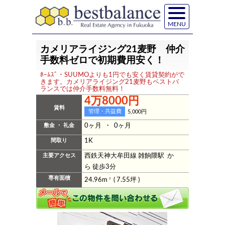
MENU
カメリアライジング21麦野 仲介
手数料ゼロで初期費用安く！
ﾎｰﾑｽﾞ・SUUMOよりも1円でも安く賃貸契約がで
きます。カメリアライジング21麦野もベストバ
ランスでは仲介手数料無料！
4万8000円
賃料
管理・共益費
5,000円
敷金 ・ 礼金
0ヶ月 ・ 0ヶ月
間取り
1K
主要アクセス
西鉄天神大牟田線 雑餉隈駅 か
ら 徒歩3分
専有面積
24.96m
2
( 7.55坪 )