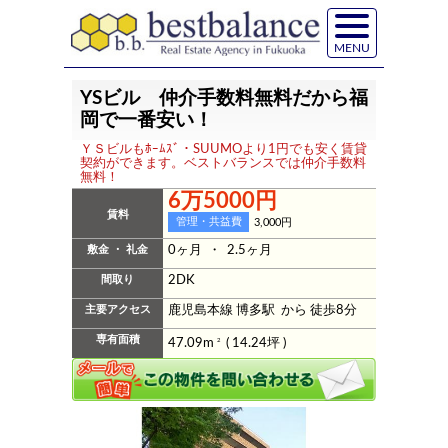
MENU
YSビル 仲介手数料無料だから福
岡で一番安い！
ＹＳビルもﾎｰﾑｽﾞ・SUUMOより1円でも安く賃貸
契約ができます。ベストバランスでは仲介手数料
無料！
6万5000円
賃料
管理・共益費
3,000円
敷金 ・ 礼金
0ヶ月 ・ 2.5ヶ月
間取り
2DK
主要アクセス
鹿児島本線 博多駅 から 徒歩8分
専有面積
47.09m
2
( 14.24坪 )