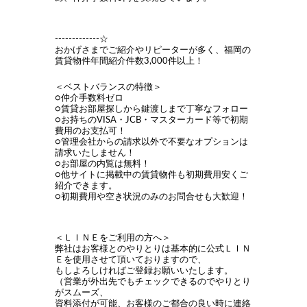
-------------☆
おかげさまでご紹介やリピーターが多く、福岡の
賃貸物件年間紹介件数3,000件以上！
＜ベストバランスの特徴＞
○仲介手数料ゼロ
○賃貸お部屋探しから鍵渡しまで丁寧なフォロー
○お持ちのVISA・JCB・マスターカード等で初期
費用のお支払可！
○管理会社からの請求以外で不要なオプションは
請求いたしません！
○お部屋の内覧は無料！
○他サイトに掲載中の賃貸物件も初期費用安くご
紹介できます。
○初期費用や空き状況のみのお問合せも大歓迎！
＜ＬＩＮＥをご利用の方へ＞
弊社はお客様とのやりとりは基本的に公式ＬＩＮ
Ｅを使用させて頂いておりますので、
もしよろしければご登録お願いいたします。
（営業が外出先でもチェックできるのでやりとり
がスムーズ、
資料添付が可能、お客様のご都合の良い時に連絡