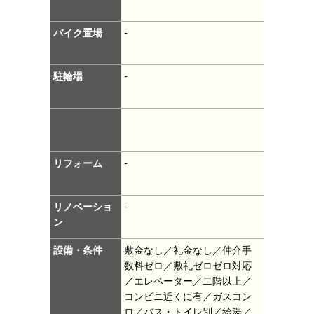
バイク置場
-
駐輪場
-
リフォーム
-
リノベーショ
-
ン
設備・条件
敷金なし／礼金なし／仲介手
数料ゼロ／敷礼ゼロゼロ対応
／エレベーター／二階以上／
コンビニ近くに有／ガスコン
ロ／バス・トイレ別／給湯／