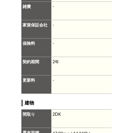
雑費
-
家賃保証会社
-
保険料
-
契約期間
2年
更新料
-
建物
間取り
2DK
専有面積
2