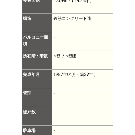
47.09m
( 14.24坪 )
構造
鉄筋コンクリート造
バルコニー面
-
積
所在階 / 階数
5階 / 5階建
完成年月
1987年01月 ( 築39年 )
管理
-
総戸数
-
駐車場
-