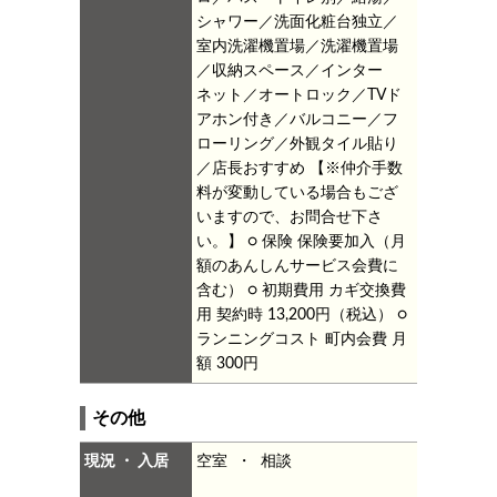
シャワー／洗面化粧台独立／
室内洗濯機置場／洗濯機置場
／収納スペース／インター
ネット／オートロック／TVド
アホン付き／バルコニー／フ
ローリング／外観タイル貼り
／店長おすすめ
【※仲介手数
料が変動している場合もござ
いますので、お問合せ下さ
い。】
○ 保険
保険要加入（月
額のあんしんサービス会費に
含む）
○ 初期費用
カギ交換費
用 契約時 13,200円（税込）
○
ランニングコスト
町内会費 月
額 300円
その他
現況 ・ 入居
空室 ・ 相談