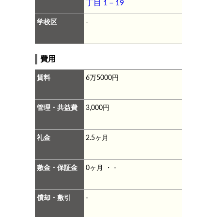
丁目 1－19
学校区
-
費用
賃料
6万5000円
管理・共益費
3,000円
礼金
2.5ヶ月
敷金・保証金
0ヶ月 ・ -
償却・敷引
-