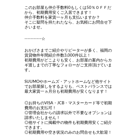
このお部屋も仲介手数料0もしくは50％ＯＦＦだ
から、初期費用安くご入居できます！
仲介手数料を家賃一ヶ月も支払いますか？
そこに疑問を持たれたなら、お気軽にお問合せ下
さいませ。
-----------☆
おかげさまでご紹介やリピーターが多く、福岡の
賃貸物件年間紹介件数3,000件以上！
初期費用がどこよりも安く、お部屋の案内からカ
ギ渡しまでの丁寧なフォローがご支持頂けていま
す。
SUUMOやホームズ・アットホームなど他サイト
でお部屋探しをするよりも、ベストバランスでは
最大家賃一ヵ月分も初期費用が安くなります！
◎お持ちのVISA・JCB・マスターカード等で初期
費用のお支払可！
◎管理会社からの請求以外で不要なオプションは
請求いたしません！
◎他サイトに掲載中の物件も初期費用安くご紹介
できます。
◎初期費用や空き状況のみのお問合せも大歓迎！