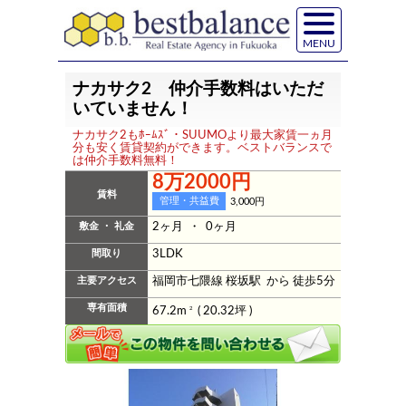
MENU
ナカサク2 仲介手数料はいただ
いていません！
ナカサク2もﾎｰﾑｽﾞ・SUUMOより最大家賃一ヵ月
分も安く賃貸契約ができます。ベストバランスで
は仲介手数料無料！
8万2000円
賃料
管理・共益費
3,000円
敷金 ・ 礼金
2ヶ月 ・ 0ヶ月
間取り
3LDK
主要アクセス
福岡市七隈線 桜坂駅 から 徒歩5分
専有面積
67.2m
2
( 20.32坪 )