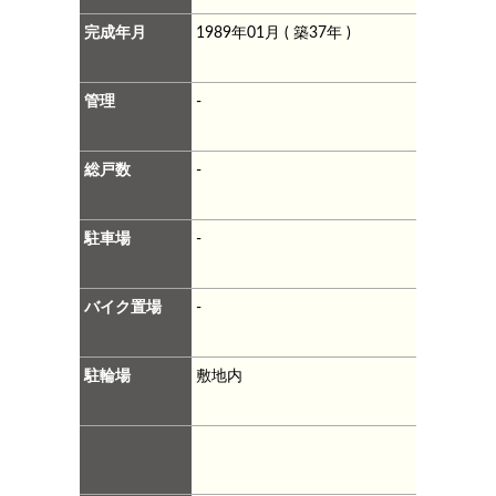
完成年月
1989年01月 ( 築37年 )
管理
-
総戸数
-
駐車場
-
バイク置場
-
駐輪場
敷地内