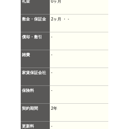
礼金
0ヶ月
敷金・保証金
2ヶ月 ・ -
償却・敷引
-
雑費
-
家賃保証会社
-
保険料
-
契約期間
2年
更新料
-