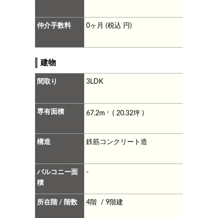
仲介手数料
0ヶ月 (税込 円)
建物
間取り
3LDK
専有面積
67.2m
( 20.32坪 )
2
構造
鉄筋コンクリート造
バルコニー面
-
積
所在階 / 階数
4階 / 9階建